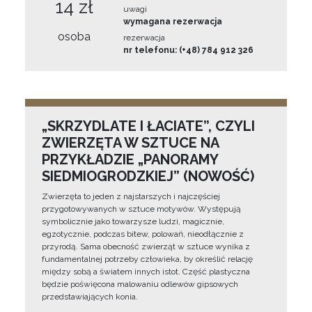
14 zł
uwagi
wymagana rezerwacja
osoba
rezerwacja
nr telefonu: (+48) 784 912 326
„SKRZYDLATE I ŁACIATE”, CZYLI
ZWIERZĘTA W SZTUCE NA
PRZYKŁADZIE „PANORAMY
SIEDMIOGRODZKIEJ” (NOWOŚĆ)
Zwierzęta to jeden z najstarszych i najczęściej
przygotowywanych w sztuce motywów. Występują
symbolicznie jako towarzysze ludzi, magicznie,
egzotycznie, podczas bitew, polowań, nieodłącznie z
przyrodą. Sama obecność zwierząt w sztuce wynika z
fundamentalnej potrzeby człowieka, by określić relację
między sobą a światem innych istot. Część plastyczna
będzie poświęcona malowaniu odlewów gipsowych
przedstawiających konia.