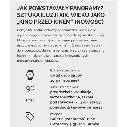
JAK POWSTAWAŁY PANORAMY?
SZTUKA ILUZJI XIX. WIEKU JAKO
„KINO PRZED KINEM” (NOWOŚĆ)
Lekcja muzealna dotyczy panoram XIX. wieku jako
wyjątkowego zjawiska łączącego sztukę, naukę i iluzję,
które stanowiło formę immersyjnego doświadczenia
nazywanego „kinem przed kinem”. Zajęcia nawiązują m.in.
do procesu powstawania panoram oraz ukazują zarówno
techniki malarskie jak i zasady tworzenia tych
monumentalnych obrazów.
liczba uczestników
do 25 osób (grupy
zorganizowane)
90
wiek uczestników
przedszkole, edukacja
wczesnoszkolna, szkoła
min.
podstawowa (kl. 4-8), szkoły
ponadpodstawowe, seniorzy
miejsce
Galeria „Panorama”, Plac
Dworcowy 4, 33-100 Tarnów