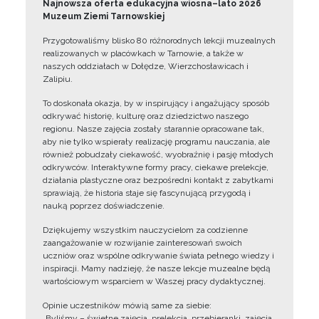
Najnowsza oferta edukacyjna wiosna–lato 2026
Muzeum Ziemi Tarnowskiej
Przygotowaliśmy blisko 80 różnorodnych lekcji muzealnych
realizowanych w placówkach w Tarnowie, a także w
naszych oddziałach w Dołędze, Wierzchosławicach i
Zalipiu.
To doskonała okazja, by w inspirujący i angażujący sposób
odkrywać historię, kulturę oraz dziedzictwo naszego
regionu. Nasze zajęcia zostały starannie opracowane tak,
aby nie tylko wspierały realizację programu nauczania, ale
również pobudzały ciekawość, wyobraźnię i pasję młodych
odkrywców. Interaktywne formy pracy, ciekawe prelekcje,
działania plastyczne oraz bezpośredni kontakt z zabytkami
sprawiają, że historia staje się fascynującą przygodą i
nauką poprzez doświadczenie.
Dziękujemy wszystkim nauczycielom za codzienne
zaangażowanie w rozwijanie zainteresowań swoich
uczniów oraz wspólne odkrywanie świata pełnego wiedzy i
inspiracji. Mamy nadzieję, że nasze lekcje muzealne będą
wartościowym wsparciem w Waszej pracy dydaktycznej.
Opinie uczestników mówią same za siebie:
„Byliśmy – świetne zajęcia, prelekcja, przebieranki, zajęcia