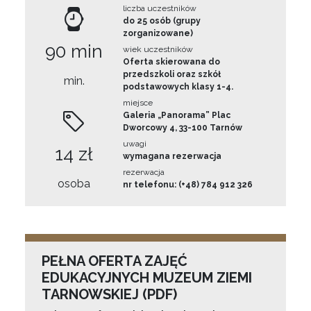
liczba uczestników
do 25 osób (grupy
zorganizowane)
90 min
wiek uczestników
Oferta skierowana do
przedszkoli oraz szkół
min.
podstawowych klasy 1-4.
miejsce
Galeria „Panorama” Plac
Dworcowy 4, 33-100 Tarnów
uwagi
14 zł
wymagana rezerwacja
rezerwacja
osoba
nr telefonu: (+48) 784 912 326
PEŁNA OFERTA ZAJĘĆ
EDUKACYJNYCH MUZEUM ZIEMI
TARNOWSKIEJ (PDF)