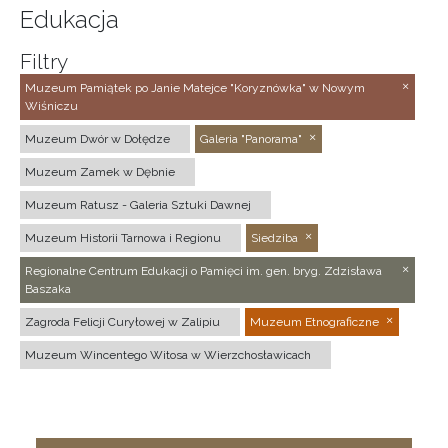
Edukacja
Filtry
Muzeum Pamiątek po Janie Matejce "Koryznówka" w Nowym
Wiśniczu
Muzeum Dwór w Dołędze
Galeria "Panorama"
Muzeum Zamek w Dębnie
Muzeum Ratusz - Galeria Sztuki Dawnej
Muzeum Historii Tarnowa i Regionu
Siedziba
Regionalne Centrum Edukacji o Pamięci im. gen. bryg. Zdzisława
Baszaka
Zagroda Felicji Curyłowej w Zalipiu
Muzeum Etnograficzne
Muzeum Wincentego Witosa w Wierzchosławicach