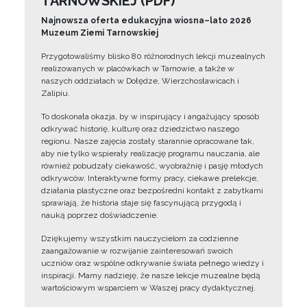
TARNOWSKIEJ (PDF)
Najnowsza oferta edukacyjna wiosna–lato 2026
Muzeum Ziemi Tarnowskiej
Przygotowaliśmy blisko 80 różnorodnych lekcji muzealnych
realizowanych w placówkach w Tarnowie, a także w
naszych oddziałach w Dołędze, Wierzchosławicach i
Zalipiu.
To doskonała okazja, by w inspirujący i angażujący sposób
odkrywać historię, kulturę oraz dziedzictwo naszego
regionu. Nasze zajęcia zostały starannie opracowane tak,
aby nie tylko wspierały realizację programu nauczania, ale
również pobudzały ciekawość, wyobraźnię i pasję młodych
odkrywców. Interaktywne formy pracy, ciekawe prelekcje,
działania plastyczne oraz bezpośredni kontakt z zabytkami
sprawiają, że historia staje się fascynującą przygodą i
nauką poprzez doświadczenie.
Dziękujemy wszystkim nauczycielom za codzienne
zaangażowanie w rozwijanie zainteresowań swoich
uczniów oraz wspólne odkrywanie świata pełnego wiedzy i
inspiracji. Mamy nadzieję, że nasze lekcje muzealne będą
wartościowym wsparciem w Waszej pracy dydaktycznej.