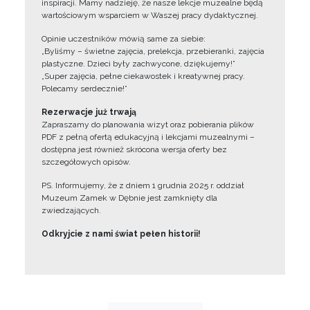
inspiracji. Mamy nadzieję, że nasze lekcje muzealne będą
wartościowym wsparciem w Waszej pracy dydaktycznej.
Opinie uczestników mówią same za siebie:
„Byliśmy – świetne zajęcia, prelekcja, przebieranki, zajęcia
plastyczne. Dzieci były zachwycone, dziękujemy!”
„Super zajęcia, pełne ciekawostek i kreatywnej pracy.
Polecamy serdecznie!”
Rezerwacje już trwają
Zapraszamy do planowania wizyt oraz pobierania plików
PDF z pełną ofertą edukacyjną i lekcjami muzealnymi –
dostępna jest również skrócona wersja oferty bez
szczegółowych opisów.
PS. Informujemy, że z dniem 1 grudnia 2025 r. oddział
Muzeum Zamek w Dębnie jest zamknięty dla
zwiedzających.
Odkryjcie z nami świat pełen historii!