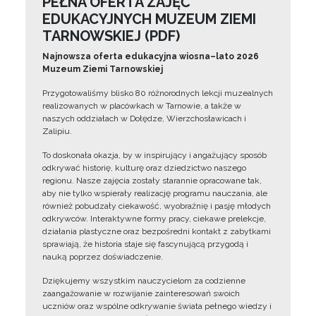
PEŁNA OFERTA ZAJĘĆ
EDUKACYJNYCH MUZEUM ZIEMI
TARNOWSKIEJ (PDF)
Najnowsza oferta edukacyjna wiosna–lato 2026
Muzeum Ziemi Tarnowskiej
Przygotowaliśmy blisko 80 różnorodnych lekcji muzealnych
realizowanych w placówkach w Tarnowie, a także w
naszych oddziałach w Dołędze, Wierzchosławicach i
Zalipiu.
To doskonała okazja, by w inspirujący i angażujący sposób
odkrywać historię, kulturę oraz dziedzictwo naszego
regionu. Nasze zajęcia zostały starannie opracowane tak,
aby nie tylko wspierały realizację programu nauczania, ale
również pobudzały ciekawość, wyobraźnię i pasję młodych
odkrywców. Interaktywne formy pracy, ciekawe prelekcje,
działania plastyczne oraz bezpośredni kontakt z zabytkami
sprawiają, że historia staje się fascynującą przygodą i
nauką poprzez doświadczenie.
Dziękujemy wszystkim nauczycielom za codzienne
zaangażowanie w rozwijanie zainteresowań swoich
uczniów oraz wspólne odkrywanie świata pełnego wiedzy i