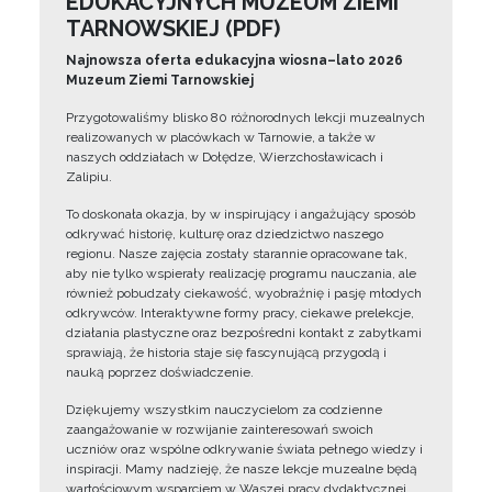
EDUKACYJNYCH MUZEUM ZIEMI
TARNOWSKIEJ (PDF)
Najnowsza oferta edukacyjna wiosna–lato 2026
Muzeum Ziemi Tarnowskiej
Przygotowaliśmy blisko 80 różnorodnych lekcji muzealnych
realizowanych w placówkach w Tarnowie, a także w
naszych oddziałach w Dołędze, Wierzchosławicach i
Zalipiu.
To doskonała okazja, by w inspirujący i angażujący sposób
odkrywać historię, kulturę oraz dziedzictwo naszego
regionu. Nasze zajęcia zostały starannie opracowane tak,
aby nie tylko wspierały realizację programu nauczania, ale
również pobudzały ciekawość, wyobraźnię i pasję młodych
odkrywców. Interaktywne formy pracy, ciekawe prelekcje,
działania plastyczne oraz bezpośredni kontakt z zabytkami
sprawiają, że historia staje się fascynującą przygodą i
nauką poprzez doświadczenie.
Dziękujemy wszystkim nauczycielom za codzienne
zaangażowanie w rozwijanie zainteresowań swoich
uczniów oraz wspólne odkrywanie świata pełnego wiedzy i
inspiracji. Mamy nadzieję, że nasze lekcje muzealne będą
wartościowym wsparciem w Waszej pracy dydaktycznej.