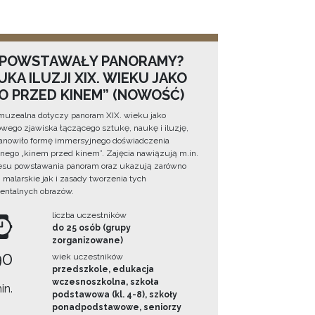
 POWSTAWAŁY PANORAMY?
KA ILUZJI XIX. WIEKU JAKO
NO PRZED KINEM” (NOWOŚĆ)
muzealna dotyczy panoram XIX. wieku jako
wego zjawiska łączącego sztukę, naukę i iluzję,
tanowiło formę immersyjnego doświadczenia
ego „kinem przed kinem”. Zajęcia nawiązują m.in.
esu powstawania panoram oraz ukazują zarówno
i malarskie jak i zasady tworzenia tych
ntalnych obrazów.
liczba uczestników
do 25 osób (grupy
zorganizowane)
90
wiek uczestników
przedszkole, edukacja
wczesnoszkolna, szkoła
in.
podstawowa (kl. 4-8), szkoły
ponadpodstawowe, seniorzy