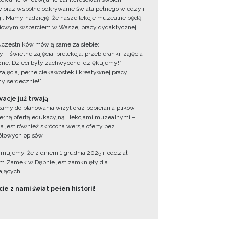
 oraz wspólne odkrywanie świata pełnego wiedzy i
cji. Mamy nadzieję, że nasze lekcje muzealne będą
iowym wsparciem w Waszej pracy dydaktycznej.
uczestników mówią same za siebie:
 – świetne zajęcia, prelekcja, przebieranki, zajęcia
zne. Dzieci były zachwycone, dziękujemy!”
zajęcia, pełne ciekawostek i kreatywnej pracy.
y serdecznie!”
acje już trwają
amy do planowania wizyt oraz pobierania plików
ełną ofertą edukacyjną i lekcjami muzealnymi –
a jest również skrócona wersja oferty bez
łowych opisów.
ormujemy, że z dniem 1 grudnia 2025 r. oddział
 Zamek w Dębnie jest zamknięty dla
jących.
ie z nami świat pełen historii!