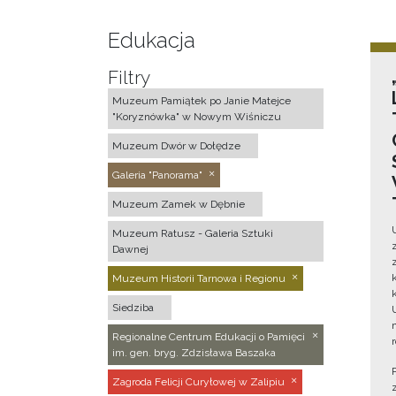
Edukacja
Filtry
Muzeum Pamiątek po Janie Matejce
"Koryznówka" w Nowym Wiśniczu
Muzeum Dwór w Dołędze
Galeria "Panorama"
Muzeum Zamek w Dębnie
Muzeum Ratusz - Galeria Sztuki
Dawnej
Muzeum Historii Tarnowa i Regionu
Siedziba
Regionalne Centrum Edukacji o Pamięci
im. gen. bryg. Zdzisława Baszaka
Zagroda Felicji Curyłowej w Zalipiu