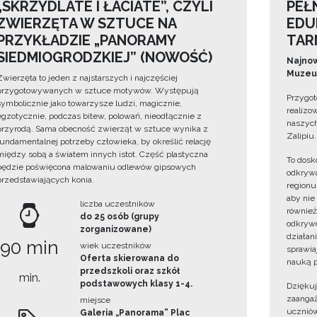
„SKRZYDLATE I ŁACIATE”, CZYLI
PEŁ
ZWIERZĘTA W SZTUCE NA
EDU
PRZYKŁADZIE „PANORAMY
TAR
SIEDMIOGRODZKIEJ” (NOWOŚĆ)
Najnow
Muzeum
Zwierzęta to jeden z najstarszych i najczęściej
przygotowywanych w sztuce motywów. Występują
Przygot
symbolicznie jako towarzysze ludzi, magicznie,
realizo
egzotycznie, podczas bitew, polowań, nieodłącznie z
naszych
przyrodą. Sama obecność zwierząt w sztuce wynika z
Zalipiu.
fundamentalnej potrzeby człowieka, by określić relację
między sobą a światem innych istot. Część plastyczna
To dosk
będzie poświęcona malowaniu odlewów gipsowych
odkrywa
przedstawiających konia.
regionu
aby nie
liczba uczestników
również
do 25 osób (grupy
odkrywc
zorganizowane)
działan
90 min
wiek uczestników
sprawiaj
Oferta skierowana do
nauką p
przedszkoli oraz szkół
min.
podstawowych klasy 1-4.
Dzięku
zaangaż
miejsce
uczniów
Galeria „Panorama” Plac