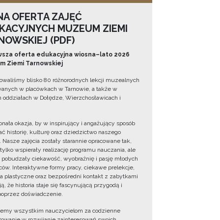
NA OFERTA ZAJĘĆ
KACYJNYCH MUZEUM ZIEMI
NOWSKIEJ (PDF)
sza oferta edukacyjna wiosna–lato 2026
 Ziemi Tarnowskiej
owaliśmy blisko 80 różnorodnych lekcji muzealnych
wanych w placówkach w Tarnowie, a także w
 oddziałach w Dołędze, Wierzchosławicach i
onała okazja, by w inspirujący i angażujący sposób
ć historię, kulturę oraz dziedzictwo naszego
. Nasze zajęcia zostały starannie opracowane tak,
 tylko wspierały realizację programu nauczania, ale
 pobudzały ciekawość, wyobraźnię i pasję młodych
ów. Interaktywne formy pracy, ciekawe prelekcje,
ia plastyczne oraz bezpośredni kontakt z zabytkami
ą, że historia staje się fascynującą przygodą i
oprzez doświadczenie.
jemy wszystkim nauczycielom za codzienne
owanie w rozwijanie zainteresowań swoich