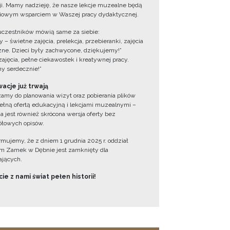
cji. Mamy nadzieję, że nasze lekcje muzealne będą
iowym wsparciem w Waszej pracy dydaktycznej.
uczestników mówią same za siebie:
 – świetne zajęcia, prelekcja, przebieranki, zajęcia
zne. Dzieci były zachwycone, dziękujemy!”
zajęcia, pełne ciekawostek i kreatywnej pracy.
y serdecznie!”
acje już trwają
amy do planowania wizyt oraz pobierania plików
ełną ofertą edukacyjną i lekcjami muzealnymi –
a jest również skrócona wersja oferty bez
łowych opisów.
ormujemy, że z dniem 1 grudnia 2025 r. oddział
 Zamek w Dębnie jest zamknięty dla
jących.
ie z nami świat pełen historii!