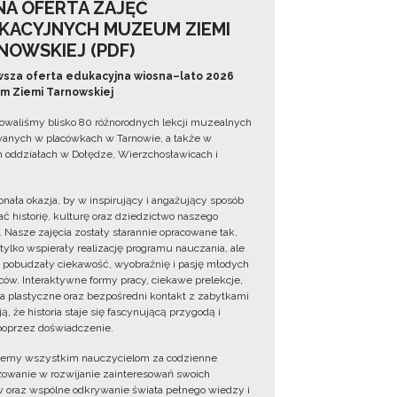
NA OFERTA ZAJĘĆ
KACYJNYCH MUZEUM ZIEMI
NOWSKIEJ (PDF)
sza oferta edukacyjna wiosna–lato 2026
 Ziemi Tarnowskiej
owaliśmy blisko 80 różnorodnych lekcji muzealnych
wanych w placówkach w Tarnowie, a także w
 oddziałach w Dołędze, Wierzchosławicach i
onała okazja, by w inspirujący i angażujący sposób
ć historię, kulturę oraz dziedzictwo naszego
. Nasze zajęcia zostały starannie opracowane tak,
 tylko wspierały realizację programu nauczania, ale
 pobudzały ciekawość, wyobraźnię i pasję młodych
ów. Interaktywne formy pracy, ciekawe prelekcje,
ia plastyczne oraz bezpośredni kontakt z zabytkami
ą, że historia staje się fascynującą przygodą i
oprzez doświadczenie.
jemy wszystkim nauczycielom za codzienne
owanie w rozwijanie zainteresowań swoich
 oraz wspólne odkrywanie świata pełnego wiedzy i