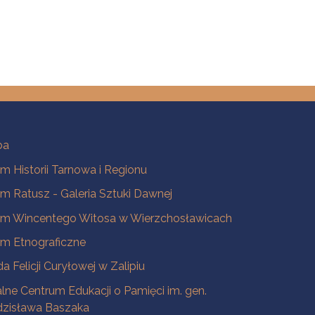
ba
 Historii Tarnowa i Regionu
 Ratusz - Galeria Sztuki Dawnej
m Wincentego Witosa w Wierzchosławicach
m Etnograficzne
a Felicji Curyłowej w Zalipiu
lne Centrum Edukacji o Pamięci im. gen.
dzisława Baszaka