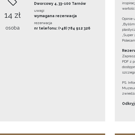
inspira
Dworcowy 4, 33-100 Tarnów
wartośc
uwagi
14 zł
wymagana rezerwacja
Opinie 
rezerwacja
„Byliśmy
osoba
nr telefonu: (+48) 784 912 326
plastyc
„Super 
Polecam
Rezerw
Zaprasz
PDF z p
dostępn
szczegó
PS. Inf
Muzeum
zwiedza
Odkryjc