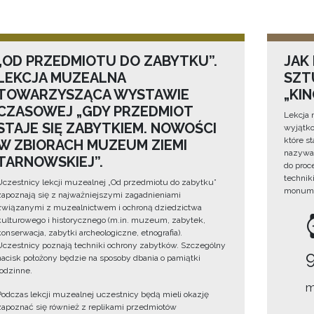
„OD PRZEDMIOTU DO ZABYTKU”.
JAK
LEKCJA MUZEALNA
SZTU
TOWARZYSZĄCA WYSTAWIE
„KI
CZASOWEJ „GDY PRZEDMIOT
Lekcja 
STAJE SIĘ ZABYTKIEM. NOWOŚCI
wyjątko
które s
W ZBIORACH MUZEUM ZIEMI
nazywan
TARNOWSKIEJ”.
do proc
technik
Uczestnicy lekcji muzealnej „Od przedmiotu do zabytku”
monume
zapoznają się z najważniejszymi zagadnieniami
związanymi z muzealnictwem i ochroną dziedzictwa
kulturowego i historycznego (m.in. muzeum, zabytek,
konserwacja, zabytki archeologiczne, etnografia).
Uczestnicy poznają techniki ochrony zabytków. Szczególny
nacisk położony będzie na sposoby dbania o pamiątki
rodzinne.
m
Podczas lekcji muzealnej uczestnicy będą mieli okazję
zapoznać się również z replikami przedmiotów