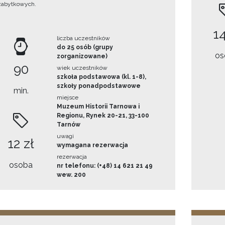
zabytkowych.
14
liczba uczestników
do 25 osób (grupy
os
zorganizowane)
90
wiek uczestników
szkoła podstawowa (kl. 1-8),
szkoły ponadpodstawowe
min.
miejsce
Muzeum Historii Tarnowa i
Regionu, Rynek 20-21, 33-100
Tarnów
uwagi
12 zł
wymagana rezerwacja
rezerwacja
osoba
nr telefonu: (+48) 14 621 21 49
wew. 200