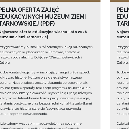
PEŁNA OFERTA ZAJĘĆ
PEŁ
EDUKACYJNYCH MUZEUM ZIEMI
EDU
TARNOWSKIEJ (PDF)
TAR
Najnowsza oferta edukacyjna wiosna–lato 2026
Najnow
Muzeum Ziemi Tarnowskiej
Muzeum
Przygotowaliśmy blisko 80 różnorodnych lekcji muzealnych
Przygot
realizowanych w placówkach w Tarnowie, a także w
realizo
naszych oddziałach w Dołędze, Wierzchosławicach i
naszych
Zalipiu.
Zalipiu.
To doskonała okazja, by w inspirujący i angażujący sposób
To dosk
odkrywać historię, kulturę oraz dziedzictwo naszego
odkrywa
regionu. Nasze zajęcia zostały starannie opracowane tak,
regionu
aby nie tylko wspierały realizację programu nauczania, ale
aby nie
również pobudzały ciekawość, wyobraźnię i pasję młodych
również
odkrywców. Interaktywne formy pracy, ciekawe prelekcje,
odkrywc
działania plastyczne oraz bezpośredni kontakt z zabytkami
działan
sprawiają, że historia staje się fascynującą przygodą i
sprawiaj
nauką poprzez doświadczenie.
nauką p
Dziękujemy wszystkim nauczycielom za codzienne
Dzięku
zaangażowanie w rozwijanie zainteresowań swoich
zaangaż