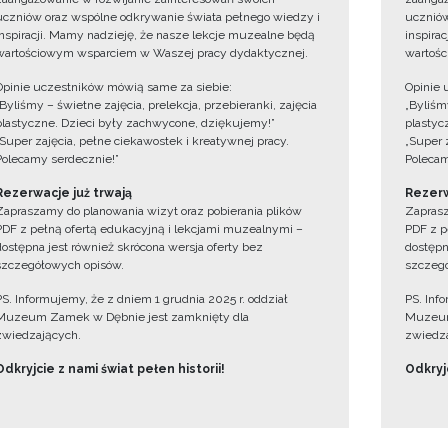
uczniów oraz wspólne odkrywanie świata pełnego wiedzy i
uczniów
inspiracji. Mamy nadzieję, że nasze lekcje muzealne będą
inspira
wartościowym wsparciem w Waszej pracy dydaktycznej.
wartośc
Opinie uczestników mówią same za siebie:
Opinie 
„Byliśmy – świetne zajęcia, prelekcja, przebieranki, zajęcia
„Byliśmy
plastyczne. Dzieci były zachwycone, dziękujemy!”
plastyc
„Super zajęcia, pełne ciekawostek i kreatywnej pracy.
„Super 
Polecamy serdecznie!”
Polecam
Rezerwacje już trwają
Rezerw
Zapraszamy do planowania wizyt oraz pobierania plików
Zaprasz
PDF z pełną ofertą edukacyjną i lekcjami muzealnymi –
PDF z p
dostępna jest również skrócona wersja oferty bez
dostępn
szczegółowych opisów.
szczegó
PS. Informujemy, że z dniem 1 grudnia 2025 r. oddział
PS. Inf
Muzeum Zamek w Dębnie jest zamknięty dla
Muzeum
zwiedzających.
zwiedza
Odkryjcie z nami świat pełen historii!
Odkryjc