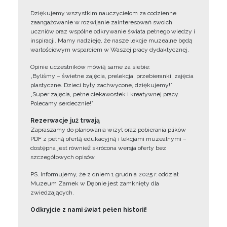
Dziękujemy wszystkim nauczycielom za codzienne
zaangażowanie w rozwijanie zainteresowań swoich
uczniów oraz wspólne odkrywanie świata pełnego wiedzy i
inspiracji. Mamy nadzieję, że nasze lekcje muzealne będą
wartościowym wsparciem w Waszej pracy dydaktycznej.
Opinie uczestników mówią same za siebie:
„Byliśmy – świetne zajęcia, prelekcja, przebieranki, zajęcia
plastyczne. Dzieci były zachwycone, dziękujemy!”
„Super zajęcia, pełne ciekawostek i kreatywnej pracy.
Polecamy serdecznie!”
Rezerwacje już trwają
Zapraszamy do planowania wizyt oraz pobierania plików
PDF z pełną ofertą edukacyjną i lekcjami muzealnymi –
dostępna jest również skrócona wersja oferty bez
szczegółowych opisów.
PS. Informujemy, że z dniem 1 grudnia 2025 r. oddział
Muzeum Zamek w Dębnie jest zamknięty dla
zwiedzających.
Odkryjcie z nami świat pełen historii!