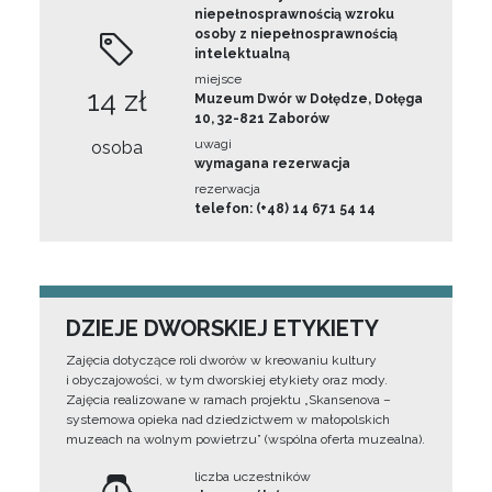
niepełnosprawnością wzroku
osoby z niepełnosprawnością
intelektualną
miejsce
14 zł
Muzeum Dwór w Dołędze, Dołęga
10, 32-821 Zaborów
uwagi
osoba
wymagana rezerwacja
rezerwacja
telefon: (+48) 14 671 54 14
DZIEJE DWORSKIEJ ETYKIETY
Zajęcia dotyczące roli dworów w kreowaniu kultury
i obyczajowości, w tym dworskiej etykiety oraz mody.
Zajęcia realizowane w ramach projektu „Skansenova –
systemowa opieka nad dziedzictwem w małopolskich
muzeach na wolnym powietrzu” (wspólna oferta muzealna).
liczba uczestników