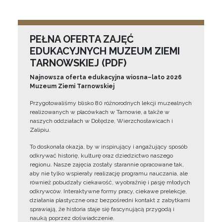
PEŁNA OFERTA ZAJĘĆ
EDUKACYJNYCH MUZEUM ZIEMI
TARNOWSKIEJ (PDF)
Najnowsza oferta edukacyjna wiosna–lato 2026
Muzeum Ziemi Tarnowskiej
Przygotowaliśmy blisko 80 różnorodnych lekcji muzealnych
realizowanych w placówkach w Tarnowie, a także w
naszych oddziałach w Dołędze, Wierzchosławicach i
Zalipiu.
To doskonała okazja, by w inspirujący i angażujący sposób
odkrywać historię, kulturę oraz dziedzictwo naszego
regionu. Nasze zajęcia zostały starannie opracowane tak,
aby nie tylko wspierały realizację programu nauczania, ale
również pobudzały ciekawość, wyobraźnię i pasję młodych
odkrywców. Interaktywne formy pracy, ciekawe prelekcje,
działania plastyczne oraz bezpośredni kontakt z zabytkami
sprawiają, że historia staje się fascynującą przygodą i
nauką poprzez doświadczenie.