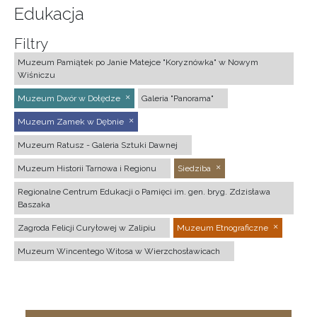
Edukacja
Filtry
Muzeum Pamiątek po Janie Matejce "Koryznówka" w Nowym
Wiśniczu
Muzeum Dwór w Dołędze
Galeria "Panorama"
Muzeum Zamek w Dębnie
Muzeum Ratusz - Galeria Sztuki Dawnej
Muzeum Historii Tarnowa i Regionu
Siedziba
Regionalne Centrum Edukacji o Pamięci im. gen. bryg. Zdzisława
Baszaka
Zagroda Felicji Curyłowej w Zalipiu
Muzeum Etnograficzne
Muzeum Wincentego Witosa w Wierzchosławicach