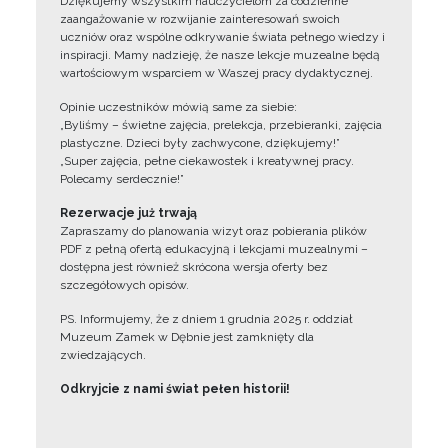
Dziękujemy wszystkim nauczycielom za codzienne
zaangażowanie w rozwijanie zainteresowań swoich
uczniów oraz wspólne odkrywanie świata pełnego wiedzy i
inspiracji. Mamy nadzieję, że nasze lekcje muzealne będą
wartościowym wsparciem w Waszej pracy dydaktycznej.
Opinie uczestników mówią same za siebie:
„Byliśmy – świetne zajęcia, prelekcja, przebieranki, zajęcia
plastyczne. Dzieci były zachwycone, dziękujemy!”
„Super zajęcia, pełne ciekawostek i kreatywnej pracy.
Polecamy serdecznie!”
Rezerwacje już trwają
Zapraszamy do planowania wizyt oraz pobierania plików
PDF z pełną ofertą edukacyjną i lekcjami muzealnymi –
dostępna jest również skrócona wersja oferty bez
szczegółowych opisów.
PS. Informujemy, że z dniem 1 grudnia 2025 r. oddział
Muzeum Zamek w Dębnie jest zamknięty dla
zwiedzających.
Odkryjcie z nami świat pełen historii!