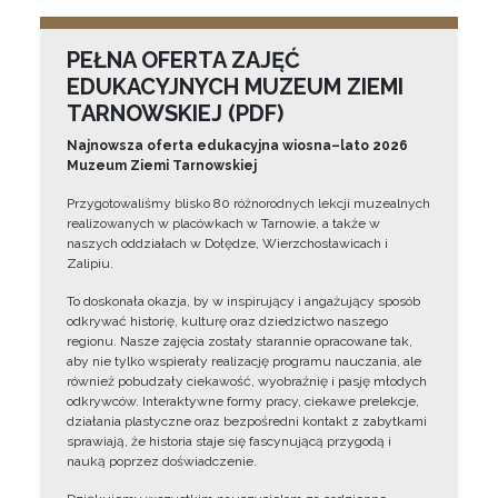
PEŁNA OFERTA ZAJĘĆ
EDUKACYJNYCH MUZEUM ZIEMI
TARNOWSKIEJ (PDF)
Najnowsza oferta edukacyjna wiosna–lato 2026
Muzeum Ziemi Tarnowskiej
Przygotowaliśmy blisko 80 różnorodnych lekcji muzealnych
realizowanych w placówkach w Tarnowie, a także w
naszych oddziałach w Dołędze, Wierzchosławicach i
Zalipiu.
To doskonała okazja, by w inspirujący i angażujący sposób
odkrywać historię, kulturę oraz dziedzictwo naszego
regionu. Nasze zajęcia zostały starannie opracowane tak,
aby nie tylko wspierały realizację programu nauczania, ale
również pobudzały ciekawość, wyobraźnię i pasję młodych
odkrywców. Interaktywne formy pracy, ciekawe prelekcje,
działania plastyczne oraz bezpośredni kontakt z zabytkami
sprawiają, że historia staje się fascynującą przygodą i
nauką poprzez doświadczenie.