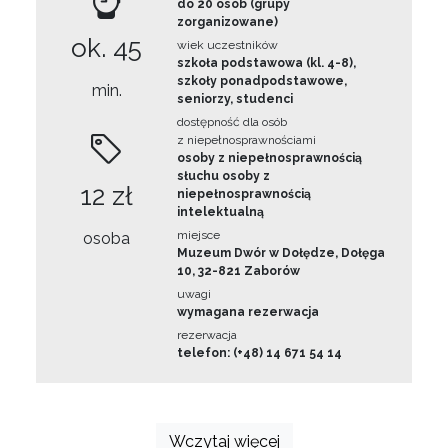
do 20 osób (grupy
zorganizowane)
ok. 45
wiek uczestników
szkoła podstawowa (kl. 4-8),
szkoły ponadpodstawowe,
min.
seniorzy, studenci
dostępność dla osób
z niepełnosprawnościami
osoby z niepełnosprawnością
słuchu osoby z
12 zł
niepełnosprawnością
intelektualną
miejsce
osoba
Muzeum Dwór w Dołędze, Dołęga
10, 32-821 Zaborów
uwagi
wymagana rezerwacja
rezerwacja
telefon: (+48) 14 671 54 14
Wczytaj więcej