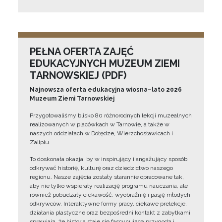
PEŁNA OFERTA ZAJĘĆ
EDUKACYJNYCH MUZEUM ZIEMI
TARNOWSKIEJ (PDF)
Najnowsza oferta edukacyjna wiosna–lato 2026
Muzeum Ziemi Tarnowskiej
Przygotowaliśmy blisko 80 różnorodnych lekcji muzealnych
realizowanych w placówkach w Tarnowie, a także w
naszych oddziałach w Dołędze, Wierzchosławicach i
Zalipiu.
To doskonała okazja, by w inspirujący i angażujący sposób
odkrywać historię, kulturę oraz dziedzictwo naszego
regionu. Nasze zajęcia zostały starannie opracowane tak,
aby nie tylko wspierały realizację programu nauczania, ale
również pobudzały ciekawość, wyobraźnię i pasję młodych
odkrywców. Interaktywne formy pracy, ciekawe prelekcje,
działania plastyczne oraz bezpośredni kontakt z zabytkami
sprawiają, że historia staje się fascynującą przygodą i