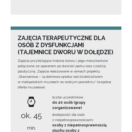
ZAJĘCIA TERAPEUTYCZNE DLA
OSÓB Z DYSFUNKCJAMI
(TAJEMNICE DWORU W DOŁĘDZE)
Zajęcia przybliżająca historię dworu i jego mieszkańców
połączone ze spacerem po dworski parku oraz częścią
plastyczną. Zajęcia realizowane w ramach projektu
„Skansenova – systemowa opieka nad dziedzictwem
w małopolskich muzeach na wolnym powietrzu” (wspólna
oferta muzealna).
liczba uczestników
do 20 osób (grupy
zorganizowane)
ok. 45
dostępność dla osób
z niepełnosprawnościami
osoby z niepełnosprawnością
min.
słuchu osoby z