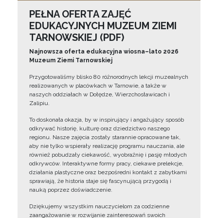
PEŁNA OFERTA ZAJĘĆ
EDUKACYJNYCH MUZEUM ZIEMI
TARNOWSKIEJ (PDF)
Najnowsza oferta edukacyjna wiosna–lato 2026
Muzeum Ziemi Tarnowskiej
Przygotowaliśmy blisko 80 różnorodnych lekcji muzealnych
realizowanych w placówkach w Tarnowie, a także w
naszych oddziałach w Dołędze, Wierzchosławicach i
Zalipiu.
To doskonała okazja, by w inspirujący i angażujący sposób
odkrywać historię, kulturę oraz dziedzictwo naszego
regionu. Nasze zajęcia zostały starannie opracowane tak,
aby nie tylko wspierały realizację programu nauczania, ale
również pobudzały ciekawość, wyobraźnię i pasję młodych
odkrywców. Interaktywne formy pracy, ciekawe prelekcje,
działania plastyczne oraz bezpośredni kontakt z zabytkami
sprawiają, że historia staje się fascynującą przygodą i
nauką poprzez doświadczenie.
Dziękujemy wszystkim nauczycielom za codzienne
zaangażowanie w rozwijanie zainteresowań swoich