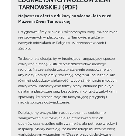
EDUKACYJNYCH MUZEUM ZIEMI
TARNOWSKIEJ (PDF)
Najnowsza oferta edukacyjna wiosna–lato 2026
Muzeum Ziemi Tarnowskiej
Przygotowaliśmy blisko 80 różnorodnych lekcji muzealnych
realizowanych w placówkach w Tarnowie, a także w
naszych oddziałach w Dołędze, Wierzchosławicach i
Zalipiu.
To doskonała okazja, by w inspirujący i angażujący sposób
odkrywać historię, kulturę oraz dziedzictwo naszego
regionu. Nasze zajęcia zostały starannie opracowane tak,
aby nie tylko wspierały realizację programu nauczania, ale
również pobudzały ciekawość, wyobraźnię i pasję młodych
odkrywców. Interaktywne formy pracy, ciekawe prelekcje,
działania plastyczne oraz bezpośredni kontakt z zabytkami
sprawiają, że historia staje się fascynującą przygodą i
nauką poprzez doświadczenie.
Dziękujemy wszystkim nauczycielom za codzienne
zaangażowanie w rozwijanie zainteresowań swoich
uczniów oraz wspólne odkrywanie świata pełnego wiedzy i
inspiracji. Mamy nadzieję, że nasze lekcje muzealne będą
wartościowym wsparciem w Waszej pracy dydaktycznej.