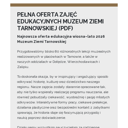
PEŁNA OFERTA ZAJĘĆ
EDUKACYJNYCH MUZEUM ZIEMI
TARNOWSKIEJ (PDF)
Najnowsza oferta edukacyjna wiosna–lato 2026
Muzeum Ziemi Tarnowskiej
Przygotowaliśmy blisko 80 różnorodnych lekcji muzealnych
realizowanych w placówkach w Tarnowie, a także w
naszych oddziałach w Dołędze, Wierzchosławicach i
Zalipiu.
To doskonała okazja, by w inspirujący i angażujący sposób
odkrywać historię, kulturę oraz dziedzictwo naszego
regionu. Nasze zajęcia zostały starannie opracowane tak,
aby nie tylko wspierały realizację programu nauczania, ale
również pobudzały ciekawość, wyobraźnię i pasję młodych
odkrywców. Interaktywne formy pracy, ciekawe prelekcje,
działania plastyczne oraz bezpośredni kontakt z zabytkami
sprawiają, że historia staje się fascynującą przygodą i
nauką poprzez doświadczenie.
Dziękujemy wszystkim nauczycielom za codzienne