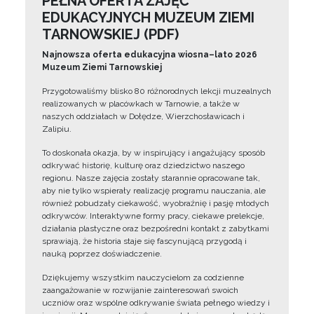
PEŁNA OFERTA ZAJĘĆ
EDUKACYJNYCH MUZEUM ZIEMI
TARNOWSKIEJ (PDF)
Najnowsza oferta edukacyjna wiosna–lato 2026
Muzeum Ziemi Tarnowskiej
Przygotowaliśmy blisko 80 różnorodnych lekcji muzealnych
realizowanych w placówkach w Tarnowie, a także w
naszych oddziałach w Dołędze, Wierzchosławicach i
Zalipiu.
To doskonała okazja, by w inspirujący i angażujący sposób
odkrywać historię, kulturę oraz dziedzictwo naszego
regionu. Nasze zajęcia zostały starannie opracowane tak,
aby nie tylko wspierały realizację programu nauczania, ale
również pobudzały ciekawość, wyobraźnię i pasję młodych
odkrywców. Interaktywne formy pracy, ciekawe prelekcje,
działania plastyczne oraz bezpośredni kontakt z zabytkami
sprawiają, że historia staje się fascynującą przygodą i
nauką poprzez doświadczenie.
Dziękujemy wszystkim nauczycielom za codzienne
zaangażowanie w rozwijanie zainteresowań swoich
uczniów oraz wspólne odkrywanie świata pełnego wiedzy i