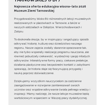
Najnowsza oferta edukacyjna wiosna–lato 2026
Muzeum Ziemi Tarnowskiej
Przygotowaliśmy blisko 80 różnorodnych lekcji muzealnych
realizowanych w placówkach w Tarnowie, a także w
naszych oddziałach w Dołędze, Wierzchosławicach i
Zalipiu.
To doskonała okazja, by w inspirujący i angażujący sposób
odkrywać historię, kulturę oraz dziedzictwo naszego
regionu. Nasze zajęcia zostały starannie opracowane tak,
aby nie tylko wspierały realizację programu nauczania, ale
również pobudzały ciekawość, wyobraźnię i pasję młodych
odkrywców. Interaktywne formy pracy, ciekawe prelekcje,
działania plastyczne oraz bezpośredni kontakt z zabytkami
sprawiają, że historia staje się fascynującą przygodą i
nauką poprzez doświadczenie.
Dziękujemy wszystkim nauczycielom za codzienne
zaangażowanie w rozwijanie zainteresowań swoich
uczniów oraz wspólne odkrywanie świata pełnego wiedzy i
inspiracji. Mamy nadzieję, że nasze lekcje muzealne będą
wartościowym wsparciem w Waszej pracy dydaktycznej.