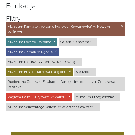
Edukacja
Filtry
Muzeum Pamiątek po Janie Matejce "Koryznówka" w Nowym
Wiśniczu
Muzeum Dwór w Dołędze
Galeria "Panorama"
Muzeum Zamek w Dębnie
Muzeum Ratusz - Galeria Sztuki Dawnej
Muzeum Historii Tarnowa i Regionu
Siedziba
Regionalne Centrum Edukacji o Pamięci im. gen. bryg. Zdzisława
Baszaka
Zagroda Felicji Curyłowej w Zalipiu
Muzeum Etnograficzne
Muzeum Wincentego Witosa w Wierzchosławicach