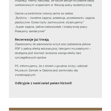
inspiracji. Mamy nadzieję, że nasze lekcje muzealne będą
wartościowym wsparciem w Waszej pracy dydaktycznej.
Opinie uczestników mówią same za siebie:
„Byliśmy – świetne zajęcia, prelekcja, przebieranki, zajęcia
plastyczne. Dzieci były zachwycone, dziękujemy!”
„Super zajęcia, pełne ciekawostek i kreatywnej pracy.
Polecamy serdecznie!”
Rezerwacje już trwają
Zapraszamy do planowania wizyt oraz pobierania plików
PDF z pełną ofertą edukacyjną i lekcjami muzealnymi –
dostępna jest również skrócona wersja oferty bez
szczegółowych opisów.
PS. Informujemy, że z dniem 1 grudnia 2025 r. oddział
Muzeum Zamek w Dębnie jest zamknięty dla
zwiedzających.
Odkryjcie z nami świat pełen historii!