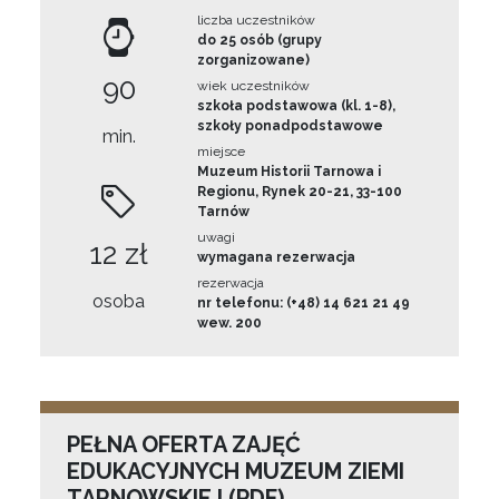
liczba uczestników
do 25 osób (grupy
zorganizowane)
90
wiek uczestników
szkoła podstawowa (kl. 1-8),
szkoły ponadpodstawowe
min.
miejsce
Muzeum Historii Tarnowa i
Regionu, Rynek 20-21, 33-100
Tarnów
uwagi
12 zł
wymagana rezerwacja
rezerwacja
osoba
nr telefonu: (+48) 14 621 21 49
wew. 200
PEŁNA OFERTA ZAJĘĆ
EDUKACYJNYCH MUZEUM ZIEMI
TARNOWSKIEJ (PDF)