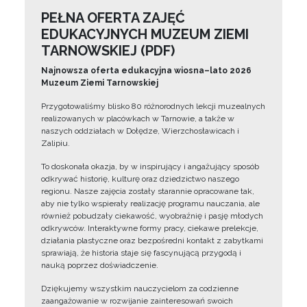
PEŁNA OFERTA ZAJĘĆ
EDUKACYJNYCH MUZEUM ZIEMI
TARNOWSKIEJ (PDF)
Najnowsza oferta edukacyjna wiosna–lato 2026
Muzeum Ziemi Tarnowskiej
Przygotowaliśmy blisko 80 różnorodnych lekcji muzealnych
realizowanych w placówkach w Tarnowie, a także w
naszych oddziałach w Dołędze, Wierzchosławicach i
Zalipiu.
To doskonała okazja, by w inspirujący i angażujący sposób
odkrywać historię, kulturę oraz dziedzictwo naszego
regionu. Nasze zajęcia zostały starannie opracowane tak,
aby nie tylko wspierały realizację programu nauczania, ale
również pobudzały ciekawość, wyobraźnię i pasję młodych
odkrywców. Interaktywne formy pracy, ciekawe prelekcje,
działania plastyczne oraz bezpośredni kontakt z zabytkami
sprawiają, że historia staje się fascynującą przygodą i
nauką poprzez doświadczenie.
Dziękujemy wszystkim nauczycielom za codzienne
zaangażowanie w rozwijanie zainteresowań swoich