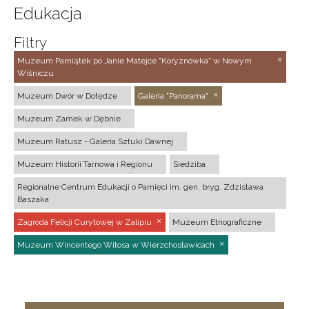
Edukacja
Filtry
Muzeum Pamiątek po Janie Matejce "Koryznówka" w Nowym
Wiśniczu
Muzeum Dwór w Dołędze
Galeria "Panorama"
Muzeum Zamek w Dębnie
Muzeum Ratusz - Galeria Sztuki Dawnej
Muzeum Historii Tarnowa i Regionu
Siedziba
Regionalne Centrum Edukacji o Pamięci im. gen. bryg. Zdzisława
Baszaka
Zagroda Felicji Curyłowej w Zalipiu
Muzeum Etnograficzne
Muzeum Wincentego Witosa w Wierzchosławicach