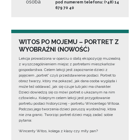
osoba
pod numerem telefonu: (+48) 14
679 70 40
WITOS PO MOJEMU – PORTRET Z
WYOBRAŹNI (NOWOŚĆ)
Lekcja prowadzona w oparciu o stałą ekspozycję muzealną
z wyszczególnieniem miejsc z portretami mieszkańców
gospodarstwa. Celem lekcji jest zapoznanie dzieci z
pojęciem „portret” czyli przedstawienie postaci. Portret to
obraz twarzy, który ma pokazać, jak dana osoba wygląda i
może też oddawać, jak się czuje lub jaki ma charakter.
Dzieci dowiedzą się co mówi portret o ukazanym na nim
człowieku. Kolejnym celem lekcji jest przygotowanie
portretu postaci historycznej - portretu Wincentego Witosa.
Podczas jego tworzenia dzieci poruszą wyobraźnię, która
nie zna granic. Tworząc portret dzieci mają zadać sobie
pytania:
Wincenty Witos, kolega z klasy czy miły pan?