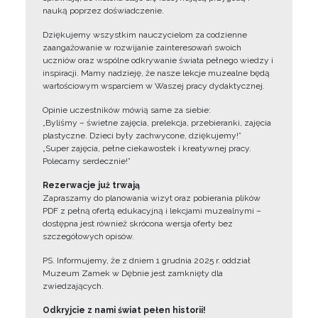
nauką poprzez doświadczenie.
Dziękujemy wszystkim nauczycielom za codzienne
zaangażowanie w rozwijanie zainteresowań swoich
uczniów oraz wspólne odkrywanie świata pełnego wiedzy i
inspiracji. Mamy nadzieję, że nasze lekcje muzealne będą
wartościowym wsparciem w Waszej pracy dydaktycznej.
Opinie uczestników mówią same za siebie:
„Byliśmy – świetne zajęcia, prelekcja, przebieranki, zajęcia
plastyczne. Dzieci były zachwycone, dziękujemy!”
„Super zajęcia, pełne ciekawostek i kreatywnej pracy.
Polecamy serdecznie!”
Rezerwacje już trwają
Zapraszamy do planowania wizyt oraz pobierania plików
PDF z pełną ofertą edukacyjną i lekcjami muzealnymi –
dostępna jest również skrócona wersja oferty bez
szczegółowych opisów.
PS. Informujemy, że z dniem 1 grudnia 2025 r. oddział
Muzeum Zamek w Dębnie jest zamknięty dla
zwiedzających.
Odkryjcie z nami świat pełen historii!