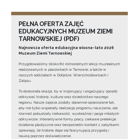
PEŁNA OFERTA ZAJĘĆ
EDUKACYJNYCH MUZEUM ZIEMI
TARNOWSKIEJ (PDF)
Najnowsza oferta edukacyjna wiosna–lato 2026
Muzeum Ziemi Tarnowskiej
Przygotowaliśmy blisko 80 różnorodnych lekcji muzealnych
realizowanych w placówkach w Tarnowie, a także w
naszych oddziałach w Dołędze, Wierzchosławicach i
Zalipiu.
To doskonała okazja, by w inspirujący i angażujący sposób
odkrywać historię, kulturę oraz dziedzictwo naszego
regionu. Nasze zajęcia zostały starannie opracowane tak,
aby nie tylko wspierały realizację programu nauczania, ale
również pobudzały ciekawość, wyobraźnię i pasję młodych
odkrywców. Interaktywne formy pracy, ciekawe prelekcje,
działania plastyczne oraz bezpośredni kontakt z zabytkami
sprawiają, że historia staje się fascynującą przygodą i
nauką poprzez doświadczenie.