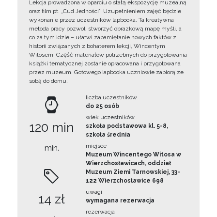
Lekcja prowadzona w oparciu o stałą ekspozycję muzealną
oraz film pt. „Cud Jedności”. Uzupełnieniem zajęć będzie
wykonanie przez uczestników lapbooka. Ta kreatywna
metoda pracy pozwoli stworzyć obrazkową mapę myśli, a
co za tym idzie – ułatwi zapamiętanie nowych faktów z
historii związanych z bohaterem lekcji, Wincentym
Witosem. Część materiałów potrzebnych do przygotowania
książki tematycznej zostanie opracowana i przygotowana
przez muzeum. Gotowego lapbooka uczniowie zabiorą ze
sobą do domu.
liczba uczestników
do 25 osób
wiek uczestników
120 min
szkoła podstawowa kl. 5-8,
szkoła średnia
miejsce
min.
Muzeum Wincentego Witosa w
Wierzchosławicach, oddział
Muzeum Ziemi Tarnowskiej, 33-
122 Wierzchosławice 698
uwagi
14 zł
wymagana rezerwacja
rezerwacja