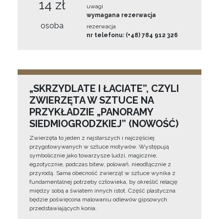
14 zł
uwagi
wymagana rezerwacja
osoba
rezerwacja
nr telefonu: (+48) 784 912 326
„SKRZYDLATE I ŁACIATE”, CZYLI
ZWIERZĘTA W SZTUCE NA
PRZYKŁADZIE „PANORAMY
SIEDMIOGRODZKIEJ” (NOWOŚĆ)
Zwierzęta to jeden z najstarszych i najczęściej
przygotowywanych w sztuce motywów. Występują
symbolicznie jako towarzysze ludzi, magicznie,
egzotycznie, podczas bitew, polowań, nieodłącznie z
przyrodą. Sama obecność zwierząt w sztuce wynika z
fundamentalnej potrzeby człowieka, by określić relację
między sobą a światem innych istot. Część plastyczna
będzie poświęcona malowaniu odlewów gipsowych
przedstawiających konia.