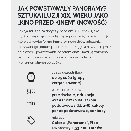
JAK POWSTAWAŁY PANORAMY?
SZTUKA ILUZJI XIX. WIEKU JAKO
„KINO PRZED KINEM” (NOWOŚĆ)
Lekcja muzealna dotyczy panoram XIX. wieku jako
wyjątkowego zjawiska łączącego sztukę, naukę i iluzję,
które stanowiło formę immersyjnego doświadczenia
nazywanego „kinem przed kinem”. Zajęcia nawiązują m.in.
do procesu powstawania panoram oraz ukazują zarówno
techniki malarskie jak i zasady tworzenia tych
monumentalnych obrazów.
liczba uczestników
do 25 osób (grupy
zorganizowane)
90
wiek uczestników
przedszkole, edukacja
wczesnoszkolna, szkoła
min.
podstawowa (kl. 4-8), szkoły
ponadpodstawowe, seniorzy
miejsce
Galeria „Panorama”, Plac
Dworcowy 4, 33-100 Tarnów