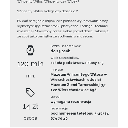
Wincenty Witos, Wincenty czy Wicek?
Wincenty Witos, kolega czy dziadzio ?
By dać następnie odpowiedz podczas wykonywania pracy,
wykorzystując różne środki plastyczne, ( collage i techniki
mieszane). Stworzony przez siebie portret dzieci zabierają
ze sobą jako pamiątka ze spotkania w muzeum.
liczba uczestników
do 25 osób
wiek uczestników
120 min
szkoła podstawowa klasy 1-5
miejsce
Muzeum Wincentego Witosa w
min.
Wierzchosławicach, oddział
Muzeum Ziemi Tarnowskiej, 33-
122 Wierzchosławice 698
uwagi
wymagana rezerwacja
14 zł
rezerwacja
pod numerem telefonu: (+48) 14
osoba
679 70 40