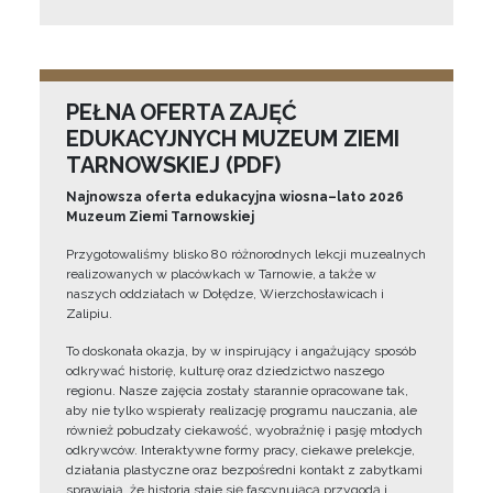
PEŁNA OFERTA ZAJĘĆ
EDUKACYJNYCH MUZEUM ZIEMI
TARNOWSKIEJ (PDF)
Najnowsza oferta edukacyjna wiosna–lato 2026
Muzeum Ziemi Tarnowskiej
Przygotowaliśmy blisko 80 różnorodnych lekcji muzealnych
realizowanych w placówkach w Tarnowie, a także w
naszych oddziałach w Dołędze, Wierzchosławicach i
Zalipiu.
To doskonała okazja, by w inspirujący i angażujący sposób
odkrywać historię, kulturę oraz dziedzictwo naszego
regionu. Nasze zajęcia zostały starannie opracowane tak,
aby nie tylko wspierały realizację programu nauczania, ale
również pobudzały ciekawość, wyobraźnię i pasję młodych
odkrywców. Interaktywne formy pracy, ciekawe prelekcje,
działania plastyczne oraz bezpośredni kontakt z zabytkami
sprawiają, że historia staje się fascynującą przygodą i