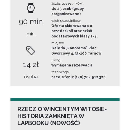
liczba uczestników
do 25 osób (grupy
zorganizowane)
90 min
wiek uczestników
Oferta skierowana do
przedszkoli oraz szkół
min.
podstawowych klasy 1-4.
miejsce
Galeria „Panorama” Plac
Dworcowy 4, 33-100 Tarnów
uwagi
14 zł
wymagana rezerwacja
rezerwacja
osoba
nr telefonu: (+48) 784 912 326
RZECZ O WINCENTYM WITOSIE-
HISTORIA ZAMKNIĘTA W
LAPBOOKU (NOWOŚĆ)