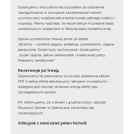
Dziękujemy wszystkim nauczycielom za codzienne
zaangażowanie w rozwijanie zainteresowań swoich
uczniów oraz wspólne odkrywanie świata pełnego wiedzy i
inspiracji. Mamy nadzieję, że nasze lekcje muzealne będą
wartościowym wsparciem w Waszej pracy dydaktycznej.
Opinie uczestników mówią same za siebie:
„Byliśmy – świetne zajęcia, prelekcja, przebieranki, zajęcia
plastyczne. Dzieci były zachwycone, dziękujemy!”
„Super zajęcia, pełne ciekawostek i kreatywnej pracy.
Polecamy serdecznie!”
Rezerwacje już trwają
Zapraszamy do planowania wizyt oraz pobierania plików
PDF z pełną ofertą edukacyjną i lekcjami muzealnymi –
dostępna jest również skrócona wersja oferty bez
szczegółowych opisów.
PS. Informujemy, że z dniem 1 grudnia 2025 r. oddział
Muzeum Zamek w Dębnie jest zamknięty dla
zwiedzających.
Odkryjcie z nami świat pełen historii!