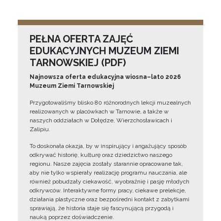
PEŁNA OFERTA ZAJĘĆ
EDUKACYJNYCH MUZEUM ZIEMI
TARNOWSKIEJ (PDF)
Najnowsza oferta edukacyjna wiosna–lato 2026
Muzeum Ziemi Tarnowskiej
Przygotowaliśmy blisko 80 różnorodnych lekcji muzealnych
realizowanych w placówkach w Tarnowie, a także w
naszych oddziałach w Dołędze, Wierzchosławicach i
Zalipiu.
To doskonała okazja, by w inspirujący i angażujący sposób
odkrywać historię, kulturę oraz dziedzictwo naszego
regionu. Nasze zajęcia zostały starannie opracowane tak,
aby nie tylko wspierały realizację programu nauczania, ale
również pobudzały ciekawość, wyobraźnię i pasję młodych
odkrywców. Interaktywne formy pracy, ciekawe prelekcje,
działania plastyczne oraz bezpośredni kontakt z zabytkami
sprawiają, że historia staje się fascynującą przygodą i
nauką poprzez doświadczenie.