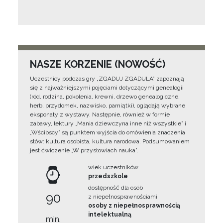
NASZE KORZENIE (NOWOŚĆ)
Uczestnicy podczas gry „ZGADUJ ZGADULA” zapoznają
się z najważniejszymi pojęciami dotyczącymi genealogii
(ród, rodzina, pokolenia, krewni, drzewo genealogiczne,
herb, przydomek, nazwisko, pamiątki), oglądają wybrane
eksponaty z wystawy. Następnie, również w formie
zabawy, lektury „Mania dziewczyna inne niż wszystkie” i
„Wścibscy” są punktem wyjścia do omówienia znaczenia
słów: kultura osobista, kultura narodowa. Podsumowaniem
jest ćwiczenie „W przysłowiach nauka”.
wiek uczestników
przedszkole
dostępność dla osób
90
z niepełnosprawnościami
osoby z niepełnosprawnością
intelektualną
min.