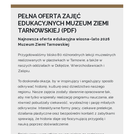
PEŁNA OFERTA ZAJĘĆ
EDUKACYJNYCH MUZEUM ZIEMI
TARNOWSKIEJ (PDF)
Najnowsza oferta edukacyjna wiosna–lato 2026
Muzeum Ziemi Tarnowskiej
Przygotowaliśmy blisko 80 różnorodnych lekcji muzealnych
realizowanych w placówkach w Tarnowie, a także w
naszych oddziałach w Dołędze, Wierzchosławicach i
Zalipiu.
To doskonała okazja, by w inspirujący i angażujący sposób
odkrywać historię, kulturę oraz dziedzictwo naszego
regionu. Nasze zajęcia zostały starannie opracowane tak,
aby nie tylko wspierały realizację programu nauczania, ale
również pobudzały ciekawość, wyobraźnię i pasję młodych
odkrywców. Interaktywne formy pracy, ciekawe prelekcje,
działania plastyczne oraz bezpośredni kontakt z zabytkami
sprawiają, że historia staje się fascynującą przygodą i
nauką poprzez doświadczenie.