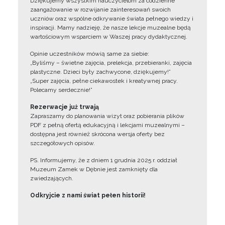
Dziękujemy wszystkim nauczycielom za codzienne
zaangażowanie w rozwijanie zainteresowań swoich
uczniów oraz wspólne odkrywanie świata pełnego wiedzy i
inspiracji. Mamy nadzieję, że nasze lekcje muzealne będą
wartościowym wsparciem w Waszej pracy dydaktycznej.
Opinie uczestników mówią same za siebie:
„Byliśmy – świetne zajęcia, prelekcja, przebieranki, zajęcia
plastyczne. Dzieci były zachwycone, dziękujemy!”
„Super zajęcia, pełne ciekawostek i kreatywnej pracy.
Polecamy serdecznie!”
Rezerwacje już trwają
Zapraszamy do planowania wizyt oraz pobierania plików
PDF z pełną ofertą edukacyjną i lekcjami muzealnymi –
dostępna jest również skrócona wersja oferty bez
szczegółowych opisów.
PS. Informujemy, że z dniem 1 grudnia 2025 r. oddział
Muzeum Zamek w Dębnie jest zamknięty dla
zwiedzających.
Odkryjcie z nami świat pełen historii!