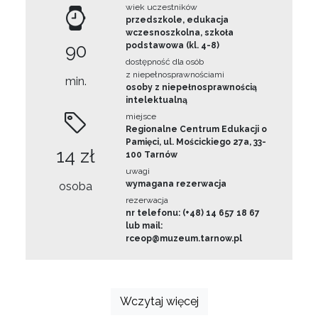
wiek uczestników
przedszkole, edukacja
wczesnoszkolna, szkoła
90
podstawowa (kl. 4-8)
dostępność dla osób
z niepełnosprawnościami
min.
osoby z niepełnosprawnością
intelektualną
miejsce
Regionalne Centrum Edukacji o
Pamięci, ul. Mościckiego 27a, 33-
14 zł
100 Tarnów
uwagi
wymagana rezerwacja
osoba
rezerwacja
nr telefonu: (+48) 14 657 18 67
lub mail:
rceop@muzeum.tarnow.pl
Wczytaj więcej