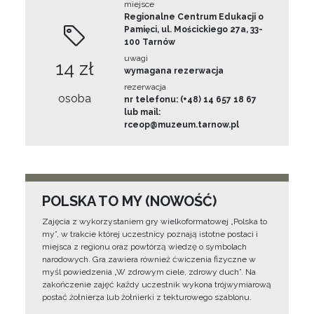
miejsce
Regionalne Centrum Edukacji o
Pamięci, ul. Mościckiego 27a, 33-
100 Tarnów
uwagi
14 zł
wymagana rezerwacja
rezerwacja
osoba
nr telefonu: (+48) 14 657 18 67
lub mail:
rceop@muzeum.tarnow.pl
POLSKA TO MY (NOWOŚĆ)
Zajęcia z wykorzystaniem gry wielkoformatowej „Polska to
my”, w trakcie której uczestnicy poznają istotne postaci i
miejsca z regionu oraz powtórzą wiedzę o symbolach
narodowych. Gra zawiera również ćwiczenia fizyczne w
myśl powiedzenia „W zdrowym ciele, zdrowy duch”. Na
zakończenie zajęć każdy uczestnik wykona trójwymiarową
postać żołnierza lub żołnierki z tekturowego szablonu.