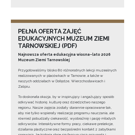
PEŁNA OFERTA ZAJĘĆ
EDUKACYJNYCH MUZEUM ZIEMI
TARNOWSKIEJ (PDF)
Najnowsza oferta edukacyjna wiosna–lato 2026
Muzeum Ziemi Tarnowskiej
Przygotowaliśmy blisko 80 różnorodnych lekcji muzealnych
realizowanych w placówkach w Tarnowie, a także w
naszych oddziałach w Dołędze, Wierzchosławicach i
Zalipiu.
To doskonała okazja, by w inspirujący i angażujący sposób
odkrywać historię, kulturę oraz dziedzictwo naszego
regionu. Nasze zajęcia zostały starannie opracowane tak,
aby nie tylko wspierały realizację programu nauczania, ale
również pobudzały ciekawość, wyobraźnię i pasję młodych
odkrywców. Interaktywne formy pracy, ciekawe prelekcje,
działania plastyczne oraz bezpośredni kontakt z zabytkami
sprawiają, że historia staje się fascynującą przygodą i