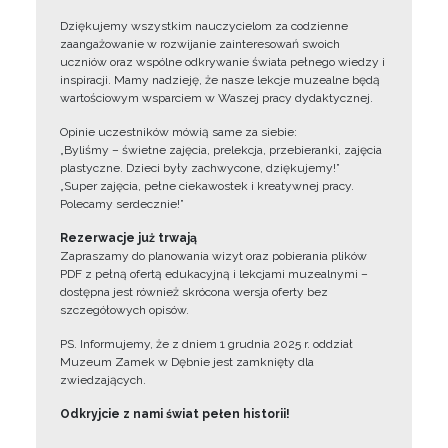
Dziękujemy wszystkim nauczycielom za codzienne
zaangażowanie w rozwijanie zainteresowań swoich
uczniów oraz wspólne odkrywanie świata pełnego wiedzy i
inspiracji. Mamy nadzieję, że nasze lekcje muzealne będą
wartościowym wsparciem w Waszej pracy dydaktycznej.
Opinie uczestników mówią same za siebie:
„Byliśmy – świetne zajęcia, prelekcja, przebieranki, zajęcia
plastyczne. Dzieci były zachwycone, dziękujemy!”
„Super zajęcia, pełne ciekawostek i kreatywnej pracy.
Polecamy serdecznie!”
Rezerwacje już trwają
Zapraszamy do planowania wizyt oraz pobierania plików
PDF z pełną ofertą edukacyjną i lekcjami muzealnymi –
dostępna jest również skrócona wersja oferty bez
szczegółowych opisów.
PS. Informujemy, że z dniem 1 grudnia 2025 r. oddział
Muzeum Zamek w Dębnie jest zamknięty dla
zwiedzających.
Odkryjcie z nami świat pełen historii!