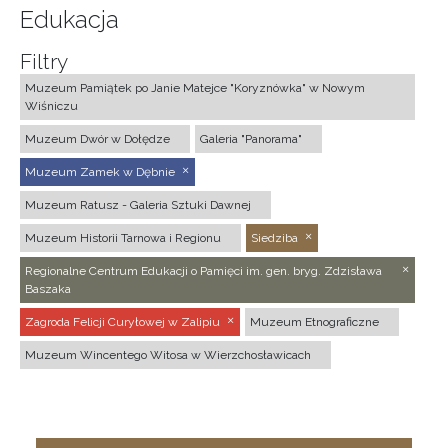
Edukacja
Filtry
Muzeum Pamiątek po Janie Matejce "Koryznówka" w Nowym
Wiśniczu
Muzeum Dwór w Dołędze
Galeria "Panorama"
Muzeum Zamek w Dębnie
Muzeum Ratusz - Galeria Sztuki Dawnej
Muzeum Historii Tarnowa i Regionu
Siedziba
Regionalne Centrum Edukacji o Pamięci im. gen. bryg. Zdzisława
Baszaka
Zagroda Felicji Curyłowej w Zalipiu
Muzeum Etnograficzne
Muzeum Wincentego Witosa w Wierzchosławicach