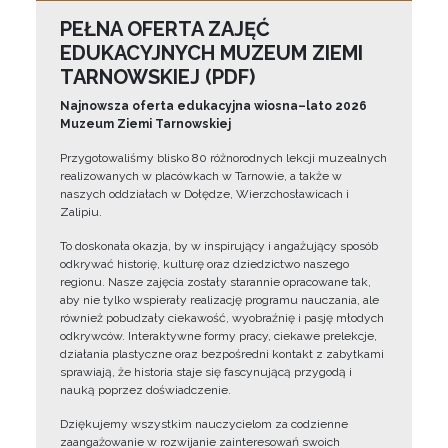
PEŁNA OFERTA ZAJĘĆ
EDUKACYJNYCH MUZEUM ZIEMI
TARNOWSKIEJ (PDF)
Najnowsza oferta edukacyjna wiosna–lato 2026
Muzeum Ziemi Tarnowskiej
Przygotowaliśmy blisko 80 różnorodnych lekcji muzealnych
realizowanych w placówkach w Tarnowie, a także w
naszych oddziałach w Dołędze, Wierzchosławicach i
Zalipiu.
To doskonała okazja, by w inspirujący i angażujący sposób
odkrywać historię, kulturę oraz dziedzictwo naszego
regionu. Nasze zajęcia zostały starannie opracowane tak,
aby nie tylko wspierały realizację programu nauczania, ale
również pobudzały ciekawość, wyobraźnię i pasję młodych
odkrywców. Interaktywne formy pracy, ciekawe prelekcje,
działania plastyczne oraz bezpośredni kontakt z zabytkami
sprawiają, że historia staje się fascynującą przygodą i
nauką poprzez doświadczenie.
Dziękujemy wszystkim nauczycielom za codzienne
zaangażowanie w rozwijanie zainteresowań swoich