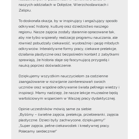
naszych oddziałach w Dołędze, Wierzchosławicach i
Zalipiu.
To doskonała okazja, by w inspirujący i angażujący sposób
odkrywać historię, kulturę oraz dziedzictwo naszego
regionu. Nasze zajęcia zostały starannie opracowane tak,
aby nie tylko wspierały realizację programu nauczania, ale
również pobudzały ciekawość, wyobraźnię i pasję młodych
odkrywców. Interaktywne formy pracy, ciekawe prelekcje,
działania plastyczne oraz bezpośredni kontakt z zabytkami
sprawiają, że historia staje się fascynującą przygodą i
nauką poprzez doświadczenie.
Dziękujemy wszystkim nauczycielom za codzienne
zaangażowanie w rozwijanie zainteresowań swoich
uczniów oraz wspólne odkrywanie świata pełnego wiedzy i
inspiracji. Mamy nadzieję, że nasze lekcje muzealne będą
wartościowym wsparciem w Waszej pracy dydaktycznej.
Opinie uczestników mówią same za siebie:
„Byliśmy – świetne zajęcia, prelekcja, przebieranki, zajęcia
plastyczne. Dzieci były zachwycone, dziękujemy!”
„Super zajęcia, pełne ciekawostek i kreatywnej pracy.
Polecamy serdecznie!”