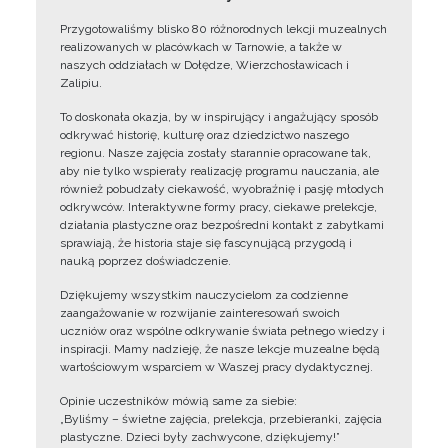
Przygotowaliśmy blisko 80 różnorodnych lekcji muzealnych
realizowanych w placówkach w Tarnowie, a także w
naszych oddziałach w Dołędze, Wierzchosławicach i
Zalipiu.
To doskonała okazja, by w inspirujący i angażujący sposób
odkrywać historię, kulturę oraz dziedzictwo naszego
regionu. Nasze zajęcia zostały starannie opracowane tak,
aby nie tylko wspierały realizację programu nauczania, ale
również pobudzały ciekawość, wyobraźnię i pasję młodych
odkrywców. Interaktywne formy pracy, ciekawe prelekcje,
działania plastyczne oraz bezpośredni kontakt z zabytkami
sprawiają, że historia staje się fascynującą przygodą i
nauką poprzez doświadczenie.
Dziękujemy wszystkim nauczycielom za codzienne
zaangażowanie w rozwijanie zainteresowań swoich
uczniów oraz wspólne odkrywanie świata pełnego wiedzy i
inspiracji. Mamy nadzieję, że nasze lekcje muzealne będą
wartościowym wsparciem w Waszej pracy dydaktycznej.
Opinie uczestników mówią same za siebie:
„Byliśmy – świetne zajęcia, prelekcja, przebieranki, zajęcia
plastyczne. Dzieci były zachwycone, dziękujemy!”