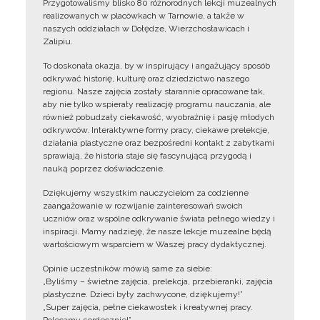
Przygotowaliśmy blisko 80 różnorodnych lekcji muzealnych
realizowanych w placówkach w Tarnowie, a także w
naszych oddziałach w Dołędze, Wierzchosławicach i
Zalipiu.
To doskonała okazja, by w inspirujący i angażujący sposób
odkrywać historię, kulturę oraz dziedzictwo naszego
regionu. Nasze zajęcia zostały starannie opracowane tak,
aby nie tylko wspierały realizację programu nauczania, ale
również pobudzały ciekawość, wyobraźnię i pasję młodych
odkrywców. Interaktywne formy pracy, ciekawe prelekcje,
działania plastyczne oraz bezpośredni kontakt z zabytkami
sprawiają, że historia staje się fascynującą przygodą i
nauką poprzez doświadczenie.
Dziękujemy wszystkim nauczycielom za codzienne
zaangażowanie w rozwijanie zainteresowań swoich
uczniów oraz wspólne odkrywanie świata pełnego wiedzy i
inspiracji. Mamy nadzieję, że nasze lekcje muzealne będą
wartościowym wsparciem w Waszej pracy dydaktycznej.
Opinie uczestników mówią same za siebie:
„Byliśmy – świetne zajęcia, prelekcja, przebieranki, zajęcia
plastyczne. Dzieci były zachwycone, dziękujemy!”
„Super zajęcia, pełne ciekawostek i kreatywnej pracy.