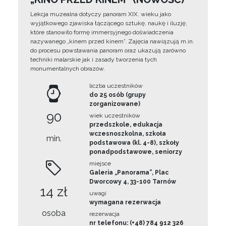
Lekcja muzealna dotyczy panoram XIX. wieku jako
wyjątkowego zjawiska łączącego sztukę, naukę i iluzję,
które stanowiło formę immersyjnego doświadczenia
nazywanego „kinem przed kinem”. Zajęcia nawiązują m.in.
do procesu powstawania panoram oraz ukazują zarówno
techniki malarskie jak i zasady tworzenia tych
monumentalnych obrazów.
liczba uczestników
do 25 osób (grupy
zorganizowane)
90
wiek uczestników
przedszkole, edukacja
wczesnoszkolna, szkoła
min.
podstawowa (kl. 4-8), szkoły
ponadpodstawowe, seniorzy
miejsce
Galeria „Panorama”, Plac
Dworcowy 4, 33-100 Tarnów
14 zł
uwagi
wymagana rezerwacja
osoba
rezerwacja
nr telefonu: (+48) 784 912 326