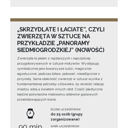
„SKRZYDLATE I ŁACIATE”, CZYLI
ZWIERZĘTA W SZTUCE NA
PRZYKŁADZIE „PANORAMY
SIEDMIOGRODZKIEJ” (NOWOŚĆ)
Zwierzęta to jeden z najstarszych i najczęściej
przygotowywanych w sztuce motywów. Występują
symbolicznie jako towarzysze ludzi, magicznie,
egzotycznie, podczas bitew, polowań, nieodłącznie z
przyrodą. Sama obecność zwierząt w sztuce wynika z
fundamentalnej potrzeby człowieka, by określić relację
między sobą a światem innych istot. Część plastyczna
będzie poświęcona malowaniu odlewów gipsowych
przedstawiających konia.
liczba uczestników
do 25 osób (grupy
zorganizowane)
90 min
wiek uczestników