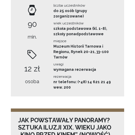
liczba uczestników
do 25 osób (grupy
zorganizowane)
90
wiek uczestników
szkoła podstawowa (kl. 1-8),
szkoły ponadpodstawowe
min.
miejsce
Muzeum Historii Tarnowa i
Regionu, Rynek 20-21, 33-100
Tarnów
uwagi
12 zł
wymagana rezerwacja
rezerwacja
osoba
nr telefonu: (+48) 14 621 21 49
wew. 200
JAK POWSTAWAŁY PANORAMY?
SZTUKA ILUZJI XIX. WIEKU JAKO
„KINO PRZED KINEM” (NOWOŚĆ)