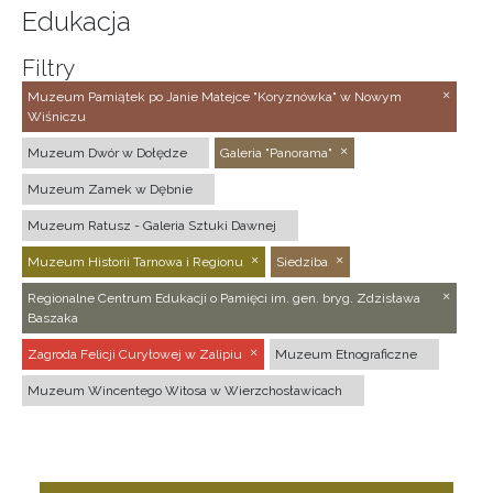
Edukacja
Filtry
Muzeum Pamiątek po Janie Matejce "Koryznówka" w Nowym
Wiśniczu
Muzeum Dwór w Dołędze
Galeria "Panorama"
Muzeum Zamek w Dębnie
Muzeum Ratusz - Galeria Sztuki Dawnej
Muzeum Historii Tarnowa i Regionu
Siedziba
Regionalne Centrum Edukacji o Pamięci im. gen. bryg. Zdzisława
Baszaka
Zagroda Felicji Curyłowej w Zalipiu
Muzeum Etnograficzne
Muzeum Wincentego Witosa w Wierzchosławicach