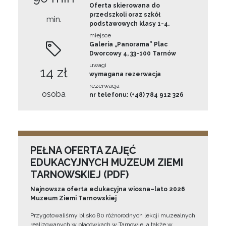
Oferta skierowana do
przedszkoli oraz szkół
min.
podstawowych klasy 1-4.
miejsce
Galeria „Panorama” Plac
Dworcowy 4, 33-100 Tarnów
uwagi
14 zł
wymagana rezerwacja
rezerwacja
osoba
nr telefonu: (+48) 784 912 326
PEŁNA OFERTA ZAJĘĆ
EDUKACYJNYCH MUZEUM ZIEMI
TARNOWSKIEJ (PDF)
Najnowsza oferta edukacyjna wiosna–lato 2026
Muzeum Ziemi Tarnowskiej
Przygotowaliśmy blisko 80 różnorodnych lekcji muzealnych
realizowanych w placówkach w Tarnowie, a także w