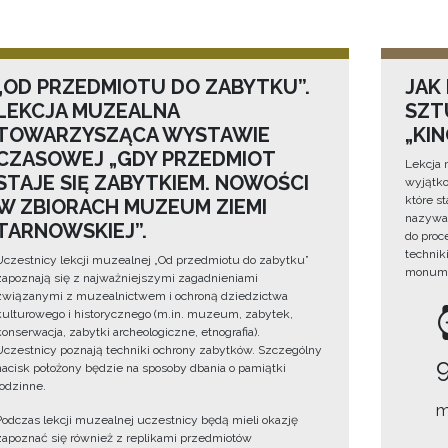
„OD PRZEDMIOTU DO ZABYTKU”.
JAK
LEKCJA MUZEALNA
SZTU
TOWARZYSZĄCA WYSTAWIE
„KI
CZASOWEJ „GDY PRZEDMIOT
Lekcja 
STAJE SIĘ ZABYTKIEM. NOWOŚCI
wyjątko
które s
W ZBIORACH MUZEUM ZIEMI
nazywan
TARNOWSKIEJ”.
do proc
technik
Uczestnicy lekcji muzealnej „Od przedmiotu do zabytku”
monume
zapoznają się z najważniejszymi zagadnieniami
związanymi z muzealnictwem i ochroną dziedzictwa
kulturowego i historycznego (m.in. muzeum, zabytek,
konserwacja, zabytki archeologiczne, etnografia).
Uczestnicy poznają techniki ochrony zabytków. Szczególny
nacisk położony będzie na sposoby dbania o pamiątki
rodzinne.
m
Podczas lekcji muzealnej uczestnicy będą mieli okazję
zapoznać się również z replikami przedmiotów