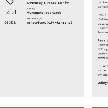
inspira
Dworcowy 4, 33-100 Tarnów
wartośc
uwagi
14 zł
wymagana rezerwacja
Opinie 
rezerwacja
„Byliśmy
osoba
nr telefonu: (+48) 784 912 326
plastyc
„Super 
Polecam
Rezerw
Zaprasz
PDF z p
dostępn
szczegó
PS. Inf
Muzeum
zwiedza
Odkryjc