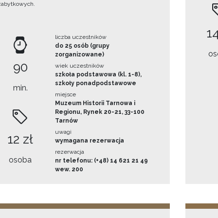
zabytkowych.
14
liczba uczestników
do 25 osób (grupy
os
zorganizowane)
90
wiek uczestników
szkoła podstawowa (kl. 1-8),
szkoły ponadpodstawowe
min.
miejsce
Muzeum Historii Tarnowa i
Regionu, Rynek 20-21, 33-100
Tarnów
uwagi
12 zł
wymagana rezerwacja
rezerwacja
osoba
nr telefonu: (+48) 14 621 21 49
wew. 200