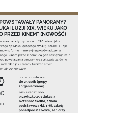
 POWSTAWAŁY PANORAMY?
KA ILUZJI XIX. WIEKU JAKO
NO PRZED KINEM” (NOWOŚĆ)
muzealna dotyczy panoram XIX. wieku jako
wego zjawiska łączącego sztukę, naukę i iluzję,
tanowiło formę immersyjnego doświadczenia
ego „kinem przed kinem”. Zajęcia nawiązują m.in.
esu powstawania panoram oraz ukazują zarówno
i malarskie jak i zasady tworzenia tych
ntalnych obrazów.
liczba uczestników
do 25 osób (grupy
zorganizowane)
90
wiek uczestników
przedszkole, edukacja
wczesnoszkolna, szkoła
in.
podstawowa (kl. 4-8), szkoły
ponadpodstawowe, seniorzy