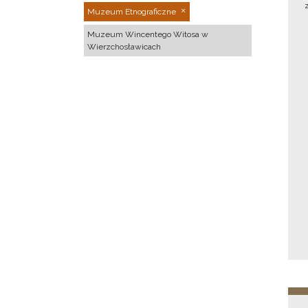
Muzeum Etnograficzne
Muzeum Wincentego Witosa w
Wierzchosławicach