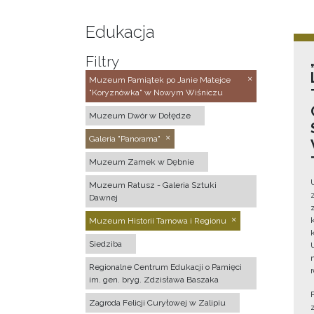
Edukacja
Filtry
Muzeum Pamiątek po Janie Matejce
"Koryznówka" w Nowym Wiśniczu
Muzeum Dwór w Dołędze
Galeria "Panorama"
Muzeum Zamek w Dębnie
Muzeum Ratusz - Galeria Sztuki
Dawnej
Muzeum Historii Tarnowa i Regionu
Siedziba
Regionalne Centrum Edukacji o Pamięci
im. gen. bryg. Zdzisława Baszaka
Zagroda Felicji Curyłowej w Zalipiu