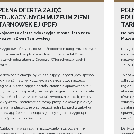
PEŁNA OFERTA ZAJĘĆ
PEŁ
EDUKACYJNYCH MUZEUM ZIEMI
EDU
TARNOWSKIEJ (PDF)
TAR
Najnowsza oferta edukacyjna wiosna–lato 2026
Najnow
Muzeum Ziemi Tarnowskiej
Muzeum
Przygotowaliśmy blisko 80 różnorodnych lekcji muzealnych
Przygot
realizowanych w placówkach w Tarnowie, a także w
realizo
naszych oddziałach w Dołędze, Wierzchosławicach i
naszych
Zalipiu.
Zalipiu.
To doskonała okazja, by w inspirujący i angażujący sposób
To dosk
odkrywać historię, kulturę oraz dziedzictwo naszego
odkrywa
regionu. Nasze zajęcia zostały starannie opracowane tak,
regionu
aby nie tylko wspierały realizację programu nauczania, ale
aby nie
również pobudzały ciekawość, wyobraźnię i pasję młodych
również
odkrywców. Interaktywne formy pracy, ciekawe prelekcje,
odkrywc
działania plastyczne oraz bezpośredni kontakt z zabytkami
działan
sprawiają, że historia staje się fascynującą przygodą i
sprawiaj
nauką poprzez doświadczenie.
nauką p
Dziękujemy wszystkim nauczycielom za codzienne
Dzięku
zaangażowanie w rozwijanie zainteresowań swoich
zaangaż