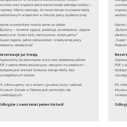
uczniów oraz wspólne odkrywanie świata pełnego wiedzy i
uczniów
inspiracji. Mamy nadzieję, że nasze lekcje muzealne będą
inspira
wartościowym wsparciem w Waszej pracy dydaktycznej.
wartośc
Opinie uczestników mówią same za siebie:
Opinie 
„Byliśmy – świetne zajęcia, prelekcja, przebieranki, zajęcia
„Byliśmy
plastyczne. Dzieci były zachwycone, dziękujemy!”
plastyc
„Super zajęcia, pełne ciekawostek i kreatywnej pracy.
„Super 
Polecamy serdecznie!”
Polecam
Rezerwacje już trwają
Rezerw
Zapraszamy do planowania wizyt oraz pobierania plików
Zaprasz
PDF z pełną ofertą edukacyjną i lekcjami muzealnymi –
PDF z p
dostępna jest również skrócona wersja oferty bez
dostępn
szczegółowych opisów.
szczegó
PS. Informujemy, że z dniem 1 grudnia 2025 r. oddział
PS. Inf
Muzeum Zamek w Dębnie jest zamknięty dla
Muzeum
zwiedzających.
zwiedza
Odkryjcie z nami świat pełen historii!
Odkryjc