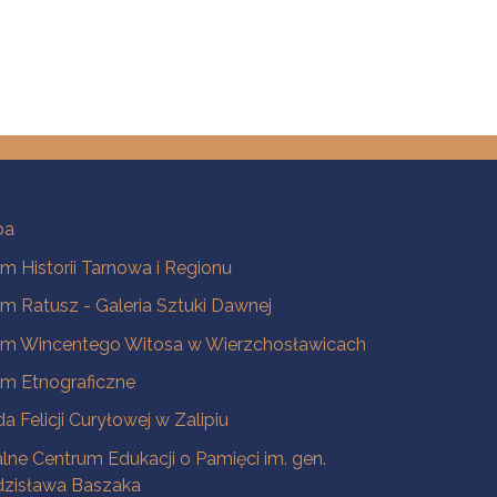
ba
 Historii Tarnowa i Regionu
 Ratusz - Galeria Sztuki Dawnej
m Wincentego Witosa w Wierzchosławicach
m Etnograficzne
a Felicji Curyłowej w Zalipiu
lne Centrum Edukacji o Pamięci im. gen.
dzisława Baszaka