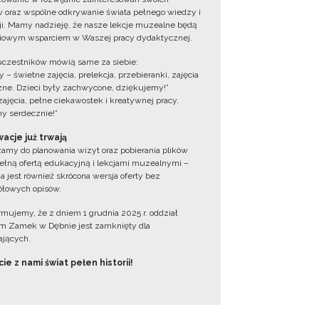
 oraz wspólne odkrywanie świata pełnego wiedzy i
cji. Mamy nadzieję, że nasze lekcje muzealne będą
iowym wsparciem w Waszej pracy dydaktycznej.
uczestników mówią same za siebie:
 – świetne zajęcia, prelekcja, przebieranki, zajęcia
zne. Dzieci były zachwycone, dziękujemy!”
zajęcia, pełne ciekawostek i kreatywnej pracy.
y serdecznie!”
acje już trwają
amy do planowania wizyt oraz pobierania plików
ełną ofertą edukacyjną i lekcjami muzealnymi –
a jest również skrócona wersja oferty bez
łowych opisów.
ormujemy, że z dniem 1 grudnia 2025 r. oddział
 Zamek w Dębnie jest zamknięty dla
jących.
ie z nami świat pełen historii!