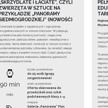
„SKRZYDLATE I ŁACIATE”, CZYLI
PEŁ
ZWIERZĘTA W SZTUCE NA
EDU
PRZYKŁADZIE „PANORAMY
TAR
SIEDMIOGRODZKIEJ” (NOWOŚĆ)
Najnow
Muzeum
Zwierzęta to jeden z najstarszych i najczęściej
przygotowywanych w sztuce motywów. Występują
Przygot
symbolicznie jako towarzysze ludzi, magicznie,
realizo
egzotycznie, podczas bitew, polowań, nieodłącznie z
naszych
przyrodą. Sama obecność zwierząt w sztuce wynika z
Zalipiu.
fundamentalnej potrzeby człowieka, by określić relację
między sobą a światem innych istot. Część plastyczna
To dosk
będzie poświęcona malowaniu odlewów gipsowych
odkrywa
przedstawiających konia.
regionu
aby nie
liczba uczestników
również
do 25 osób (grupy
odkrywc
zorganizowane)
działan
90 min
wiek uczestników
sprawiaj
Oferta skierowana do
nauką p
przedszkoli oraz szkół
min.
podstawowych klasy 1-4.
Dzięku
zaangaż
miejsce
uczniów
Galeria „Panorama” Plac