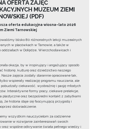
NA OFERTA ZAJĘĆ
KACYJNYCH MUZEUM ZIEMI
NOWSKIEJ (PDF)
sza oferta edukacyjna wiosna–lato 2026
 Ziemi Tarnowskiej
owaliśmy blisko 80 różnorodnych lekcji muzealnych
wanych w placówkach w Tarnowie, a także w
 oddziałach w Dołędze, Wierzchosławicach i
onała okazja, by w inspirujący i angażujący sposób
ć historię, kulturę oraz dziedzictwo naszego
. Nasze zajęcia zostały starannie opracowane tak,
 tylko wspierały realizację programu nauczania, ale
 pobudzały ciekawość, wyobraźnię i pasję młodych
ów. Interaktywne formy pracy, ciekawe prelekcje,
ia plastyczne oraz bezpośredni kontakt z zabytkami
ą, że historia staje się fascynującą przygodą i
oprzez doświadczenie.
jemy wszystkim nauczycielom za codzienne
owanie w rozwijanie zainteresowań swoich
 oraz wspólne odkrywanie świata pełnego wiedzy i