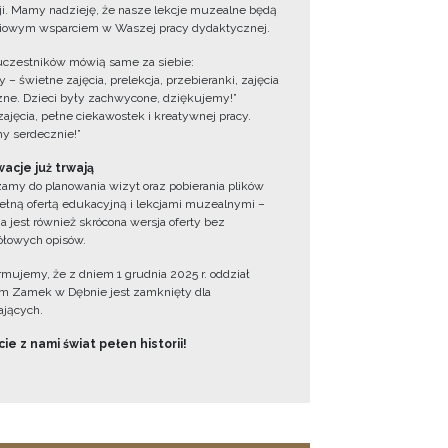
cji. Mamy nadzieję, że nasze lekcje muzealne będą
iowym wsparciem w Waszej pracy dydaktycznej.
uczestników mówią same za siebie:
 – świetne zajęcia, prelekcja, przebieranki, zajęcia
zne. Dzieci były zachwycone, dziękujemy!”
zajęcia, pełne ciekawostek i kreatywnej pracy.
y serdecznie!”
acje już trwają
amy do planowania wizyt oraz pobierania plików
ełną ofertą edukacyjną i lekcjami muzealnymi –
a jest również skrócona wersja oferty bez
łowych opisów.
ormujemy, że z dniem 1 grudnia 2025 r. oddział
 Zamek w Dębnie jest zamknięty dla
jących.
ie z nami świat pełen historii!