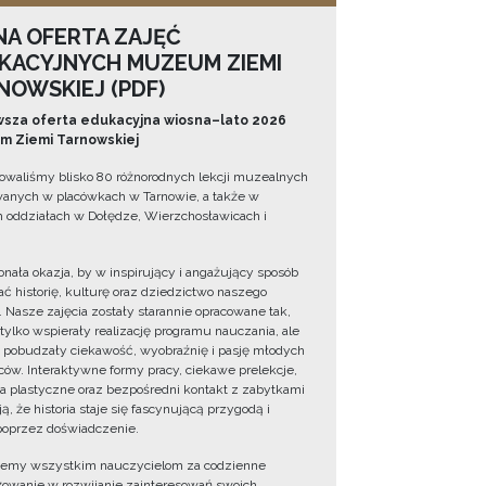
NA OFERTA ZAJĘĆ
KACYJNYCH MUZEUM ZIEMI
NOWSKIEJ (PDF)
sza oferta edukacyjna wiosna–lato 2026
 Ziemi Tarnowskiej
owaliśmy blisko 80 różnorodnych lekcji muzealnych
wanych w placówkach w Tarnowie, a także w
 oddziałach w Dołędze, Wierzchosławicach i
onała okazja, by w inspirujący i angażujący sposób
ć historię, kulturę oraz dziedzictwo naszego
. Nasze zajęcia zostały starannie opracowane tak,
 tylko wspierały realizację programu nauczania, ale
 pobudzały ciekawość, wyobraźnię i pasję młodych
ów. Interaktywne formy pracy, ciekawe prelekcje,
ia plastyczne oraz bezpośredni kontakt z zabytkami
ą, że historia staje się fascynującą przygodą i
oprzez doświadczenie.
jemy wszystkim nauczycielom za codzienne
owanie w rozwijanie zainteresowań swoich