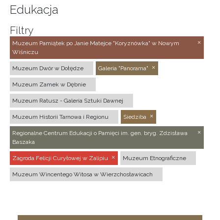
Edukacja
Filtry
Muzeum Pamiątek po Janie Matejce "Koryznówka" w Nowym
Wiśniczu
Muzeum Dwór w Dołędze
Galeria "Panorama"
Muzeum Zamek w Dębnie
Muzeum Ratusz - Galeria Sztuki Dawnej
Muzeum Historii Tarnowa i Regionu
Siedziba
Regionalne Centrum Edukacji o Pamięci im. gen. bryg. Zdzisława
Baszaka
Zagroda Felicji Curyłowej w Zalipiu
Muzeum Etnograficzne
Muzeum Wincentego Witosa w Wierzchosławicach