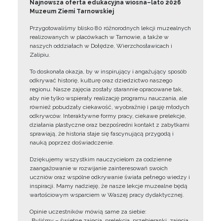
Najnowsza oferta edukacyjna wiosna–lato 2026
Muzeum Ziemi Tarnowskiej
Przygotowaliśmy blisko 80 różnorodnych lekcji muzealnych
realizowanych w placówkach w Tarnowie, a także w
naszych oddziałach w Dołędze, Wierzchosławicach i
Zalipiu.
To doskonała okazja, by w inspirujący i angażujący sposób
odkrywać historię, kulturę oraz dziedzictwo naszego
regionu. Nasze zajęcia zostały starannie opracowane tak,
aby nie tylko wspierały realizację programu nauczania, ale
również pobudzały ciekawość, wyobraźnię i pasję młodych
odkrywców. Interaktywne formy pracy, ciekawe prelekcje,
działania plastyczne oraz bezpośredni kontakt z zabytkami
sprawiają, że historia staje się fascynującą przygodą i
nauką poprzez doświadczenie.
Dziękujemy wszystkim nauczycielom za codzienne
zaangażowanie w rozwijanie zainteresowań swoich
uczniów oraz wspólne odkrywanie świata pełnego wiedzy i
inspiracji. Mamy nadzieję, że nasze lekcje muzealne będą
wartościowym wsparciem w Waszej pracy dydaktycznej.
Opinie uczestników mówią same za siebie:
„Byliśmy – świetne zajęcia, prelekcja, przebieranki, zajęcia