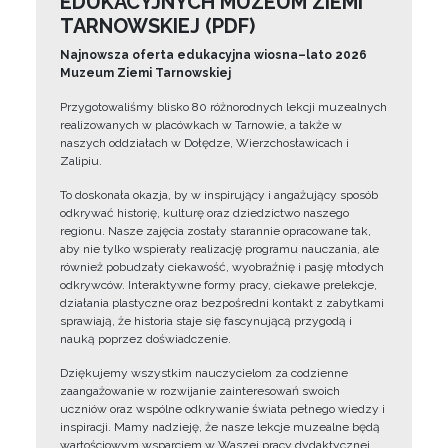
EDUKACYJNYCH MUZEUM ZIEMI
TARNOWSKIEJ (PDF)
Najnowsza oferta edukacyjna wiosna–lato 2026
Muzeum Ziemi Tarnowskiej
Przygotowaliśmy blisko 80 różnorodnych lekcji muzealnych
realizowanych w placówkach w Tarnowie, a także w
naszych oddziałach w Dołędze, Wierzchosławicach i
Zalipiu.
To doskonała okazja, by w inspirujący i angażujący sposób
odkrywać historię, kulturę oraz dziedzictwo naszego
regionu. Nasze zajęcia zostały starannie opracowane tak,
aby nie tylko wspierały realizację programu nauczania, ale
również pobudzały ciekawość, wyobraźnię i pasję młodych
odkrywców. Interaktywne formy pracy, ciekawe prelekcje,
działania plastyczne oraz bezpośredni kontakt z zabytkami
sprawiają, że historia staje się fascynującą przygodą i
nauką poprzez doświadczenie.
Dziękujemy wszystkim nauczycielom za codzienne
zaangażowanie w rozwijanie zainteresowań swoich
uczniów oraz wspólne odkrywanie świata pełnego wiedzy i
inspiracji. Mamy nadzieję, że nasze lekcje muzealne będą
wartościowym wsparciem w Waszej pracy dydaktycznej.