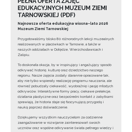
PEŁNA OFERTA ZAJĘĆ
EDUKACYJNYCH MUZEUM ZIEMI
TARNOWSKIEJ (PDF)
Najnowsza oferta edukacyjna wiosna–lato 2026
Muzeum Ziemi Tarnowskiej
Przygotowaliśmy blisko 80 różnorodnych lekcji muzealnych
realizowanych w placówkach w Tarnowie, a także w
naszych oddziałach w Dołędze, Wierzchosławicach i
Zalipiu.
To doskonała okazja, by w inspirujący i angażujący sposób
odkrywać historię, kulturę oraz dziedzictwo naszego
regionu. Nasze zajęcia zostały starannie opracowane tak,
aby nie tylko wspierały realizację programu nauczania, ale
również pobudzały ciekawość, wyobraźnię i pasję młodych
odkrywców. Interaktywne formy pracy, ciekawe prelekcje,
działania plastyczne oraz bezpośredni kontakt z zabytkami
sprawiają, że historia staje się fascynującą przygodą i
nauką poprzez doświadczenie.
Dziękujemy wszystkim nauczycielom za codzienne
zaangażowanie w rozwijanie zainteresowań swoich
uczniów oraz wspólne odkrywanie świata pełnego wiedzy i