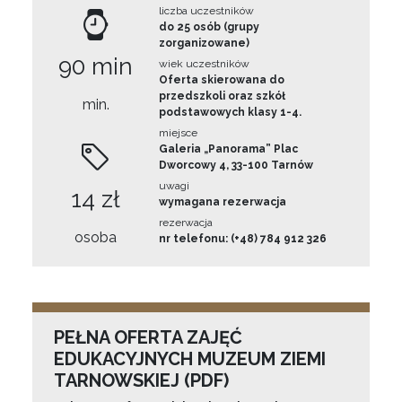
liczba uczestników
do 25 osób (grupy
zorganizowane)
90 min
wiek uczestników
Oferta skierowana do
przedszkoli oraz szkół
min.
podstawowych klasy 1-4.
miejsce
Galeria „Panorama” Plac
Dworcowy 4, 33-100 Tarnów
uwagi
14 zł
wymagana rezerwacja
rezerwacja
osoba
nr telefonu: (+48) 784 912 326
PEŁNA OFERTA ZAJĘĆ
EDUKACYJNYCH MUZEUM ZIEMI
TARNOWSKIEJ (PDF)