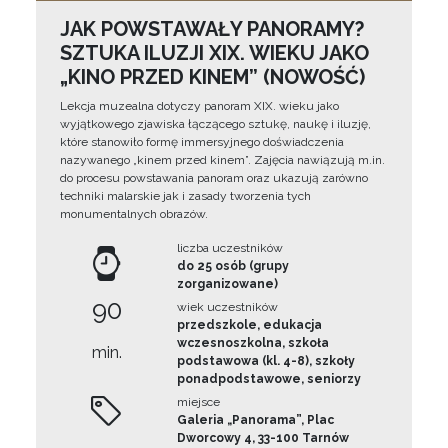
JAK POWSTAWAŁY PANORAMY?
SZTUKA ILUZJI XIX. WIEKU JAKO
„KINO PRZED KINEM” (NOWOŚĆ)
Lekcja muzealna dotyczy panoram XIX. wieku jako
wyjątkowego zjawiska łączącego sztukę, naukę i iluzję,
które stanowiło formę immersyjnego doświadczenia
nazywanego „kinem przed kinem”. Zajęcia nawiązują m.in.
do procesu powstawania panoram oraz ukazują zarówno
techniki malarskie jak i zasady tworzenia tych
monumentalnych obrazów.
liczba uczestników
do 25 osób (grupy
zorganizowane)
90
wiek uczestników
przedszkole, edukacja
wczesnoszkolna, szkoła
min.
podstawowa (kl. 4-8), szkoły
ponadpodstawowe, seniorzy
miejsce
Galeria „Panorama”, Plac
Dworcowy 4, 33-100 Tarnów