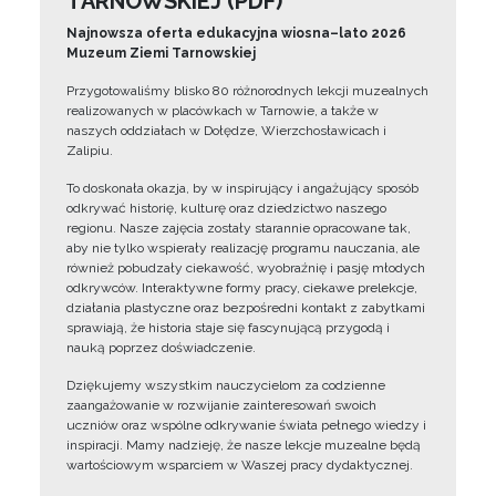
TARNOWSKIEJ (PDF)
Najnowsza oferta edukacyjna wiosna–lato 2026
Muzeum Ziemi Tarnowskiej
Przygotowaliśmy blisko 80 różnorodnych lekcji muzealnych
realizowanych w placówkach w Tarnowie, a także w
naszych oddziałach w Dołędze, Wierzchosławicach i
Zalipiu.
To doskonała okazja, by w inspirujący i angażujący sposób
odkrywać historię, kulturę oraz dziedzictwo naszego
regionu. Nasze zajęcia zostały starannie opracowane tak,
aby nie tylko wspierały realizację programu nauczania, ale
również pobudzały ciekawość, wyobraźnię i pasję młodych
odkrywców. Interaktywne formy pracy, ciekawe prelekcje,
działania plastyczne oraz bezpośredni kontakt z zabytkami
sprawiają, że historia staje się fascynującą przygodą i
nauką poprzez doświadczenie.
Dziękujemy wszystkim nauczycielom za codzienne
zaangażowanie w rozwijanie zainteresowań swoich
uczniów oraz wspólne odkrywanie świata pełnego wiedzy i
inspiracji. Mamy nadzieję, że nasze lekcje muzealne będą
wartościowym wsparciem w Waszej pracy dydaktycznej.