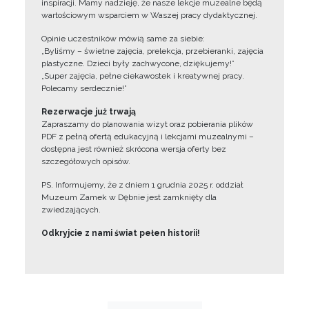
inspiracji. Mamy nadzieję, że nasze lekcje muzealne będą
wartościowym wsparciem w Waszej pracy dydaktycznej.
Opinie uczestników mówią same za siebie:
„Byliśmy – świetne zajęcia, prelekcja, przebieranki, zajęcia
plastyczne. Dzieci były zachwycone, dziękujemy!”
„Super zajęcia, pełne ciekawostek i kreatywnej pracy.
Polecamy serdecznie!”
Rezerwacje już trwają
Zapraszamy do planowania wizyt oraz pobierania plików
PDF z pełną ofertą edukacyjną i lekcjami muzealnymi –
dostępna jest również skrócona wersja oferty bez
szczegółowych opisów.
PS. Informujemy, że z dniem 1 grudnia 2025 r. oddział
Muzeum Zamek w Dębnie jest zamknięty dla
zwiedzających.
Odkryjcie z nami świat pełen historii!