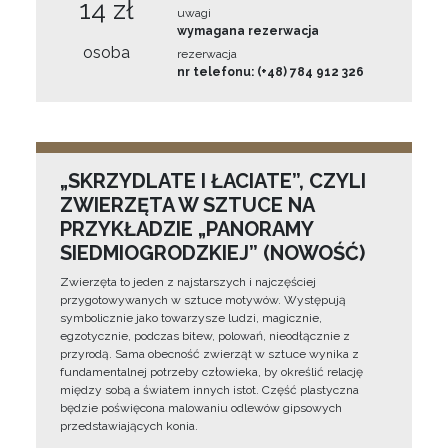
14 zł
uwagi
wymagana rezerwacja
osoba
rezerwacja
nr telefonu: (+48) 784 912 326
„SKRZYDLATE I ŁACIATE”, CZYLI
ZWIERZĘTA W SZTUCE NA
PRZYKŁADZIE „PANORAMY
SIEDMIOGRODZKIEJ” (NOWOŚĆ)
Zwierzęta to jeden z najstarszych i najczęściej
przygotowywanych w sztuce motywów. Występują
symbolicznie jako towarzysze ludzi, magicznie,
egzotycznie, podczas bitew, polowań, nieodłącznie z
przyrodą. Sama obecność zwierząt w sztuce wynika z
fundamentalnej potrzeby człowieka, by określić relację
między sobą a światem innych istot. Część plastyczna
będzie poświęcona malowaniu odlewów gipsowych
przedstawiających konia.