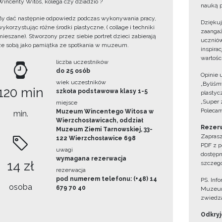
Wincenty Witos, kolega czy dziadzio ?
nauką p
By dać następnie odpowiedz podczas wykonywania pracy,
Dzięku
wykorzystując różne środki plastyczne, ( collage i techniki
zaangaż
mieszane). Stworzony przez siebie portret dzieci zabierają
uczniów
ze sobą jako pamiątka ze spotkania w muzeum.
inspira
wartośc
liczba uczestników
do 25 osób
Opinie 
wiek uczestników
„Byliśmy
120 min
szkoła podstawowa klasy 1-5
plastyc
„Super 
miejsce
Polecam
Muzeum Wincentego Witosa w
min.
Wierzchosławicach, oddział
Rezerw
Muzeum Ziemi Tarnowskiej, 33-
Zaprasz
122 Wierzchosławice 698
PDF z p
uwagi
dostępn
wymagana rezerwacja
14 zł
szczegó
rezerwacja
pod numerem telefonu: (+48) 14
PS. Inf
osoba
679 70 40
Muzeum
zwiedza
Odkryjc