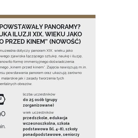
 POWSTAWAŁY PANORAMY?
KA ILUZJI XIX. WIEKU JAKO
NO PRZED KINEM” (NOWOŚĆ)
muzealna dotyczy panoram XIX. wieku jako
wego zjawiska łączącego sztukę, naukę i iluzję,
tanowiło formę immersyjnego doświadczenia
ego „kinem przed kinem”. Zajęcia nawiązują m.in.
esu powstawania panoram oraz ukazują zarówno
i malarskie jak i zasady tworzenia tych
ntalnych obrazów.
liczba uczestników
do 25 osób (grupy
zorganizowane)
90
wiek uczestników
przedszkole, edukacja
wczesnoszkolna, szkoła
in.
podstawowa (kl. 4-8), szkoły
ponadpodstawowe, seniorzy