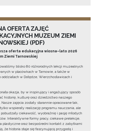
NA OFERTA ZAJĘĆ
KACYJNYCH MUZEUM ZIEMI
NOWSKIEJ (PDF)
sza oferta edukacyjna wiosna–lato 2026
 Ziemi Tarnowskiej
owaliśmy blisko 80 różnorodnych lekcji muzealnych
wanych w placówkach w Tarnowie, a także w
 oddziałach w Dołędze, Wierzchosławicach i
onała okazja, by w inspirujący i angażujący sposób
ć historię, kulturę oraz dziedzictwo naszego
. Nasze zajęcia zostały starannie opracowane tak,
 tylko wspierały realizację programu nauczania, ale
 pobudzały ciekawość, wyobraźnię i pasję młodych
ów. Interaktywne formy pracy, ciekawe prelekcje,
ia plastyczne oraz bezpośredni kontakt z zabytkami
ą, że historia staje się fascynującą przygodą i