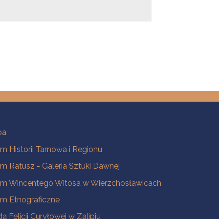
ba
 Historii Tarnowa i Regionu
 Ratusz - Galeria Sztuki Dawnej
m Wincentego Witosa w Wierzchosławicach
m Etnograficzne
a Felicji Curyłowej w Zalipiu