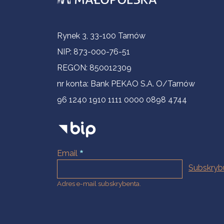
Informacje kontaktowe
Rynek 3, 33-100 Tarnów
NIP: 873-000-76-51
REGON: 850012309
nr konta: Bank PEKAO S.A. O/Tarnów
96 1240 1910 1111 0000 0898 4744
Email
Adres e-mail subskrybenta.