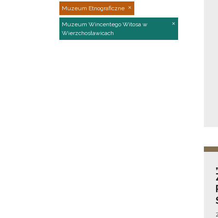
Muzeum Etnograficzne
Muzeum Wincentego Witosa w
Wierzchosławicach