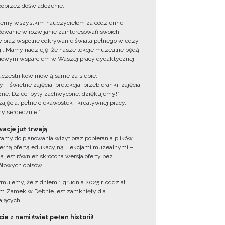
oprzez doświadczenie.
jemy wszystkim nauczycielom za codzienne
owanie w rozwijanie zainteresowań swoich
 oraz wspólne odkrywanie świata pełnego wiedzy i
cji. Mamy nadzieję, że nasze lekcje muzealne będą
iowym wsparciem w Waszej pracy dydaktycznej.
uczestników mówią same za siebie:
 – świetne zajęcia, prelekcja, przebieranki, zajęcia
zne. Dzieci były zachwycone, dziękujemy!”
zajęcia, pełne ciekawostek i kreatywnej pracy.
y serdecznie!”
acje już trwają
amy do planowania wizyt oraz pobierania plików
ełną ofertą edukacyjną i lekcjami muzealnymi –
a jest również skrócona wersja oferty bez
łowych opisów.
ormujemy, że z dniem 1 grudnia 2025 r. oddział
 Zamek w Dębnie jest zamknięty dla
jących.
ie z nami świat pełen historii!