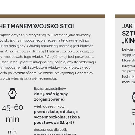
HETMANEM WOJSKO STOI
JAK
SZTU
Zajęcia dotyczą historycznej roli Hetmana jako dowódcy
„KI
wojsk, jak i symbolicznego znaczenia tej dawnej roli po
dzień dzisiejszy. Główną omawianą postacią jest Hetman
Lekcja 
Jan Amor Tarnowski. Kim był Hetman, co robił, co nosił, co
wyjątko
symbolizowało jego władze? Część lekcji jest poświęcona
które s
historii broni, pierw funkcjonalnej, później czysto ozdobnej i
nazywan
symbolicznej, jak i atrybutom władzy - od królewskiego
do proc
berła po kordzik oficera. W części praktycznej uczestnicy
technik
tworzą własną buławę hetmańską.
monume
liczba uczestników
do 25 osób (grupy
zorganizowane)
45-60
wiek uczestników
przedszkole, edukacja
min
wczesnoszkolna, szkoła
podstawowa (kl. 4-8)
m
dostępność dla osób
min.