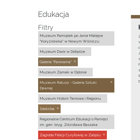
Edukacja
Filtry
Muzeum Pamiątek po Janie Matejce
"Koryznówka" w Nowym Wiśniczu
Muzeum Dwór w Dołędze
Galeria "Panorama"
Muzeum Zamek w Dębnie
Muzeum Ratusz - Galeria Sztuki
Dawnej
Muzeum Historii Tarnowa i Regionu
Siedziba
Regionalne Centrum Edukacji o Pamięci
im. gen. bryg. Zdzisława Baszaka
Zagroda Felicji Curyłowej w Zalipiu