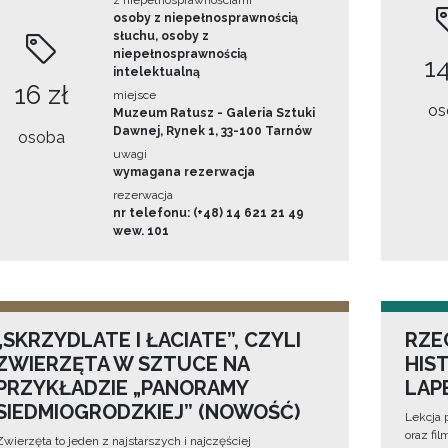
z niepełnosprawnościami
osoby z niepełnosprawnością
słuchu, osoby z
niepełnosprawnością
14
intelektualną
16 zł
miejsce
os
Muzeum Ratusz - Galeria Sztuki
Dawnej, Rynek 1, 33-100 Tarnów
osoba
uwagi
wymagana rezerwacja
rezerwacja
nr telefonu: (+48) 14 621 21 49
wew. 101
„SKRZYDLATE I ŁACIATE”, CZYLI
RZE
ZWIERZĘTA W SZTUCE NA
HIS
PRZYKŁADZIE „PANORAMY
LAP
SIEDMIOGRODZKIEJ” (NOWOŚĆ)
Lekcja 
oraz fi
Zwierzęta to jeden z najstarszych i najczęściej