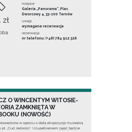
miejsce
Galeria „Panorama”, Plac
Dworcowy 4, 33-100 Tarnów
 zł
uwagi
wymagana rezerwacja
oba
rezerwacja
nr telefonu: (+48) 784 912 326
CZ O WINCENTYM WITOSIE-
TORIA ZAMKNIĘTA W
BOOKU (NOWOŚĆ)
prowadzona w oparciu o stałą ekspozycję muzealną
lm pt. „Cud Jedności”. Uzupełnieniem zajęć będzie