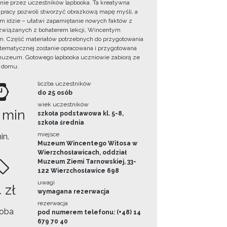
ie przez uczestników lapbooka. Ta kreatywna
pracy pozwoli stworzyć obrazkową mapę myśli, a
ym idzie – ułatwi zapamiętanie nowych faktów z
i związanych z bohaterem lekcji, Wincentym
. Część materiałów potrzebnych do przygotowania
 tematycznej zostanie opracowana i przygotowana
uzeum. Gotowego lapbooka uczniowie zabiorą ze
 domu.
liczba uczestników
do 25 osób
wiek uczestników
 min
szkoła podstawowa kl. 5-8,
szkoła średnia
miejsce
in.
Muzeum Wincentego Witosa w
Wierzchosławicach, oddział
Muzeum Ziemi Tarnowskiej, 33-
122 Wierzchosławice 698
uwagi
 zł
wymagana rezerwacja
rezerwacja
oba
pod numerem telefonu: (+48) 14
679 70 40