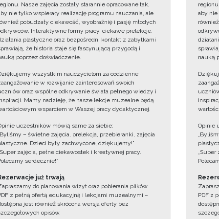
regionu. Nasze zajęcia zostały starannie opracowane tak,
regionu
aby nie tylko wspierały realizację programu nauczania, ale
aby nie
również pobudzały ciekawość, wyobraźnię i pasję młodych
również
odkrywców. Interaktywne formy pracy, ciekawe prelekcje,
odkrywc
działania plastyczne oraz bezpośredni kontakt z zabytkami
działan
sprawiają, że historia staje się fascynującą przygodą i
sprawiaj
nauką poprzez doświadczenie.
nauką p
Dziękujemy wszystkim nauczycielom za codzienne
Dzięku
zaangażowanie w rozwijanie zainteresowań swoich
zaangaż
uczniów oraz wspólne odkrywanie świata pełnego wiedzy i
uczniów
inspiracji. Mamy nadzieję, że nasze lekcje muzealne będą
inspira
wartościowym wsparciem w Waszej pracy dydaktycznej.
wartośc
Opinie uczestników mówią same za siebie:
Opinie 
„Byliśmy – świetne zajęcia, prelekcja, przebieranki, zajęcia
„Byliśmy
plastyczne. Dzieci były zachwycone, dziękujemy!”
plastyc
„Super zajęcia, pełne ciekawostek i kreatywnej pracy.
„Super 
Polecamy serdecznie!”
Polecam
Rezerwacje już trwają
Rezerw
Zapraszamy do planowania wizyt oraz pobierania plików
Zaprasz
PDF z pełną ofertą edukacyjną i lekcjami muzealnymi –
PDF z p
dostępna jest również skrócona wersja oferty bez
dostępn
szczegółowych opisów.
szczegó