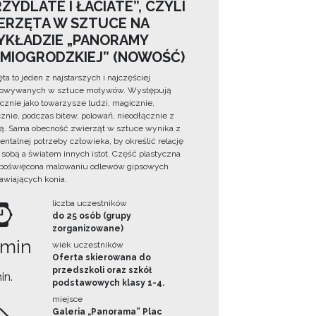
ZYDLATE I ŁACIATE”, CZYLI
ERZĘTA W SZTUCE NA
YKŁADZIE „PANORAMY
DMIOGRODZKIEJ” (NOWOŚĆ)
ta to jeden z najstarszych i najczęściej
towywanych w sztuce motywów. Występują
cznie jako towarzysze ludzi, magicznie,
znie, podczas bitew, polowań, nieodłącznie z
ą. Sama obecność zwierząt w sztuce wynika z
ntalnej potrzeby człowieka, by określić relację
sobą a światem innych istot. Część plastyczna
 poświęcona malowaniu odlewów gipsowych
awiających konia.
liczba uczestników
do 25 osób (grupy
zorganizowane)
 min
wiek uczestników
Oferta skierowana do
przedszkoli oraz szkół
in.
podstawowych klasy 1-4.
miejsce
Galeria „Panorama” Plac