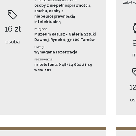
z niepełnosprawnościami
zabytk
osoby z niepełnosprawnością
słuchu, osoby z
niepełnosprawnością
intelektualną
16 zł
miejsce
Muzeum Ratusz - Galeria Sztuki
Dawnej, Rynek 1, 33-100 Tarnów
osoba
uwagi
wymagana rezerwacja
m
rezerwacja
nr telefonu: (+48) 14 621 21 49
wew. 101
12
os