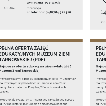
wymagana rezerwacja
osoba
rezerwacja
14
nr telefonu: (+48) 784 912 326
os
PEŁNA OFERTA ZAJĘĆ
PEŁ
EDUKACYJNYCH MUZEUM ZIEMI
EDU
TARNOWSKIEJ (PDF)
TAR
Najnowsza oferta edukacyjna wiosna–lato 2026
Najnow
Muzeum Ziemi Tarnowskiej
Muzeum
Przygotowaliśmy blisko 80 różnorodnych lekcji muzealnych
Przygot
realizowanych w placówkach w Tarnowie, a także w
realizo
naszych oddziałach w Dołędze, Wierzchosławicach i
naszych
Zalipiu.
Zalipiu.
To doskonała okazja, by w inspirujący i angażujący sposób
To dosk
odkrywać historię, kulturę oraz dziedzictwo naszego
odkrywa