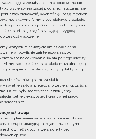
. Nasze zajęcia zostały starannie opracowane tak,
 tylko wspierały realizację programu nauczania, ale
 pobudzały ciekawość, wyobraźnię i pasję młodych
ów. Interaktywne formy pracy, ciekawe prelekcje,
ia plastyczne oraz bezpośredni kontakt z zabytkami
ą, że historia staje się fascynującą przygodą i
oprzez doświadczenie.
jemy wszystkim nauczycielom za codzienne
owanie w rozwijanie zainteresowań swoich
 oraz wspólne odkrywanie świata pełnego wiedzy i
cji. Mamy nadzieję, że nasze lekcje muzealne będą
iowym wsparciem w Waszej pracy dydaktycznej.
uczestników mówią same za siebie:
 – świetne zajęcia, prelekcja, przebieranki, zajęcia
zne. Dzieci były zachwycone, dziękujemy!”
zajęcia, pełne ciekawostek i kreatywnej pracy.
y serdecznie!”
acje już trwają
amy do planowania wizyt oraz pobierania plików
ełną ofertą edukacyjną i lekcjami muzealnymi –
a jest również skrócona wersja oferty bez
łowych opisów.