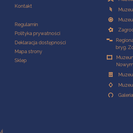
Kontakt
Muzeu
Muzeu
Na skróty
Regulamin
Zagrod
Polityka prywatności
Regiona
Deklaracja dostępności
bryg. Z
Mapa strony
Muzeum
Sklep
Nowym 
Muzeu
Muzeu
Galeri