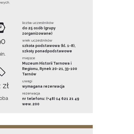
owych.
liczba uczestników
do 25 osób (grupy
zorganizowane)
90
wiek uczestników
szkoła podstawowa (kl. 1-8),
szkoły ponadpodstawowe
in.
miejsce
Muzeum Historii Tarnowa i
Regionu, Rynek 20-21, 33-100
Tarnów
uwagi
 zł
wymagana rezerwacja
rezerwacja
oba
nr telefonu: (+48) 14 621 21 49
wew. 200