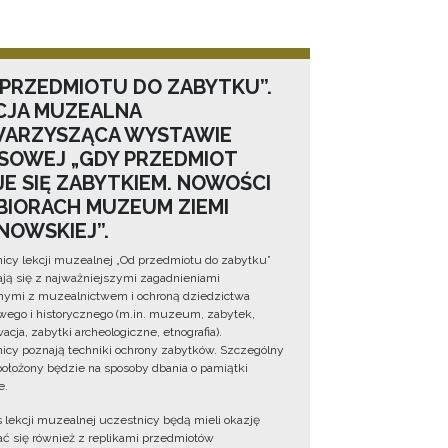
 PRZEDMIOTU DO ZABYTKU”.
CJA MUZEALNA
ARZYSZĄCA WYSTAWIE
SOWEJ „GDY PRZEDMIOT
JE SIĘ ZABYTKIEM. NOWOŚCI
BIORACH MUZEUM ZIEMI
NOWSKIEJ”.
icy lekcji muzealnej „Od przedmiotu do zabytku”
ją się z najważniejszymi zagadnieniami
ymi z muzealnictwem i ochroną dziedzictwa
wego i historycznego (m.in. muzeum, zabytek,
cja, zabytki archeologiczne, etnografia).
icy poznają techniki ochrony zabytków. Szczególny
położony będzie na sposoby dbania o pamiątki
e.
 lekcji muzealnej uczestnicy będą mieli okazję
ć się również z replikami przedmiotów