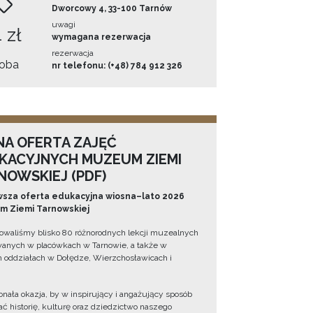
Dworcowy 4, 33-100 Tarnów
uwagi
 zł
wymagana rezerwacja
rezerwacja
oba
nr telefonu: (+48) 784 912 326
NA OFERTA ZAJĘĆ
KACYJNYCH MUZEUM ZIEMI
NOWSKIEJ (PDF)
sza oferta edukacyjna wiosna–lato 2026
 Ziemi Tarnowskiej
owaliśmy blisko 80 różnorodnych lekcji muzealnych
wanych w placówkach w Tarnowie, a także w
 oddziałach w Dołędze, Wierzchosławicach i
onała okazja, by w inspirujący i angażujący sposób
ć historię, kulturę oraz dziedzictwo naszego