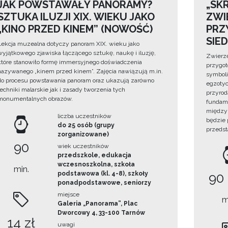
JAK POWSTAWAŁY PANORAMY?
„SKR
SZTUKA ILUZJI XIX. WIEKU JAKO
ZWI
„KINO PRZED KINEM” (NOWOŚĆ)
PRZ
SIE
Lekcja muzealna dotyczy panoram XIX. wieku jako
wyjątkowego zjawiska łączącego sztukę, naukę i iluzję,
Zwierzę
które stanowiło formę immersyjnego doświadczenia
przygo
nazywanego „kinem przed kinem”. Zajęcia nawiązują m.in.
symboli
do procesu powstawania panoram oraz ukazują zarówno
egzotyc
techniki malarskie jak i zasady tworzenia tych
przyrod
monumentalnych obrazów.
fundame
między 
liczba uczestników
będzie
do 25 osób (grupy
przedst
zorganizowane)
90
wiek uczestników
przedszkole, edukacja
wczesnoszkolna, szkoła
min.
podstawowa (kl. 4-8), szkoły
90
ponadpodstawowe, seniorzy
miejsce
m
Galeria „Panorama”, Plac
Dworcowy 4, 33-100 Tarnów
14 zł
uwagi