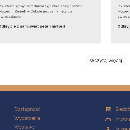
PS. Informujemy, że z dniem 1 grudnia 2025 r. oddział
PS. Inf
Muzeum Zamek w Dębnie jest zamknięty dla
Muzeum
zwiedzających.
zwiedza
Odkryjcie z nami świat pełen historii!
Odkryjc
Wczytaj więcej
Na skróty
Oddziały
Dostępność
Siedzi
Wydarzenia
Muzeum
Wystawy
Muzeum