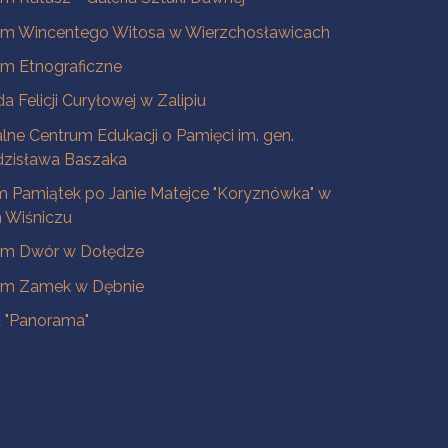
m Wincentego Witosa w Wierzchosławicach
m Etnograficzne
a Felicji Curyłowej w Zalipiu
lne Centrum Edukacji o Pamięci im. gen.
dzisława Baszaka
 Pamiątek po Janie Matejce "Koryznówka" w
Wiśniczu
m Dwór w Dołędze
m Zamek w Dębnie
a "Panorama"