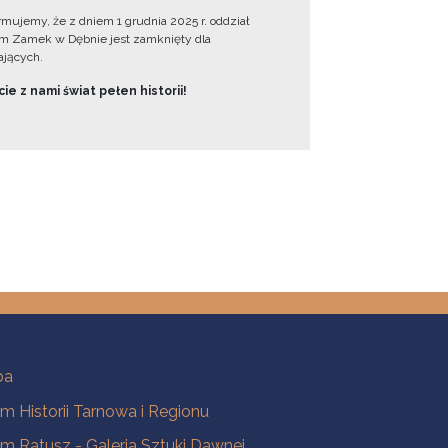
ormujemy, że z dniem 1 grudnia 2025 r. oddział
 Zamek w Dębnie jest zamknięty dla
jących.
ie z nami świat pełen historii!
ba
 Historii Tarnowa i Regionu
 Ratusz - Galeria Sztuki Dawnej