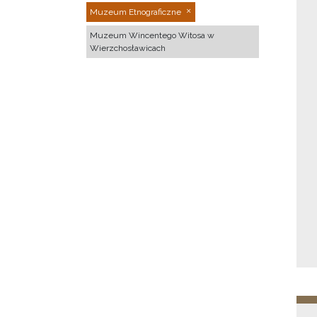
Muzeum Etnograficzne
Muzeum Wincentego Witosa w
Wierzchosławicach