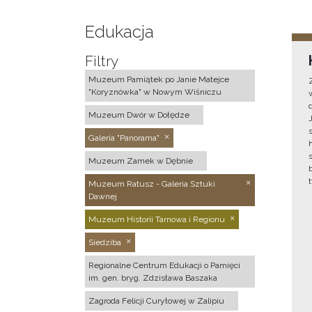
Edukacja
Filtry
Muzeum Pamiątek po Janie Matejce
"Koryznówka" w Nowym Wiśniczu
Muzeum Dwór w Dołędze
Galeria "Panorama"
Muzeum Zamek w Dębnie
Muzeum Ratusz - Galeria Sztuki
Dawnej
Muzeum Historii Tarnowa i Regionu
Siedziba
Regionalne Centrum Edukacji o Pamięci
im. gen. bryg. Zdzisława Baszaka
Zagroda Felicji Curyłowej w Zalipiu