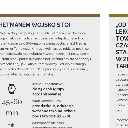
HETMANEM WOJSKO STOI
„OD
LEK
Zajęcia dotyczą historycznej roli Hetmana jako dowódcy
TOW
wojsk, jak i symbolicznego znaczenia tej dawnej roli po
dzień dzisiejszy. Główną omawianą postacią jest Hetman
CZA
Jan Amor Tarnowski. Kim był Hetman, co robił, co nosił, co
STA
symbolizowało jego władze? Część lekcji jest poświęcona
W Z
historii broni, pierw funkcjonalnej, później czysto ozdobnej i
symbolicznej, jak i atrybutom władzy - od królewskiego
TAR
berła po kordzik oficera. W części praktycznej uczestnicy
tworzą własną buławę hetmańską.
Uczestn
zapozna
liczba uczestników
związan
do 25 osób (grupy
kulturo
zorganizowane)
konserwa
45-60
Uczestn
wiek uczestników
nacisk 
przedszkole, edukacja
rodzinn
min
wczesnoszkolna, szkoła
podstawowa (kl. 4-8)
Podczas
dostępność dla osób
min.
zapozna