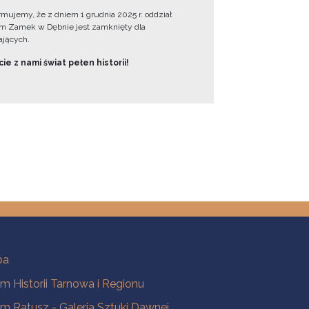
ormujemy, że z dniem 1 grudnia 2025 r. oddział
 Zamek w Dębnie jest zamknięty dla
jących.
ie z nami świat pełen historii!
ba
 Historii Tarnowa i Regionu
 Ratusz - Galeria Sztuki Dawnej