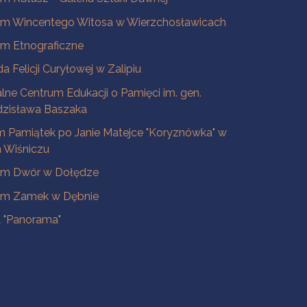
m Wincentego Witosa w Wierzchosławicach
m Etnograficzne
a Felicji Curyłowej w Zalipiu
lne Centrum Edukacji o Pamięci im. gen.
dzisława Baszaka
 Pamiątek po Janie Matejce "Koryznówka" w
Wiśniczu
m Dwór w Dołędze
m Zamek w Dębnie
a "Panorama"