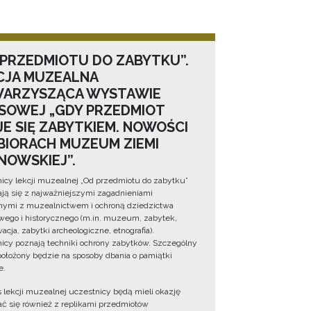
 PRZEDMIOTU DO ZABYTKU”.
CJA MUZEALNA
ARZYSZĄCA WYSTAWIE
SOWEJ „GDY PRZEDMIOT
JE SIĘ ZABYTKIEM. NOWOŚCI
BIORACH MUZEUM ZIEMI
NOWSKIEJ”.
icy lekcji muzealnej „Od przedmiotu do zabytku”
ją się z najważniejszymi zagadnieniami
ymi z muzealnictwem i ochroną dziedzictwa
wego i historycznego (m.in. muzeum, zabytek,
cja, zabytki archeologiczne, etnografia).
icy poznają techniki ochrony zabytków. Szczególny
położony będzie na sposoby dbania o pamiątki
e.
 lekcji muzealnej uczestnicy będą mieli okazję
ć się również z replikami przedmiotów