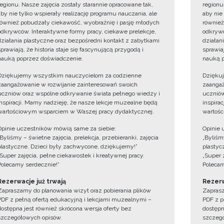
regionu. Nasze zajęcia zostały starannie opracowane tak,
regionu
aby nie tylko wspierały realizację programu nauczania, ale
aby nie
również pobudzały ciekawość, wyobraźnię i pasję młodych
również
odkrywców. Interaktywne formy pracy, ciekawe prelekcje,
odkrywc
działania plastyczne oraz bezpośredni kontakt z zabytkami
działan
sprawiają, że historia staje się fascynującą przygodą i
sprawiaj
nauką poprzez doświadczenie.
nauką p
Dziękujemy wszystkim nauczycielom za codzienne
Dzięku
zaangażowanie w rozwijanie zainteresowań swoich
zaangaż
uczniów oraz wspólne odkrywanie świata pełnego wiedzy i
uczniów
inspiracji. Mamy nadzieję, że nasze lekcje muzealne będą
inspira
wartościowym wsparciem w Waszej pracy dydaktycznej.
wartośc
Opinie uczestników mówią same za siebie:
Opinie 
„Byliśmy – świetne zajęcia, prelekcja, przebieranki, zajęcia
„Byliśmy
plastyczne. Dzieci były zachwycone, dziękujemy!”
plastyc
„Super zajęcia, pełne ciekawostek i kreatywnej pracy.
„Super 
Polecamy serdecznie!”
Polecam
Rezerwacje już trwają
Rezerw
Zapraszamy do planowania wizyt oraz pobierania plików
Zaprasz
PDF z pełną ofertą edukacyjną i lekcjami muzealnymi –
PDF z p
dostępna jest również skrócona wersja oferty bez
dostępn
szczegółowych opisów.
szczegó