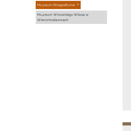
Muzeum Etnograficzne
Muzeum Wincentego Witosa w
Wierzchosławicach