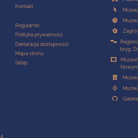
Kontakt
Muzeu
Muzeu
Na skróty
Regulamin
Zagrod
Polityka prywatności
Regiona
Deklaracja dostępności
bryg. Z
Mapa strony
Muzeum
Sklep
Nowym 
Muzeu
Muzeu
Galeri