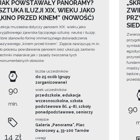
JAK POWSTAWAŁY PANORAMY?
„SKR
SZTUKA ILUZJI XIX. WIEKU JAKO
ZWI
„KINO PRZED KINEM” (NOWOŚĆ)
PRZ
SIE
Lekcja muzealna dotyczy panoram XIX. wieku jako
wyjątkowego zjawiska łączącego sztukę, naukę i iluzję,
Zwierzę
które stanowiło formę immersyjnego doświadczenia
przygo
nazywanego „kinem przed kinem”. Zajęcia nawiązują m.in.
symboli
do procesu powstawania panoram oraz ukazują zarówno
egzotyc
techniki malarskie jak i zasady tworzenia tych
przyrod
monumentalnych obrazów.
fundame
między 
liczba uczestników
będzie
do 25 osób (grupy
przedst
zorganizowane)
90
wiek uczestników
przedszkole, edukacja
wczesnoszkolna, szkoła
min.
podstawowa (kl. 4-8), szkoły
90
ponadpodstawowe, seniorzy
miejsce
m
Galeria „Panorama”, Plac
Dworcowy 4, 33-100 Tarnów
14 zł
uwagi