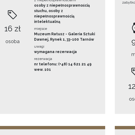
z niepełnosprawnościami
zabytk
osoby z niepełnosprawnością
słuchu, osoby z
niepełnosprawnością
intelektualną
16 zł
miejsce
Muzeum Ratusz - Galeria Sztuki
Dawnej, Rynek 1, 33-100 Tarnów
osoba
uwagi
wymagana rezerwacja
m
rezerwacja
nr telefonu: (+48) 14 621 21 49
wew. 101
12
os