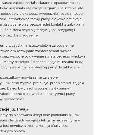
. Nasze zajęcia zostały starannie opracowane tak,
 tylko wspierały realizację programu nauczania, ale
 pobudzały ciekawość, wyobraźnię i pasję młodych
ów. Interaktywne formy pracy, ciekawe prelekcje,
ia plastyczne oraz bezpośredni kontakt z zabytkami
ą, że historia staje się fascynującą przygodą i
oprzez doświadczenie.
jemy wszystkim nauczycielom za codzienne
owanie w rozwijanie zainteresowań swoich
 oraz wspólne odkrywanie świata pełnego wiedzy i
cji. Mamy nadzieję, że nasze lekcje muzealne będą
iowym wsparciem w Waszej pracy dydaktycznej.
uczestników mówią same za siebie:
 – świetne zajęcia, prelekcja, przebieranki, zajęcia
zne. Dzieci były zachwycone, dziękujemy!”
zajęcia, pełne ciekawostek i kreatywnej pracy.
y serdecznie!”
acje już trwają
amy do planowania wizyt oraz pobierania plików
ełną ofertą edukacyjną i lekcjami muzealnymi –
a jest również skrócona wersja oferty bez
łowych opisów.