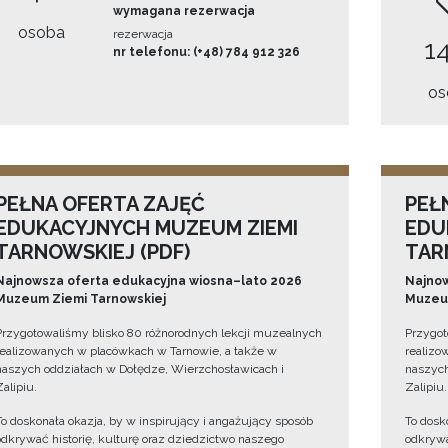
wymagana rezerwacja
osoba
rezerwacja
14
nr telefonu: (+48) 784 912 326
os
PEŁNA OFERTA ZAJĘĆ
PEŁ
EDUKACYJNYCH MUZEUM ZIEMI
EDU
TARNOWSKIEJ (PDF)
TAR
Najnowsza oferta edukacyjna wiosna–lato 2026
Najnow
Muzeum Ziemi Tarnowskiej
Muzeum
Przygotowaliśmy blisko 80 różnorodnych lekcji muzealnych
Przygot
realizowanych w placówkach w Tarnowie, a także w
realizo
naszych oddziałach w Dołędze, Wierzchosławicach i
naszych
Zalipiu.
Zalipiu.
To doskonała okazja, by w inspirujący i angażujący sposób
To dosk
odkrywać historię, kulturę oraz dziedzictwo naszego
odkrywa