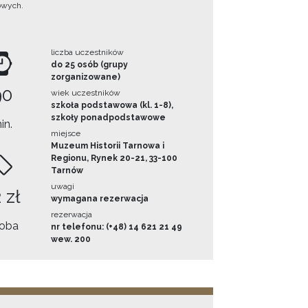
owych.
liczba uczestników
do 25 osób (grupy
zorganizowane)
90
wiek uczestników
szkoła podstawowa (kl. 1-8),
szkoły ponadpodstawowe
in.
miejsce
Muzeum Historii Tarnowa i
Regionu, Rynek 20-21, 33-100
Tarnów
uwagi
 zł
wymagana rezerwacja
rezerwacja
oba
nr telefonu: (+48) 14 621 21 49
wew. 200