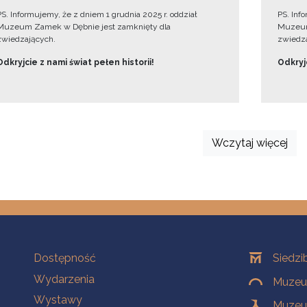
PS. Informujemy, że z dniem 1 grudnia 2025 r. oddział
PS. Inf
Muzeum Zamek w Dębnie jest zamknięty dla
Muzeum
zwiedzających.
zwiedza
Odkryjcie z nami świat pełen historii!
Odkryjc
Wczytaj więcej
Na skróty
Oddziały
Dostępność
Siedzi
Wydarzenia
Muzeum
Wystawy
Muzeum