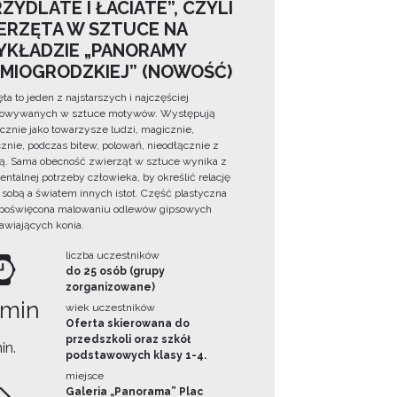
ZYDLATE I ŁACIATE”, CZYLI
ERZĘTA W SZTUCE NA
YKŁADZIE „PANORAMY
DMIOGRODZKIEJ” (NOWOŚĆ)
ta to jeden z najstarszych i najczęściej
towywanych w sztuce motywów. Występują
cznie jako towarzysze ludzi, magicznie,
znie, podczas bitew, polowań, nieodłącznie z
ą. Sama obecność zwierząt w sztuce wynika z
ntalnej potrzeby człowieka, by określić relację
sobą a światem innych istot. Część plastyczna
 poświęcona malowaniu odlewów gipsowych
awiających konia.
liczba uczestników
do 25 osób (grupy
zorganizowane)
 min
wiek uczestników
Oferta skierowana do
przedszkoli oraz szkół
in.
podstawowych klasy 1-4.
miejsce
Galeria „Panorama” Plac