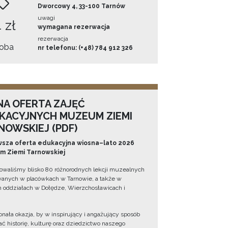
Dworcowy 4, 33-100 Tarnów
uwagi
 zł
wymagana rezerwacja
rezerwacja
oba
nr telefonu: (+48) 784 912 326
NA OFERTA ZAJĘĆ
KACYJNYCH MUZEUM ZIEMI
NOWSKIEJ (PDF)
sza oferta edukacyjna wiosna–lato 2026
 Ziemi Tarnowskiej
owaliśmy blisko 80 różnorodnych lekcji muzealnych
wanych w placówkach w Tarnowie, a także w
 oddziałach w Dołędze, Wierzchosławicach i
onała okazja, by w inspirujący i angażujący sposób
ć historię, kulturę oraz dziedzictwo naszego