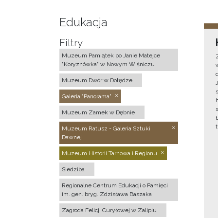
Edukacja
Filtry
Muzeum Pamiątek po Janie Matejce
"Koryznówka" w Nowym Wiśniczu
Muzeum Dwór w Dołędze
Galeria "Panorama"
Muzeum Zamek w Dębnie
Muzeum Ratusz - Galeria Sztuki
Dawnej
Muzeum Historii Tarnowa i Regionu
Siedziba
Regionalne Centrum Edukacji o Pamięci
im. gen. bryg. Zdzisława Baszaka
Zagroda Felicji Curyłowej w Zalipiu