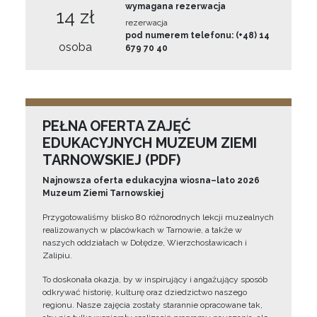
wymagana rezerwacja
14 zł
rezerwacja
pod numerem telefonu: (+48) 14
osoba
679 70 40
PEŁNA OFERTA ZAJĘĆ
EDUKACYJNYCH MUZEUM ZIEMI
TARNOWSKIEJ (PDF)
Najnowsza oferta edukacyjna wiosna–lato 2026
Muzeum Ziemi Tarnowskiej
Przygotowaliśmy blisko 80 różnorodnych lekcji muzealnych
realizowanych w placówkach w Tarnowie, a także w
naszych oddziałach w Dołędze, Wierzchosławicach i
Zalipiu.
To doskonała okazja, by w inspirujący i angażujący sposób
odkrywać historię, kulturę oraz dziedzictwo naszego
regionu. Nasze zajęcia zostały starannie opracowane tak,