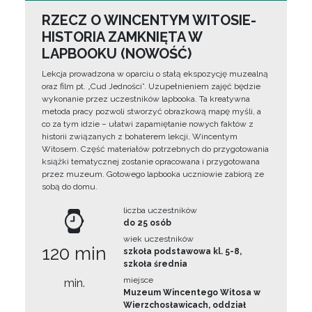
RZECZ O WINCENTYM WITOSIE-
HISTORIA ZAMKNIĘTA W
LAPBOOKU (NOWOŚĆ)
Lekcja prowadzona w oparciu o stałą ekspozycję muzealną
oraz film pt. „Cud Jedności”. Uzupełnieniem zajęć będzie
wykonanie przez uczestników lapbooka. Ta kreatywna
metoda pracy pozwoli stworzyć obrazkową mapę myśli, a
co za tym idzie – ułatwi zapamiętanie nowych faktów z
historii związanych z bohaterem lekcji, Wincentym
Witosem. Część materiałów potrzebnych do przygotowania
książki tematycznej zostanie opracowana i przygotowana
przez muzeum. Gotowego lapbooka uczniowie zabiorą ze
sobą do domu.
liczba uczestników
do 25 osób
wiek uczestników
120 min
szkoła podstawowa kl. 5-8,
szkoła średnia
miejsce
min.
Muzeum Wincentego Witosa w
Wierzchosławicach, oddział