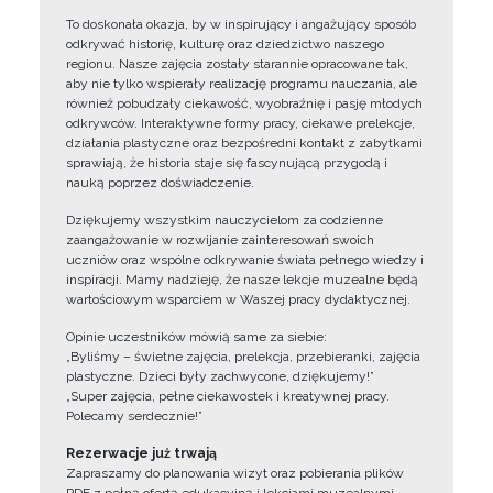
To doskonała okazja, by w inspirujący i angażujący sposób
odkrywać historię, kulturę oraz dziedzictwo naszego
regionu. Nasze zajęcia zostały starannie opracowane tak,
aby nie tylko wspierały realizację programu nauczania, ale
również pobudzały ciekawość, wyobraźnię i pasję młodych
odkrywców. Interaktywne formy pracy, ciekawe prelekcje,
działania plastyczne oraz bezpośredni kontakt z zabytkami
sprawiają, że historia staje się fascynującą przygodą i
nauką poprzez doświadczenie.
Dziękujemy wszystkim nauczycielom za codzienne
zaangażowanie w rozwijanie zainteresowań swoich
uczniów oraz wspólne odkrywanie świata pełnego wiedzy i
inspiracji. Mamy nadzieję, że nasze lekcje muzealne będą
wartościowym wsparciem w Waszej pracy dydaktycznej.
Opinie uczestników mówią same za siebie:
„Byliśmy – świetne zajęcia, prelekcja, przebieranki, zajęcia
plastyczne. Dzieci były zachwycone, dziękujemy!”
„Super zajęcia, pełne ciekawostek i kreatywnej pracy.
Polecamy serdecznie!”
Rezerwacje już trwają
Zapraszamy do planowania wizyt oraz pobierania plików