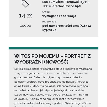
Muzeum Ziemi Tarnowskiej, 33-
122 Wierzchosławice 698
uwagi
14 zł
wymagana rezerwacja
rezerwacja
osoba
pod numerem telefonu: (+48) 14
679 70 40
WITOS PO MOJEMU – PORTRET Z
WYOBRAŹNI (NOWOŚĆ)
Lekcja prowadzona w oparciu o stałą ekspozycję muzealną
z wyszczególnieniem miejsc z portretami mieszkańców
gospodarstwa. Celem lekcji jest zapoznanie dzieci z
pojęciem „portret” czyli przedstawienie postaci. Portret to
obraz twarzy, który ma pokazać, jak dana osoba wygląda i
może też oddawać, jak się czuje lub jaki ma charakter.
Dzieci dowiedzą się co mówi portret o ukazanym na nim
człowieku. Kolejnym celem lekcji jest przygotowanie
portretu postaci historycznej - portretu Wincentego Witosa.