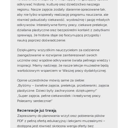
odkrywać historię, kulturę oraz dziedzictwo naszego
regionu. Nasze zajęcia zostały starannie opracowane tak,
aby nie tylko wspierały realizację programu nauczania, ale
również pobudzały ciekawość, wyobraźnię i pasję młodych
odkrywców. Interaktywne formy pracy, ciekawe prelekcje,
działania plastyczne oraz bezpośredni kontakt z zabytkami
sprawiają, że historia staje się fascynującą przygodą i
nauką poprzez doświadczenie.
Dziękujemy wszystkim nauczycielom za codzienne
zaangażowanie w rozwijanie zainteresowań swoich
uczniów oraz wspólne odkrywanie świata pełnego wiedzy i
inspiracji. Mamy nadzieję, że nasze lekcje muzealne będą
wartościowym wsparciem w Waszej pracy dydaktycznej.
Opinie uczestników mówią same za siebie:
„Byliśmy – świetne zajęcia, prelekcja, przebieranki, zajęcia
plastyczne. Dzieci były zachwycone, dziękujemy!”
„Super zajęcia, pełne ciekawostek i kreatywnej pracy.
Polecamy serdecznie!”
Rezerwacje już trwają
Zapraszamy do planowania wizyt oraz pobierania plików
PDF z pełną ofertą edukacyjną i lekcjami muzealnymi –
dostępna jest również skrócona wersja oferty bez