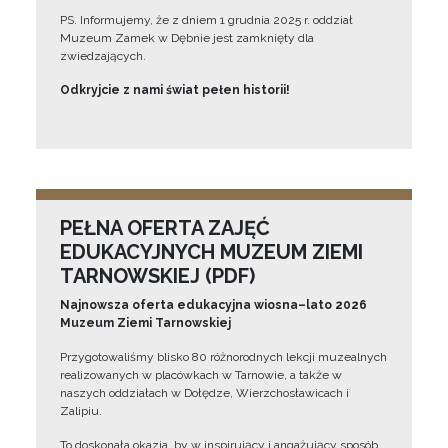
PS. Informujemy, że z dniem 1 grudnia 2025 r. oddział
Muzeum Zamek w Dębnie jest zamknięty dla
zwiedzających.
Odkryjcie z nami świat pełen historii!
PEŁNA OFERTA ZAJĘĆ
EDUKACYJNYCH MUZEUM ZIEMI
TARNOWSKIEJ (PDF)
Najnowsza oferta edukacyjna wiosna–lato 2026
Muzeum Ziemi Tarnowskiej
Przygotowaliśmy blisko 80 różnorodnych lekcji muzealnych
realizowanych w placówkach w Tarnowie, a także w
naszych oddziałach w Dołędze, Wierzchosławicach i
Zalipiu.
To doskonała okazja, by w inspirujący i angażujący sposób