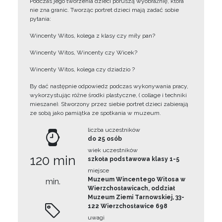
Podczas jego tworzenia dzieci poruszą wyobraźnię, która
nie zna granic. Tworząc portret dzieci mają zadać sobie
pytania:
Wincenty Witos, kolega z klasy czy miły pan?
Wincenty Witos, Wincenty czy Wicek?
Wincenty Witos, kolega czy dziadzio ?
By dać następnie odpowiedz podczas wykonywania pracy,
wykorzystując różne środki plastyczne, ( collage i techniki
mieszane). Stworzony przez siebie portret dzieci zabierają
ze sobą jako pamiątka ze spotkania w muzeum.
liczba uczestników
do 25 osób
wiek uczestników
120 min
szkoła podstawowa klasy 1-5
miejsce
Muzeum Wincentego Witosa w
min.
Wierzchosławicach, oddział
Muzeum Ziemi Tarnowskiej, 33-
122 Wierzchosławice 698
uwagi