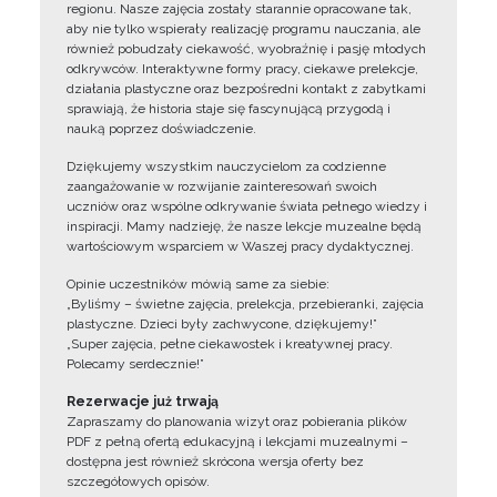
regionu. Nasze zajęcia zostały starannie opracowane tak,
aby nie tylko wspierały realizację programu nauczania, ale
również pobudzały ciekawość, wyobraźnię i pasję młodych
odkrywców. Interaktywne formy pracy, ciekawe prelekcje,
działania plastyczne oraz bezpośredni kontakt z zabytkami
sprawiają, że historia staje się fascynującą przygodą i
nauką poprzez doświadczenie.
Dziękujemy wszystkim nauczycielom za codzienne
zaangażowanie w rozwijanie zainteresowań swoich
uczniów oraz wspólne odkrywanie świata pełnego wiedzy i
inspiracji. Mamy nadzieję, że nasze lekcje muzealne będą
wartościowym wsparciem w Waszej pracy dydaktycznej.
Opinie uczestników mówią same za siebie:
„Byliśmy – świetne zajęcia, prelekcja, przebieranki, zajęcia
plastyczne. Dzieci były zachwycone, dziękujemy!”
„Super zajęcia, pełne ciekawostek i kreatywnej pracy.
Polecamy serdecznie!”
Rezerwacje już trwają
Zapraszamy do planowania wizyt oraz pobierania plików
PDF z pełną ofertą edukacyjną i lekcjami muzealnymi –
dostępna jest również skrócona wersja oferty bez
szczegółowych opisów.