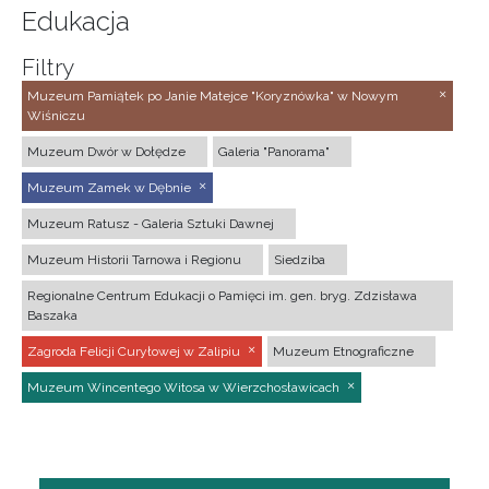
Edukacja
Filtry
Muzeum Pamiątek po Janie Matejce "Koryznówka" w Nowym
Wiśniczu
Muzeum Dwór w Dołędze
Galeria "Panorama"
Muzeum Zamek w Dębnie
Muzeum Ratusz - Galeria Sztuki Dawnej
Muzeum Historii Tarnowa i Regionu
Siedziba
Regionalne Centrum Edukacji o Pamięci im. gen. bryg. Zdzisława
Baszaka
Zagroda Felicji Curyłowej w Zalipiu
Muzeum Etnograficzne
Muzeum Wincentego Witosa w Wierzchosławicach