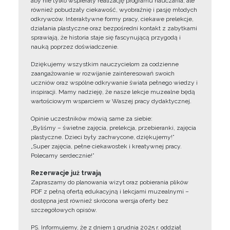
aby nie tylko wspierały realizację programu nauczania, ale
również pobudzały ciekawość, wyobraźnię i pasję młodych
odkrywców. Interaktywne formy pracy, ciekawe prelekcje,
działania plastyczne oraz bezpośredni kontakt z zabytkami
sprawiają, że historia staje się fascynującą przygodą i
nauką poprzez doświadczenie.
Dziękujemy wszystkim nauczycielom za codzienne
zaangażowanie w rozwijanie zainteresowań swoich
uczniów oraz wspólne odkrywanie świata pełnego wiedzy i
inspiracji. Mamy nadzieję, że nasze lekcje muzealne będą
wartościowym wsparciem w Waszej pracy dydaktycznej.
Opinie uczestników mówią same za siebie:
„Byliśmy – świetne zajęcia, prelekcja, przebieranki, zajęcia
plastyczne. Dzieci były zachwycone, dziękujemy!”
„Super zajęcia, pełne ciekawostek i kreatywnej pracy.
Polecamy serdecznie!”
Rezerwacje już trwają
Zapraszamy do planowania wizyt oraz pobierania plików
PDF z pełną ofertą edukacyjną i lekcjami muzealnymi –
dostępna jest również skrócona wersja oferty bez
szczegółowych opisów.
PS. Informujemy, że z dniem 1 grudnia 2025 r. oddział