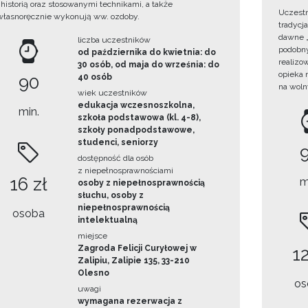
i historią oraz stosowanymi technikami, a także
Uczestn
własnoręcznie wykonują ww. ozdoby.
tradycj
dawne „
liczba uczestników
podobny
od października do kwietnia: do
realizo
30 osób, od maja do września: do
opieka 
90
40 osób
na woln
wiek uczestników
edukacja wczesnoszkolna,
min.
szkoła podstawowa (kl. 4-8),
szkoły ponadpodstawowe,
studenci, seniorzy
dostępność dla osób
z niepełnosprawnościami
16 zł
m
osoby z niepełnosprawnością
słuchu, osoby z
niepełnosprawnością
osoba
intelektualną
miejsce
Zagroda Felicji Curyłowej w
12
Zalipiu, Zalipie 135, 33-210
Olesno
os
uwagi
wymagana rezerwacja z