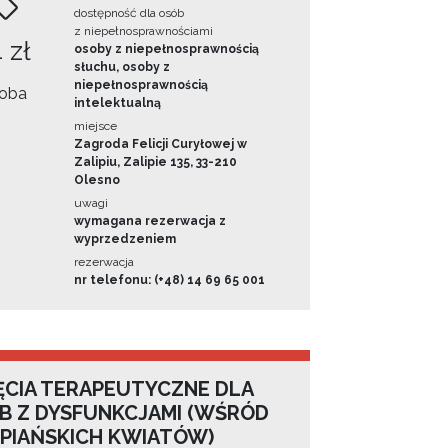
dostępność dla osób
z niepełnosprawnościami
 zł
osoby z niepełnosprawnością
słuchu, osoby z
niepełnosprawnością
oba
intelektualną
miejsce
Zagroda Felicji Curyłowej w
Zalipiu, Zalipie 135, 33-210
Olesno
uwagi
wymagana rezerwacja z
wyprzedzeniem
rezerwacja
nr telefonu: (+48) 14 69 65 001
ĘCIA TERAPEUTYCZNE DLA
B Z DYSFUNKCJAMI (WŚRÓD
IPIAŃSKICH KWIATÓW)