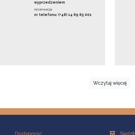
wyprzedzeniem
rezerwacja
nr telefonu: (+48) 14 69 65 001
Wczytaj więcej
Na skróty
Oddziały
Dostępność
Siedzi