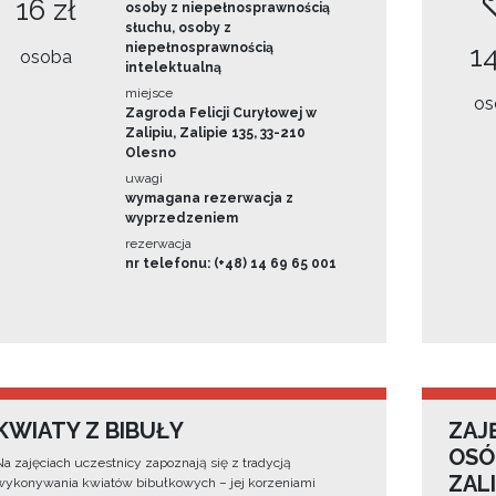
16 zł
osoby z niepełnosprawnością
słuchu, osoby z
niepełnosprawnością
14
osoba
intelektualną
miejsce
os
Zagroda Felicji Curyłowej w
Zalipiu, Zalipie 135, 33-210
Olesno
uwagi
wymagana rezerwacja z
wyprzedzeniem
rezerwacja
nr telefonu: (+48) 14 69 65 001
KWIATY Z BIBUŁY
ZAJ
OSÓ
Na zajęciach uczestnicy zapoznają się z tradycją
ZAL
wykonywania kwiatów bibułkowych – jej korzeniami