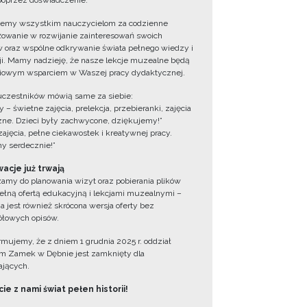
oprzez doświadczenie.
jemy wszystkim nauczycielom za codzienne
owanie w rozwijanie zainteresowań swoich
 oraz wspólne odkrywanie świata pełnego wiedzy i
cji. Mamy nadzieję, że nasze lekcje muzealne będą
iowym wsparciem w Waszej pracy dydaktycznej.
uczestników mówią same za siebie:
 – świetne zajęcia, prelekcja, przebieranki, zajęcia
zne. Dzieci były zachwycone, dziękujemy!”
zajęcia, pełne ciekawostek i kreatywnej pracy.
y serdecznie!”
acje już trwają
amy do planowania wizyt oraz pobierania plików
ełną ofertą edukacyjną i lekcjami muzealnymi –
a jest również skrócona wersja oferty bez
łowych opisów.
ormujemy, że z dniem 1 grudnia 2025 r. oddział
 Zamek w Dębnie jest zamknięty dla
jących.
ie z nami świat pełen historii!