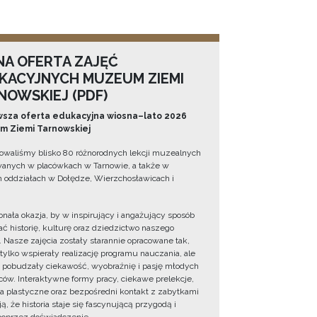
NA OFERTA ZAJĘĆ
KACYJNYCH MUZEUM ZIEMI
NOWSKIEJ (PDF)
sza oferta edukacyjna wiosna–lato 2026
 Ziemi Tarnowskiej
owaliśmy blisko 80 różnorodnych lekcji muzealnych
wanych w placówkach w Tarnowie, a także w
 oddziałach w Dołędze, Wierzchosławicach i
onała okazja, by w inspirujący i angażujący sposób
ć historię, kulturę oraz dziedzictwo naszego
. Nasze zajęcia zostały starannie opracowane tak,
 tylko wspierały realizację programu nauczania, ale
 pobudzały ciekawość, wyobraźnię i pasję młodych
ów. Interaktywne formy pracy, ciekawe prelekcje,
ia plastyczne oraz bezpośredni kontakt z zabytkami
ą, że historia staje się fascynującą przygodą i