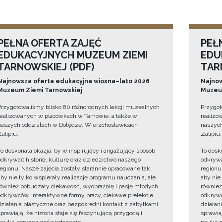
PEŁNA OFERTA ZAJĘĆ
PEŁ
EDUKACYJNYCH MUZEUM ZIEMI
EDU
TARNOWSKIEJ (PDF)
TAR
Najnowsza oferta edukacyjna wiosna–lato 2026
Najnow
Muzeum Ziemi Tarnowskiej
Muzeum
Przygotowaliśmy blisko 80 różnorodnych lekcji muzealnych
Przygot
realizowanych w placówkach w Tarnowie, a także w
realizo
naszych oddziałach w Dołędze, Wierzchosławicach i
naszych
Zalipiu.
Zalipiu.
To doskonała okazja, by w inspirujący i angażujący sposób
To dosk
odkrywać historię, kulturę oraz dziedzictwo naszego
odkrywa
regionu. Nasze zajęcia zostały starannie opracowane tak,
regionu
aby nie tylko wspierały realizację programu nauczania, ale
aby nie
również pobudzały ciekawość, wyobraźnię i pasję młodych
również
odkrywców. Interaktywne formy pracy, ciekawe prelekcje,
odkrywc
działania plastyczne oraz bezpośredni kontakt z zabytkami
działan
sprawiają, że historia staje się fascynującą przygodą i
sprawiaj