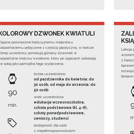
KOLOROWY DZWONEK KWIATULI
ZAL
KSIĄ
Zajęcia poświęcone tradycyjnemu malarstwu
zalipiańskiemu połączone z częścią plastyczną, w trakcie
Lekcja 
której uczestnicy pomalują gliniany dzwonek w
wzorami
zalipiańskie motywy kwiatowe, który po zajęciach zabierają
z trady
ze sobą jako pamiątkę tego wydarzenia.
barwami
rozwoju
liczba uczestników
farbami
od października do kwietnia: do
30 osób, od maja do września: do
90
50 osób
wiek uczestników
edukacja wczesnoszkolna,
min.
szkoła podstawowa (kl. 4-8),
szkoły ponadpodstawowe,
m
seniorzy, studenci
dostępność dla osób
z niepełnosprawnościami