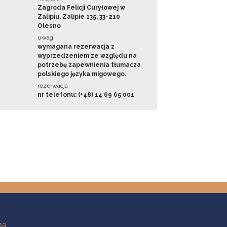
Zagroda Felicji Curyłowej w
Zalipiu, Zalipie 135, 33-210
Olesno
uwagi
wymagana rezerwacja z
wyprzedzeniem ze względu na
potrzebę zapewnienia tłumacza
polskiego języka migowego.
rezerwacja
nr telefonu: (+48) 14 69 65 001
ba