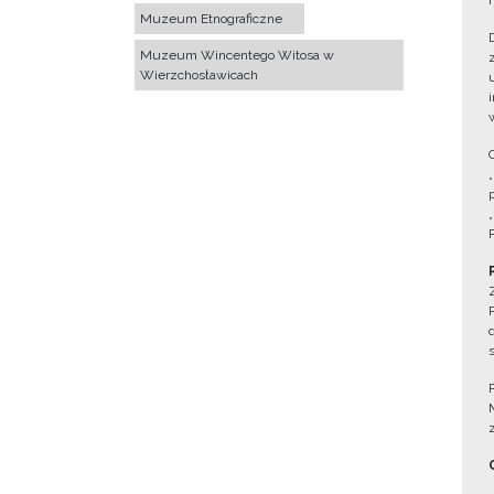
Muzeum Etnograficzne
Muzeum Wincentego Witosa w
Wierzchosławicach