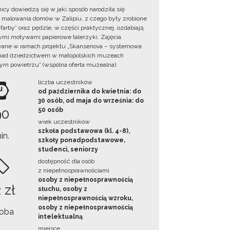
icy dowiedzą się w jaki sposób narodziła się
a malowania domów w Zalipiu, z czego były zrobione
farby” oraz pędzle, w części praktycznej, ozdabiają
mi motywami papierowe talerzyki. Zajęcia
wane w ramach projektu „Skansenova – systemowa
nad dziedzictwem w małopolskich muzeach
ym powietrzu” (wspólna oferta muzealna).
liczba uczestników
od października do kwietnia: do
30 osób, od maja do września: do
90
50 osób
wiek uczestników
szkoła podstawowa (kl. 4-8),
in.
szkoły ponadpodstawowe,
studenci, seniorzy
dostępność dla osób
z niepełnosprawnościami
osoby z niepełnosprawnością
 zł
słuchu, osoby z
niepełnosprawnością wzroku,
osoby z niepełnosprawnością
oba
intelektualną
miejsce