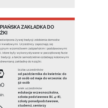
IPIAŃSKA ZAKŁADKA DO
ŻKI
poświęcona żywej tradycji zdobienia domostw
 kwiatowymi. Uczestnicy zapoznają się
cyjnym wzornictwem zalipiańskim i podstawowymi
, które były wykorzystywane w początkowej fazie
 tradycji, a także samodzielnie ozdabiają kolorowymi
 drewnianą zakładkę do książki.
liczba uczestników
od października do kwietnia: do
30 osób od maja do września: do
90
50 osób
wiek uczestników
edukacja wczesnoszkolna,
in.
szkoła podstawowa (kl. 4-8),
szkoły ponadpodstawowe,
studenci, seniorzy