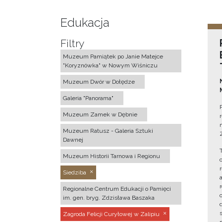
Edukacja
Filtry
Muzeum Pamiątek po Janie Matejce
"Koryznówka" w Nowym Wiśniczu
Muzeum Dwór w Dołędze
Galeria "Panorama"
Muzeum Zamek w Dębnie
Muzeum Ratusz - Galeria Sztuki
Dawnej
Muzeum Historii Tarnowa i Regionu
Siedziba
Regionalne Centrum Edukacji o Pamięci
im. gen. bryg. Zdzisława Baszaka
Zagroda Felicji Curyłowej w Zalipiu