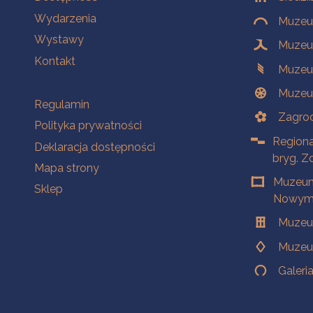
Wydarzenia
Muzeum
Wystawy
Muzeum
Kontakt
Muzeu
Muzeu
Na skróty
Regulamin
Zagrod
Polityka prywatności
Regiona
Deklaracja dostępności
bryg. Z
Mapa strony
Muzeum
Sklep
Nowym 
Muzeu
Muzeu
Galeri