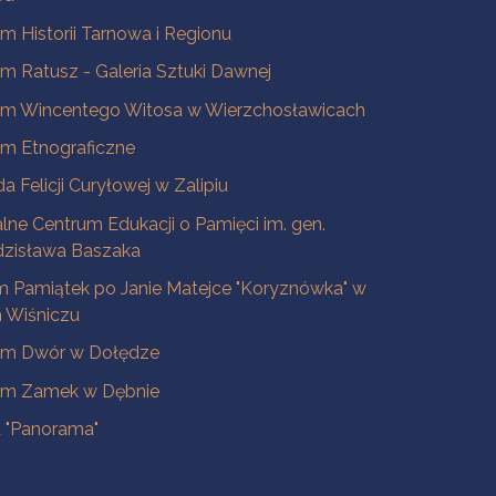
 Historii Tarnowa i Regionu
 Ratusz - Galeria Sztuki Dawnej
m Wincentego Witosa w Wierzchosławicach
m Etnograficzne
a Felicji Curyłowej w Zalipiu
lne Centrum Edukacji o Pamięci im. gen.
dzisława Baszaka
 Pamiątek po Janie Matejce "Koryznówka" w
Wiśniczu
m Dwór w Dołędze
m Zamek w Dębnie
a "Panorama"