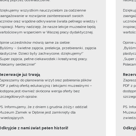
nauką poprzez doświadczenie.
nauką p
Dziękujemy wszystkim nauczycielom za codzienne
Dzięku
zaangażowanie w rozwijanie zainteresowań swoich
zaangaż
uczniów oraz wspólne odkrywanie świata pełnego wiedzy i
uczniów
inspiracji. Mamy nadzieję, że nasze lekcje muzealne będą
inspira
wartościowym wsparciem w Waszej pracy dydaktycznej.
wartośc
Opinie uczestników mówią same za siebie:
Opinie 
„Byliśmy – świetne zajęcia, prelekcja, przebieranki, zajęcia
„Byliśmy
plastyczne. Dzieci były zachwycone, dziękujemy!”
plastyc
„Super zajęcia, pełne ciekawostek i kreatywnej pracy.
„Super 
Polecamy serdecznie!”
Polecam
Rezerwacje już trwają
Rezerw
Zapraszamy do planowania wizyt oraz pobierania plików
Zaprasz
PDF z pełną ofertą edukacyjną i lekcjami muzealnymi –
PDF z p
dostępna jest również skrócona wersja oferty bez
dostępn
szczegółowych opisów.
szczegó
PS. Informujemy, że z dniem 1 grudnia 2025 r. oddział
PS. Inf
Muzeum Zamek w Dębnie jest zamknięty dla
Muzeum
zwiedzających.
zwiedza
Odkryjcie z nami świat pełen historii!
Odkryjc