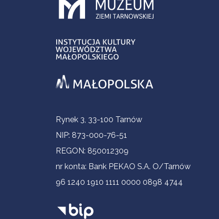
Informacje kontaktowe
Rynek 3, 33-100 Tarnów
NIP: 873-000-76-51
REGON: 850012309
nr konta: Bank PEKAO S.A. O/Tarnów
96 1240 1910 1111 0000 0898 4744