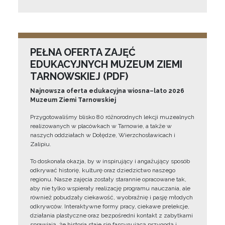
PEŁNA OFERTA ZAJĘĆ
EDUKACYJNYCH MUZEUM ZIEMI
TARNOWSKIEJ (PDF)
Najnowsza oferta edukacyjna wiosna–lato 2026
Muzeum Ziemi Tarnowskiej
Przygotowaliśmy blisko 80 różnorodnych lekcji muzealnych
realizowanych w placówkach w Tarnowie, a także w
naszych oddziałach w Dołędze, Wierzchosławicach i
Zalipiu.
To doskonała okazja, by w inspirujący i angażujący sposób
odkrywać historię, kulturę oraz dziedzictwo naszego
regionu. Nasze zajęcia zostały starannie opracowane tak,
aby nie tylko wspierały realizację programu nauczania, ale
również pobudzały ciekawość, wyobraźnię i pasję młodych
odkrywców. Interaktywne formy pracy, ciekawe prelekcje,
działania plastyczne oraz bezpośredni kontakt z zabytkami
sprawiają, że historia staje się fascynującą przygodą i