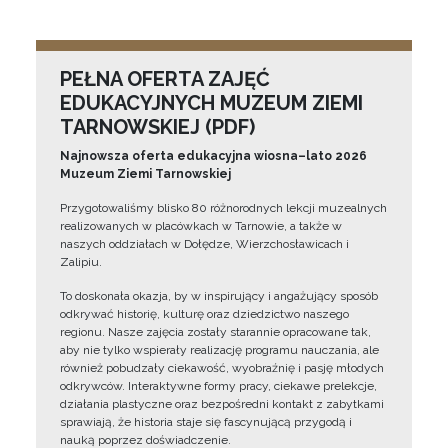
PEŁNA OFERTA ZAJĘĆ
EDUKACYJNYCH MUZEUM ZIEMI
TARNOWSKIEJ (PDF)
Najnowsza oferta edukacyjna wiosna–lato 2026
Muzeum Ziemi Tarnowskiej
Przygotowaliśmy blisko 80 różnorodnych lekcji muzealnych
realizowanych w placówkach w Tarnowie, a także w
naszych oddziałach w Dołędze, Wierzchosławicach i
Zalipiu.
To doskonała okazja, by w inspirujący i angażujący sposób
odkrywać historię, kulturę oraz dziedzictwo naszego
regionu. Nasze zajęcia zostały starannie opracowane tak,
aby nie tylko wspierały realizację programu nauczania, ale
również pobudzały ciekawość, wyobraźnię i pasję młodych
odkrywców. Interaktywne formy pracy, ciekawe prelekcje,
działania plastyczne oraz bezpośredni kontakt z zabytkami
sprawiają, że historia staje się fascynującą przygodą i
nauką poprzez doświadczenie.