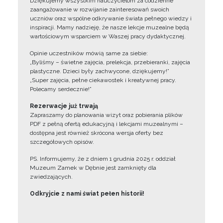
Dziękujemy wszystkim nauczycielom za codzienne
zaangażowanie w rozwijanie zainteresowań swoich
uczniów oraz wspólne odkrywanie świata pełnego wiedzy i
inspiracji. Mamy nadzieję, że nasze lekcje muzealne będą
wartościowym wsparciem w Waszej pracy dydaktycznej.
Opinie uczestników mówią same za siebie:
„Byliśmy – świetne zajęcia, prelekcja, przebieranki, zajęcia
plastyczne. Dzieci były zachwycone, dziękujemy!”
„Super zajęcia, pełne ciekawostek i kreatywnej pracy.
Polecamy serdecznie!”
Rezerwacje już trwają
Zapraszamy do planowania wizyt oraz pobierania plików
PDF z pełną ofertą edukacyjną i lekcjami muzealnymi –
dostępna jest również skrócona wersja oferty bez
szczegółowych opisów.
PS. Informujemy, że z dniem 1 grudnia 2025 r. oddział
Muzeum Zamek w Dębnie jest zamknięty dla
zwiedzających.
Odkryjcie z nami świat pełen historii!