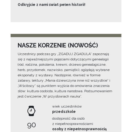
Odkryjcie z nami świat pełen historii!
NASZE KORZENIE (NOWOŚĆ)
Uczestnicy podczas gry „ZGADUJ ZGADULA” zapoznają
się z najważniejszymi pojęciami dotyczącymi genealogii
(ród, rodzina, pokolenia, krewni, drzewo genealogiczne,
herb, przydomek, nazwisko, pamiątki), oglądają wybrane
eksponaty z wystawy. Następnie, również w formie
zabawy, lektury „Mania dziewczyna inne niż wszystkie” i
„Wścibscy” są punktem wyjścia do omówienia znaczenia
słów: kultura osobista, kultura narodowa. Podsumowaniem
jest ćwiczenie „W przysłowiach nauka”.
wiek uczestników
przedszkole
dostępność dla osób
90
z niepełnosprawnościami
osoby z niepełnosprawnością