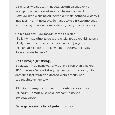
Dziękujemy wszystkim nauczycielom za codzienne
zaangażowanie w rozwijanie zainteresowań swoich
uczniów oraz wspólne odkrywanie świata pełnego wiedzy i
inspiracji. Mamy nadzieję, że nasze lekcje muzealne będą
wartościowym wsparciem w Waszej pracy dydaktycznej.
Opinie uczestników mówią same za siebie:
„Byliśmy – świetne zajęcia, prelekcja, przebieranki, zajęcia
plastyczne. Dzieci były zachwycone, dziękujemy!”
„Super zajęcia, pełne ciekawostek i kreatywnej pracy.
Polecamy serdecznie!”
Rezerwacje już trwają
Zapraszamy do planowania wizyt oraz pobierania plików
PDF z pełną ofertą edukacyjną i lekcjami muzealnymi –
dostępna jest również skrócona wersja oferty bez
szczegółowych opisów.
PS. Informujemy, że z dniem 1 grudnia 2025 r. oddział
Muzeum Zamek w Dębnie jest zamknięty dla
zwiedzających.
Odkryjcie z nami świat pełen historii!