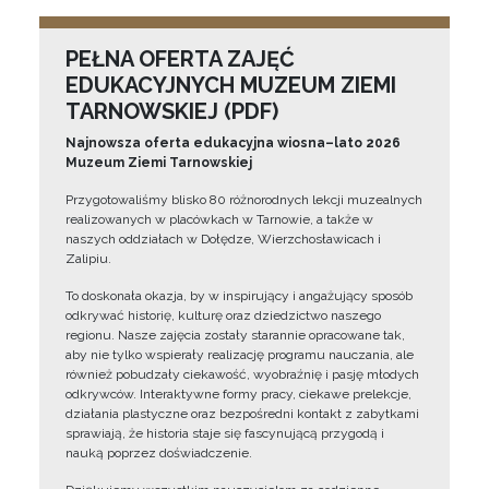
PEŁNA OFERTA ZAJĘĆ
EDUKACYJNYCH MUZEUM ZIEMI
TARNOWSKIEJ (PDF)
Najnowsza oferta edukacyjna wiosna–lato 2026
Muzeum Ziemi Tarnowskiej
Przygotowaliśmy blisko 80 różnorodnych lekcji muzealnych
realizowanych w placówkach w Tarnowie, a także w
naszych oddziałach w Dołędze, Wierzchosławicach i
Zalipiu.
To doskonała okazja, by w inspirujący i angażujący sposób
odkrywać historię, kulturę oraz dziedzictwo naszego
regionu. Nasze zajęcia zostały starannie opracowane tak,
aby nie tylko wspierały realizację programu nauczania, ale
również pobudzały ciekawość, wyobraźnię i pasję młodych
odkrywców. Interaktywne formy pracy, ciekawe prelekcje,
działania plastyczne oraz bezpośredni kontakt z zabytkami
sprawiają, że historia staje się fascynującą przygodą i
nauką poprzez doświadczenie.