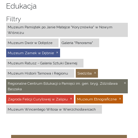
Edukacja
Filtry
Muzeum Pamiątek po Janie Matejce "Koryznówka" w Nowym
Wiśniczu
Muzeum Dwór w Dołędze
Galeria "Panorama"
Muzeum Zamek w Dębnie
Muzeum Ratusz - Galeria Sztuki Dawnej
Muzeum Historii Tarnowa i Regionu
Siedziba
Regionalne Centrum Edukacji o Pamięci im. gen. bryg. Zdzisława
Baszaka
Zagroda Felicji Curyłowej w Zalipiu
Muzeum Etnograficzne
Muzeum Wincentego Witosa w Wierzchosławicach