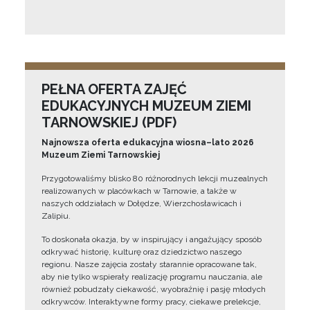
PEŁNA OFERTA ZAJĘĆ
EDUKACYJNYCH MUZEUM ZIEMI
TARNOWSKIEJ (PDF)
Najnowsza oferta edukacyjna wiosna–lato 2026
Muzeum Ziemi Tarnowskiej
Przygotowaliśmy blisko 80 różnorodnych lekcji muzealnych
realizowanych w placówkach w Tarnowie, a także w
naszych oddziałach w Dołędze, Wierzchosławicach i
Zalipiu.
To doskonała okazja, by w inspirujący i angażujący sposób
odkrywać historię, kulturę oraz dziedzictwo naszego
regionu. Nasze zajęcia zostały starannie opracowane tak,
aby nie tylko wspierały realizację programu nauczania, ale
również pobudzały ciekawość, wyobraźnię i pasję młodych
odkrywców. Interaktywne formy pracy, ciekawe prelekcje,