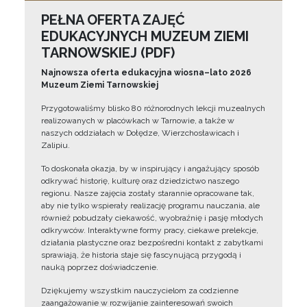
PEŁNA OFERTA ZAJĘĆ
EDUKACYJNYCH MUZEUM ZIEMI
TARNOWSKIEJ (PDF)
Najnowsza oferta edukacyjna wiosna–lato 2026
Muzeum Ziemi Tarnowskiej
Przygotowaliśmy blisko 80 różnorodnych lekcji muzealnych
realizowanych w placówkach w Tarnowie, a także w
naszych oddziałach w Dołędze, Wierzchosławicach i
Zalipiu.
To doskonała okazja, by w inspirujący i angażujący sposób
odkrywać historię, kulturę oraz dziedzictwo naszego
regionu. Nasze zajęcia zostały starannie opracowane tak,
aby nie tylko wspierały realizację programu nauczania, ale
również pobudzały ciekawość, wyobraźnię i pasję młodych
odkrywców. Interaktywne formy pracy, ciekawe prelekcje,
działania plastyczne oraz bezpośredni kontakt z zabytkami
sprawiają, że historia staje się fascynującą przygodą i
nauką poprzez doświadczenie.
Dziękujemy wszystkim nauczycielom za codzienne
zaangażowanie w rozwijanie zainteresowań swoich