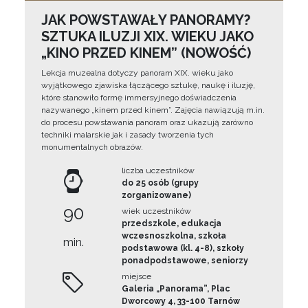
JAK POWSTAWAŁY PANORAMY?
SZTUKA ILUZJI XIX. WIEKU JAKO
„KINO PRZED KINEM” (NOWOŚĆ)
Lekcja muzealna dotyczy panoram XIX. wieku jako
wyjątkowego zjawiska łączącego sztukę, naukę i iluzję,
które stanowiło formę immersyjnego doświadczenia
nazywanego „kinem przed kinem”. Zajęcia nawiązują m.in.
do procesu powstawania panoram oraz ukazują zarówno
techniki malarskie jak i zasady tworzenia tych
monumentalnych obrazów.
liczba uczestników
do 25 osób (grupy
zorganizowane)
90
wiek uczestników
przedszkole, edukacja
wczesnoszkolna, szkoła
min.
podstawowa (kl. 4-8), szkoły
ponadpodstawowe, seniorzy
miejsce
Galeria „Panorama”, Plac
Dworcowy 4, 33-100 Tarnów