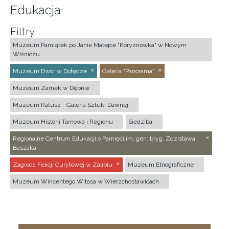
Edukacja
Filtry
Muzeum Pamiątek po Janie Matejce "Koryznówka" w Nowym
Wiśniczu
Muzeum Dwór w Dołędze
Galeria "Panorama"
Muzeum Zamek w Dębnie
Muzeum Ratusz - Galeria Sztuki Dawnej
Muzeum Historii Tarnowa i Regionu
Siedziba
Regionalne Centrum Edukacji o Pamięci im. gen. bryg. Zdzisława
Baszaka
Zagroda Felicji Curyłowej w Zalipiu
Muzeum Etnograficzne
Muzeum Wincentego Witosa w Wierzchosławicach