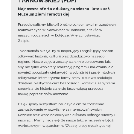
TARNOWSKIEJ (PDF)
Najnowsza oferta edukacyjna wiosna–lato 2026
Muzeum Ziemi Tarnowskiej
Przygotowaliśmy blisko 80 różnorodnych lekcji muzealnych
realizowanych w placówkach w Tarnowie, a także w
naszych oddziałach w Dołędze, Wierzchosławicach i
Zalipiu.
To doskonała okazja, by w inspirujący i angażujący sposób
odkrywać historię, kulturę oraz dziedzictwo naszego
regionu. Nasze zajęcia zostały starannie opracowane tak,
aby nie tylko wspierały realizację programu nauczania, ale
również pobudzały ciekawość, wyobraźnię i pasję młodych
odkrywców. Interaktywne formy pracy, ciekawe prelekcje,
działania plastyczne oraz bezpośredni kontakt z zabytkami
sprawiają, że historia staje się fascynującą przygodą i
nauką poprzez doświadczenie.
Dziękujemy wszystkim nauczycielom za codzienne
zaangażowanie w rozwijanie zainteresowań swoich
uczniów oraz wspólne odkrywanie świata pełnego wiedzy i
inspiracji. Mamy nadzieję, że nasze lekcje muzealne będą
wartościowym wsparciem w Waszej pracy dydaktycznej.