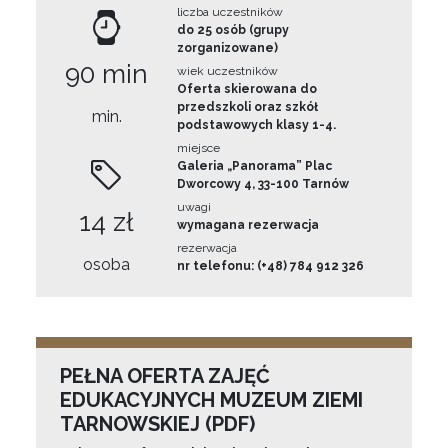
liczba uczestników
do 25 osób (grupy
zorganizowane)
90 min
wiek uczestników
Oferta skierowana do
przedszkoli oraz szkół
min.
podstawowych klasy 1-4.
miejsce
Galeria „Panorama” Plac
Dworcowy 4, 33-100 Tarnów
uwagi
14 zł
wymagana rezerwacja
rezerwacja
osoba
nr telefonu: (+48) 784 912 326
PEŁNA OFERTA ZAJĘĆ
EDUKACYJNYCH MUZEUM ZIEMI
TARNOWSKIEJ (PDF)