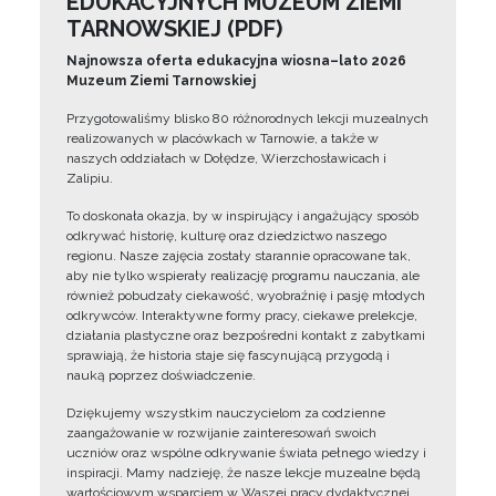
EDUKACYJNYCH MUZEUM ZIEMI
TARNOWSKIEJ (PDF)
Najnowsza oferta edukacyjna wiosna–lato 2026
Muzeum Ziemi Tarnowskiej
Przygotowaliśmy blisko 80 różnorodnych lekcji muzealnych
realizowanych w placówkach w Tarnowie, a także w
naszych oddziałach w Dołędze, Wierzchosławicach i
Zalipiu.
To doskonała okazja, by w inspirujący i angażujący sposób
odkrywać historię, kulturę oraz dziedzictwo naszego
regionu. Nasze zajęcia zostały starannie opracowane tak,
aby nie tylko wspierały realizację programu nauczania, ale
również pobudzały ciekawość, wyobraźnię i pasję młodych
odkrywców. Interaktywne formy pracy, ciekawe prelekcje,
działania plastyczne oraz bezpośredni kontakt z zabytkami
sprawiają, że historia staje się fascynującą przygodą i
nauką poprzez doświadczenie.
Dziękujemy wszystkim nauczycielom za codzienne
zaangażowanie w rozwijanie zainteresowań swoich
uczniów oraz wspólne odkrywanie świata pełnego wiedzy i
inspiracji. Mamy nadzieję, że nasze lekcje muzealne będą
wartościowym wsparciem w Waszej pracy dydaktycznej.