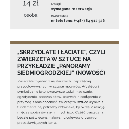
14 zł
uwagi
wymagana rezerwacja
osoba
rezerwacja
nr telefonu: (+48) 784 912 326
„SKRZYDLATE I ŁACIATE”, CZYLI
ZWIERZĘTA W SZTUCE NA
PRZYKŁADZIE „PANORAMY
SIEDMIOGRODZKIEJ” (NOWOŚĆ)
Zwierzęta to jeden z najstarszych i najczęściej
przygotowywanych w sztuce motywów. Występują
symbolicznie jako towarzysze ludzi, magicznie,
egzotycznie, podczas bitew, polowań, nieodłącznie z
przyrodą. Sama obecność zwierząt w sztuce wynika z
fundamentalnej potrzeby człowieka, by określić relację
między sobą a światem innych istot. Część plastyczna
będzie poświęcona malowaniu odlewów gipsowych
przedstawiających konia.