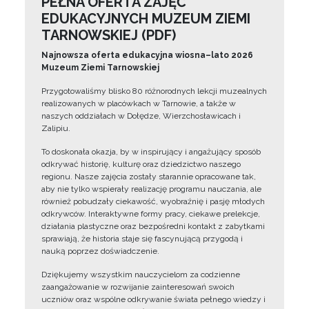
PEŁNA OFERTA ZAJĘĆ
EDUKACYJNYCH MUZEUM ZIEMI
TARNOWSKIEJ (PDF)
Najnowsza oferta edukacyjna wiosna–lato 2026
Muzeum Ziemi Tarnowskiej
Przygotowaliśmy blisko 80 różnorodnych lekcji muzealnych
realizowanych w placówkach w Tarnowie, a także w
naszych oddziałach w Dołędze, Wierzchosławicach i
Zalipiu.
To doskonała okazja, by w inspirujący i angażujący sposób
odkrywać historię, kulturę oraz dziedzictwo naszego
regionu. Nasze zajęcia zostały starannie opracowane tak,
aby nie tylko wspierały realizację programu nauczania, ale
również pobudzały ciekawość, wyobraźnię i pasję młodych
odkrywców. Interaktywne formy pracy, ciekawe prelekcje,
działania plastyczne oraz bezpośredni kontakt z zabytkami
sprawiają, że historia staje się fascynującą przygodą i
nauką poprzez doświadczenie.
Dziękujemy wszystkim nauczycielom za codzienne
zaangażowanie w rozwijanie zainteresowań swoich
uczniów oraz wspólne odkrywanie świata pełnego wiedzy i