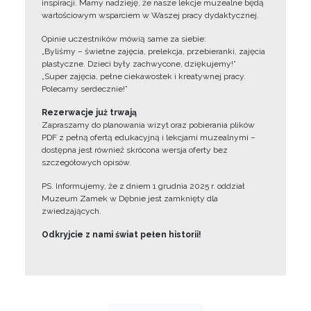
inspiracji. Mamy nadzieję, że nasze lekcje muzealne będą
wartościowym wsparciem w Waszej pracy dydaktycznej.
Opinie uczestników mówią same za siebie:
„Byliśmy – świetne zajęcia, prelekcja, przebieranki, zajęcia
plastyczne. Dzieci były zachwycone, dziękujemy!”
„Super zajęcia, pełne ciekawostek i kreatywnej pracy.
Polecamy serdecznie!”
Rezerwacje już trwają
Zapraszamy do planowania wizyt oraz pobierania plików
PDF z pełną ofertą edukacyjną i lekcjami muzealnymi –
dostępna jest również skrócona wersja oferty bez
szczegółowych opisów.
PS. Informujemy, że z dniem 1 grudnia 2025 r. oddział
Muzeum Zamek w Dębnie jest zamknięty dla
zwiedzających.
Odkryjcie z nami świat pełen historii!