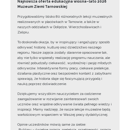
Najnowsza oferta edukacyjna wiosna–lato 2026
Muzeum Ziemi Tarnowskiej
Przygotowaliśmy blisko 80 różnorodnych lekcji muzealnych
realizowanych w placówkach w Tarnowie, a także w
naszych oddziałach w Dołędze, Wierzchosławicach i
Zalipiu.
To doskonała okazja, by w inspirujący i angażujący sposób
odkrywać historię, kulturę oraz dziedzictwo naszego
regionu. Nasze zajęcia zostały starannie opracowane tak,
aby nie tylko wspierały realizację programu nauczania, ale
również pobudzały ciekawość, wyobraźnię i pasję młodych
odkrywców. Interaktywne formy pracy, ciekawe prelekcje,
działania plastyczne oraz bezpośredni kontakt z zabytkami
sprawiają, że historia staje się fascynującą przygodą i
nauką poprzez doświadczenie.
Dziękujemy wszystkim nauczycielom za codzienne
zaangażowanie w rozwijanie zainteresowań swoich
uczniów oraz wspólne odkrywanie świata pełnego wiedzy i
inspiracji. Mamy nadzieję, że nasze lekcje muzealne będą
wartościowym wsparciem w Waszej pracy dydaktycznej.
Opinie uczestników mówią same za siebie:
„Byliśmy – świetne zajęcia, prelekcja, przebieranki, zajęcia