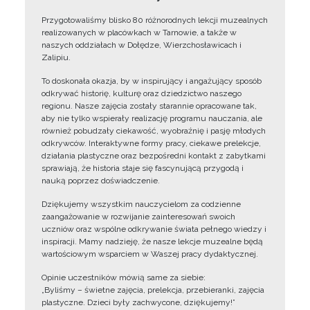
Przygotowaliśmy blisko 80 różnorodnych lekcji muzealnych
realizowanych w placówkach w Tarnowie, a także w
naszych oddziałach w Dołędze, Wierzchosławicach i
Zalipiu.
To doskonała okazja, by w inspirujący i angażujący sposób
odkrywać historię, kulturę oraz dziedzictwo naszego
regionu. Nasze zajęcia zostały starannie opracowane tak,
aby nie tylko wspierały realizację programu nauczania, ale
również pobudzały ciekawość, wyobraźnię i pasję młodych
odkrywców. Interaktywne formy pracy, ciekawe prelekcje,
działania plastyczne oraz bezpośredni kontakt z zabytkami
sprawiają, że historia staje się fascynującą przygodą i
nauką poprzez doświadczenie.
Dziękujemy wszystkim nauczycielom za codzienne
zaangażowanie w rozwijanie zainteresowań swoich
uczniów oraz wspólne odkrywanie świata pełnego wiedzy i
inspiracji. Mamy nadzieję, że nasze lekcje muzealne będą
wartościowym wsparciem w Waszej pracy dydaktycznej.
Opinie uczestników mówią same za siebie:
„Byliśmy – świetne zajęcia, prelekcja, przebieranki, zajęcia
plastyczne. Dzieci były zachwycone, dziękujemy!”