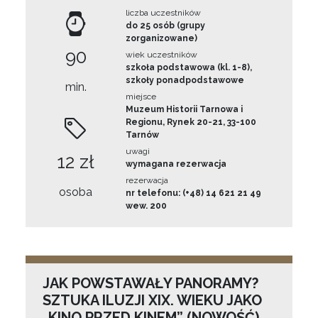
liczba uczestników
do 25 osób (grupy
zorganizowane)
90
wiek uczestników
szkoła podstawowa (kl. 1-8),
szkoły ponadpodstawowe
min.
miejsce
Muzeum Historii Tarnowa i
Regionu, Rynek 20-21, 33-100
Tarnów
uwagi
12 zł
wymagana rezerwacja
rezerwacja
osoba
nr telefonu: (+48) 14 621 21 49
wew. 200
JAK POWSTAWAŁY PANORAMY?
SZTUKA ILUZJI XIX. WIEKU JAKO
„KINO PRZED KINEM” (NOWOŚĆ)