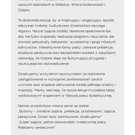
naszych oddziałach w Dołędze, Wierzchosławicach i
Zalipiu.
To doskonała okazja, by w inspirujący i angażujący sposób
odkrywać historię, kulturę oraz dziedzictwo naszego
regionu. Nasze zajęcia zostały starannie opracowane tak,
aby nie tylko wspierały realizację programu nauczania, ale
również pobudzały ciekawość, wyobraźnię i pasję młodych
odkrywców. Interaktywne formy pracy, ciekawe prelekcje,
działania plastyczne oraz bezpośredni kontakt z zabytkami
sprawiają, że historia staje się fascynującą przygodą i
nauką poprzez doświadczenie.
Dziękujemy wszystkim nauczycielom za codzienne
zaangażowanie w rozwijanie zainteresowań swoich
uczniów oraz wspólne odkrywanie świata pełnego wiedzy i
inspiracji. Mamy nadzieję, że nasze lekcje muzealne będą
wartościowym wsparciem w Waszej pracy dydaktycznej.
Opinie uczestników mówią same za siebie:
„Byliśmy – świetne zajęcia, prelekcja, przebieranki, zajęcia
plastyczne. Dzieci były zachwycone, dziękujemy!”
„Super zajęcia, pełne ciekawostek i kreatywnej pracy.
Polecamy serdecznie!”