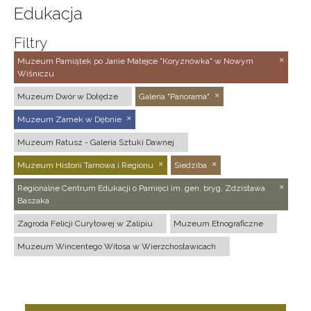
Edukacja
Filtry
Muzeum Pamiątek po Janie Matejce "Koryznówka" w Nowym
Wiśniczu
Muzeum Dwór w Dołędze
Galeria "Panorama"
Muzeum Zamek w Dębnie
Muzeum Ratusz - Galeria Sztuki Dawnej
Muzeum Historii Tarnowa i Regionu
Siedziba
Regionalne Centrum Edukacji o Pamięci im. gen. bryg. Zdzisława
Baszaka
Zagroda Felicji Curyłowej w Zalipiu
Muzeum Etnograficzne
Muzeum Wincentego Witosa w Wierzchosławicach