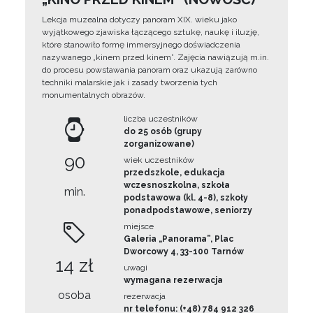
Lekcja muzealna dotyczy panoram XIX. wieku jako
wyjątkowego zjawiska łączącego sztukę, naukę i iluzję,
które stanowiło formę immersyjnego doświadczenia
nazywanego „kinem przed kinem”. Zajęcia nawiązują m.in.
do procesu powstawania panoram oraz ukazują zarówno
techniki malarskie jak i zasady tworzenia tych
monumentalnych obrazów.
liczba uczestników
do 25 osób (grupy
zorganizowane)
90
wiek uczestników
przedszkole, edukacja
wczesnoszkolna, szkoła
min.
podstawowa (kl. 4-8), szkoły
ponadpodstawowe, seniorzy
miejsce
Galeria „Panorama”, Plac
Dworcowy 4, 33-100 Tarnów
14 zł
uwagi
wymagana rezerwacja
osoba
rezerwacja
nr telefonu: (+48) 784 912 326