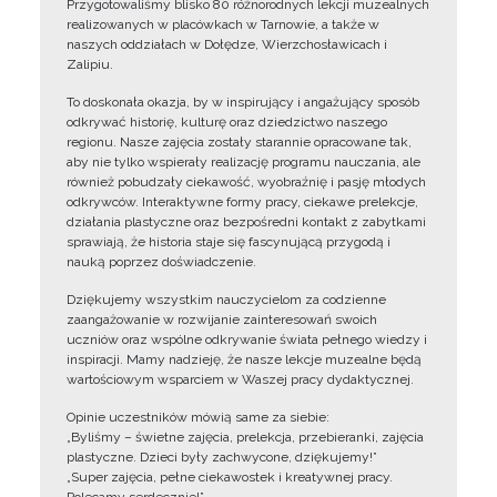
Przygotowaliśmy blisko 80 różnorodnych lekcji muzealnych
realizowanych w placówkach w Tarnowie, a także w
naszych oddziałach w Dołędze, Wierzchosławicach i
Zalipiu.
To doskonała okazja, by w inspirujący i angażujący sposób
odkrywać historię, kulturę oraz dziedzictwo naszego
regionu. Nasze zajęcia zostały starannie opracowane tak,
aby nie tylko wspierały realizację programu nauczania, ale
również pobudzały ciekawość, wyobraźnię i pasję młodych
odkrywców. Interaktywne formy pracy, ciekawe prelekcje,
działania plastyczne oraz bezpośredni kontakt z zabytkami
sprawiają, że historia staje się fascynującą przygodą i
nauką poprzez doświadczenie.
Dziękujemy wszystkim nauczycielom za codzienne
zaangażowanie w rozwijanie zainteresowań swoich
uczniów oraz wspólne odkrywanie świata pełnego wiedzy i
inspiracji. Mamy nadzieję, że nasze lekcje muzealne będą
wartościowym wsparciem w Waszej pracy dydaktycznej.
Opinie uczestników mówią same za siebie:
„Byliśmy – świetne zajęcia, prelekcja, przebieranki, zajęcia
plastyczne. Dzieci były zachwycone, dziękujemy!”
„Super zajęcia, pełne ciekawostek i kreatywnej pracy.