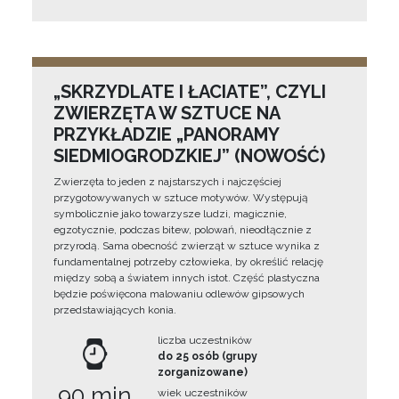
„SKRZYDLATE I ŁACIATE”, CZYLI
ZWIERZĘTA W SZTUCE NA
PRZYKŁADZIE „PANORAMY
SIEDMIOGRODZKIEJ” (NOWOŚĆ)
Zwierzęta to jeden z najstarszych i najczęściej
przygotowywanych w sztuce motywów. Występują
symbolicznie jako towarzysze ludzi, magicznie,
egzotycznie, podczas bitew, polowań, nieodłącznie z
przyrodą. Sama obecność zwierząt w sztuce wynika z
fundamentalnej potrzeby człowieka, by określić relację
między sobą a światem innych istot. Część plastyczna
będzie poświęcona malowaniu odlewów gipsowych
przedstawiających konia.
liczba uczestników
do 25 osób (grupy
zorganizowane)
90 min
wiek uczestników