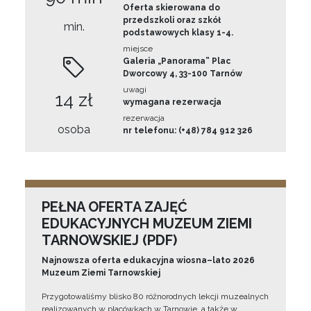
Oferta skierowana do
przedszkoli oraz szkół
min.
podstawowych klasy 1-4.
miejsce
Galeria „Panorama” Plac
Dworcowy 4, 33-100 Tarnów
uwagi
14 zł
wymagana rezerwacja
rezerwacja
osoba
nr telefonu: (+48) 784 912 326
PEŁNA OFERTA ZAJĘĆ
EDUKACYJNYCH MUZEUM ZIEMI
TARNOWSKIEJ (PDF)
Najnowsza oferta edukacyjna wiosna–lato 2026
Muzeum Ziemi Tarnowskiej
Przygotowaliśmy blisko 80 różnorodnych lekcji muzealnych
realizowanych w placówkach w Tarnowie, a także w