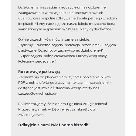
Dziękujemy wszystkim nauczycielom za codzienne
zaangażowanie w rozwijanie zainteresowań swoich
uczniów oraz wspólne odkrywanie świata pełnego wiedzy i
inspiracji. Mamy nadzieję, że nasze lekcje muzealne będą
wartościowym wsparciem w Waszej pracy dydaktycznej.
Opinie uczestników mówią same za siebie:
„Byliśmy – świetne zajęcia, prelekcja, przebieranki, zajęcia
plastyczne. Dzieci były zachwycone, dziękujemy!”
„Super zajęcia, pełne ciekawostek i kreatywnej pracy.
Polecamy serdecznie!”
Rezerwacje już trwają
Zapraszamy do planowania wizyt oraz pobierania plików
PDF z pełną ofertą edukacyjną i lekcjami muzealnymi –
dostępna jest również skrócona wersja oferty bez
szczegółowych opisów.
PS. Informujemy, że z dniem 1 grudnia 2025 r. oddział
Muzeum Zamek w Dębnie jest zamknięty dla
zwiedzających.
Odkryjcie z nami świat pełen historii!