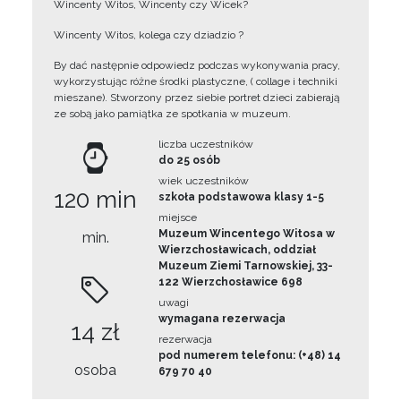
Wincenty Witos, Wincenty czy Wicek?
Wincenty Witos, kolega czy dziadzio ?
By dać następnie odpowiedz podczas wykonywania pracy,
wykorzystując różne środki plastyczne, ( collage i techniki
mieszane). Stworzony przez siebie portret dzieci zabierają
ze sobą jako pamiątka ze spotkania w muzeum.
liczba uczestników
do 25 osób
wiek uczestników
120 min
szkoła podstawowa klasy 1-5
miejsce
Muzeum Wincentego Witosa w
min.
Wierzchosławicach, oddział
Muzeum Ziemi Tarnowskiej, 33-
122 Wierzchosławice 698
uwagi
wymagana rezerwacja
14 zł
rezerwacja
pod numerem telefonu: (+48) 14
osoba
679 70 40