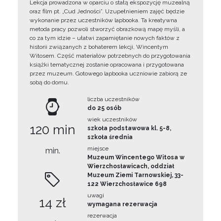
Lekcja prowadzona w oparciu o stałą ekspozycję muzealną
oraz film pt. „Cud Jedności”. Uzupełnieniem zajęć będzie
wykonanie przez uczestników lapbooka. Ta kreatywna
metoda pracy pozwoli stworzyć obrazkową mapę myśli, a
co za tym idzie – ułatwi zapamiętanie nowych faktów z
historii związanych z bohaterem lekcji, Wincentym
Witosem. Część materiałów potrzebnych do przygotowania
książki tematycznej zostanie opracowana i przygotowana
przez muzeum. Gotowego lapbooka uczniowie zabiorą ze
sobą do domu.
liczba uczestników
do 25 osób
wiek uczestników
120 min
szkoła podstawowa kl. 5-8,
szkoła średnia
miejsce
min.
Muzeum Wincentego Witosa w
Wierzchosławicach, oddział
Muzeum Ziemi Tarnowskiej, 33-
122 Wierzchosławice 698
uwagi
14 zł
wymagana rezerwacja
rezerwacja