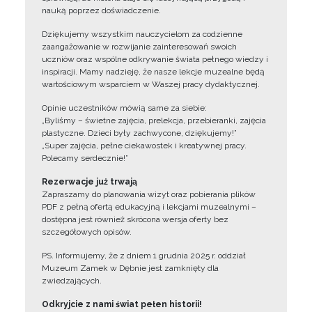
nauką poprzez doświadczenie.
Dziękujemy wszystkim nauczycielom za codzienne
zaangażowanie w rozwijanie zainteresowań swoich
uczniów oraz wspólne odkrywanie świata pełnego wiedzy i
inspiracji. Mamy nadzieję, że nasze lekcje muzealne będą
wartościowym wsparciem w Waszej pracy dydaktycznej.
Opinie uczestników mówią same za siebie:
„Byliśmy – świetne zajęcia, prelekcja, przebieranki, zajęcia
plastyczne. Dzieci były zachwycone, dziękujemy!”
„Super zajęcia, pełne ciekawostek i kreatywnej pracy.
Polecamy serdecznie!”
Rezerwacje już trwają
Zapraszamy do planowania wizyt oraz pobierania plików
PDF z pełną ofertą edukacyjną i lekcjami muzealnymi –
dostępna jest również skrócona wersja oferty bez
szczegółowych opisów.
PS. Informujemy, że z dniem 1 grudnia 2025 r. oddział
Muzeum Zamek w Dębnie jest zamknięty dla
zwiedzających.
Odkryjcie z nami świat pełen historii!