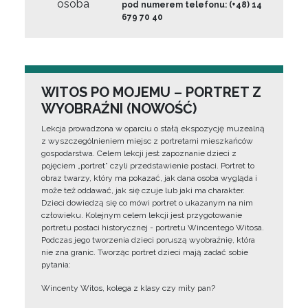
osoba
pod numerem telefonu: (+48) 14
679 70 40
WITOS PO MOJEMU – PORTRET Z
WYOBRAŹNI (NOWOŚĆ)
Lekcja prowadzona w oparciu o stałą ekspozycję muzealną
z wyszczególnieniem miejsc z portretami mieszkańców
gospodarstwa. Celem lekcji jest zapoznanie dzieci z
pojęciem „portret” czyli przedstawienie postaci. Portret to
obraz twarzy, który ma pokazać, jak dana osoba wygląda i
może też oddawać, jak się czuje lub jaki ma charakter.
Dzieci dowiedzą się co mówi portret o ukazanym na nim
człowieku. Kolejnym celem lekcji jest przygotowanie
portretu postaci historycznej - portretu Wincentego Witosa.
Podczas jego tworzenia dzieci poruszą wyobraźnię, która
nie zna granic. Tworząc portret dzieci mają zadać sobie
pytania:
Wincenty Witos, kolega z klasy czy miły pan?