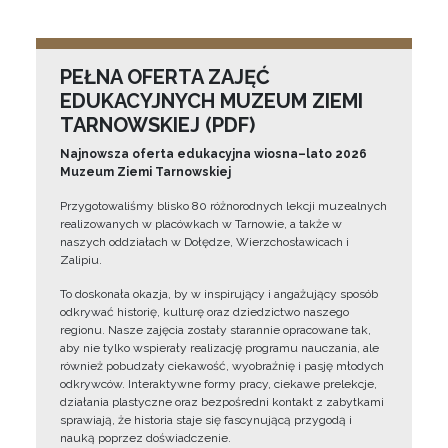
PEŁNA OFERTA ZAJĘĆ
EDUKACYJNYCH MUZEUM ZIEMI
TARNOWSKIEJ (PDF)
Najnowsza oferta edukacyjna wiosna–lato 2026
Muzeum Ziemi Tarnowskiej
Przygotowaliśmy blisko 80 różnorodnych lekcji muzealnych
realizowanych w placówkach w Tarnowie, a także w
naszych oddziałach w Dołędze, Wierzchosławicach i
Zalipiu.
To doskonała okazja, by w inspirujący i angażujący sposób
odkrywać historię, kulturę oraz dziedzictwo naszego
regionu. Nasze zajęcia zostały starannie opracowane tak,
aby nie tylko wspierały realizację programu nauczania, ale
również pobudzały ciekawość, wyobraźnię i pasję młodych
odkrywców. Interaktywne formy pracy, ciekawe prelekcje,
działania plastyczne oraz bezpośredni kontakt z zabytkami
sprawiają, że historia staje się fascynującą przygodą i
nauką poprzez doświadczenie.