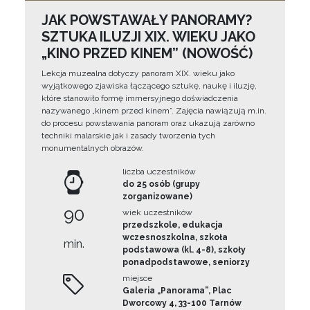
JAK POWSTAWAŁY PANORAMY?
SZTUKA ILUZJI XIX. WIEKU JAKO
„KINO PRZED KINEM” (NOWOŚĆ)
Lekcja muzealna dotyczy panoram XIX. wieku jako
wyjątkowego zjawiska łączącego sztukę, naukę i iluzję,
które stanowiło formę immersyjnego doświadczenia
nazywanego „kinem przed kinem”. Zajęcia nawiązują m.in.
do procesu powstawania panoram oraz ukazują zarówno
techniki malarskie jak i zasady tworzenia tych
monumentalnych obrazów.
liczba uczestników
do 25 osób (grupy
zorganizowane)
90
wiek uczestników
przedszkole, edukacja
wczesnoszkolna, szkoła
min.
podstawowa (kl. 4-8), szkoły
ponadpodstawowe, seniorzy
miejsce
Galeria „Panorama”, Plac
Dworcowy 4, 33-100 Tarnów