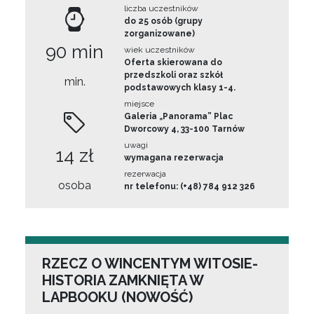
liczba uczestników
do 25 osób (grupy
zorganizowane)
90 min
wiek uczestników
Oferta skierowana do
przedszkoli oraz szkół
min.
podstawowych klasy 1-4.
miejsce
Galeria „Panorama” Plac
Dworcowy 4, 33-100 Tarnów
uwagi
14 zł
wymagana rezerwacja
rezerwacja
osoba
nr telefonu: (+48) 784 912 326
RZECZ O WINCENTYM WITOSIE-
HISTORIA ZAMKNIĘTA W
LAPBOOKU (NOWOŚĆ)