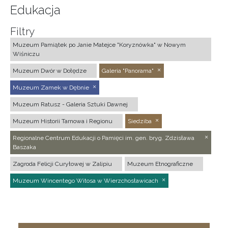
Edukacja
Filtry
Muzeum Pamiątek po Janie Matejce "Koryznówka" w Nowym
Wiśniczu
Muzeum Dwór w Dołędze
Galeria "Panorama"
Muzeum Zamek w Dębnie
Muzeum Ratusz - Galeria Sztuki Dawnej
Muzeum Historii Tarnowa i Regionu
Siedziba
Regionalne Centrum Edukacji o Pamięci im. gen. bryg. Zdzisława
Baszaka
Zagroda Felicji Curyłowej w Zalipiu
Muzeum Etnograficzne
Muzeum Wincentego Witosa w Wierzchosławicach