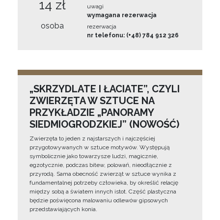
14 zł
uwagi
wymagana rezerwacja
osoba
rezerwacja
nr telefonu: (+48) 784 912 326
„SKRZYDLATE I ŁACIATE”, CZYLI
ZWIERZĘTA W SZTUCE NA
PRZYKŁADZIE „PANORAMY
SIEDMIOGRODZKIEJ” (NOWOŚĆ)
Zwierzęta to jeden z najstarszych i najczęściej
przygotowywanych w sztuce motywów. Występują
symbolicznie jako towarzysze ludzi, magicznie,
egzotycznie, podczas bitew, polowań, nieodłącznie z
przyrodą. Sama obecność zwierząt w sztuce wynika z
fundamentalnej potrzeby człowieka, by określić relację
między sobą a światem innych istot. Część plastyczna
będzie poświęcona malowaniu odlewów gipsowych
przedstawiających konia.