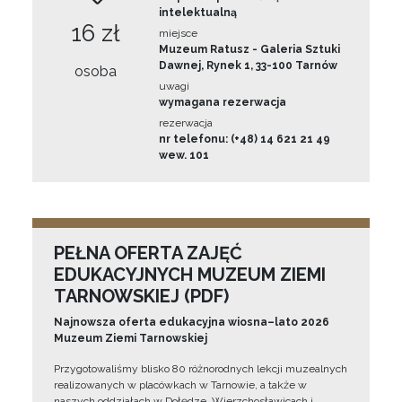
intelektualną
16 zł
miejsce
Muzeum Ratusz - Galeria Sztuki
Dawnej, Rynek 1, 33-100 Tarnów
osoba
uwagi
wymagana rezerwacja
rezerwacja
nr telefonu: (+48) 14 621 21 49
wew. 101
PEŁNA OFERTA ZAJĘĆ
EDUKACYJNYCH MUZEUM ZIEMI
TARNOWSKIEJ (PDF)
Najnowsza oferta edukacyjna wiosna–lato 2026
Muzeum Ziemi Tarnowskiej
Przygotowaliśmy blisko 80 różnorodnych lekcji muzealnych
realizowanych w placówkach w Tarnowie, a także w
naszych oddziałach w Dołędze, Wierzchosławicach i