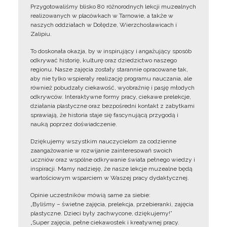
Przygotowaliśmy blisko 80 różnorodnych lekcji muzealnych
realizowanych w placówkach w Tarnowie, a także w
naszych oddziałach w Dołędze, Wierzchosławicach i
Zalipiu.
To doskonała okazja, by w inspirujący i angażujący sposób
odkrywać historię, kulturę oraz dziedzictwo naszego
regionu. Nasze zajęcia zostały starannie opracowane tak,
aby nie tylko wspierały realizację programu nauczania, ale
również pobudzały ciekawość, wyobraźnię i pasję młodych
odkrywców. Interaktywne formy pracy, ciekawe prelekcje,
działania plastyczne oraz bezpośredni kontakt z zabytkami
sprawiają, że historia staje się fascynującą przygodą i
nauką poprzez doświadczenie.
Dziękujemy wszystkim nauczycielom za codzienne
zaangażowanie w rozwijanie zainteresowań swoich
uczniów oraz wspólne odkrywanie świata pełnego wiedzy i
inspiracji. Mamy nadzieję, że nasze lekcje muzealne będą
wartościowym wsparciem w Waszej pracy dydaktycznej.
Opinie uczestników mówią same za siebie:
„Byliśmy – świetne zajęcia, prelekcja, przebieranki, zajęcia
plastyczne. Dzieci były zachwycone, dziękujemy!”
„Super zajęcia, pełne ciekawostek i kreatywnej pracy.