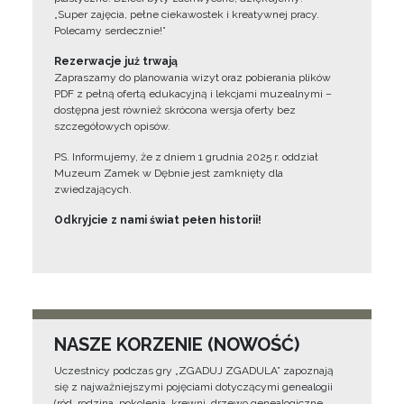
„Super zajęcia, pełne ciekawostek i kreatywnej pracy.
Polecamy serdecznie!”
Rezerwacje już trwają
Zapraszamy do planowania wizyt oraz pobierania plików
PDF z pełną ofertą edukacyjną i lekcjami muzealnymi –
dostępna jest również skrócona wersja oferty bez
szczegółowych opisów.
PS. Informujemy, że z dniem 1 grudnia 2025 r. oddział
Muzeum Zamek w Dębnie jest zamknięty dla
zwiedzających.
Odkryjcie z nami świat pełen historii!
NASZE KORZENIE (NOWOŚĆ)
Uczestnicy podczas gry „ZGADUJ ZGADULA” zapoznają
się z najważniejszymi pojęciami dotyczącymi genealogii
(ród, rodzina, pokolenia, krewni, drzewo genealogiczne,