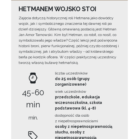
HETMANEM WOJSKO STOI
Zajęcia dotyczą historycznej roli Hetmana jako dowódcy
wojsk, jak i symbolicznego znaczenia tej dawnej roli po
dzień dzisiejszy. Główną omawianą postacią jest Hetman
Jan Amor Tarnowski. Kim był Hetman, co robił, co nosił, co
symbolizowało jego władze? Część lekcji jest poświęcona
historii broni, pierw funkcjonalnej, później czysto ozdobnej i
symbolicznej, jak i atrybutom władzy - od królewskiego
berła po kordzik oficera. W części praktycznej uczestnicy
tworzą własną buławę hetmańską.
liczba uczestników
do 25 osób (grupy
zorganizowane)
45-60
wiek uczestników
przedszkole, edukacja
min
wczesnoszkolna, szkoła
podstawowa (kl. 4-8)
dostępność dla osób
min.
z niepełnosprawnościami
osoby z niepełnosprawnością
słuchu, osoby z
niepełnosprawnością