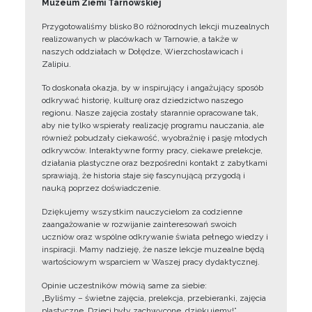
Muzeum Ziemi Tarnowskiej
Przygotowaliśmy blisko 80 różnorodnych lekcji muzealnych
realizowanych w placówkach w Tarnowie, a także w
naszych oddziałach w Dołędze, Wierzchosławicach i
Zalipiu.
To doskonała okazja, by w inspirujący i angażujący sposób
odkrywać historię, kulturę oraz dziedzictwo naszego
regionu. Nasze zajęcia zostały starannie opracowane tak,
aby nie tylko wspierały realizację programu nauczania, ale
również pobudzały ciekawość, wyobraźnię i pasję młodych
odkrywców. Interaktywne formy pracy, ciekawe prelekcje,
działania plastyczne oraz bezpośredni kontakt z zabytkami
sprawiają, że historia staje się fascynującą przygodą i
nauką poprzez doświadczenie.
Dziękujemy wszystkim nauczycielom za codzienne
zaangażowanie w rozwijanie zainteresowań swoich
uczniów oraz wspólne odkrywanie świata pełnego wiedzy i
inspiracji. Mamy nadzieję, że nasze lekcje muzealne będą
wartościowym wsparciem w Waszej pracy dydaktycznej.
Opinie uczestników mówią same za siebie:
„Byliśmy – świetne zajęcia, prelekcja, przebieranki, zajęcia
plastyczne. Dzieci były zachwycone, dziękujemy!”