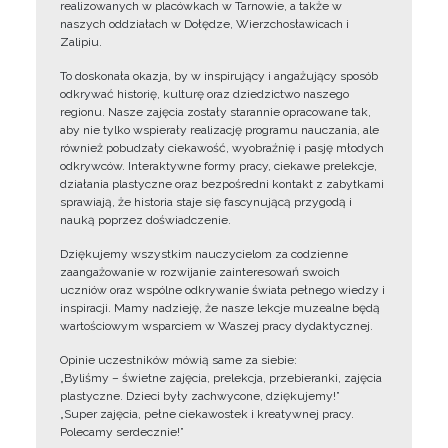
realizowanych w placówkach w Tarnowie, a także w
naszych oddziałach w Dołędze, Wierzchosławicach i
Zalipiu.
To doskonała okazja, by w inspirujący i angażujący sposób
odkrywać historię, kulturę oraz dziedzictwo naszego
regionu. Nasze zajęcia zostały starannie opracowane tak,
aby nie tylko wspierały realizację programu nauczania, ale
również pobudzały ciekawość, wyobraźnię i pasję młodych
odkrywców. Interaktywne formy pracy, ciekawe prelekcje,
działania plastyczne oraz bezpośredni kontakt z zabytkami
sprawiają, że historia staje się fascynującą przygodą i
nauką poprzez doświadczenie.
Dziękujemy wszystkim nauczycielom za codzienne
zaangażowanie w rozwijanie zainteresowań swoich
uczniów oraz wspólne odkrywanie świata pełnego wiedzy i
inspiracji. Mamy nadzieję, że nasze lekcje muzealne będą
wartościowym wsparciem w Waszej pracy dydaktycznej.
Opinie uczestników mówią same za siebie:
„Byliśmy – świetne zajęcia, prelekcja, przebieranki, zajęcia
plastyczne. Dzieci były zachwycone, dziękujemy!”
„Super zajęcia, pełne ciekawostek i kreatywnej pracy.
Polecamy serdecznie!”