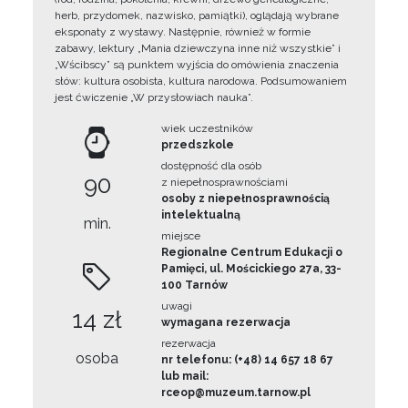
herb, przydomek, nazwisko, pamiątki), oglądają wybrane
eksponaty z wystawy. Następnie, również w formie
zabawy, lektury „Mania dziewczyna inne niż wszystkie” i
„Wścibscy” są punktem wyjścia do omówienia znaczenia
słów: kultura osobista, kultura narodowa. Podsumowaniem
jest ćwiczenie „W przysłowiach nauka”.
wiek uczestników
przedszkole
dostępność dla osób
90
z niepełnosprawnościami
osoby z niepełnosprawnością
intelektualną
min.
miejsce
Regionalne Centrum Edukacji o
Pamięci, ul. Mościckiego 27a, 33-
100 Tarnów
uwagi
14 zł
wymagana rezerwacja
rezerwacja
osoba
nr telefonu: (+48) 14 657 18 67
lub mail:
rceop@muzeum.tarnow.pl