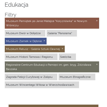
Edukacja
Filtry
Muzeum Pamiątek po Janie Matejce "Koryznówka" w Nowym
Wiśniczu
Muzeum Dwór w Dołędze
Galeria "Panorama"
Muzeum Zamek w Dębnie
Muzeum Ratusz - Galeria Sztuki Dawnej
Muzeum Historii Tarnowa i Regionu
Siedziba
Regionalne Centrum Edukacji o Pamięci im. gen. bryg. Zdzisława
Baszaka
Zagroda Felicji Curyłowej w Zalipiu
Muzeum Etnograficzne
Muzeum Wincentego Witosa w Wierzchosławicach