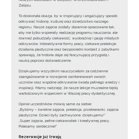
Zalipiu.
To doskonała okazja, by w inspirujący i angażujący sposób
odkrywać historię, kulturę oraz dziedzictwo naszego
regionu. Nasze zajęcia zostały starannie opracowane tak,
aby nie tylko wspierały realizację programu nauczania, ale
również pobudzały ciekawość, wyobraźnię i pasję młodych
odkrywców. Interaktywne formy pracy, ciekawe prelekcje,
działania plastyczne oraz bezpośredni kontakt z zabytkami
sprawiają, że historia staje się fascynującą przygodą i
nauką poprzez doświadczenie.
Dziękujemy wszystkim nauczycielom za codzienne
zaangażowanie w rozwijanie zainteresowań swoich
uczniów oraz wspólne odkrywanie świata pełnego wiedzy i
inspiracji. Mamy nadzieję, że nasze lekcje muzealne będą
wartościowym wsparciem w Waszej pracy dydaktycznej.
Opinie uczestników mówią same za siebie:
„Byliśmy – świetne zajęcia, prelekcja, przebieranki, zajęcia
plastyczne. Dzieci były zachwycone, dziękujemy!”
„Super zajęcia, pełne ciekawostek i kreatywnej pracy.
Polecamy serdecznie!”
Rezerwacje już trwają