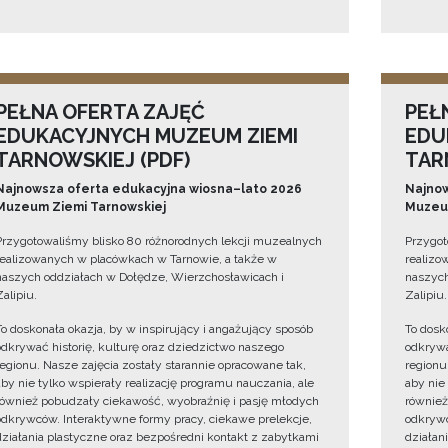
PEŁNA OFERTA ZAJĘĆ
PEŁ
EDUKACYJNYCH MUZEUM ZIEMI
EDU
TARNOWSKIEJ (PDF)
TAR
Najnowsza oferta edukacyjna wiosna–lato 2026
Najnow
Muzeum Ziemi Tarnowskiej
Muzeum
Przygotowaliśmy blisko 80 różnorodnych lekcji muzealnych
Przygot
realizowanych w placówkach w Tarnowie, a także w
realizo
naszych oddziałach w Dołędze, Wierzchosławicach i
naszych
Zalipiu.
Zalipiu.
To doskonała okazja, by w inspirujący i angażujący sposób
To dosk
odkrywać historię, kulturę oraz dziedzictwo naszego
odkrywa
regionu. Nasze zajęcia zostały starannie opracowane tak,
regionu
aby nie tylko wspierały realizację programu nauczania, ale
aby nie
również pobudzały ciekawość, wyobraźnię i pasję młodych
również
odkrywców. Interaktywne formy pracy, ciekawe prelekcje,
odkrywc
działania plastyczne oraz bezpośredni kontakt z zabytkami
działan