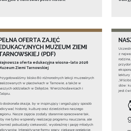
PEŁNA OFERTA ZAJĘĆ
NAS
EDUKACYJNYCH MUZEUM ZIEMI
Uczestn
TARNOWSKIEJ (PDF)
z najwa
rodzina
Najnowsza oferta edukacyjna wiosna–lato 2026
przydom
Muzeum Ziemi Tarnowskiej
ekspona
lektury
Przygotowaliśmy blisko 80 różnorodnych lekcji muzealnych
„Wścibs
realizowanych w placówkach w Tarnowie, a także w
słów: k
naszych oddziałach w Dołędze, Wierzchosławicach i
jest ćw
Zalipiu.
To doskonała okazja, by w inspirujący i angażujący sposób
odkrywać historię, kulturę oraz dziedzictwo naszego
regionu. Nasze zajęcia zostały starannie opracowane tak,
aby nie tylko wspierały realizację programu nauczania, ale
również pobudzały ciekawość, wyobraźnię i pasję młodych
odkrywców. Interaktywne formy pracy, ciekawe prelekcje,