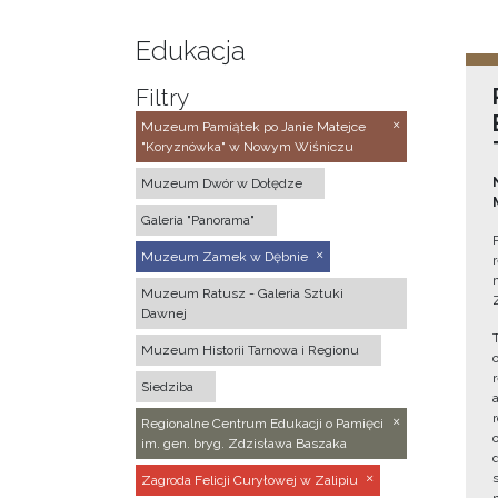
Edukacja
Filtry
Muzeum Pamiątek po Janie Matejce
"Koryznówka" w Nowym Wiśniczu
Muzeum Dwór w Dołędze
Galeria "Panorama"
Muzeum Zamek w Dębnie
Muzeum Ratusz - Galeria Sztuki
Dawnej
Muzeum Historii Tarnowa i Regionu
Siedziba
Regionalne Centrum Edukacji o Pamięci
im. gen. bryg. Zdzisława Baszaka
Zagroda Felicji Curyłowej w Zalipiu