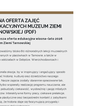
NA OFERTA ZAJĘĆ
KACYJNYCH MUZEUM ZIEMI
NOWSKIEJ (PDF)
sza oferta edukacyjna wiosna–lato 2026
 Ziemi Tarnowskiej
owaliśmy blisko 80 różnorodnych lekcji muzealnych
wanych w placówkach w Tarnowie, a także w
 oddziałach w Dołędze, Wierzchosławicach i
onała okazja, by w inspirujący i angażujący sposób
ć historię, kulturę oraz dziedzictwo naszego
. Nasze zajęcia zostały starannie opracowane tak,
 tylko wspierały realizację programu nauczania, ale
 pobudzały ciekawość, wyobraźnię i pasję młodych
ów. Interaktywne formy pracy, ciekawe prelekcje,
ia plastyczne oraz bezpośredni kontakt z zabytkami
ą, że historia staje się fascynującą przygodą i