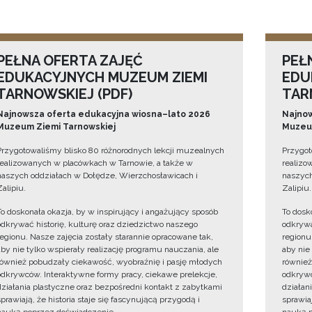
PEŁNA OFERTA ZAJĘĆ
PEŁ
EDUKACYJNYCH MUZEUM ZIEMI
EDU
TARNOWSKIEJ (PDF)
TAR
Najnowsza oferta edukacyjna wiosna–lato 2026
Najnow
Muzeum Ziemi Tarnowskiej
Muzeum
Przygotowaliśmy blisko 80 różnorodnych lekcji muzealnych
Przygot
realizowanych w placówkach w Tarnowie, a także w
realizo
naszych oddziałach w Dołędze, Wierzchosławicach i
naszych
Zalipiu.
Zalipiu.
To doskonała okazja, by w inspirujący i angażujący sposób
To dosk
odkrywać historię, kulturę oraz dziedzictwo naszego
odkrywa
regionu. Nasze zajęcia zostały starannie opracowane tak,
regionu
aby nie tylko wspierały realizację programu nauczania, ale
aby nie
również pobudzały ciekawość, wyobraźnię i pasję młodych
również
odkrywców. Interaktywne formy pracy, ciekawe prelekcje,
odkrywc
działania plastyczne oraz bezpośredni kontakt z zabytkami
działan
sprawiają, że historia staje się fascynującą przygodą i
sprawiaj