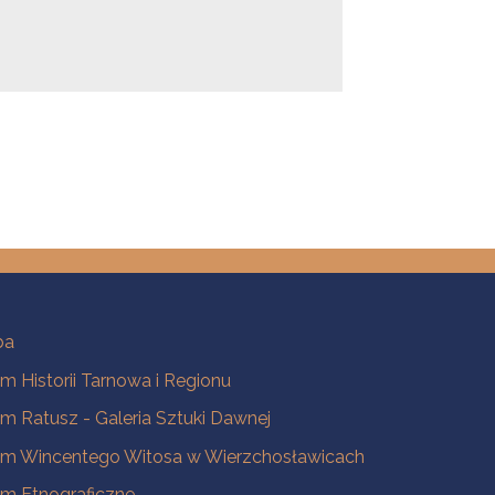
ba
 Historii Tarnowa i Regionu
 Ratusz - Galeria Sztuki Dawnej
m Wincentego Witosa w Wierzchosławicach
m Etnograficzne