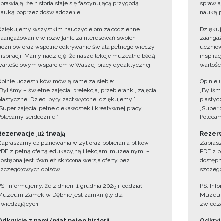
sprawiają, że historia staje się fascynującą przygodą i
sprawiaj
nauką poprzez doświadczenie.
nauką p
Dziękujemy wszystkim nauczycielom za codzienne
Dzięku
zaangażowanie w rozwijanie zainteresowań swoich
zaangaż
uczniów oraz wspólne odkrywanie świata pełnego wiedzy i
uczniów
inspiracji. Mamy nadzieję, że nasze lekcje muzealne będą
inspira
wartościowym wsparciem w Waszej pracy dydaktycznej.
wartośc
Opinie uczestników mówią same za siebie:
Opinie 
„Byliśmy – świetne zajęcia, prelekcja, przebieranki, zajęcia
„Byliśmy
plastyczne. Dzieci były zachwycone, dziękujemy!”
plastyc
„Super zajęcia, pełne ciekawostek i kreatywnej pracy.
„Super 
Polecamy serdecznie!”
Polecam
Rezerwacje już trwają
Rezerw
Zapraszamy do planowania wizyt oraz pobierania plików
Zaprasz
PDF z pełną ofertą edukacyjną i lekcjami muzealnymi –
PDF z p
dostępna jest również skrócona wersja oferty bez
dostępn
szczegółowych opisów.
szczegó
PS. Informujemy, że z dniem 1 grudnia 2025 r. oddział
PS. Inf
Muzeum Zamek w Dębnie jest zamknięty dla
Muzeum
zwiedzających.
zwiedza
Odkryjcie z nami świat pełen historii!
Odkryjc