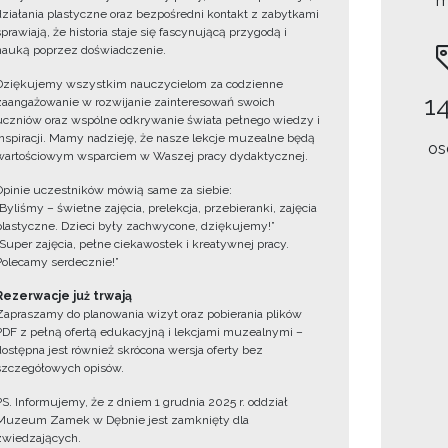
m
działania plastyczne oraz bezpośredni kontakt z zabytkami
sprawiają, że historia staje się fascynującą przygodą i
nauką poprzez doświadczenie.
Dziękujemy wszystkim nauczycielom za codzienne
14
zaangażowanie w rozwijanie zainteresowań swoich
uczniów oraz wspólne odkrywanie świata pełnego wiedzy i
inspiracji. Mamy nadzieję, że nasze lekcje muzealne będą
os
wartościowym wsparciem w Waszej pracy dydaktycznej.
Opinie uczestników mówią same za siebie:
„Byliśmy – świetne zajęcia, prelekcja, przebieranki, zajęcia
plastyczne. Dzieci były zachwycone, dziękujemy!”
„Super zajęcia, pełne ciekawostek i kreatywnej pracy.
Polecamy serdecznie!”
Rezerwacje już trwają
Zapraszamy do planowania wizyt oraz pobierania plików
PDF z pełną ofertą edukacyjną i lekcjami muzealnymi –
dostępna jest również skrócona wersja oferty bez
szczegółowych opisów.
PS. Informujemy, że z dniem 1 grudnia 2025 r. oddział
Muzeum Zamek w Dębnie jest zamknięty dla
zwiedzających.