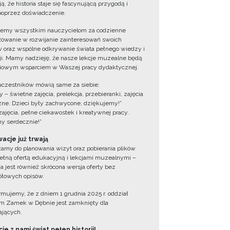
ą, że historia staje się fascynującą przygodą i
oprzez doświadczenie.
jemy wszystkim nauczycielom za codzienne
owanie w rozwijanie zainteresowań swoich
 oraz wspólne odkrywanie świata pełnego wiedzy i
cji. Mamy nadzieję, że nasze lekcje muzealne będą
iowym wsparciem w Waszej pracy dydaktycznej.
uczestników mówią same za siebie:
 – świetne zajęcia, prelekcja, przebieranki, zajęcia
zne. Dzieci były zachwycone, dziękujemy!”
zajęcia, pełne ciekawostek i kreatywnej pracy.
y serdecznie!”
acje już trwają
amy do planowania wizyt oraz pobierania plików
ełną ofertą edukacyjną i lekcjami muzealnymi –
a jest również skrócona wersja oferty bez
łowych opisów.
ormujemy, że z dniem 1 grudnia 2025 r. oddział
 Zamek w Dębnie jest zamknięty dla
jących.
ie z nami świat pełen historii!