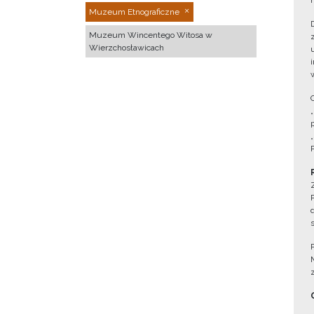
Muzeum Etnograficzne
Muzeum Wincentego Witosa w
Wierzchosławicach