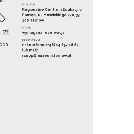
in.
miejsce
Regionalne Centrum Edukacji o
Pamięci, ul. Mościckiego 27a, 33-
100 Tarnów
uwagi
 zł
wymagana rezerwacja
rezerwacja
oba
nr telefonu: (+48) 14 657 18 67
lub mail:
rceop@muzeum.tarnow.pl