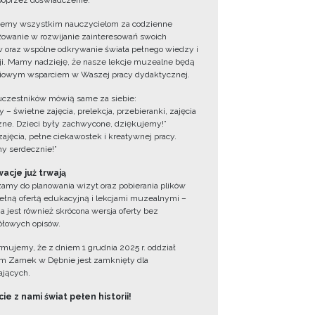
oprzez doświadczenie.
jemy wszystkim nauczycielom za codzienne
owanie w rozwijanie zainteresowań swoich
 oraz wspólne odkrywanie świata pełnego wiedzy i
cji. Mamy nadzieję, że nasze lekcje muzealne będą
iowym wsparciem w Waszej pracy dydaktycznej.
uczestników mówią same za siebie:
 – świetne zajęcia, prelekcja, przebieranki, zajęcia
zne. Dzieci były zachwycone, dziękujemy!”
zajęcia, pełne ciekawostek i kreatywnej pracy.
y serdecznie!”
acje już trwają
amy do planowania wizyt oraz pobierania plików
ełną ofertą edukacyjną i lekcjami muzealnymi –
a jest również skrócona wersja oferty bez
łowych opisów.
ormujemy, że z dniem 1 grudnia 2025 r. oddział
 Zamek w Dębnie jest zamknięty dla
jących.
ie z nami świat pełen historii!