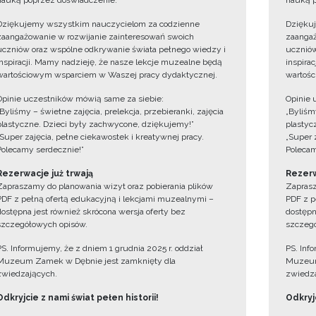
nauką poprzez doświadczenie.
nauką p
Dziękujemy wszystkim nauczycielom za codzienne
Dzięku
zaangażowanie w rozwijanie zainteresowań swoich
zaangaż
uczniów oraz wspólne odkrywanie świata pełnego wiedzy i
uczniów
inspiracji. Mamy nadzieję, że nasze lekcje muzealne będą
inspira
wartościowym wsparciem w Waszej pracy dydaktycznej.
wartośc
Opinie uczestników mówią same za siebie:
Opinie 
„Byliśmy – świetne zajęcia, prelekcja, przebieranki, zajęcia
„Byliśmy
plastyczne. Dzieci były zachwycone, dziękujemy!”
plastyc
„Super zajęcia, pełne ciekawostek i kreatywnej pracy.
„Super 
Polecamy serdecznie!”
Polecam
Rezerwacje już trwają
Rezerw
Zapraszamy do planowania wizyt oraz pobierania plików
Zaprasz
PDF z pełną ofertą edukacyjną i lekcjami muzealnymi –
PDF z p
dostępna jest również skrócona wersja oferty bez
dostępn
szczegółowych opisów.
szczegó
PS. Informujemy, że z dniem 1 grudnia 2025 r. oddział
PS. Inf
Muzeum Zamek w Dębnie jest zamknięty dla
Muzeum
zwiedzających.
zwiedza
Odkryjcie z nami świat pełen historii!
Odkryjc