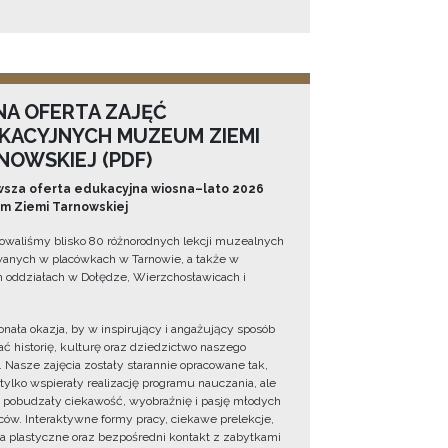
NA OFERTA ZAJĘĆ
KACYJNYCH MUZEUM ZIEMI
NOWSKIEJ (PDF)
sza oferta edukacyjna wiosna–lato 2026
 Ziemi Tarnowskiej
owaliśmy blisko 80 różnorodnych lekcji muzealnych
wanych w placówkach w Tarnowie, a także w
 oddziałach w Dołędze, Wierzchosławicach i
onała okazja, by w inspirujący i angażujący sposób
ć historię, kulturę oraz dziedzictwo naszego
. Nasze zajęcia zostały starannie opracowane tak,
 tylko wspierały realizację programu nauczania, ale
 pobudzały ciekawość, wyobraźnię i pasję młodych
ów. Interaktywne formy pracy, ciekawe prelekcje,
ia plastyczne oraz bezpośredni kontakt z zabytkami