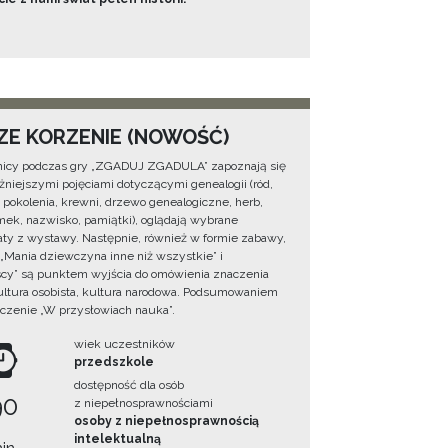
ZE KORZENIE (NOWOŚĆ)
icy podczas gry „ZGADUJ ZGADULA” zapoznają się
żniejszymi pojęciami dotyczącymi genealogii (ród,
, pokolenia, krewni, drzewo genealogiczne, herb,
ek, nazwisko, pamiątki), oglądają wybrane
ty z wystawy. Następnie, również w formie zabawy,
 „Mania dziewczyna inne niż wszystkie” i
cy” są punktem wyjścia do omówienia znaczenia
ultura osobista, kultura narodowa. Podsumowaniem
iczenie „W przysłowiach nauka”.
wiek uczestników
przedszkole
dostępność dla osób
90
z niepełnosprawnościami
osoby z niepełnosprawnością
intelektualną