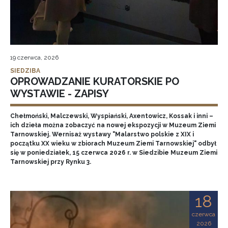
19 czerwca, 2026
SIEDZIBA
OPROWADZANIE KURATORSKIE PO
WYSTAWIE - ZAPISY
Chełmoński, Malczewski, Wyspiański, Axentowicz, Kossak i inni –
ich dzieła można zobaczyć na nowej ekspozycji w Muzeum Ziemi
Tarnowskiej. Wernisaż wystawy "Malarstwo polskie z XIX i
początku XX wieku w zbiorach Muzeum Ziemi Tarnowskiej" odbył
się w poniedziałek, 15 czerwca 2026 r. w Siedzibie Muzeum Ziemi
Tarnowskiej przy Rynku 3.
18
czerwca
2026