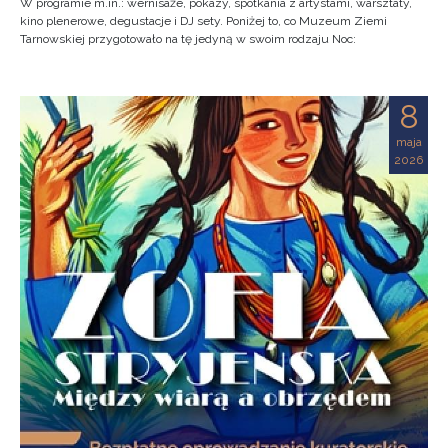
W programie m.in.: wernisaże, pokazy, spotkania z artystami, warsztaty,
kino plenerowe, degustacje i DJ sety. Poniżej to, co Muzeum Ziemi
Tarnowskiej przygotowało na tę jedyną w swoim rodzaju Noc:
8
maja
2026