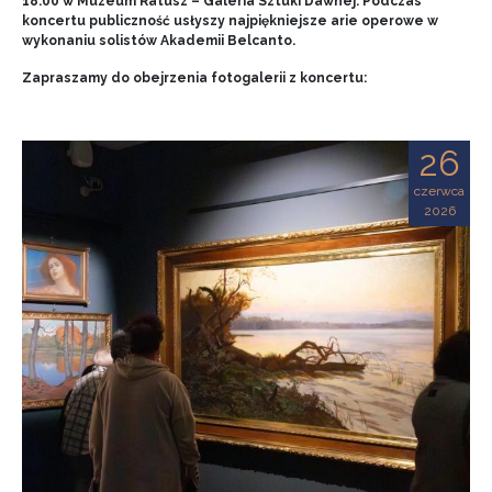
18.00 w Muzeum Ratusz – Galeria Sztuki Dawnej. Podczas
koncertu publiczność usłyszy najpiękniejsze arie operowe w
wykonaniu solistów Akademii Belcanto.
Zapraszamy do obejrzenia fotogalerii z koncertu:
26
czerwca
2026