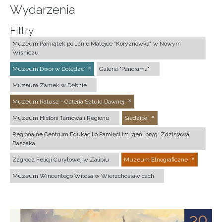
Wydarzenia
Filtry
Muzeum Pamiątek po Janie Matejce "Koryznówka" w Nowym
Wiśniczu
Muzeum Dwór w Dołędze
Galeria "Panorama"
Muzeum Zamek w Dębnie
Muzeum Ratusz - Galeria Sztuki Dawnej
Muzeum Historii Tarnowa i Regionu
Siedziba
Regionalne Centrum Edukacji o Pamięci im. gen. bryg. Zdzisława
Baszaka
Zagroda Felicji Curyłowej w Zalipiu
Muzeum Etnograficzne
Muzeum Wincentego Witosa w Wierzchosławicach
30