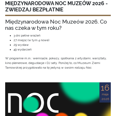
MIĘDZYNARODOWA NOC MUZEÓW 2026 -
ZWIEDZAJ BEZPŁATNIE
Międzynarodowa Noc Muzeów 2026. Co
nas czeka w tym roku?
3 dni pełne wrażeń
27 miejsc (w tym 4 nowe)
29 wystaw
49 wydarzeń
W programie m.in.: wernisaże, pokazy, spotkania z artystami, warsztaty,
kino plenerowe, degustacje i DJ sety. Poniżej to, co Muzeum Ziemi
Tarnowskiej przygotowało na tę jedyną w swoim rodzaju Noc:
16
maja
2026