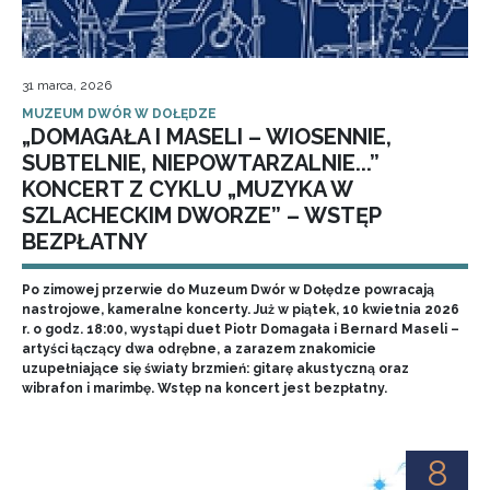
31 marca, 2026
MUZEUM DWÓR W DOŁĘDZE
„DOMAGAŁA I MASELI – WIOSENNIE,
SUBTELNIE, NIEPOWTARZALNIE...”
KONCERT Z CYKLU „MUZYKA W
SZLACHECKIM DWORZE” – WSTĘP
BEZPŁATNY
Po zimowej przerwie do Muzeum Dwór w Dołędze powracają
nastrojowe, kameralne koncerty. Już w piątek, 10 kwietnia 2026
r. o godz. 18:00, wystąpi duet Piotr Domagała i Bernard Maseli –
artyści łączący dwa odrębne, a zarazem znakomicie
uzupełniające się światy brzmień: gitarę akustyczną oraz
wibrafon i marimbę. Wstęp na koncert jest bezpłatny.
8