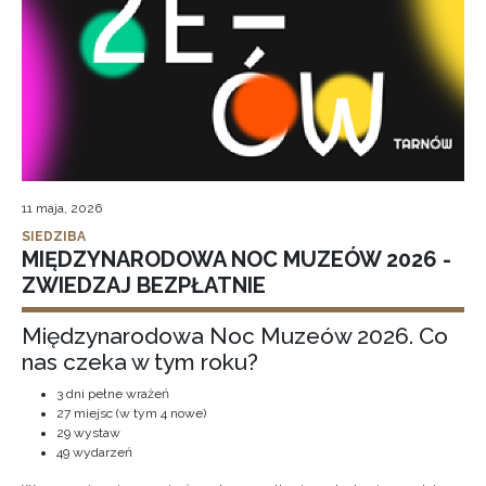
11 maja, 2026
SIEDZIBA
MIĘDZYNARODOWA NOC MUZEÓW 2026 -
ZWIEDZAJ BEZPŁATNIE
Międzynarodowa Noc Muzeów 2026. Co
nas czeka w tym roku?
3 dni pełne wrażeń
27 miejsc (w tym 4 nowe)
29 wystaw
49 wydarzeń