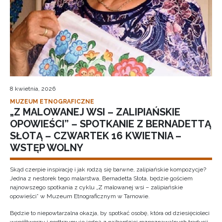
8 kwietnia, 2026
MUZEUM ETNOGRAFICZNE
„Z MALOWANEJ WSI – ZALIPIAŃSKIE
OPOWIEŚCI” – SPOTKANIE Z BERNADETTĄ
SŁOTĄ – CZWARTEK 16 KWIETNIA –
WSTĘP WOLNY
Skąd czerpie inspirację i jak rodzą się barwne, zalipiańskie kompozycje?
Jedna z nestorek tego malarstwa, Bernadetta Słota, będzie gościem
najnowszego spotkania z cyklu „Z malowanej wsi – zalipiańskie
opowieści” w Muzeum Etnograficznym w Tarnowie.
Będzie to niepowtarzalna okazja, by spotkać osobę, która od dziesięcioleci