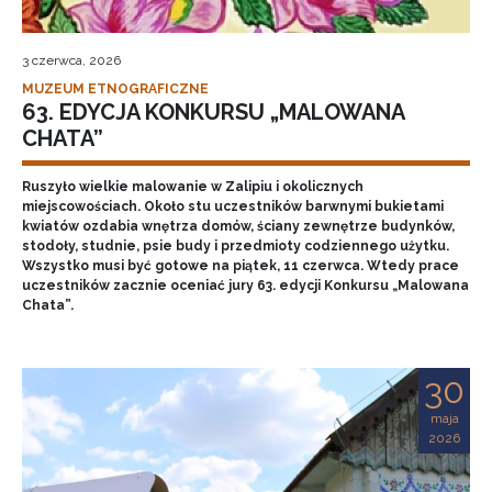
3 czerwca, 2026
MUZEUM ETNOGRAFICZNE
63. EDYCJA KONKURSU „MALOWANA
CHATA”
Ruszyło wielkie malowanie w Zalipiu i okolicznych
miejscowościach. Około stu uczestników barwnymi bukietami
kwiatów ozdabia wnętrza domów, ściany zewnętrze budynków,
stodoły, studnie, psie budy i przedmioty codziennego użytku.
Wszystko musi być gotowe na piątek, 11 czerwca. Wtedy prace
uczestników zacznie oceniać jury 63. edycji Konkursu „Malowana
Chata”.
30
maja
2026