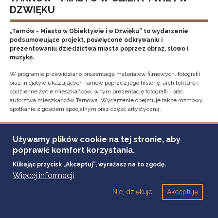
DZWIĘKU
„Tarnów - Miasto w Obiektywie i w Dźwięku” to wydarzenie
podsumowujące projekt, poświęcone odkrywaniu i
prezentowaniu dziedzictwa miasta poprzez obraz, słowo i
muzykę.
W programie przewidziano prezentację materiałów filmowych, fotografii
oraz inicjatyw ukazujących Tarnów poprzez jego historię, architekturę i
codzienne życie mieszkańców, w tym prezentację fotografii i prac
autorstwa mieszkańców Tarnowa. Wydarzenie obejmuje także rozmowy,
spotkanie z gościem specjalnym oraz część artystyczną.
Używamy plików cookie na tej stronie, aby
23
poprawić komfort korzystania.
marca
Klikając przycisk „Akceptuj”, wyrażasz na to zgodę.
2026
Więcej informacji
Nie, dziękuje
Akceptuję