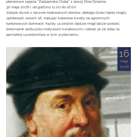
plenerowe zajęcia "Zalipiańska Chata" z okazji Dnia Dziecka.
30 maja 2026 r. od godziny 11:00 do 16:00.
Zalipie słynie z ręcznie malowanych domów, dlatego dzieci będą mogły
spróbować swoich sił, malując kolorowe kwiaty na ogromnych
kartonowych domkach. Każdy uczestnik będzie mógł także ozdobić
drewniane serduszko motywami kwiatowymi i zabrać je ze sobą na
pamiątkę uczestnictwa w tym wydarzeniu.
16
maja
2026