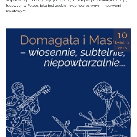
współtworzy i podtrzymuje jedną z najbardziej rozpoznawalnych tradycji
ludowych w Polsce, jaką jest zdobienie domów barwnymi motywami
kwiatowymi.
10
kwietnia
2026