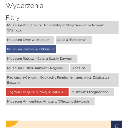
Wydarzenia
Filtry
Muzeum Pamiątek po Janie Matejce "Koryznówka" w Nowym
Wiśniczu
Muzeum Dwór w Dołędze
Galeria "Panorama"
Muzeum Zamek w Dębnie
Muzeum Ratusz - Galeria Sztuki Dawnej
Muzeum Historii Tarnowa i Regionu
Siedziba
Regionalne Centrum Edukacji o Pamięci im. gen. bryg. Zdzisława
Baszaka
Zagroda Felicji Curyłowej w Zalipiu
Muzeum Etnograficzne
Muzeum Wincentego Witosa w Wierzchosławicach
5