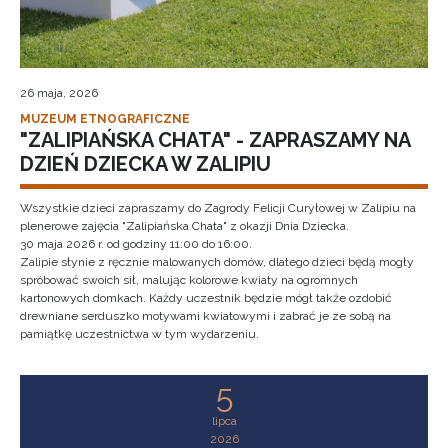
26 maja, 2026
MUZEUM ETNOGRAFICZNE
"ZALIPIAŃSKA CHATA" - ZAPRASZAMY NA
DZIEŃ DZIECKA W ZALIPIU
Wszystkie dzieci zapraszamy do Zagrody Felicji Curyłowej w Zalipiu na
plenerowe zajęcia "Zalipiańska Chata" z okazji Dnia Dziecka.
30 maja 2026 r. od godziny 11:00 do 16:00.
Zalipie słynie z ręcznie malowanych domów, dlatego dzieci będą mogły
spróbować swoich sił, malując kolorowe kwiaty na ogromnych
kartonowych domkach. Każdy uczestnik będzie mógł także ozdobić
drewniane serduszko motywami kwiatowymi i zabrać je ze sobą na
pamiątkę uczestnictwa w tym wydarzeniu.
5
lipca
2026