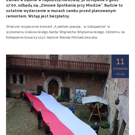
Zamek w Dębnie w najbliższą niedzielę, 30 listopada o godz.
17:00, odbędą się „Zimowe Spotkania przy Miodzie”. Będzie to
ostatnie wydarzenie w murach zamku przed planowanym
remontem. Wstęp jest bezpłatny.
Wieczór rozpocznie koncert „A jednak poezja… w listopadzie” w
wykonaniu krakowskiego barda Wojciecha Wojnarowskiego, któremu na
fortepianie towarzyszyć będzie Wanda Michalczewska.
11
listopada
2025