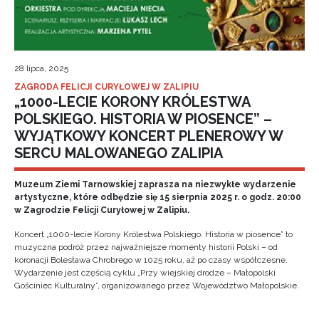
28 lipca, 2025
ZAGRODA FELICJI CURYŁOWEJ W ZALIPIU
„1000-LECIE KORONY KRÓLESTWA
POLSKIEGO. HISTORIA W PIOSENCE” –
WYJĄTKOWY KONCERT PLENEROWY W
SERCU MALOWANEGO ZALIPIA
Muzeum Ziemi Tarnowskiej zaprasza na niezwykłe wydarzenie
artystyczne, które odbędzie się 15 sierpnia 2025 r. o godz. 20:00
w Zagrodzie Felicji Curyłowej w Zalipiu.
Koncert „1000-lecie Korony Królestwa Polskiego. Historia w piosence” to
muzyczna podróż przez najważniejsze momenty historii Polski – od
koronacji Bolesława Chrobrego w 1025 roku, aż po czasy współczesne.
Wydarzenie jest częścią cyklu „Przy wiejskiej drodze – Małopolski
Gościniec Kulturalny”, organizowanego przez Województwo Małopolskie.