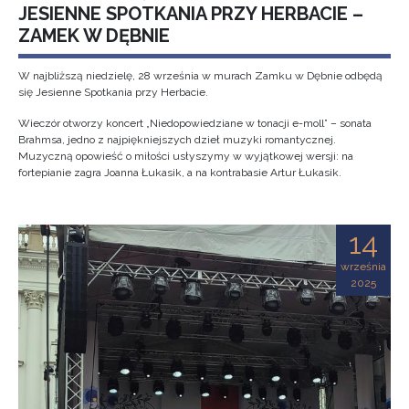
JESIENNE SPOTKANIA PRZY HERBACIE –
ZAMEK W DĘBNIE
W najbliższą niedzielę, 28 września w murach Zamku w Dębnie odbędą
się Jesienne Spotkania przy Herbacie.
Wieczór otworzy koncert „Niedopowiedziane w tonacji e-moll” – sonata
Brahmsa, jedno z najpiękniejszych dzieł muzyki romantycznej.
Muzyczną opowieść o miłości usłyszymy w wyjątkowej wersji: na
fortepianie zagra Joanna Łukasik, a na kontrabasie Artur Łukasik.
14
września
2025