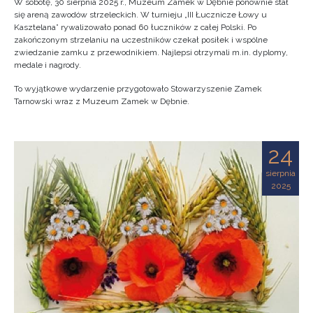
W sobotę, 30 sierpnia 2025 r., Muzeum Zamek w Dębnie ponownie stał
się areną zawodów strzeleckich. W turnieju „III Łucznicze Łowy u
Kasztelana” rywalizowało ponad 60 łuczników z całej Polski. Po
zakończonym strzelaniu na uczestników czekał posiłek i wspólne
zwiedzanie zamku z przewodnikiem. Najlepsi otrzymali m.in. dyplomy,
medale i nagrody.
To wyjątkowe wydarzenie przygotowało Stowarzyszenie Zamek
Tarnowski wraz z Muzeum Zamek w Dębnie.
24
sierpnia
2025