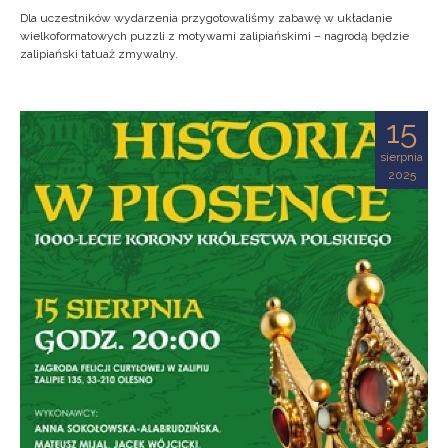
Dla uczestników wydarzenia przygotowaliśmy zabawę w układanie
wielkoformatowych puzzli z motywami zalipiańskimi – nagrodą będzie
zalipiański tatuaż zmywalny.
15
sierpnia
2025