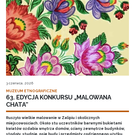
3 czerwca, 2026
MUZEUM ETNOGRAFICZNE
63. EDYCJA KONKURSU „MALOWANA
CHATA”
Ruszyło wielkie malowanie w Zalipiu i okolicznych
miejscowościach. Około stu uczestników barwnymi bukietami
kwiatów ozdabia wnętrza domów, ściany zewnętrze budynków,
stodoły, studnie, psie budy i przedmioty codziennego użytku.