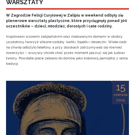
WARSZTATY
W Zagrodzie Felicji Curyłowej w Zalipiu w weekend odbyły się
plenerowe warsztaty plastyczne, które przyciągnęły ponad 300
uczestników – dzieci, młodzież, dorosłych i całe rodziny.
Inspirowani wzorami zalipiańskimi oraz malowanymi domami w okolicy
uczestnicy tworzyli własne ozdoby: kartki, łopatki i deseczki. Wiele osób
na chwilę odłożyło telefony, a przy stoiskach zatrzymywali się również
rowerzyści – wszyscy chcieli choć przez moment poczuć się jak ludowi
twórcy. Powstałe prace zabrano do domów jako kolorową pamiątkę z serca
tradycji.
15
czerwca
2025