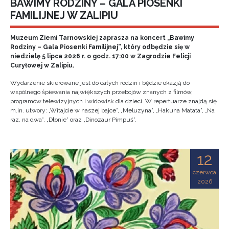
BAWIMY RODZINY – GALA PIOSENKI
FAMILIJNEJ W ZALIPIU
Muzeum Ziemi Tarnowskiej zaprasza na koncert „Bawimy
Rodziny – Gala Piosenki Familijnej”, który odbędzie się w
niedzielę 5 lipca 2026 r. o godz. 17:00 w Zagrodzie Felicji
Curyłowej w Zalipiu.
Wydarzenie skierowane jest do całych rodzin i będzie okazją do
wspólnego śpiewania największych przebojów znanych z filmów,
programów telewizyjnych i widowisk dla dzieci. W repertuarze znajdą się
m.in. utwory: „Witajcie w naszej bajce”, „Meluzyna”, „Hakuna Matata”, „Na
raz, na dwa”, „Dłonie” oraz „Dinozaur Pimpuś”.
12
czerwca
2026