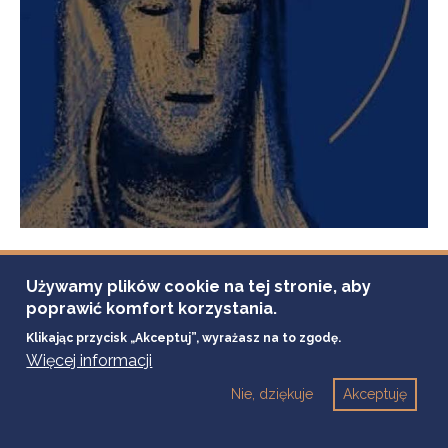
17 czerwca, 2025
MUZEUM ZAMEK W DĘBNIE
Używamy plików cookie na tej stronie, aby
SZLI ŚWIĘCI PRZEZ POLSKĘ IDĄ I DZIŚ
poprawić komfort korzystania.
Klikając przycisk „Akceptuj”, wyrażasz na to zgodę.
W niedzielę, 15 czerwca, mieszkańcy Dębna i okolic wspólnie świętowali
Więcej informacji
trzy rocznice: Tysiąclecie Królestwa Polskiego w Gminie Dębno, 300-lecie
figury Św. Kingi oraz 250-lecie figury Św. Jana Nepomucena.
Nie, dziękuje
Akceptuję