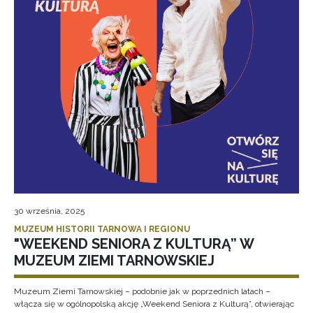
30 września, 2025
MUZEUM HISTORII TARNOWA I REGIONU
"WEEKEND SENIORA Z KULTURĄ” W
MUZEUM ZIEMI TARNOWSKIEJ
Muzeum Ziemi Tarnowskiej – podobnie jak w poprzednich latach –
włącza się w ogólnopolską akcję „Weekend Seniora z Kulturą”, otwierając