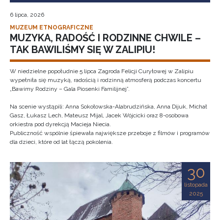
6 lipca, 2026
MUZEUM ETNOGRAFICZNE
MUZYKA, RADOŚĆ I RODZINNE CHWILE –
TAK BAWILIŚMY SIĘ W ZALIPIU!
W niedzielne popołudnie 5 lipca Zagroda Felicji Curyłowej w Zalipiu
wypełniła się muzyką, radością i rodzinną atmosferą podczas koncertu
„Bawimy Rodziny – Gala Piosenki Familijnej”.
Na scenie wystąpili: Anna Sokołowska-Alabrudzińska, Anna Dijuk, Michał
Gasz, Łukasz Lech, Mateusz Mijal, Jacek Wójcicki oraz 8-osobowa
orkiestra pod dyrekcją Macieja Niecia.
Publiczność wspólnie śpiewała największe przeboje z filmów i programów
dla dzieci, które od lat łączą pokolenia.
30
listopada
2025