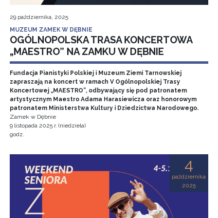
29 października, 2025
MUZEUM ZAMEK W DĘBNIE
OGÓLNOPOLSKA TRASA KONCERTOWA
„MAESTRO” NA ZAMKU W DĘBNIE
Fundacja Pianistyki Polskiej i Muzeum Ziemi Tarnowskiej
zapraszają na koncert w ramach V Ogólnopolskiej Trasy
Koncertowej „MAESTRO”, odbywający się pod patronatem
artystycznym Maestro Adama Harasiewicza oraz honorowym
patronatem Ministerstwa Kultury i Dziedzictwa Narodowego.
Zamek w Dębnie
9 listopada 2025 r. (niedziela)
godz.
4
października
2025