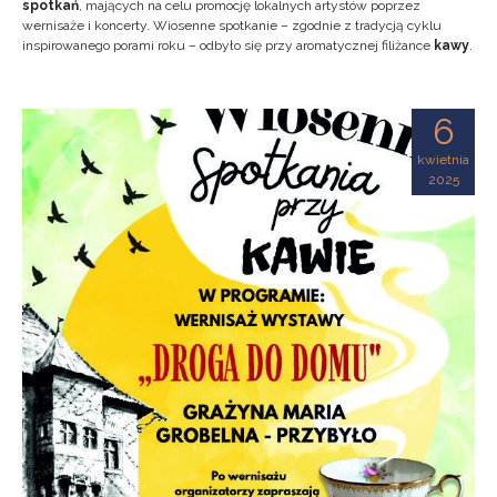
spotkań
, mających na celu promocję lokalnych artystów poprzez
wernisaże i koncerty. Wiosenne spotkanie – zgodnie z tradycją cyklu
inspirowanego porami roku – odbyło się przy aromatycznej filiżance
kawy
.
6
kwietnia
2025