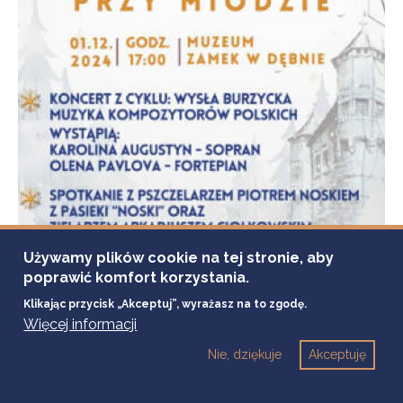
Używamy plików cookie na tej stronie, aby
poprawić komfort korzystania.
Klikając przycisk „Akceptuj”, wyrażasz na to zgodę.
21 listopada, 2024
Więcej informacji
MUZEUM ZAMEK W DĘBNIE
ZIMOWE SPOTKANIA PRZY MIODZIE 1
Nie, dziękuje
Akceptuję
GRUDNIA (NIEDZIELA) 2024 R.