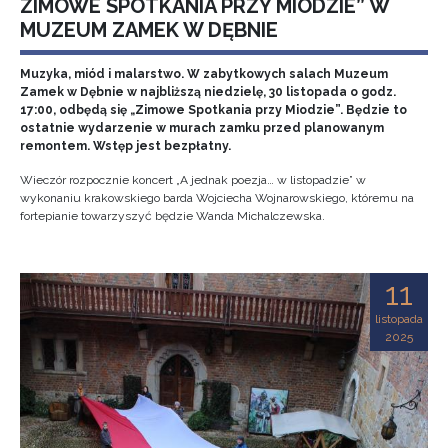
ZIMOWE SPOTKANIA PRZY MIODZIE” W
MUZEUM ZAMEK W DĘBNIE
Muzyka, miód i malarstwo. W zabytkowych salach Muzeum
Zamek w Dębnie w najbliższą niedzielę, 30 listopada o godz.
17:00, odbędą się „Zimowe Spotkania przy Miodzie”. Będzie to
ostatnie wydarzenie w murach zamku przed planowanym
remontem. Wstęp jest bezpłatny.
Wieczór rozpocznie koncert „A jednak poezja… w listopadzie” w
wykonaniu krakowskiego barda Wojciecha Wojnarowskiego, któremu na
fortepianie towarzyszyć będzie Wanda Michalczewska.
11
listopada
2025