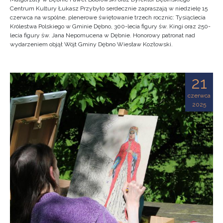
Centrum Kultury Łukasz Przybyło serdecznie zapraszają w niedzielę 15
czerwca na wspólne, plenerowe świętowanie trzech rocznic: Tysiąclecia
Królestwa Polskiego w Gminie Dębno, 300-lecia figury św. Kingi oraz 250-
lecia figury św. Jana Nepomucena w Dębnie. Honorowy patronat nad
wydarzeniem objął Wójt Gminy Dębno Wiesław Kozłowski.
21
czerwca
2025