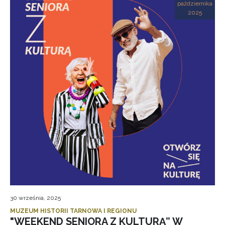
października
2025
30 września, 2025
MUZEUM HISTORII TARNOWA I REGIONU
"WEEKEND SENIORA Z KULTURĄ” W