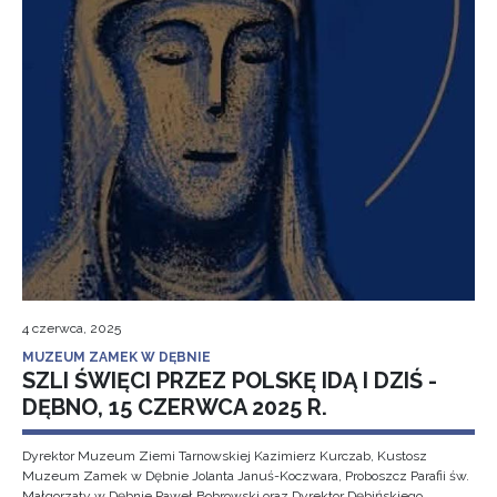
4 czerwca, 2025
MUZEUM ZAMEK W DĘBNIE
SZLI ŚWIĘCI PRZEZ POLSKĘ IDĄ I DZIŚ -
DĘBNO, 15 CZERWCA 2025 R.
Dyrektor Muzeum Ziemi Tarnowskiej Kazimierz Kurczab, Kustosz
Muzeum Zamek w Dębnie Jolanta Januś-Koczwara, Proboszcz Parafii św.
Małgorzaty w Dębnie Paweł Bobrowski oraz Dyrektor Dębińskiego