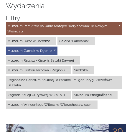
Wydarzenia
Filtry
Muzeum Pamiątek po Janie Matejce "Koryznówka" w Nowym
Wiśniczu
Muzeum Dwór w Dołędze
Galeria "Panorama"
Muzeum Zamek w Dębnie
Muzeum Ratusz - Galeria Sztuki Dawnej
Muzeum Historii Tarnowa i Regionu
Siedziba
Regionalne Centrum Edukacji o Pamięci im. gen. bryg. Zdzisława
Baszaka
Zagroda Felicji Curyłowej w Zalipiu
Muzeum Etnograficzne
Muzeum Wincentego Witosa w Wierzchosławicach
30