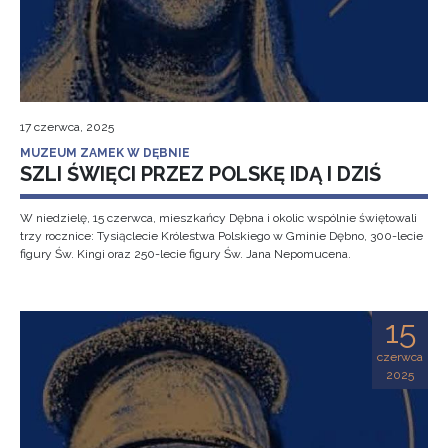
17 czerwca, 2025
MUZEUM ZAMEK W DĘBNIE
SZLI ŚWIĘCI PRZEZ POLSKĘ IDĄ I DZIŚ
W niedzielę, 15 czerwca, mieszkańcy Dębna i okolic wspólnie świętowali
trzy rocznice: Tysiąclecie Królestwa Polskiego w Gminie Dębno, 300-lecie
figury Św. Kingi oraz 250-lecie figury Św. Jana Nepomucena.
15
czerwca
2025