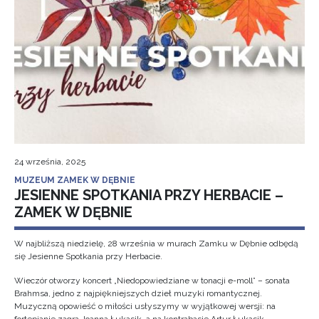
24 września, 2025
MUZEUM ZAMEK W DĘBNIE
JESIENNE SPOTKANIA PRZY HERBACIE –
ZAMEK W DĘBNIE
W najbliższą niedzielę, 28 września w murach Zamku w Dębnie odbędą
się Jesienne Spotkania przy Herbacie.
Wieczór otworzy koncert „Niedopowiedziane w tonacji e-moll” – sonata
Brahmsa, jedno z najpiękniejszych dzieł muzyki romantycznej.
Muzyczną opowieść o miłości usłyszymy w wyjątkowej wersji: na