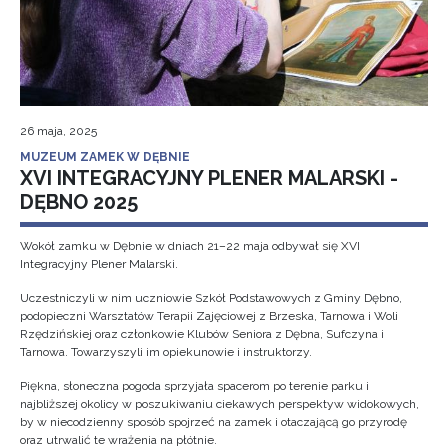
26 maja, 2025
MUZEUM ZAMEK W DĘBNIE
XVI INTEGRACYJNY PLENER MALARSKI -
DĘBNO 2025
Wokół zamku w Dębnie w dniach 21–22 maja odbywał się XVI
Integracyjny Plener Malarski.
Uczestniczyli w nim uczniowie Szkół Podstawowych z Gminy Dębno,
podopieczni Warsztatów Terapii Zajęciowej z Brzeska, Tarnowa i Woli
Rzędzińskiej oraz członkowie Klubów Seniora z Dębna, Sufczyna i
Tarnowa. Towarzyszyli im opiekunowie i instruktorzy.
Piękna, słoneczna pogoda sprzyjała spacerom po terenie parku i
najbliższej okolicy w poszukiwaniu ciekawych perspektyw widokowych,
by w niecodzienny sposób spojrzeć na zamek i otaczającą go przyrodę
oraz utrwalić te wrażenia na płótnie.