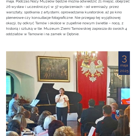
maja. Podczas Nocy Muzeów będzie można odwiedzić 21 miejsc, obejrzeć
26 wystaw i uczestniczyć w 37 wydarzeniach - od wernisaży, przez
warsztaty, spotkania z artystami, oprowadzania kuratorskie, aż po kino
plenerowe czy konsultacje fotograficzne. Nie przegap tej wyjątkowej
okazji, by odkryć Tarnów i okolice w zupełnie nowym świetle – nocą, z
historią i sztuką w tle. Muzeum Ziemi Tarnowskiej zaprasza do swoich 4
oddziałów w Tarnowie i na zamek w Dębnie.
3
maja
2025