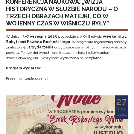
KONFERENCJA NAUKOWA: „WIZJA
HISTORYCZNA W SŁUŻBIE NARODU – O
TRZECH OBRAZACH MATEJKI, CO W
WOJENNY CZAS W WIŚNICZU BYŁY”
W dniach
5–7 września 2025 r.
odbędzie się XVIII edycja
Weekendu z
Zabytkami Powiatu Bocheńskiego
. W programie tegorocznej odsłony
znalazło się
83 wydarzenia
odbywające się w różnych miejscowościach
powiatu. To trzy dni wypełnione kulturą, historią i odkrywaniem
dziedzictwa regionu. Wszystkie wydarzenia są bezpłatne.
Program wydarzeń
Przez 3 dni zaplanowano m.in.:
27
lipca
2025