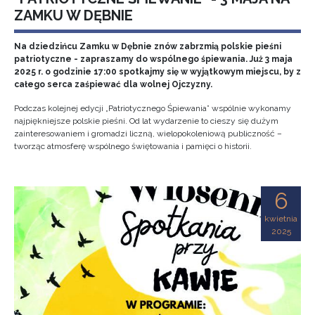
ZAMKU W DĘBNIE
Na dziedzińcu Zamku w Dębnie znów zabrzmią polskie pieśni
patriotyczne - zapraszamy do wspólnego śpiewania. Już 3 maja
2025 r. o godzinie 17:00 spotkajmy się w wyjątkowym miejscu, by z
całego serca zaśpiewać dla wolnej Ojczyzny.
Podczas kolejnej edycji „Patriotycznego Śpiewania” wspólnie wykonamy
najpiękniejsze polskie pieśni. Od lat wydarzenie to cieszy się dużym
zainteresowaniem i gromadzi liczną, wielopokoleniową publiczność –
tworząc atmosferę wspólnego świętowania i pamięci o historii.
6
kwietnia
2025