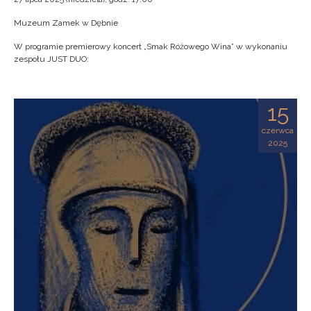
Muzeum Zamek w Dębnie
W programie premierowy koncert „Smak Różowego Wina” w wykonaniu
zespołu JUST DUO:
15
czerwca
2025