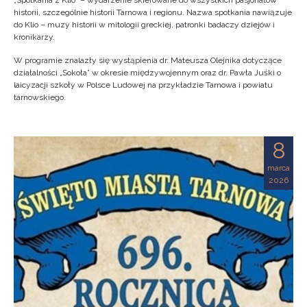
„Spotkania z Klio” – wydarzenie skierowane do wszystkich pasjonatów
historii, szczególnie historii Tarnowa i regionu. Nazwa spotkania nawiązuje
do Klio – muzy historii w mitologii greckiej, patronki badaczy dziejów i
kronikarzy.
W programie znalazły się wystąpienia dr. Mateusza Olejnika dotyczące
działalności „Sokoła” w okresie międzywojennym oraz dr. Pawła Juśki o
laicyzacji szkoły w Polsce Ludowej na przykładzie Tarnowa i powiatu
tarnowskiego.
8
marca
2026