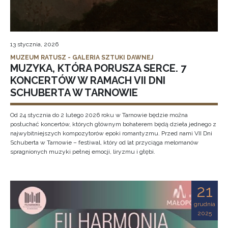
13 stycznia, 2026
MUZEUM RATUSZ - GALERIA SZTUKI DAWNEJ
MUZYKA, KTÓRA PORUSZA SERCE. 7
KONCERTÓW W RAMACH VII DNI
SCHUBERTA W TARNOWIE
Od 24 stycznia do 2 lutego 2026 roku w Tarnowie będzie można
posłuchać koncertów, których głównym bohaterem będą dzieła jednego z
najwybitniejszych kompozytorów epoki romantyzmu. Przed nami VII Dni
Schuberta w Tarnowie – festiwal, który od lat przyciąga melomanów
spragnionych muzyki pełnej emocji, liryzmu i głębi.
21
grudnia
2025