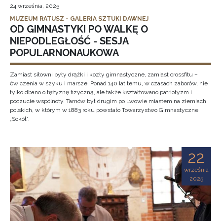
24 września, 2025
MUZEUM RATUSZ - GALERIA SZTUKI DAWNEJ
OD GIMNASTYKI PO WALKĘ O
NIEPODLEGŁOŚĆ - SESJA
POPULARNONAUKOWA
Zamiast siłowni były drążki i kozły gimnastyczne, zamiast crossfitu –
ćwiczenia w szyku i marsze. Ponad 140 lat temu, w czasach zaborów, nie
tylko dbano o tężyznę fizyczną, ale także kształtowano patriotyzm i
poczucie wspólnoty. Tarnów był drugim po Lwowie miastem na ziemiach
polskich, w którym w 1883 roku powstało Towarzystwo Gimnastyczne
„Sokół”.
22
września
2025