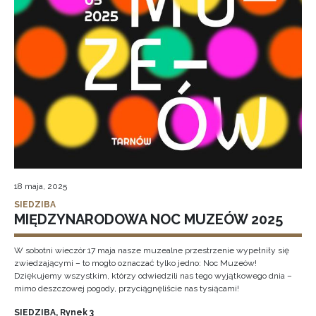
18 maja, 2025
SIEDZIBA
MIĘDZYNARODOWA NOC MUZEÓW 2025
W sobotni wieczór 17 maja nasze muzealne przestrzenie wypełniły się
zwiedzającymi – to mogło oznaczać tylko jedno: Noc Muzeów!
Dziękujemy wszystkim, którzy odwiedzili nas tego wyjątkowego dnia –
mimo deszczowej pogody, przyciągnęliście nas tysiącami!
SIEDZIBA, Rynek 3