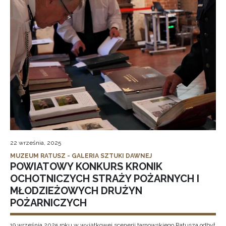
22 września, 2025
MUZEUM RATUSZ - GALERIA SZTUKI DAWNEJ
POWIATOWY KONKURS KRONIK
OCHOTNICZYCH STRAŻY POŻARNYCH I
MŁODZIEŻOWYCH DRUŻYN
POŻARNICZYCH
19 września 2025 roku w wyjątkowej scenerii tarnowskiego Ratusza odbył