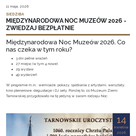
11 maja, 2026
SIEDZIBA
MIĘDZYNARODOWA NOC MUZEÓW 2026 -
ZWIEDZAJ BEZPŁATNIE
Międzynarodowa Noc Muzeów 2026. Co
nas czeka w tym roku?
3 dni pełne wrażeń
27 miejsc (w tym 4 nowe)
29 wystaw
49 wydarzeń
W programie m.in.: wernisaże, pokazy, spotkania z artystami, warsztaty,
kino plenerowe, degustacje i DJ sety. Poniżej to, co Muzeum Ziemi
Tarnowskiej przygotowało na tę jedyną w swoim rodzaju Noc:
14
kwietnia
2026