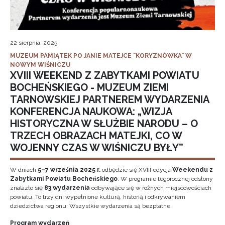
22 sierpnia, 2025
MUZEUM PAMIĄTEK PO JANIE MATEJCE "KORYZNÓWKA" W
NOWYM WIŚNICZU
XVIII WEEKEND Z ZABYTKAMI POWIATU
BOCHEŃSKIEGO - MUZEUM ZIEMI
TARNOWSKIEJ PARTNEREM WYDARZENIA
KONFERENCJA NAUKOWA: „WIZJA
HISTORYCZNA W SŁUŻBIE NARODU – O
TRZECH OBRAZACH MATEJKI, CO W
WOJENNY CZAS W WIŚNICZU BYŁY”
W dniach
5–7 września 2025 r.
odbędzie się XVIII edycja
Weekendu z
Zabytkami Powiatu Bocheńskiego
. W programie tegorocznej odsłony
znalazło się
83 wydarzenia
odbywające się w różnych miejscowościach
powiatu. To trzy dni wypełnione kulturą, historią i odkrywaniem
dziedzictwa regionu. Wszystkie wydarzenia są bezpłatne.
Program wydarzeń