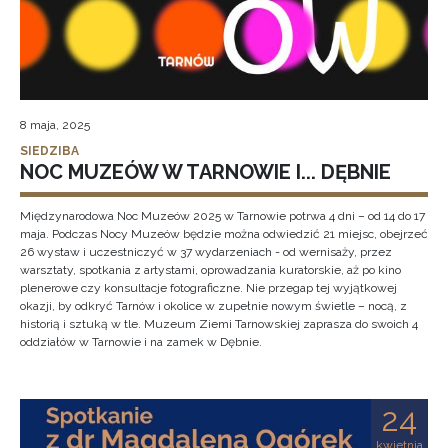
8 maja, 2025
SIEDZIBA
NOC MUZEÓW W TARNOWIE I... DĘBNIE
Międzynarodowa Noc Muzeów 2025 w Tarnowie potrwa 4 dni – od 14 do 17
maja. Podczas Nocy Muzeów będzie można odwiedzić 21 miejsc, obejrzeć
26 wystaw i uczestniczyć w 37 wydarzeniach - od wernisaży, przez
warsztaty, spotkania z artystami, oprowadzania kuratorskie, aż po kino
plenerowe czy konsultacje fotograficzne. Nie przegap tej wyjątkowej
okazji, by odkryć Tarnów i okolice w zupełnie nowym świetle – nocą, z
historią i sztuką w tle. Muzeum Ziemi Tarnowskiej zaprasza do swoich 4
oddziałów w Tarnowie i na zamek w Dębnie.
24
kwietnia