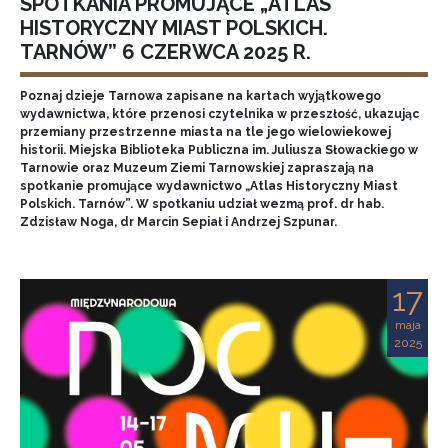
SPOTKANIA PROMUJĄCE „ATLAS
HISTORYCZNY MIAST POLSKICH.
TARNÓW” 6 CZERWCA 2025 R.
Poznaj dzieje Tarnowa zapisane na kartach wyjątkowego
wydawnictwa, które przenosi czytelnika w przeszłość, ukazując
przemiany przestrzenne miasta na tle jego wielowiekowej
historii. Miejska Biblioteka Publiczna im. Juliusza Słowackiego w
Tarnowie oraz Muzeum Ziemi Tarnowskiej zapraszają na
spotkanie promujące wydawnictwo „Atlas Historyczny Miast
Polskich. Tarnów”. W spotkaniu udział wezmą prof. dr hab.
Zdzisław Noga, dr Marcin Sepiał i Andrzej Szpunar.
17
maja
2025