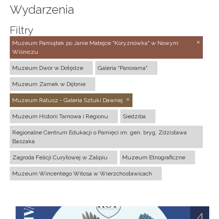
Wydarzenia
Filtry
Muzeum Pamiątek po Janie Matejce "Koryznówka" w Nowym
Wiśniczu
Muzeum Dwór w Dołędze
Galeria "Panorama"
Muzeum Zamek w Dębnie
Muzeum Ratusz - Galeria Sztuki Dawnej
Muzeum Historii Tarnowa i Regionu
Siedziba
Regionalne Centrum Edukacji o Pamięci im. gen. bryg. Zdzisława
Baszaka
Zagroda Felicji Curyłowej w Zalipiu
Muzeum Etnograficzne
Muzeum Wincentego Witosa w Wierzchosławicach
4