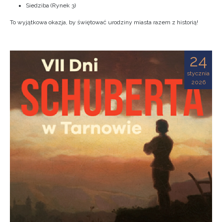
Siedziba (Rynek 3)
To wyjątkowa okazja, by świętować urodziny miasta razem z historią!
24
stycznia
2026