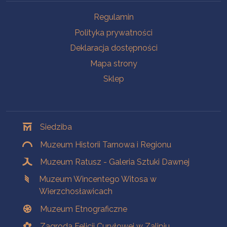
Na skróty
Regulamin
Polityka prywatności
Deklaracja dostępności
Mapa strony
Sklep
Oddziały
Siedziba
Muzeum Historii Tarnowa i Regionu
Muzeum Ratusz - Galeria Sztuki Dawnej
Muzeum Wincentego Witosa w
Wierzchosławicach
Muzeum Etnograficzne
Zagroda Felicji Curyłowej w Zalipiu