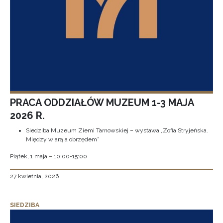
PRACA ODDZIAŁÓW MUZEUM 1-3 MAJA
2026 R.
Siedziba Muzeum Ziemi Tarnowskiej – wystawa „Zofia Stryjeńska.
Między wiarą a obrzędem”
Piątek, 1 maja – 10:00-15:00
27 kwietnia, 2026
SIEDZIBA