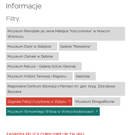
Informacje
Filtry:
Muzeum Pamiątek po Janie Matejce "Koryznówka" w Nowym
Wiśniczu
Muzeum Dwór w Dołędze
Galeria "Panorama"
Muzeum Zamek w Dębnie
Muzeum Ratusz - Galeria Sztuki Dawnej
Muzeum Historii Tarnowa i Regionu
Siedziba
Regionalne Centrum Edukacji o Pamięci im. gen. bryg. Zdzisława
Baszaka
Zagroda Felicji Curyłowej w Zalipiu
Muzeum Etnograficzne
Muzeum Wincentego Witosa w Wierzchosławicach
ZAGRODA FELICJI CURYŁOWEJ W ZALIPIU