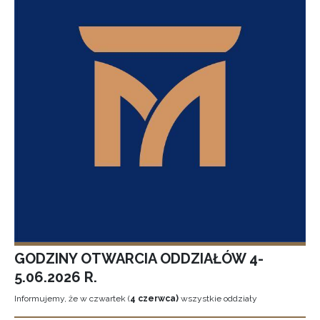
GODZINY OTWARCIA ODDZIAŁÓW 4-
5.06.2026 R.
Informujemy, że w czwartek (
4 czerwca)
wszystkie oddziały