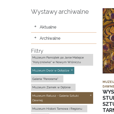
Wystawy archiwalne
wystawy
Aktualne
Archiwalne
Filtry
Muzeum Pamiątek po Janie Matejce
"Koryznówka" w Nowym Wiśniczu
Muzeum Dwór w Dołędze
Galeria "Panorama"
MUZEU
DAWNE
Muzeum Zamek w Dębnie
WYS
Muzeum Ratusz - Galeria Sztuki
STU
Dawnej
SZTU
Muzeum Historii Tarnowa i Regionu
TAR