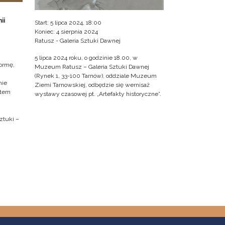
ii
Start: 5 lipca 2024, 18:00
Koniec: 4 sierpnia 2024
Ratusz - Galeria Sztuki Dawnej
5 lipca 2024 roku, o godzinie 18.00, w
ormę,
Muzeum Ratusz – Galeria Sztuki Dawnej
(Rynek 1, 33-100 Tarnów), oddziale Muzeum
nie
Ziemi Tarnowskiej, odbędzie się wernisaż
ktem
wystawy czasowej pt. „Artefakty historyczne”.
ztuki –