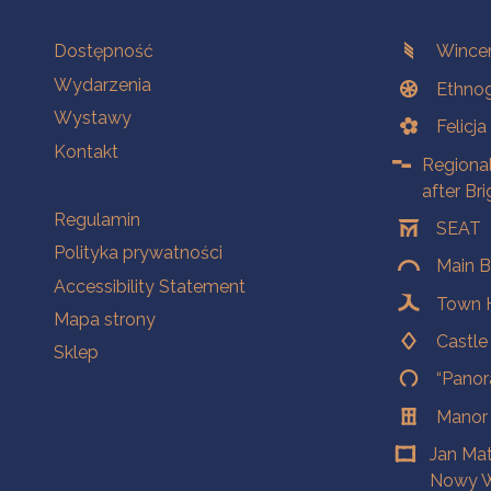
Na skróty.
Branches
Dostępność
Wincen
Wydarzenia
Ethnog
Wystawy
Felicj
Kontakt
Regiona
after Br
Na skróty.
Regulamin
SEAT
Polityka prywatności
Main B
Accessibility Statement
Town H
Mapa strony
Castl
Sklep
“Panor
Manor
Jan Ma
Nowy W