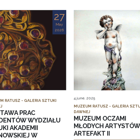
27
May
2026
4 june, 2025
M RATUSZ - GALERIA SZTUKI
J
MUZEUM RATUSZ - GALERIA SZTU
TAWA PRAC
DAWNEJ
MUZEUM OCZAMI
DENTÓW WYDZIAŁU
MŁODYCH ARTYSTÓW
KI AKADEMII
ARTEFAKT II
NOWSKIEJ W