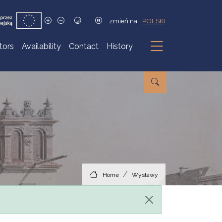
zmień na
POLSKI
itors
Availability
Contact
History
Submenu
Home
Wystawy