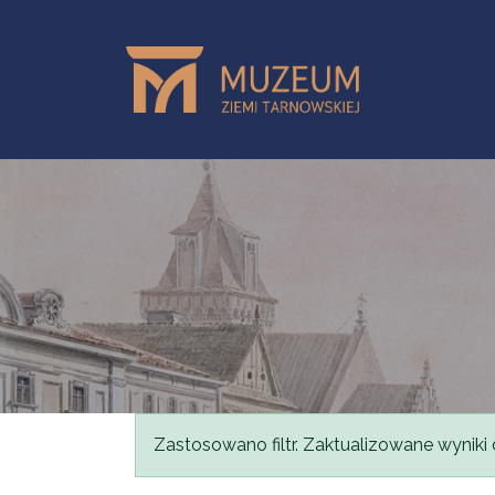
Skip to main content
Status message
Zastosowano filtr. Zaktualizowane wyniki 