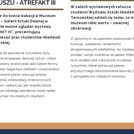
SZU - ATREFAKT III
W salach wystawowych ratusza
studenci Wydziału Sztuki Akadem
e do końca wakacji w Muzeum
Tarnowskiej oddali się temu, co w
– Galerii Sztuki Dawnej w
muzeum robić warto – uważnej
ie można oglądać wystawę
obserwacji.
KT III”, prezentującą
ziesiąt prac studentów Akademii
Z ogromnym skupieniem analizowali f
skiej.
funkcję, zdobienia i ornamenty
eksponowanych artefaktów, by następ
cją do powstania rysunków były
przelać swoje wrażenia na papier. Efe
e eksponaty dawnej sztuki, które
tych działań jest niezwykła wystawa
twórcy analizowali pod kątem formy,
rysunków, które pokazują proces
 oraz bogactwa zdobień i ornamentów.
artystycznego odwzorowania dawnej s
owane prace ukazują proces
z perspektywy młodych twórców.
znej interpretacji historycznych
tów i pokazują, jak współczesne
nie młodego pokolenia może nadać
ymiar muzealnym skarbom.