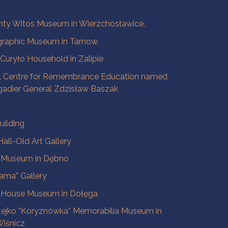
ty Witos Museum in Wierzchosławice,
raphic Museum in Tarnow.
a Curyło Household in Zalipie
l Centre for Remembrance Education named
igadier General Zdzisław Baszak
uilding
all-Old Art Gallery
e Museum in Dębno
ama” Gallery
 House Museum in Dołęga
tejko “Koryznówka” Memorabilia Museum in
iśnicz