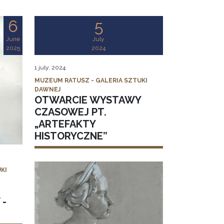
6
5
June
July
2025
2024
1 july, 2024
MUZEUM RATUSZ - GALERIA SZTUKI
DAWNEJ
OTWARCIE WYSTAWY
CZASOWEJ PT.
„ARTEFAKTY
HISTORYCZNE”
KI
 -