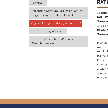
RATU
Siedziba
Regionalne Centrum Edukacji o Pamięci
Jeszcz
im. gen. bryg. Zdzisława Baszaka
Ratusz 
Tarnow
Zagroda Felicji Curyłowej w Zalipiu
„ARTEFA
kilkad
Muzeum Etnograficzne
Tarnow
Muzeum Wincentego Witosa w
Inspira
Wierzchosławicach
muzealn
młodzi 
funkcji
Prezent
artystyc
artefak
spojrze
nowy w