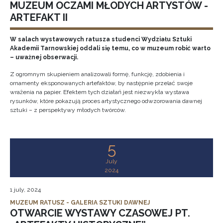
MUZEUM OCZAMI MŁODYCH ARTYSTÓW -
ARTEFAKT II
W salach wystawowych ratusza studenci Wydziału Sztuki
Akademii Tarnowskiej oddali się temu, co w muzeum robić warto
– uważnej obserwacji.
Z ogromnym skupieniem analizowali formę, funkcję, zdobienia i
ornamenty eksponowanych artefaktów, by następnie przelać swoje
wrażenia na papier. Efektem tych działań jest niezwykła wystawa
rysunków, które pokazują proces artystycznego odwzorowania dawnej
sztuki – z perspektywy młodych twórców.
5
July
2024
1 july, 2024
MUZEUM RATUSZ - GALERIA SZTUKI DAWNEJ
OTWARCIE WYSTAWY CZASOWEJ PT.