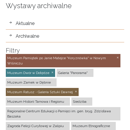
Wystawy archiwalne
wystawy
Aktualne
Archiwalne
Filtry
Muzeum Pamiątek po Janie Matejce "Koryznówka" w Nowym
Wiśniczu
Muzeum Dwór w Dołędze
Galeria "Panorama"
Muzeum Zamek w Dębnie
Muzeum Ratusz - Galeria Sztuki Dawnej
Muzeum Historii Tarnowa i Regionu
Siedziba
Regionalne Centrum Edukacji o Pamięci im. gen. bryg. Zdzisława
Baszaka
Zagroda Felicji Curyłowej w Zalipiu
Muzeum Etnograficzne