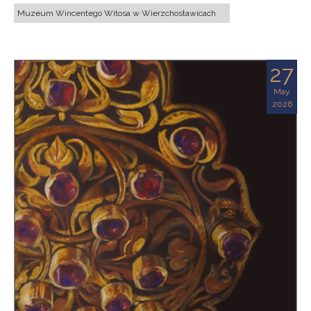
Muzeum Wincentego Witosa w Wierzchosławicach
27
May
2026