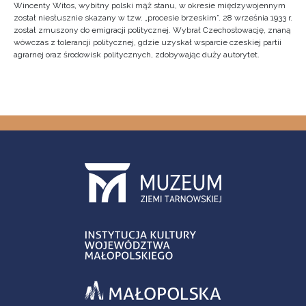
Wincenty Witos, wybitny polski mąż stanu, w okresie międzywojennym
został niesłusznie skazany w tzw. „procesie brzeskim”. 28 września 1933 r.
został zmuszony do emigracji politycznej. Wybrał Czechosłowację, znaną
wówczas z tolerancji politycznej, gdzie uzyskał wsparcie czeskiej partii
agrarnej oraz środowisk politycznych, zdobywając duży autorytet.