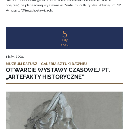
Muzeum Wincentego Witosa w Wierzchosławicach będzie można
obejrzeć na planszowej wystawie w Centrum Kultury Wsi Polskiej im. W.
Witosa w Wierzchosławicach.
5
July
2024
1 july, 2024
MUZEUM RATUSZ - GALERIA SZTUKI DAWNEJ
OTWARCIE WYSTAWY CZASOWEJ PT.
„ARTEFAKTY HISTORYCZNE”