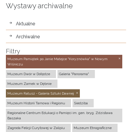
Wystawy archiwalne
wystawy
Aktualne
Archiwalne
Filtry
Muzeum Pamiątek po Janie Matejce "Koryznówka" w Nowym
Wiśniczu
Muzeum Dwór w Dołędze
Galeria "Panorama"
Muzeum Zamek w Dębnie
Muzeum Ratusz - Galeria Sztuki Dawnej
Muzeum Historii Tarnowa i Regionu
Siedziba
Regionalne Centrum Edukacji o Pamięci im. gen. bryg. Zdzisława
Baszaka
Zagroda Felicji Curyłowej w Zalipiu
Muzeum Etnograficzne