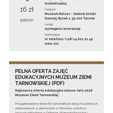
intelektualną
16 zł
miejsce
Muzeum Ratusz - Galeria Sztuki
Dawnej, Rynek 1, 33-100 Tarnów
person
uwagi
wymagana rezerwacja
rezerwacja
nr telefonu: (+48) 14 621 21 49
wew. 101
PEŁNA OFERTA ZAJĘĆ
EDUKACYJNYCH MUZEUM ZIEMI
TARNOWSKIEJ (PDF)
Najnowsza oferta edukacyjna wiosna–lato 2026
Muzeum Ziemi Tarnowskiej
Przygotowaliśmy blisko 80 różnorodnych lekcji muzealnych
realizowanych w placówkach w Tarnowie, a także w
naszych oddziałach w Dołędze, Wierzchosławicach i