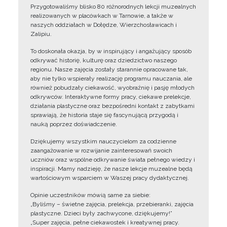
Przygotowaliśmy blisko 80 różnorodnych lekcji muzealnych
realizowanych w placówkach w Tarnowie, a także w
naszych oddziałach w Dołędze, Wierzchosławicach i
Zalipiu.
To doskonała okazja, by w inspirujący i angażujący sposób
odkrywać historię, kulturę oraz dziedzictwo naszego
regionu. Nasze zajęcia zostały starannie opracowane tak,
aby nie tylko wspierały realizację programu nauczania, ale
również pobudzały ciekawość, wyobraźnię i pasję młodych
odkrywców. Interaktywne formy pracy, ciekawe prelekcje,
działania plastyczne oraz bezpośredni kontakt z zabytkami
sprawiają, że historia staje się fascynującą przygodą i
nauką poprzez doświadczenie.
Dziękujemy wszystkim nauczycielom za codzienne
zaangażowanie w rozwijanie zainteresowań swoich
uczniów oraz wspólne odkrywanie świata pełnego wiedzy i
inspiracji. Mamy nadzieję, że nasze lekcje muzealne będą
wartościowym wsparciem w Waszej pracy dydaktycznej.
Opinie uczestników mówią same za siebie:
„Byliśmy – świetne zajęcia, prelekcja, przebieranki, zajęcia
plastyczne. Dzieci były zachwycone, dziękujemy!”
„Super zajęcia, pełne ciekawostek i kreatywnej pracy.