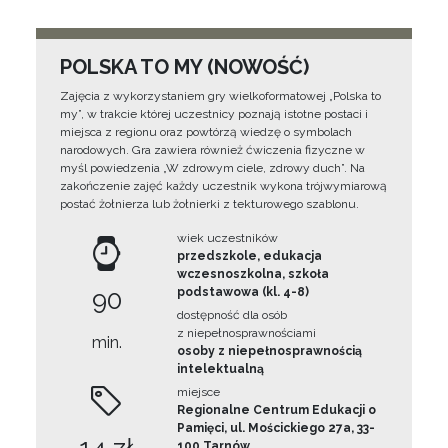
POLSKA TO MY (NOWOŚĆ)
Zajęcia z wykorzystaniem gry wielkoformatowej „Polska to
my”, w trakcie której uczestnicy poznają istotne postaci i
miejsca z regionu oraz powtórzą wiedzę o symbolach
narodowych. Gra zawiera również ćwiczenia fizyczne w
myśl powiedzenia „W zdrowym ciele, zdrowy duch”. Na
zakończenie zajęć każdy uczestnik wykona trójwymiarową
postać żołnierza lub żołnierki z tekturowego szablonu.
wiek uczestników
przedszkole, edukacja
wczesnoszkolna, szkoła
90
podstawowa (kl. 4-8)
dostępność dla osób
z niepełnosprawnościami
min.
osoby z niepełnosprawnością
intelektualną
miejsce
Regionalne Centrum Edukacji o
Pamięci, ul. Mościckiego 27a, 33-
100 Tarnów