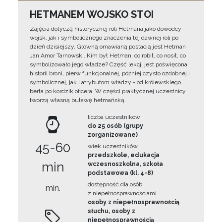
HETMANEM WOJSKO STOI
Zajęcia dotyczą historycznej roli Hetmana jako dowódcy
wojsk, jak i symbolicznego znaczenia tej dawnej roli po
dzień dzisiejszy. Główną omawianą postacią jest Hetman
Jan Amor Tarnowski. Kim był Hetman, co robił, co nosił, co
symbolizowało jego władze? Część lekcji jest poświęcona
historii broni, pierw funkcjonalnej, później czysto ozdobnej i
symbolicznej, jak i atrybutom władzy - od królewskiego
berła po kordzik oficera. W części praktycznej uczestnicy
tworzą własną buławę hetmańską.
liczba uczestników
do 25 osób (grupy
zorganizowane)
45-60
wiek uczestników
przedszkole, edukacja
min
wczesnoszkolna, szkoła
podstawowa (kl. 4-8)
dostępność dla osób
min.
z niepełnosprawnościami
osoby z niepełnosprawnością
słuchu, osoby z
niepełnosprawnością