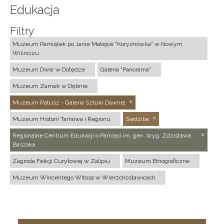
Edukacja
Filtry
Muzeum Pamiątek po Janie Matejce "Koryznówka" w Nowym
Wiśniczu
Muzeum Dwór w Dołędze
Galeria "Panorama"
Muzeum Zamek w Dębnie
Muzeum Ratusz - Galeria Sztuki Dawnej
Muzeum Historii Tarnowa i Regionu
Siedziba
Regionalne Centrum Edukacji o Pamięci im. gen. bryg. Zdzisława
Baszaka
Zagroda Felicji Curyłowej w Zalipiu
Muzeum Etnograficzne
Muzeum Wincentego Witosa w Wierzchosławicach