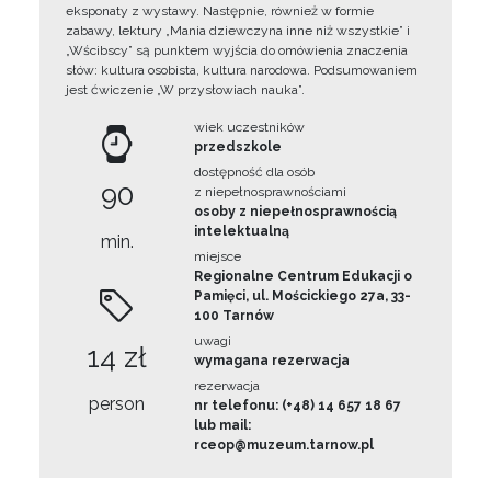
eksponaty z wystawy. Następnie, również w formie
zabawy, lektury „Mania dziewczyna inne niż wszystkie” i
„Wścibscy” są punktem wyjścia do omówienia znaczenia
słów: kultura osobista, kultura narodowa. Podsumowaniem
jest ćwiczenie „W przysłowiach nauka”.
wiek uczestników
przedszkole
dostępność dla osób
90
z niepełnosprawnościami
osoby z niepełnosprawnością
intelektualną
min.
miejsce
Regionalne Centrum Edukacji o
Pamięci, ul. Mościckiego 27a, 33-
100 Tarnów
uwagi
14 zł
wymagana rezerwacja
rezerwacja
person
nr telefonu: (+48) 14 657 18 67
lub mail:
rceop@muzeum.tarnow.pl