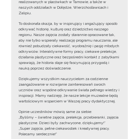
realizowanych w placówkach w Tarnowie, a także w
naszych oddziałach w Dołędze, Wierzchosławicach i
Zalipiu.
To doskonała okazja, by w inspirujący i angażujący sposób
odkrywać historię, kulturę oraz dziedzictwo naszego
regionu. Nasze zajęcia zostały starannie opracowane tak,
aby nie tylko wspierały realizację programu nauczania, ale
również pobudzały ciekawość, wyobraźnię i pasję młodych
odkrywców. Interaktywne formy pracy, ciekawe prelekcje,
działania plastyczne oraz bezpośredni kontakt z zabytkami
sprawiają, że historia staje się fascynującą przygodą i
nauką poprzez doświadczenie.
Dziękujemy wszystkim nauczycielom za codzienne
zaangażowanie w rozwijanie zainteresowań swoich
uczniów oraz wspólne odkrywanie świata pełnego wiedzy i
inspiracji. Mamy nadzieję, że nasze lekcje muzealne będą
wartościowym wsparciem w Waszej pracy dydaktycznej.
Opinie uczestników mówią same za siebie:
„Byliśmy – świetne zajęcia, prelekcja, przebieranki, zajęcia
plastyczne. Dzieci były zachwycone, dziękujemy!”
„Super zajęcia, pełne ciekawostek i kreatywnej pracy.
Polecamy serdecznie!”