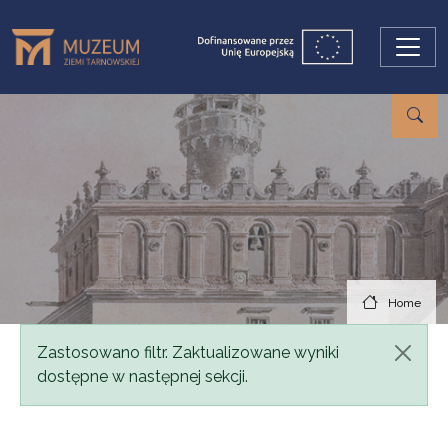
Skip to main content
Home
Status message
Zastosowano filtr. Zaktualizowane wyniki
dostępne w następnej sekcji.