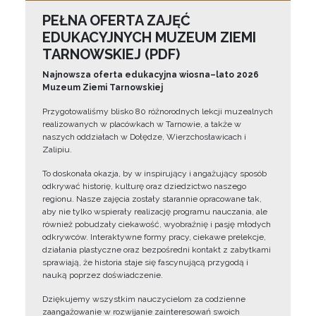
PEŁNA OFERTA ZAJĘĆ
EDUKACYJNYCH MUZEUM ZIEMI
TARNOWSKIEJ (PDF)
Najnowsza oferta edukacyjna wiosna–lato 2026
Muzeum Ziemi Tarnowskiej
Przygotowaliśmy blisko 80 różnorodnych lekcji muzealnych
realizowanych w placówkach w Tarnowie, a także w
naszych oddziałach w Dołędze, Wierzchosławicach i
Zalipiu.
To doskonała okazja, by w inspirujący i angażujący sposób
odkrywać historię, kulturę oraz dziedzictwo naszego
regionu. Nasze zajęcia zostały starannie opracowane tak,
aby nie tylko wspierały realizację programu nauczania, ale
również pobudzały ciekawość, wyobraźnię i pasję młodych
odkrywców. Interaktywne formy pracy, ciekawe prelekcje,
działania plastyczne oraz bezpośredni kontakt z zabytkami
sprawiają, że historia staje się fascynującą przygodą i
nauką poprzez doświadczenie.
Dziękujemy wszystkim nauczycielom za codzienne
zaangażowanie w rozwijanie zainteresowań swoich