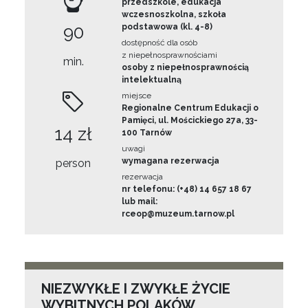
przedszkole, edukacja
wczesnoszkolna, szkoła
90
podstawowa (kl. 4-8)
dostępność dla osób
z niepełnosprawnościami
min.
osoby z niepełnosprawnością
intelektualną
miejsce
Regionalne Centrum Edukacji o
Pamięci, ul. Mościckiego 27a, 33-
14 zł
100 Tarnów
uwagi
wymagana rezerwacja
person
rezerwacja
nr telefonu: (+48) 14 657 18 67
lub mail:
rceop@muzeum.tarnow.pl
NIEZWYKŁE I ZWYKŁE ŻYCIE
WYBITNYCH POLAKÓW