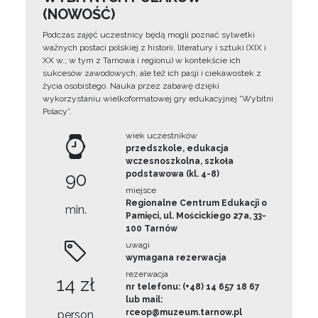
(NOWOŚĆ)
Podczas zajęć uczestnicy będą mogli poznać sylwetki
ważnych postaci polskiej z historii, literatury i sztuki (XIX i
XX w.; w tym z Tarnowa i regionu) w kontekście ich
sukcesów zawodowych, ale też ich pasji i ciekawostek z
życia osobistego. Nauka przez zabawę dzięki
wykorzystaniu wielkoformatowej gry edukacyjnej ”Wybitni
Polacy”.
wiek uczestników
przedszkole, edukacja
wczesnoszkolna, szkoła
90
podstawowa (kl. 4-8)
miejsce
Regionalne Centrum Edukacji o
min.
Pamięci, ul. Mościckiego 27a, 33-
100 Tarnów
uwagi
wymagana rezerwacja
rezerwacja
14 zł
nr telefonu: (+48) 14 657 18 67
lub mail:
rceop@muzeum.tarnow.pl
person