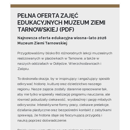
PEŁNA OFERTA ZAJĘĆ
EDUKACYJNYCH MUZEUM ZIEMI
TARNOWSKIEJ (PDF)
Najnowsza oferta edukacyjna wiosna–lato 2026
Muzeum Ziemi Tarnowskiej
Przygotowaliśmy blisko 80 różnorodnych lekcji muzealnych
realizowanych w placówkach w Tarnowie, a także w
naszych oddziałach w Dołędze, Wierzchosławicach i
Zalipiu.
To doskonała okazja, by w inspirujący i angażujący sposób
odkrywać historię, kulturę oraz dziedzictwo naszego
regionu. Nasze zajęcia zostały starannie opracowane tak,
aby nie tylko wspierały realizację programu nauczania, ale
również pobudzały ciekawość, wyobraźnię i pasję młodych
odkrywców. Interaktywne formy pracy, ciekawe prelekcje,
działania plastyczne oraz bezpośredni kontakt z zabytkami
sprawiają, że historia staje się fascynującą przygodą i
nauką poprzez doświadczenie.