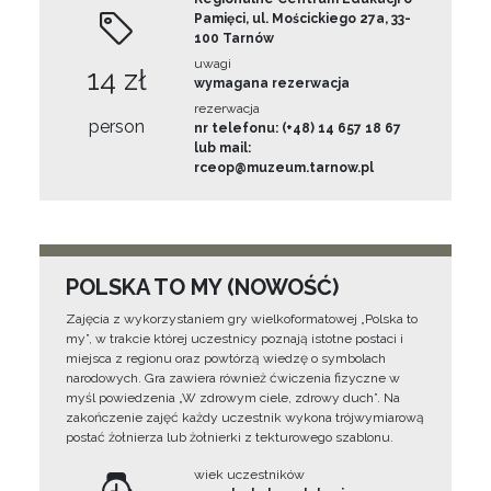
Pamięci, ul. Mościckiego 27a, 33-
100 Tarnów
uwagi
14 zł
wymagana rezerwacja
rezerwacja
person
nr telefonu: (+48) 14 657 18 67
lub mail:
rceop@muzeum.tarnow.pl
POLSKA TO MY (NOWOŚĆ)
Zajęcia z wykorzystaniem gry wielkoformatowej „Polska to
my”, w trakcie której uczestnicy poznają istotne postaci i
miejsca z regionu oraz powtórzą wiedzę o symbolach
narodowych. Gra zawiera również ćwiczenia fizyczne w
myśl powiedzenia „W zdrowym ciele, zdrowy duch”. Na
zakończenie zajęć każdy uczestnik wykona trójwymiarową
postać żołnierza lub żołnierki z tekturowego szablonu.
wiek uczestników