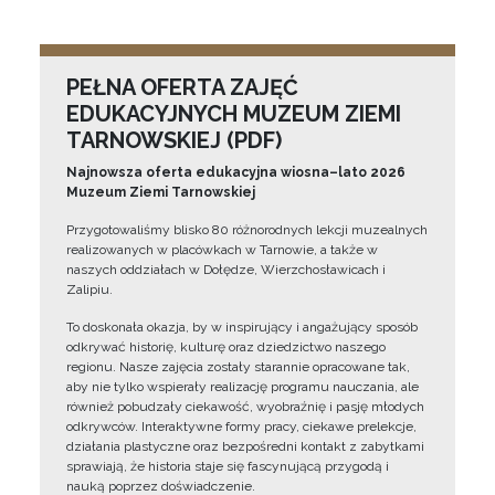
PEŁNA OFERTA ZAJĘĆ
EDUKACYJNYCH MUZEUM ZIEMI
TARNOWSKIEJ (PDF)
Najnowsza oferta edukacyjna wiosna–lato 2026
Muzeum Ziemi Tarnowskiej
Przygotowaliśmy blisko 80 różnorodnych lekcji muzealnych
realizowanych w placówkach w Tarnowie, a także w
naszych oddziałach w Dołędze, Wierzchosławicach i
Zalipiu.
To doskonała okazja, by w inspirujący i angażujący sposób
odkrywać historię, kulturę oraz dziedzictwo naszego
regionu. Nasze zajęcia zostały starannie opracowane tak,
aby nie tylko wspierały realizację programu nauczania, ale
również pobudzały ciekawość, wyobraźnię i pasję młodych
odkrywców. Interaktywne formy pracy, ciekawe prelekcje,
działania plastyczne oraz bezpośredni kontakt z zabytkami
sprawiają, że historia staje się fascynującą przygodą i
nauką poprzez doświadczenie.