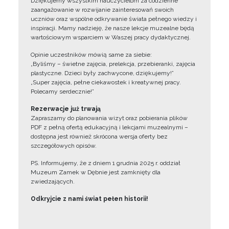
Dziękujemy wszystkim nauczycielom za codzienne
zaangażowanie w rozwijanie zainteresowań swoich
uczniów oraz wspólne odkrywanie świata pełnego wiedzy i
inspiracji. Mamy nadzieję, że nasze lekcje muzealne będą
wartościowym wsparciem w Waszej pracy dydaktycznej.
Opinie uczestników mówią same za siebie:
„Byliśmy – świetne zajęcia, prelekcja, przebieranki, zajęcia
plastyczne. Dzieci były zachwycone, dziękujemy!”
„Super zajęcia, pełne ciekawostek i kreatywnej pracy.
Polecamy serdecznie!”
Rezerwacje już trwają
Zapraszamy do planowania wizyt oraz pobierania plików
PDF z pełną ofertą edukacyjną i lekcjami muzealnymi –
dostępna jest również skrócona wersja oferty bez
szczegółowych opisów.
PS. Informujemy, że z dniem 1 grudnia 2025 r. oddział
Muzeum Zamek w Dębnie jest zamknięty dla
zwiedzających.
Odkryjcie z nami świat pełen historii!