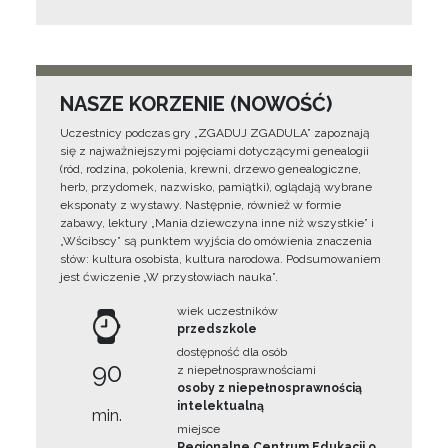
NASZE KORZENIE (NOWOŚĆ)
Uczestnicy podczas gry „ZGADUJ ZGADULA” zapoznają
się z najważniejszymi pojęciami dotyczącymi genealogii
(ród, rodzina, pokolenia, krewni, drzewo genealogiczne,
herb, przydomek, nazwisko, pamiątki), oglądają wybrane
eksponaty z wystawy. Następnie, również w formie
zabawy, lektury „Mania dziewczyna inne niż wszystkie” i
„Wścibscy” są punktem wyjścia do omówienia znaczenia
słów: kultura osobista, kultura narodowa. Podsumowaniem
jest ćwiczenie „W przysłowiach nauka”.
wiek uczestników
przedszkole
dostępność dla osób
90
z niepełnosprawnościami
osoby z niepełnosprawnością
intelektualną
min.
miejsce
Regionalne Centrum Edukacji o