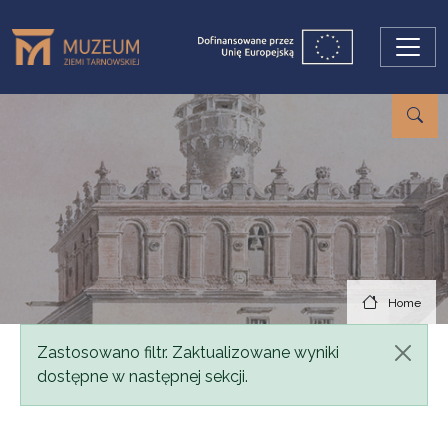
Skip to main content
Home
Status message
Zastosowano filtr. Zaktualizowane wyniki
dostępne w następnej sekcji.