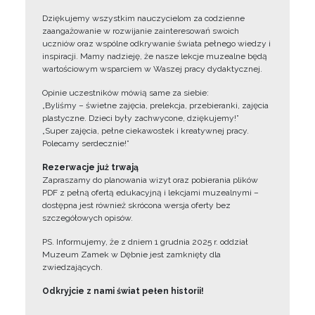
Dziękujemy wszystkim nauczycielom za codzienne
zaangażowanie w rozwijanie zainteresowań swoich
uczniów oraz wspólne odkrywanie świata pełnego wiedzy i
inspiracji. Mamy nadzieję, że nasze lekcje muzealne będą
wartościowym wsparciem w Waszej pracy dydaktycznej.
Opinie uczestników mówią same za siebie:
„Byliśmy – świetne zajęcia, prelekcja, przebieranki, zajęcia
plastyczne. Dzieci były zachwycone, dziękujemy!”
„Super zajęcia, pełne ciekawostek i kreatywnej pracy.
Polecamy serdecznie!”
Rezerwacje już trwają
Zapraszamy do planowania wizyt oraz pobierania plików
PDF z pełną ofertą edukacyjną i lekcjami muzealnymi –
dostępna jest również skrócona wersja oferty bez
szczegółowych opisów.
PS. Informujemy, że z dniem 1 grudnia 2025 r. oddział
Muzeum Zamek w Dębnie jest zamknięty dla
zwiedzających.
Odkryjcie z nami świat pełen historii!