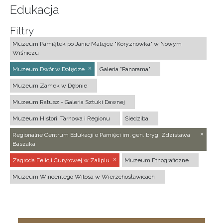
Edukacja
Filtry
Muzeum Pamiątek po Janie Matejce "Koryznówka" w Nowym
Wiśniczu
Muzeum Dwór w Dołędze
Galeria "Panorama"
Muzeum Zamek w Dębnie
Muzeum Ratusz - Galeria Sztuki Dawnej
Muzeum Historii Tarnowa i Regionu
Siedziba
Regionalne Centrum Edukacji o Pamięci im. gen. bryg. Zdzisława
Baszaka
Zagroda Felicji Curyłowej w Zalipiu
Muzeum Etnograficzne
Muzeum Wincentego Witosa w Wierzchosławicach