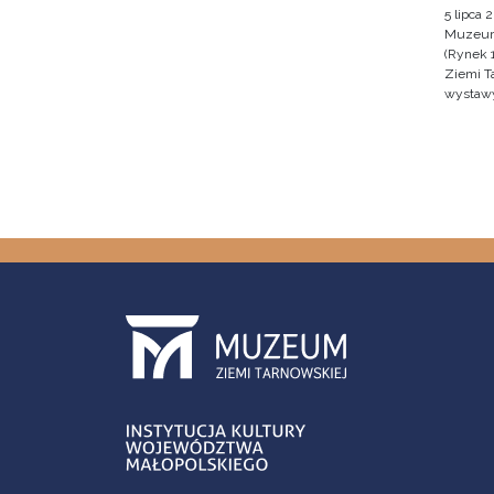
5 lipca 
Muzeum 
(Rynek 
Ziemi T
wystawy 