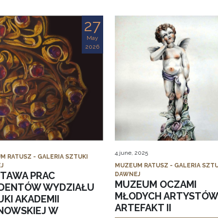
27
May
2026
4 june, 2025
M RATUSZ - GALERIA SZTUKI
J
MUZEUM RATUSZ - GALERIA SZTU
TAWA PRAC
DAWNEJ
MUZEUM OCZAMI
DENTÓW WYDZIAŁU
MŁODYCH ARTYSTÓW
KI AKADEMII
ARTEFAKT II
NOWSKIEJ W