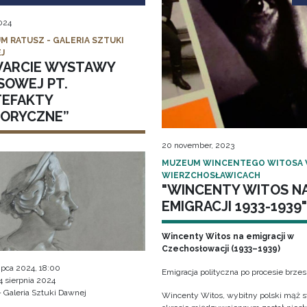
2024
M RATUSZ - GALERIA SZTUKI
J
ARCIE WYSTAWY
SOWEJ PT.
TEFAKTY
TORYCZNE”
20 november, 2023
MUZEUM WINCENTEGO WITOSA
WIERZCHOSŁAWICACH
"WINCENTY WITOS N
EMIGRACJI 1933-1939"
Wincenty Witos na emigracji w
Czechosłowacji (1933–1939)
 lipca 2024, 18:00
Emigracja polityczna po procesie brze
4 sierpnia 2024
- Galeria Sztuki Dawnej
Wincenty Witos, wybitny polski mąż s