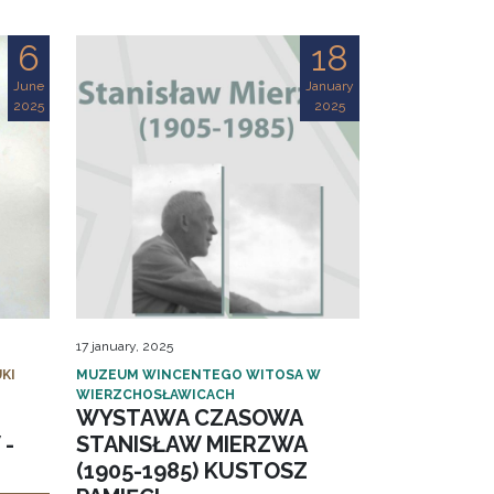
6
18
June
January
2025
2025
17 january, 2025
KI
MUZEUM WINCENTEGO WITOSA W
WIERZCHOSŁAWICACH
WYSTAWA CZASOWA
 -
STANISŁAW MIERZWA
(1905-1985) KUSTOSZ