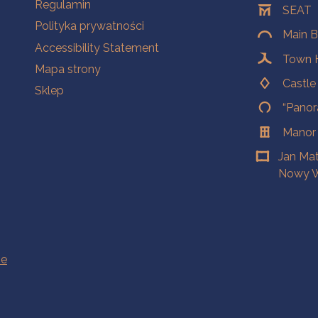
Na skróty.
Regulamin
SEAT
Polityka prywatności
Main B
Accessibility Statement
Town H
Mapa strony
Castl
Sklep
“Panor
Manor
Jan Ma
Nowy W