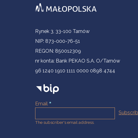
Contact Information
Rynek 3, 33-100 Tarnów
NIP: 873-000-76-51
REGON: 850012309
nr konta: Bank PEKAO S.A. O/Tarnów
96 1240 1910 1111 0000 0898 4744
Email
The subscriber's email address.