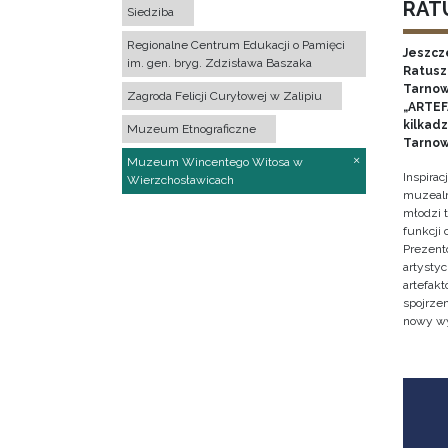
RATU
Siedziba
Regionalne Centrum Edukacji o Pamięci
Jeszcz
im. gen. bryg. Zdzisława Baszaka
Ratusz 
Tarnow
Zagroda Felicji Curyłowej w Zalipiu
„ARTEFA
kilkad
Muzeum Etnograficzne
Tarnow
Muzeum Wincentego Witosa w
Inspira
Wierzchosławicach
muzealn
młodzi 
funkcji
Prezent
artystyc
artefak
spojrze
nowy w