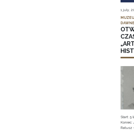
1 july, 
MUZEU
DAWNE
OTW
CZA
„AR
HIS
Start: 5
Koniec: 
Ratusz 