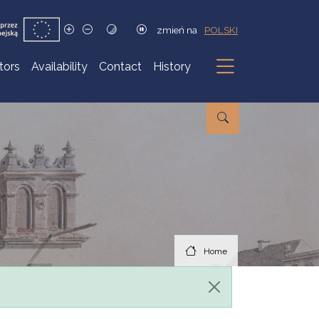
zmień na
POLSKI
itors
Availability
Contact
History
Submenu
Home