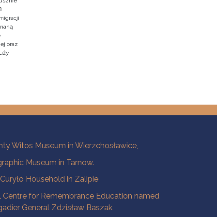
usznie
8
migracji
znaną
e
ej oraz
duży
ty Witos Museum in Wierzchosławice,
raphic Museum in Tarnow.
a Curyło Household in Zalipie
l Centre for Remembrance Education named
igadier General Zdzisław Baszak