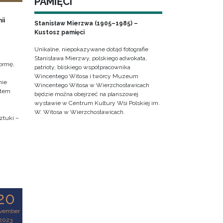
PAMIĘCI
ii
Stanisław Mierzwa (1905–1985) –
Kustosz pamięci
Unikalne, niepokazywane dotąd fotografie
Stanisława Mierzwy, polskiego adwokata,
ormę,
patrioty, bliskiego współpracownika
Wincentego Witosa i twórcy Muzeum
nie
Wincentego Witosa w Wierzchosławicach
ktem
będzie można obejrzeć na planszowej
wystawie w Centrum Kultury Wsi Polskiej im.
W. Witosa w Wierzchosławicach.
ztuki –
20
vember
2023