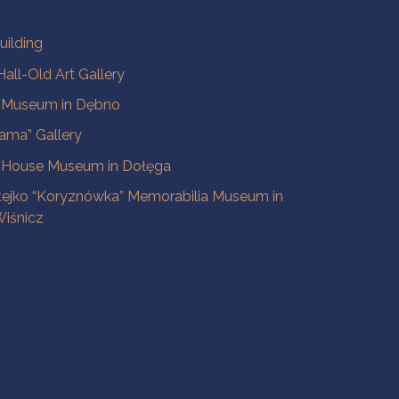
uilding
all-Old Art Gallery
e Museum in Dębno
ama” Gallery
 House Museum in Dołęga
tejko “Koryznówka” Memorabilia Museum in
iśnicz