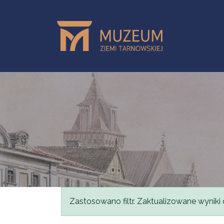
Skip to main content
Status message
Zastosowano filtr. Zaktualizowane wyniki 