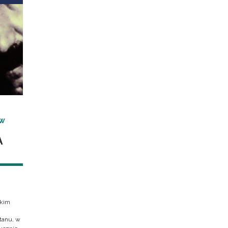
 W
A
skim
tanu, w