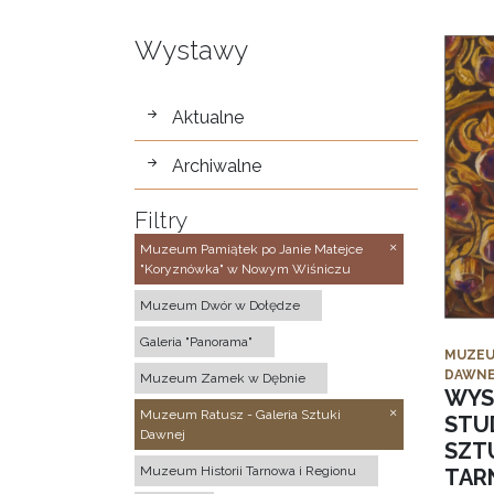
Wystawy
wystawy
Aktualne
Archiwalne
Filtry
Muzeum Pamiątek po Janie Matejce
"Koryznówka" w Nowym Wiśniczu
Muzeum Dwór w Dołędze
Galeria "Panorama"
MUZEU
DAWNE
Muzeum Zamek w Dębnie
WYS
Muzeum Ratusz - Galeria Sztuki
STU
Dawnej
SZTU
Muzeum Historii Tarnowa i Regionu
TAR