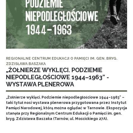
REGIONALNE CENTRUM EDUKACJI O PAMIĘCI IM. GEN. BRYG.
ZDZISŁAWA BASZAKA
„ŻOŁNIERZE WYKLĘCI. PODZIEMIE
NIEPODLEGŁOŚCIOWE 1944–1963” -
WYSTAWA PLENEROWA
„Żołnierze wyklęci. Podziemie niepodległościowe 1944–1963” –
taki tytuł nosi wystawa plenerowa przygotowana przez Instytut
Pamięci Narodowej, którą można oglądać w Tarnowie. Ekspozycja
stanęła przy Regionalnym Centrum Edukacji o Pamięci im. gen.
bryg. Zdzisława Baszaka (Tarnów, ul. Mościckiego 27A).