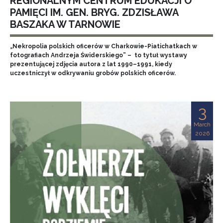
REGIONALNYM CENTRUM EDUKACJI O
PAMIĘCI IM. GEN. BRYG. ZDZISŁAWA
BASZAKA W TARNOWIE
„Nekropolia polskich oficerów w Charkowie-Piatichatkach w
fotografiach Andrzeja Świderskiego” – to tytuł wystawy
prezentującej zdjęcia autora z lat 1990–1991, kiedy
uczestniczył w odkrywaniu grobów polskich oficerów.
3
March
2026