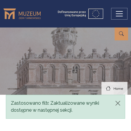
Skip to main content
Home
Status message
Zastosowano filtr. Zaktualizowane wyniki
dostępne w następnej sekcji.