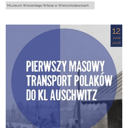
Muzeum Wincentego Witosa w Wierzchosławicach
12
June
2026