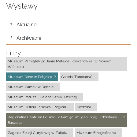
Wystawy
wystawy
Aktualne
Archiwalne
Filtry
Muzeum Pamiątek po Janie Matejce "Koryznówka" w Nowym
Wiśniczu
Muzeum Dwór w Dołędze
Galeria "Panorama"
Muzeum Zamek w Dębnie
Muzeum Ratusz - Galeria Sztuki Dawnej
Muzeum Historii Tarnowa i Regionu
Siedziba
Regionalne Centrum Edukacji o Pamięci im. gen. bryg. Zdzisława
Baszaka
Zagroda Felicji Curyłowej w Zalipiu
Muzeum Etnograficzne