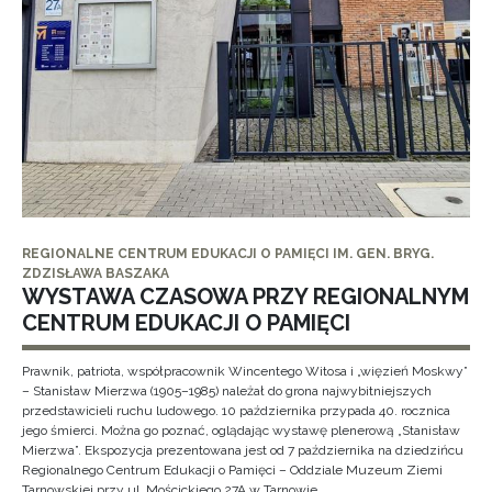
REGIONALNE CENTRUM EDUKACJI O PAMIĘCI IM. GEN. BRYG.
ZDZISŁAWA BASZAKA
WYSTAWA CZASOWA PRZY REGIONALNYM
CENTRUM EDUKACJI O PAMIĘCI
Prawnik, patriota, współpracownik Wincentego Witosa i „więzień Moskwy”
– Stanisław Mierzwa (1905–1985) należał do grona najwybitniejszych
przedstawicieli ruchu ludowego. 10 października przypada 40. rocznica
jego śmierci. Można go poznać, oglądając wystawę plenerową „Stanisław
Mierzwa”. Ekspozycja prezentowana jest od 7 października na dziedzińcu
Regionalnego Centrum Edukacji o Pamięci – Oddziale Muzeum Ziemi
Tarnowskiej przy ul. Mościckiego 27A w Tarnowie.