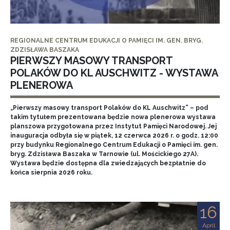
REGIONALNE CENTRUM EDUKACJI O PAMIĘCI IM. GEN. BRYG.
ZDZISŁAWA BASZAKA
PIERWSZY MASOWY TRANSPORT
POLAKÓW DO KL AUSCHWITZ - WYSTAWA
PLENEROWA
„Pierwszy masowy transport Polaków do KL Auschwitz” – pod
takim tytułem prezentowana będzie nowa plenerowa wystawa
planszowa przygotowana przez Instytut Pamięci Narodowej. Jej
inauguracja odbyła się w piątek, 12 czerwca 2026 r. o godz. 12:00
przy budynku Regionalnego Centrum Edukacji o Pamięci im. gen.
bryg. Zdzisława Baszaka w Tarnowie (ul. Mościckiego 27A).
Wystawa będzie dostępna dla zwiedzających bezpłatnie do
końca sierpnia 2026 roku.
16
April