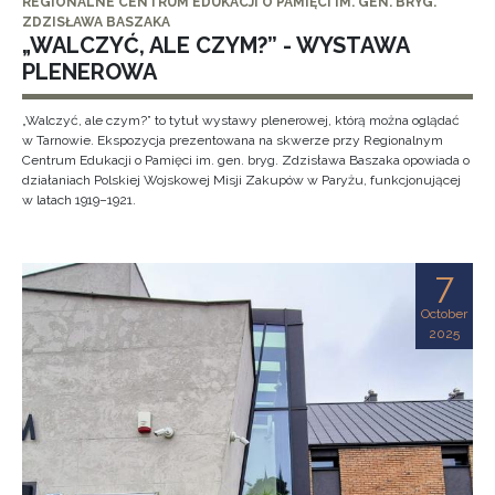
REGIONALNE CENTRUM EDUKACJI O PAMIĘCI IM. GEN. BRYG.
ZDZISŁAWA BASZAKA
„WALCZYĆ, ALE CZYM?” - WYSTAWA
PLENEROWA
„Walczyć, ale czym?” to tytuł wystawy plenerowej, którą można oglądać
w Tarnowie. Ekspozycja prezentowana na skwerze przy Regionalnym
Centrum Edukacji o Pamięci im. gen. bryg. Zdzisława Baszaka opowiada o
działaniach Polskiej Wojskowej Misji Zakupów w Paryżu, funkcjonującej
w latach 1919–1921.
7
October
2025