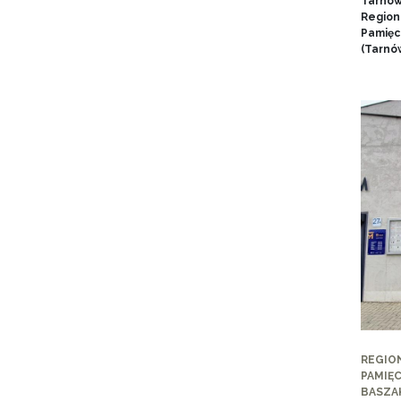
Tarnow
Region
Pamięci
(Tarnów
REGIO
PAMIĘC
BASZA