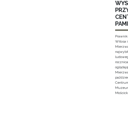
WYS
PRZ
CEN
PAMI
Prawnik
Witosa 
Mierzwa
najwybi
ludoweg
rocznica
oglądaj
Mierzwa
paździe
Centrum
Muzeum 
Mościck