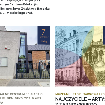
ie. Ekspozycja stanęła przy
alnym Centrum Edukacji o
 im. gen. bryg. Zdzisława Baszaka
, ul. Mościckiego 27A).
7
October
2025
NALNE CENTRUM EDUKACJI O
MUZEUM HISTORII TARNOWA I R
NAUCZYCIELE – ARTY
I IM. GEN. BRYG. ZDZISŁAWA
KA
Z TARNOWSKIEGO