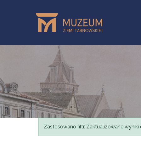
Skip to main content
Status message
Zastosowano filtr. Zaktualizowane wyniki 