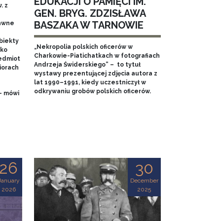
EDUKACJI O PAMIĘCI IM.
. z
GEN. BRYG. ZDZISŁAWA
BASZAKA W TARNOWIE
dawne
biekty
„Nekropolia polskich oficerów w
ako
Charkowie-Piatichatkach w fotografiach
edmiot
Andrzeja Świderskiego” – to tytuł
iorach
wystawy prezentującej zdjęcia autora z
lat 1990–1991, kiedy uczestniczył w
odkrywaniu grobów polskich oficerów.
- mówi
26
30
January
December
2026
2025