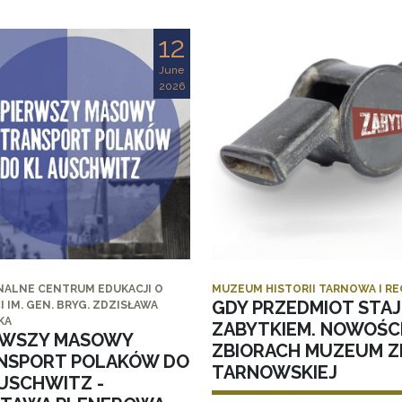
12
June
2026
NALNE CENTRUM EDUKACJI O
MUZEUM HISTORII TARNOWA I R
GDY PRZEDMIOT STAJ
I IM. GEN. BRYG. ZDZISŁAWA
KA
ZABYTKIEM. NOWOŚC
RWSZY MASOWY
ZBIORACH MUZEUM ZI
NSPORT POLAKÓW DO
TARNOWSKIEJ
AUSCHWITZ -