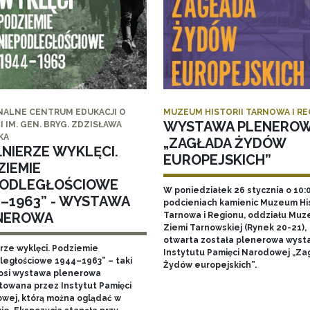
NALNE CENTRUM EDUKACJI O
MUZEUM HISTORII TARNOWA I R
WYSTAWA PLENERO
I IM. GEN. BRYG. ZDZISŁAWA
KA
„ZAGŁADA ŻYDÓW
ŁNIERZE WYKLĘCI.
EUROPEJSKICH”
ZIEMIE
PODLEGŁOŚCIOWE
W poniedziałek 26 stycznia o 10:
4–1963” - WYSTAWA
podcieniach kamienic Muzeum His
NEROWA
Tarnowa i Regionu, oddziału Mu
Ziemi Tarnowskiej (Rynek 20-21),
otwarta została plenerowa wyst
erze wyklęci. Podziemie
Instytutu Pamięci Narodowej „Za
ległościowe 1944–1963” – taki
Żydów europejskich”.
nosi wystawa plenerowa
towana przez Instytut Pamięci
wej, którą można oglądać w