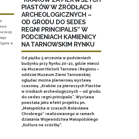
PIASTÓW W ŹRÓDŁACH
ARCHEOLOGICZNYCH –
OD GRODU DO SEDES
 w
tawę
REGNI PRINCIPALIS” W
wskiej
PODCIENIACH KAMIENICY
wego
NA TARNOWSKIM RYNKU
ttgera w
Od piątku 5 września w podcieniach
budynku przy Rynku 20-21, gdzie mieści
się Muzeum Historii Tarnowa i Regionu –
oddział Muzeum Ziemi Tarnowskiej
oglądać można plenerową wystawę
czasową: „Kraków za pierwszych Piastów
w źródłach archeologicznych – od grodu
do sedes regni principalis”. Wystawa
powstała jako efekt projektu pn.
„Małopolska w czasach Bolesława
Chrobrego” realizowanego w ramach
działania Województwa Małopolskiego
„Kultura na szóstkę”.