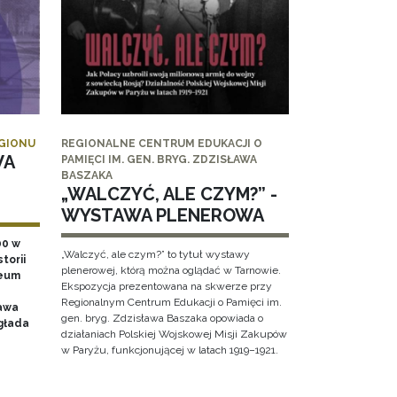
EGIONU
REGIONALNE CENTRUM EDUKACJI O
WA
PAMIĘCI IM. GEN. BRYG. ZDZISŁAWA
BASZAKA
„WALCZYĆ, ALE CZYM?” -
WYSTAWA PLENEROWA
00 w
„Walczyć, ale czym?” to tytuł wystawy
torii
plenerowej, którą można oglądać w Tarnowie.
zeum
Ekspozycja prezentowana na skwerze przy
Regionalnym Centrum Edukacji o Pamięci im.
awa
gen. bryg. Zdzisława Baszaka opowiada o
głada
działaniach Polskiej Wojskowej Misji Zakupów
w Paryżu, funkcjonującej w latach 1919–1921.