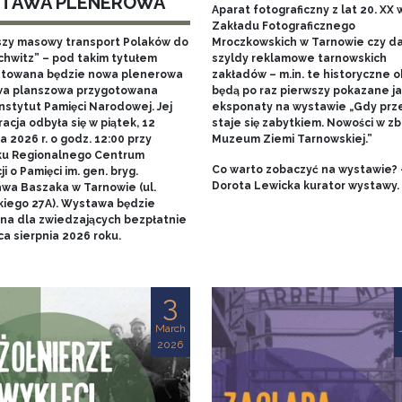
TAWA PLENEROWA
Aparat fotograficzny z lat 20. XX w
Zakładu Fotograficznego
szy masowy transport Polaków do
Mroczkowskich w Tarnowie czy 
chwitz” – pod takim tytułem
szyldy reklamowe tarnowskich
towana będzie nowa plenerowa
zakładów – m.in. te historyczne o
a planszowa przygotowana
będą po raz pierwszy pokazane j
nstytut Pamięci Narodowej. Jej
eksponaty na wystawie „Gdy prz
acja odbyła się w piątek, 12
staje się zabytkiem. Nowości w zb
 2026 r. o godz. 12:00 przy
Muzeum Ziemi Tarnowskiej.”
u Regionalnego Centrum
Co warto zobaczyć na wystawie? 
i o Pamięci im. gen. bryg.
Dorota Lewicka kurator wystawy.
awa Baszaka w Tarnowie (ul.
kiego 27A). Wystawa będzie
na dla zwiedzających bezpłatnie
a sierpnia 2026 roku.
3
March
2026