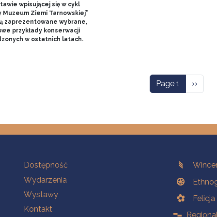
awie wpisującej się w cykl
y Muzeum Ziemi Tarnowskiej”
ą zaprezentowane wybrane,
owe przykłady konserwacji
zonych w ostatnich latach.
ation
Next p
Page 1
››
Na skróty.
Branches
Dostępność
Wincen
Wydarzenia
Ethnog
Wystawy
Felicj
Kontakt
Regiona