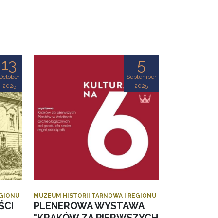
13
5
October
September
2025
2025
EGIONU
MUZEUM HISTORII TARNOWA I REGIONU
ŚCI
PLENEROWA WYSTAWA
"KRAKÓW ZA PIERWSZYCH