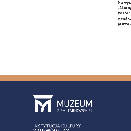
Na wyst
„Skarb
zostan
wyjątk
prowad
Pagin