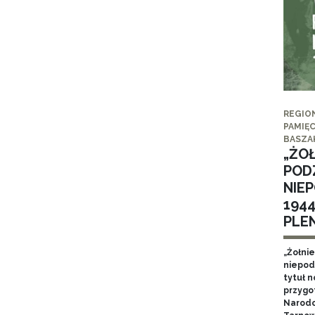
REGIO
PAMIĘC
BASZA
„ŻO
POD
NIE
194
PLE
„Żołni
niepod
tytuł 
przygo
Narodo