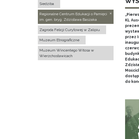
WYS
Siedziba
Regionalne Centrum Edukacji o Pamięci
„Pierw
im. gen. bryg. Zdzisława Baszaka
KL Aus
prezen
Zagroda Felicji Curyłowej w Zalipiu
wystaw
przez I
Muzeum Etnograficzne
inaugur
czerwca
Muzeum Wincentego Witosa w
budynk
Wierzchosławicach
Edukacj
Zdzisł
Mościc
dostęp
do końc