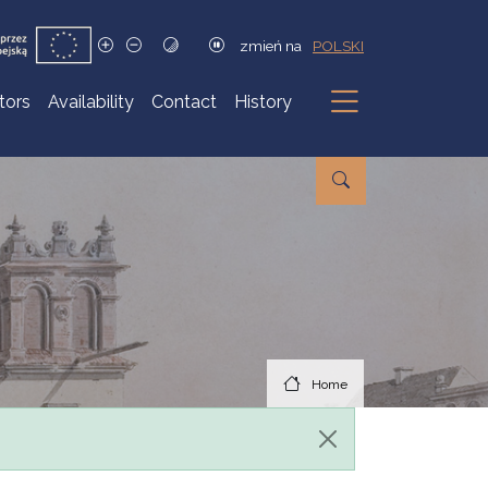
zmień na
POLSKI
itors
Availability
Contact
History
Submenu
Home