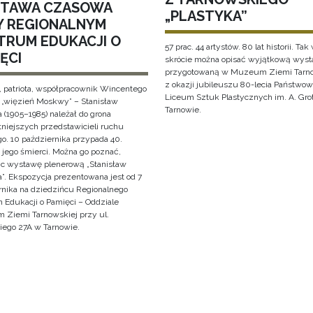
TAWA CZASOWA
„PLASTYKA”
Y REGIONALNYM
TRUM EDUKACJI O
57 prac. 44 artystów. 80 lat historii. Tak
ĘCI
skrócie można opisać wyjątkową wys
przygotowaną w Muzeum Ziemi Tarno
z okazji jubileuszu 80-lecia Państwo
, patriota, współpracownik Wincentego
Liceum Sztuk Plastycznych im. A. Gro
i „więzień Moskwy” – Stanisław
Tarnowie.
 (1905–1985) należał do grona
tniejszych przedstawicieli ruchu
o. 10 października przypada 40.
 jego śmierci. Można go poznać,
ąc wystawę plenerową „Stanisław
”. Ekspozycja prezentowana jest od 7
rnika na dziedzińcu Regionalnego
 Edukacji o Pamięci – Oddziale
Ziemi Tarnowskiej przy ul.
iego 27A w Tarnowie.