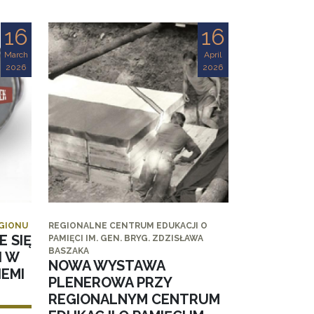
16
16
March
April
2026
2026
EGIONU
REGIONALNE CENTRUM EDUKACJI O
E SIĘ
PAMIĘCI IM. GEN. BRYG. ZDZISŁAWA
BASZAKA
I W
NOWA WYSTAWA
EMI
PLENEROWA PRZY
REGIONALNYM CENTRUM