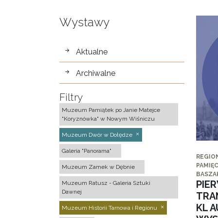
Wystawy
wystawy
Aktualne
Archiwalne
Filtry
Muzeum Pamiątek po Janie Matejce
"Koryznówka" w Nowym Wiśniczu
Muzeum Dwór w Dołędze
Galeria "Panorama"
REGIO
PAMIĘC
Muzeum Zamek w Dębnie
BASZA
PIE
Muzeum Ratusz - Galeria Sztuki
Dawnej
TRA
KL 
Muzeum Historii Tarnowa i Regionu