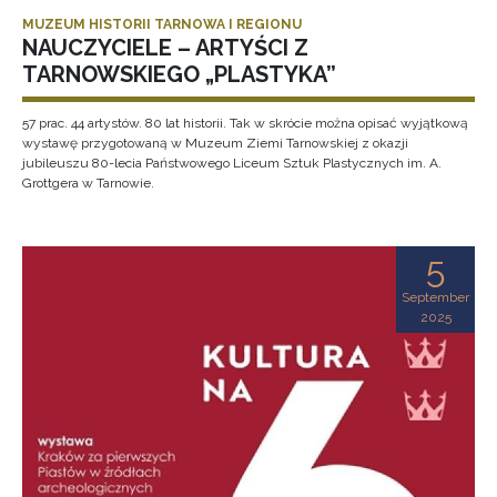
MUZEUM HISTORII TARNOWA I REGIONU
NAUCZYCIELE – ARTYŚCI Z
TARNOWSKIEGO „PLASTYKA”
57 prac. 44 artystów. 80 lat historii. Tak w skrócie można opisać wyjątkową
wystawę przygotowaną w Muzeum Ziemi Tarnowskiej z okazji
jubileuszu 80-lecia Państwowego Liceum Sztuk Plastycznych im. A.
Grottgera w Tarnowie.
5
September
2025