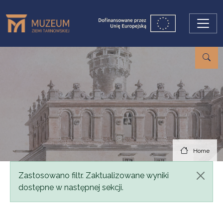
Skip to main content
Home
Status message
Zastosowano filtr. Zaktualizowane wyniki
dostępne w następnej sekcji.