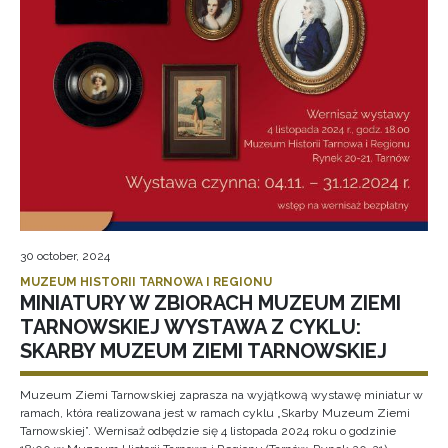
30 october, 2024
MUZEUM HISTORII TARNOWA I REGIONU
MINIATURY W ZBIORACH MUZEUM ZIEMI
TARNOWSKIEJ WYSTAWA Z CYKLU:
SKARBY MUZEUM ZIEMI TARNOWSKIEJ
Muzeum Ziemi Tarnowskiej zaprasza na wyjątkową wystawę miniatur w
ramach, która realizowana jest w ramach cyklu „Skarby Muzeum Ziemi
Tarnowskiej”. Wernisaż odbędzie się 4 listopada 2024 roku o godzinie