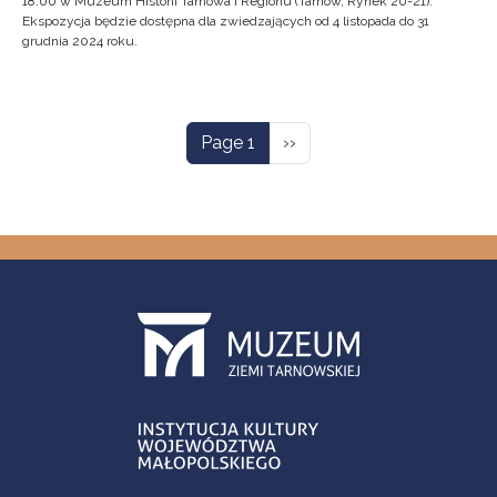
18:00 w Muzeum Historii Tarnowa i Regionu (Tarnów, Rynek 20-21).
Ekspozycja będzie dostępna dla zwiedzających od 4 listopada do 31
grudnia 2024 roku.
Pagination
Next page
Page 1
››