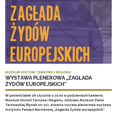
MUZEUM HISTORII TARNOWA I REGIONU
WYSTAWA PLENEROWA „ZAGŁADA
ŻYDÓW EUROPEJSKICH”
W poniedziałek 26 stycznia o 10:00 w podcieniach kamienic
Muzeum Historii Tarnowa i Regionu, oddziału Muzeum Ziemi
Tarnowskiej (Rynek 20-21), otwarta została plenerowa wystawa
Instytutu Pamięci Narodowej „Zagłada Żydów europejskich”.