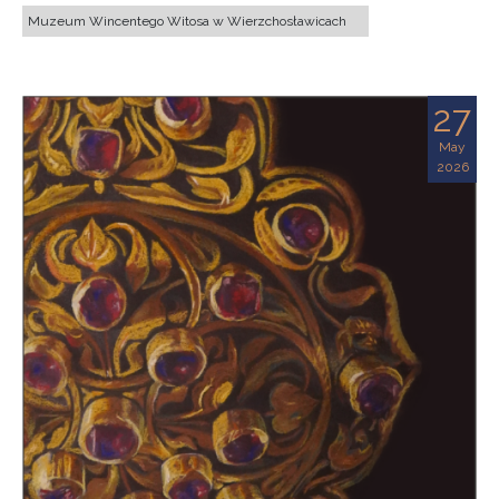
Muzeum Wincentego Witosa w Wierzchosławicach
27
May
2026