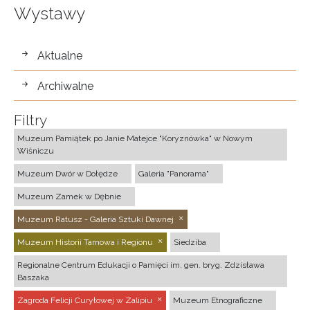
Wystawy
wystawy
Aktualne
Archiwalne
Filtry
Muzeum Pamiątek po Janie Matejce "Koryznówka" w Nowym
Wiśniczu
Muzeum Dwór w Dołędze
Galeria "Panorama"
Muzeum Zamek w Dębnie
Muzeum Ratusz - Galeria Sztuki Dawnej
Muzeum Historii Tarnowa i Regionu
Siedziba
Regionalne Centrum Edukacji o Pamięci im. gen. bryg. Zdzisława
Baszaka
Zagroda Felicji Curyłowej w Zalipiu
Muzeum Etnograficzne