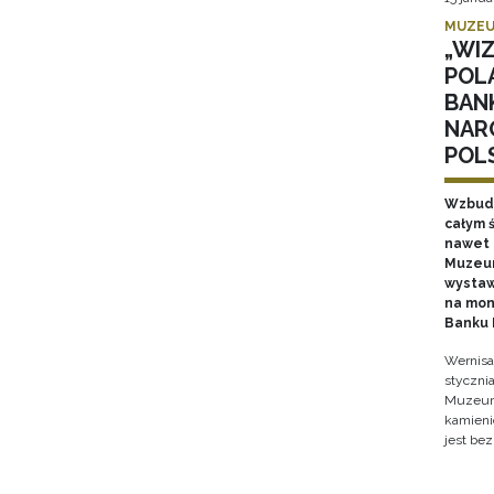
MUZEU
„WI
POL
BAN
NAR
POL
Wzbudz
całym ś
nawet k
Muzeum
wystaw
na mon
Banku 
Wernisa
stycznia
Muzeum 
kamieni
jest bez