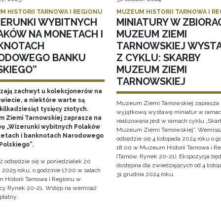
M HISTORII TARNOWA I REGIONU
MUZEUM HISTORII TARNOWA I R
ZERUNKI WYBITNYCH
MINIATURY W ZBIORA
AKÓW NA MONETACH I
MUZEUM ZIEMI
KNOTACH
TARNOWSKIEJ WYST
ODOWEGO BANKU
Z CYKLU: SKARBY
SKIEGO”
MUZEUM ZIEMI
TARNOWSKIEJ
ają zachwyt u kolekcjonerów na
wiecie, a niektóre warte są
Muzeum Ziemi Tarnowskiej zaprasza 
ilkadziesiąt tysięcy złotych.
wyjątkową wystawę miniatur w ramach
 Ziemi Tarnowskiej zaprasza na
realizowana jest w ramach cyklu „Skar
ę „Wizerunki wybitnych Polaków
Muzeum Ziemi Tarnowskiej”. Wernisa
etach i banknotach Narodowego
odbędzie się 4 listopada 2024 roku o g
Polskiego”.
18:00 w Muzeum Historii Tarnowa i R
(Tarnów, Rynek 20-21). Ekspozycja bę
ż odbędzie się w poniedziałek 20
dostępna dla zwiedzających od 4 listo
 2025 roku, o godzinie 17.00 w salach
31 grudnia 2024 roku.
Historii Tarnowa i Regionu w
cy Rynek 20-21. Wstęp na wernisaż
płatny.