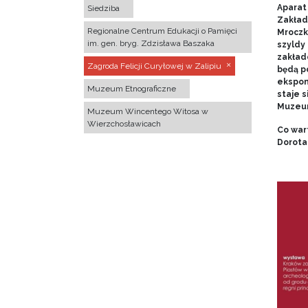
Aparat 
Siedziba
Zakład
Regionalne Centrum Edukacji o Pamięci
Mroczk
im. gen. bryg. Zdzisława Baszaka
szyldy
zakładó
Zagroda Felicji Curyłowej w Zalipiu
będą p
ekspon
Muzeum Etnograficzne
staje s
Muzeum
Muzeum Wincentego Witosa w
Wierzchosławicach
Co war
Dorota