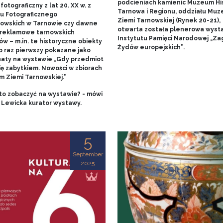
podcieniach kamienic Muzeum His
fotograficzny z lat 20. XX w. z
Tarnowa i Regionu, oddziału Mu
u Fotograficznego
Ziemi Tarnowskiej (Rynek 20-21),
owskich w Tarnowie czy dawne
otwarta została plenerowa wyst
 reklamowe tarnowskich
Instytutu Pamięci Narodowej „Za
w – m.in. te historyczne obiekty
Żydów europejskich”.
o raz pierwszy pokazane jako
aty na wystawie „Gdy przedmiot
ię zabytkiem. Nowości w zbiorach
 Ziemi Tarnowskiej.”
to zobaczyć na wystawie? - mówi
 Lewicka kurator wystawy.
5
September
2025