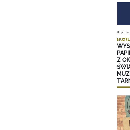
18 june
MUZEU
WYS
PAPI
Z OK
ŚWI
MUZ
TAR