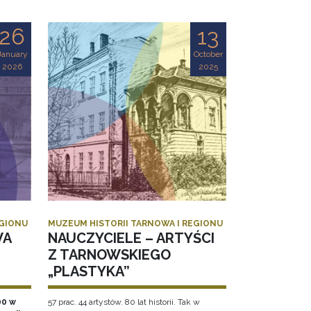
26
13
January
October
2026
2025
EGIONU
MUZEUM HISTORII TARNOWA I REGIONU
WA
NAUCZYCIELE – ARTYŚCI
Z TARNOWSKIEGO
„PLASTYKA”
00 w
57 prac. 44 artystów. 80 lat historii. Tak w