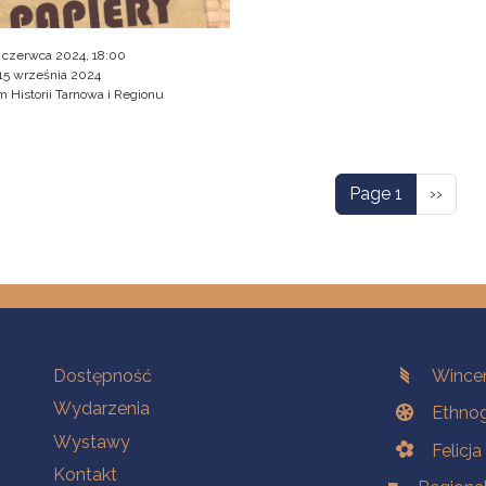
 czerwca 2024, 18:00
15 września 2024
Historii Tarnowa i Regionu
ation
Next p
Page 1
››
Na skróty.
Branches
Dostępność
Wincen
Wydarzenia
Ethnog
Wystawy
Felicj
Kontakt