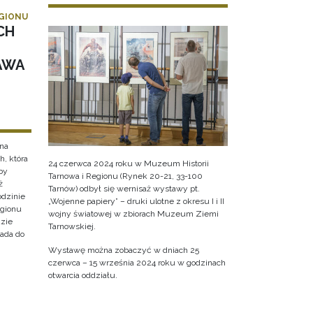
EGIONU
CH
AWA
na
, która
24 czerwca 2024 roku w Muzeum Historii
by
Tarnowa i Regionu (Rynek 20-21, 33-100
ż
Tarnów) odbył się wernisaż wystawy pt.
odzinie
„Wojenne papiery” – druki ulotne z okresu I i II
egionu
wojny światowej w zbiorach Muzeum Ziemi
dzie
Tarnowskiej.
pada do
Wystawę można zobaczyć w dniach 25
czerwca – 15 września 2024 roku w godzinach
otwarcia oddziału.