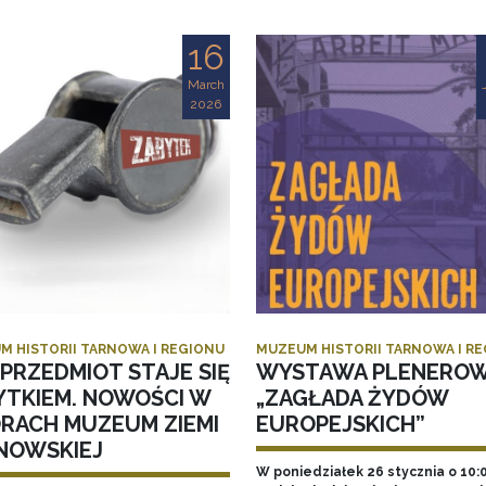
16
March
2026
M HISTORII TARNOWA I REGIONU
MUZEUM HISTORII TARNOWA I R
PRZEDMIOT STAJE SIĘ
WYSTAWA PLENERO
YTKIEM. NOWOŚCI W
„ZAGŁADA ŻYDÓW
ORACH MUZEUM ZIEMI
EUROPEJSKICH”
NOWSKIEJ
W poniedziałek 26 stycznia o 10: