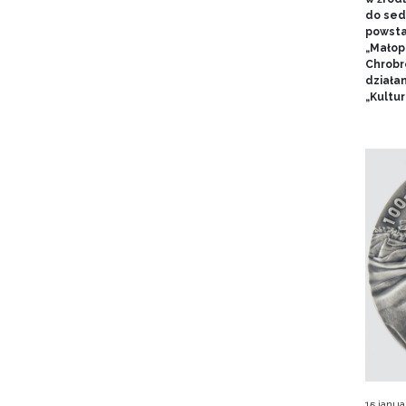
do sed
powsta
„Małop
Chrobr
działa
„Kultur
15 janua