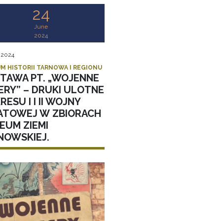
24
June
2024
, 2024
M HISTORII TARNOWA I REGIONU
TAWA PT. „WOJENNE
ERY” – DRUKI ULOTNE
RESU I I II WOJNY
ATOWEJ W ZBIORACH
EUM ZIEMI
NOWSKIEJ.