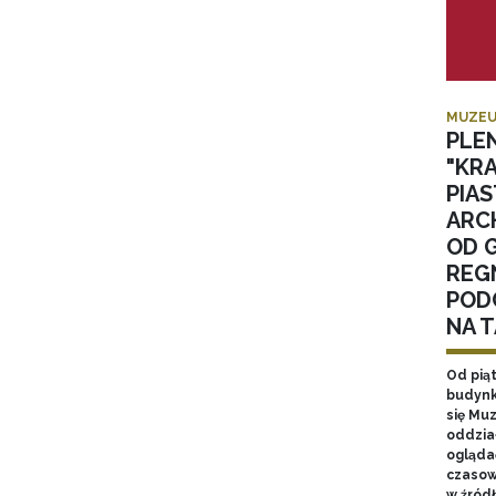
MUZEU
PLE
"KR
PIA
ARC
OD 
REGN
POD
NA 
Od pią
budynk
się Mu
oddzia
ogląda
czasow
w źród