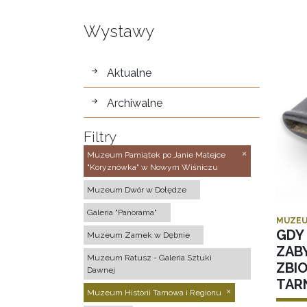
Wystawy
wystawy
Aktualne
Archiwalne
Filtry
Muzeum Pamiątek po Janie Matejce
"Koryznówka" w Nowym Wiśniczu
Muzeum Dwór w Dołędze
Galeria "Panorama"
MUZEU
GDY 
Muzeum Zamek w Dębnie
ZAB
Muzeum Ratusz - Galeria Sztuki
ZBI
Dawnej
TAR
Muzeum Historii Tarnowa i Regionu