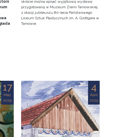
torii
skrócie można opisać wyjątkową wystawę
zeum
przygotowaną w Muzeum Ziemi Tarnowskiej
z okazji jubileuszu 80-lecia Państwowego
awa
Liceum Sztuk Plastycznych im. A. Grottgera w
głada
Tarnowie.
17
4
May
April
2025
2025