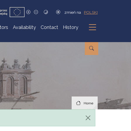
zmień na
POLSKI
itors
Availability
Contact
History
Submenu
Home