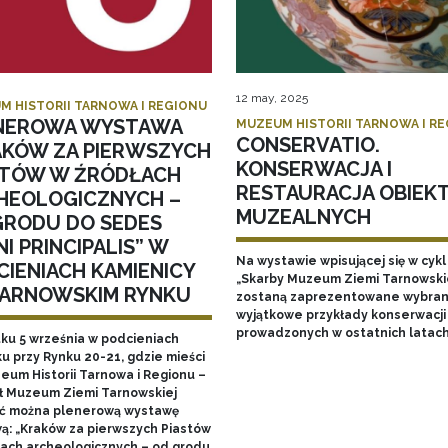
12 may, 2025
M HISTORII TARNOWA I REGIONU
NEROWA WYSTAWA
MUZEUM HISTORII TARNOWA I R
CONSERVATIO.
AKÓW ZA PIERWSZYCH
KONSERWACJA I
STÓW W ŹRÓDŁACH
RESTAURACJA OBIEK
HEOLOGICZNYCH –
MUZEALNYCH
GRODU DO SEDES
I PRINCIPALIS” W
Na wystawie wpisującej się w cykl
CIENIACH KAMIENICY
„Skarby Muzeum Ziemi Tarnowski
TARNOWSKIM RYNKU
zostaną zaprezentowane wybran
wyjątkowe przykłady konserwacji
prowadzonych w ostatnich latac
tku 5 września w podcieniach
u przy Rynku 20-21, gdzie mieści
zeum Historii Tarnowa i Regionu –
ł Muzeum Ziemi Tarnowskiej
ć można plenerową wystawę
ą: „Kraków za pierwszych Piastów
łach archeologicznych – od grodu