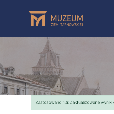
Skip to main content
Status message
Zastosowano filtr. Zaktualizowane wyniki 