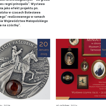
es regni principalis”. Wystawa
ła jako efekt projektu pn.
olska w czasach Bolesława
ego” realizowanego w ramach
nia Województwa Małopolskiego
a na szóstkę”.
20
January
No
2025
ry, 2025
30 october, 2024