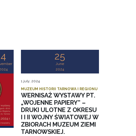
4
25
vember
June
2024
2024
1 july, 2024
MUZEUM HISTORII TARNOWA I REGIONU
WERNISAŻ WYSTAWY PT.
„WOJENNE PAPIERY” –
DRUKI ULOTNE Z OKRESU
I I II WOJNY ŚWIATOWEJ W
ZBIORACH MUZEUM ZIEMI
TARNOWSKIEJ.