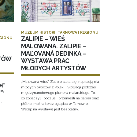
MUZEUM HISTORII TARNOWA I REGIONU
ZALIPIE – WIEŚ
EGIONU
MALOWANA. ZALIPIE –
MAĽOVANÁ DEDINKA –
TÓW
WYSTAWA PRAC
MŁODYCH ARTYSTÓW
„Malowana wieś” Zalipie stała się inspiracją dla
ej”
młodych twórców z Polski i Słowacji podczas
e,
międzynarodowego pleneru malarskiego. To,
co zobaczyli, poczuli i przenieśli na papier oraz
h.
płótno, można teraz oglądać w Tarnowie.
Wstęp na wystawę jest bezpłatny.