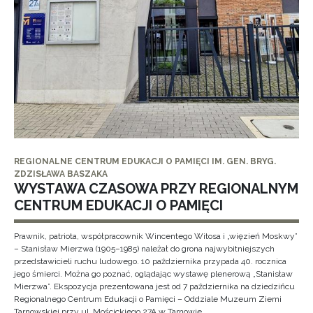
REGIONALNE CENTRUM EDUKACJI O PAMIĘCI IM. GEN. BRYG.
ZDZISŁAWA BASZAKA
WYSTAWA CZASOWA PRZY REGIONALNYM
CENTRUM EDUKACJI O PAMIĘCI
Prawnik, patriota, współpracownik Wincentego Witosa i „więzień Moskwy”
– Stanisław Mierzwa (1905–1985) należał do grona najwybitniejszych
przedstawicieli ruchu ludowego. 10 października przypada 40. rocznica
jego śmierci. Można go poznać, oglądając wystawę plenerową „Stanisław
Mierzwa”. Ekspozycja prezentowana jest od 7 października na dziedzińcu
Regionalnego Centrum Edukacji o Pamięci – Oddziale Muzeum Ziemi
Tarnowskiej przy ul. Mościckiego 27A w Tarnowie.