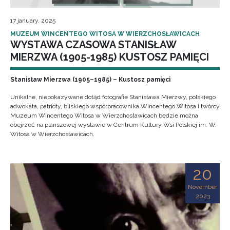
17 january, 2025
MUZEUM WINCENTEGO WITOSA W WIERZCHOSŁAWICACH
WYSTAWA CZASOWA STANISŁAW
MIERZWA (1905-1985) KUSTOSZ PAMIĘCI
Stanisław Mierzwa (1905–1985) – Kustosz pamięci
Unikalne, niepokazywane dotąd fotografie Stanisława Mierzwy, polskiego
adwokata, patrioty, bliskiego współpracownika Wincentego Witosa i twórcy
Muzeum Wincentego Witosa w Wierzchosławicach będzie można
obejrzeć na planszowej wystawie w Centrum Kultury Wsi Polskiej im. W.
Witosa w Wierzchosławicach.
20
November
2023