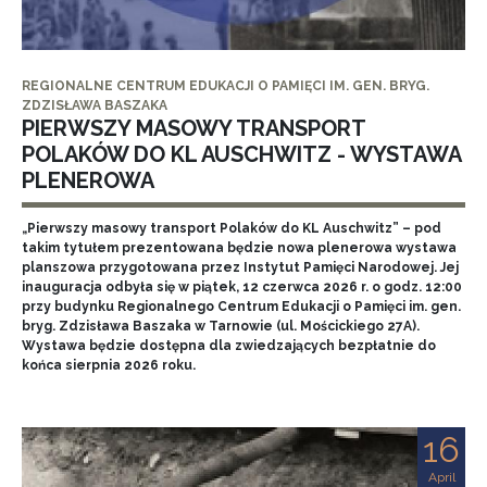
REGIONALNE CENTRUM EDUKACJI O PAMIĘCI IM. GEN. BRYG.
ZDZISŁAWA BASZAKA
PIERWSZY MASOWY TRANSPORT
POLAKÓW DO KL AUSCHWITZ - WYSTAWA
PLENEROWA
„Pierwszy masowy transport Polaków do KL Auschwitz” – pod
takim tytułem prezentowana będzie nowa plenerowa wystawa
planszowa przygotowana przez Instytut Pamięci Narodowej. Jej
inauguracja odbyła się w piątek, 12 czerwca 2026 r. o godz. 12:00
przy budynku Regionalnego Centrum Edukacji o Pamięci im. gen.
bryg. Zdzisława Baszaka w Tarnowie (ul. Mościckiego 27A).
Wystawa będzie dostępna dla zwiedzających bezpłatnie do
końca sierpnia 2026 roku.
16
April