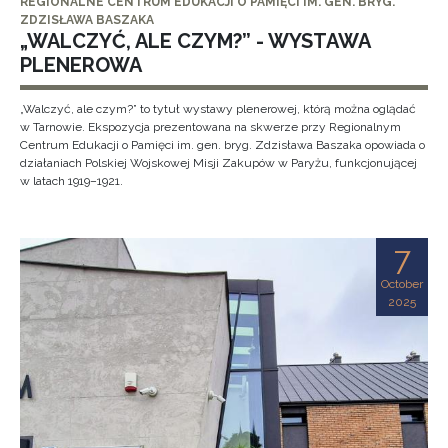
REGIONALNE CENTRUM EDUKACJI O PAMIĘCI IM. GEN. BRYG.
ZDZISŁAWA BASZAKA
„WALCZYĆ, ALE CZYM?” - WYSTAWA
PLENEROWA
„Walczyć, ale czym?” to tytuł wystawy plenerowej, którą można oglądać
w Tarnowie. Ekspozycja prezentowana na skwerze przy Regionalnym
Centrum Edukacji o Pamięci im. gen. bryg. Zdzisława Baszaka opowiada o
działaniach Polskiej Wojskowej Misji Zakupów w Paryżu, funkcjonującej
w latach 1919–1921.
7
October
2025