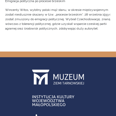
Emigracja polityczna po procesie brzeskim
Wincenty Witos, wybitny polski mąż stanu, w okresie międzywojennym
został niesłusznie skazany w tzw. „procesie brzeskim”. 28 września 1933 r.
został zmuszony do emigracji politycznej. Wybrał Czechosłowację, znaną
wówczas z tolerancji politycznej, gdzie uzyskał wsparcie czeskiej partii
agrarnej oraz środowisk politycznych, zdobywając duży autorytet.