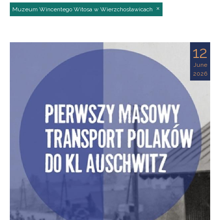
Muzeum Wincentego Witosa w Wierzchosławicach
12
June
2026