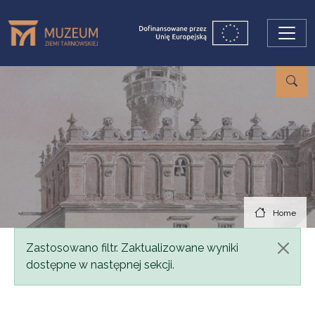
Skip to main content
Home
Status message
Zastosowano filtr. Zaktualizowane wyniki
dostępne w następnej sekcji.