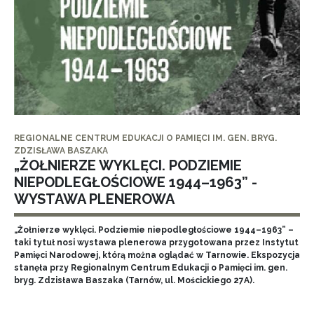
REGIONALNE CENTRUM EDUKACJI O PAMIĘCI IM. GEN. BRYG.
ZDZISŁAWA BASZAKA
„ŻOŁNIERZE WYKLĘCI. PODZIEMIE
NIEPODLEGŁOŚCIOWE 1944–1963” -
WYSTAWA PLENEROWA
„Żołnierze wyklęci. Podziemie niepodległościowe 1944–1963” –
taki tytuł nosi wystawa plenerowa przygotowana przez Instytut
Pamięci Narodowej, którą można oglądać w Tarnowie. Ekspozycja
stanęła przy Regionalnym Centrum Edukacji o Pamięci im. gen.
bryg. Zdzisława Baszaka (Tarnów, ul. Mościckiego 27A).