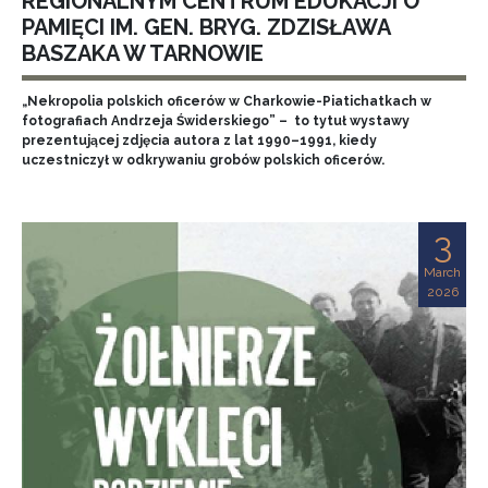
REGIONALNYM CENTRUM EDUKACJI O
PAMIĘCI IM. GEN. BRYG. ZDZISŁAWA
BASZAKA W TARNOWIE
„Nekropolia polskich oficerów w Charkowie-Piatichatkach w
fotografiach Andrzeja Świderskiego” – to tytuł wystawy
prezentującej zdjęcia autora z lat 1990–1991, kiedy
uczestniczył w odkrywaniu grobów polskich oficerów.
3
March
2026