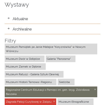
Wystawy
wystawy
Aktualne
Archiwalne
Filtry
Muzeum Pamiątek po Janie Matejce "Koryznówka" w Nowym
Wiśniczu
Muzeum Dwór w Dołędze
Galeria "Panorama"
Muzeum Zamek w Dębnie
Muzeum Ratusz - Galeria Sztuki Dawnej
Muzeum Historii Tarnowa i Regionu
Siedziba
Regionalne Centrum Edukacji o Pamięci im. gen. bryg. Zdzisława
Baszaka
Zagroda Felicji Curyłowej w Zalipiu
Muzeum Etnograficzne