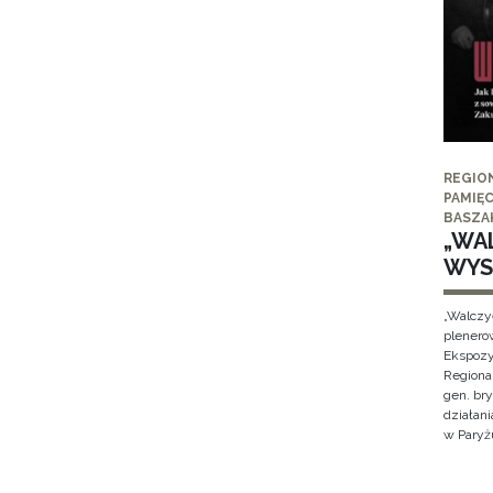
REGIO
PAMIĘC
BASZA
„WAL
WYS
„Walczy
plenero
Ekspozy
Regiona
gen. br
działan
w Paryżu