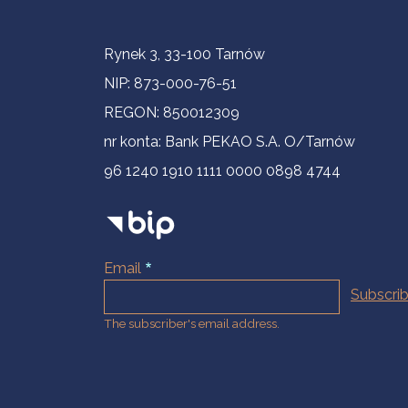
Contact Information
Rynek 3, 33-100 Tarnów
NIP: 873-000-76-51
REGON: 850012309
nr konta: Bank PEKAO S.A. O/Tarnów
96 1240 1910 1111 0000 0898 4744
Email
The subscriber's email address.