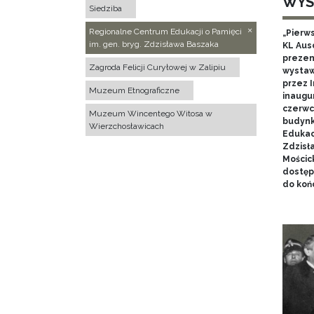
WYS
Siedziba
Regionalne Centrum Edukacji o Pamięci
„Pierw
im. gen. bryg. Zdzisława Baszaka
KL Aus
prezen
Zagroda Felicji Curyłowej w Zalipiu
wystaw
przez I
Muzeum Etnograficzne
inaugur
czerwca
Muzeum Wincentego Witosa w
budynk
Wierzchosławicach
Edukacj
Zdzisł
Mościc
dostęp
do końc