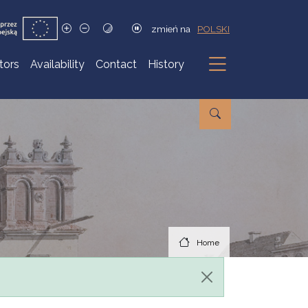
zmień na
POLSKI
itors
Availability
Contact
History
Submenu
Home