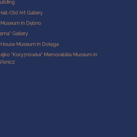
uilding
all-Old Art Gallery
e Museum in Dębno
ama” Gallery
 House Museum in Dołęga
tejko “Koryznówka” Memorabilia Museum in
iśnicz