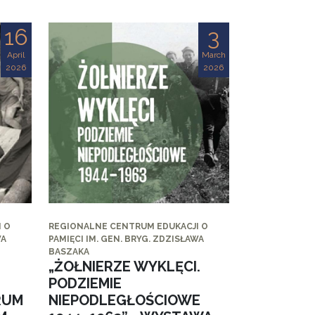
16
3
April
March
2026
2026
 O
REGIONALNE CENTRUM EDUKACJI O
WA
PAMIĘCI IM. GEN. BRYG. ZDZISŁAWA
BASZAKA
„ŻOŁNIERZE WYKLĘCI.
PODZIEMIE
RUM
NIEPODLEGŁOŚCIOWE