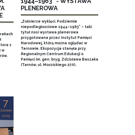
M.
1944–1963” - WYSTAWA
WA
PLENEROWA
E
„Żołnierze wyklęci. Podziemie
niepodległościowe 1944–1963” – taki
tytuł nosi wystawa plenerowa
rafiach
przygotowana przez Instytut Pamięci
ł
Narodowej, którą można oglądać w
tora z
Tarnowie. Ekspozycja stanęła przy
ł w
Regionalnym Centrum Edukacji o
rów.
Pamięci im. gen. bryg. Zdzisława Baszaka
(Tarnów, ul. Mościckiego 27A).
7
October
2025