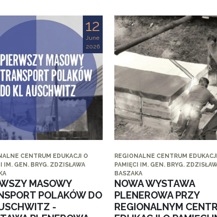
12
June
2026
NALNE CENTRUM EDUKACJI O
REGIONALNE CENTRUM EDUKACJI
I IM. GEN. BRYG. ZDZISŁAWA
PAMIĘCI IM. GEN. BRYG. ZDZISŁA
KA
BASZAKA
RWSZY MASOWY
NOWA WYSTAWA
NSPORT POLAKÓW DO
PLENEROWA PRZY
AUSCHWITZ -
REGIONALNYM CENT