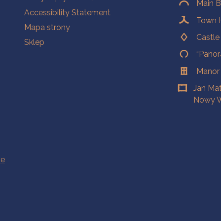
Main B
Accessibility Statement
Town H
Mapa strony
Castl
Sklep
“Panor
Manor
Jan Ma
Nowy W