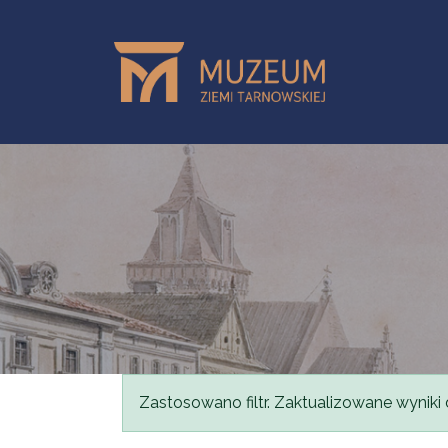
Skip to main content
Status message
Zastosowano filtr. Zaktualizowane wyniki 