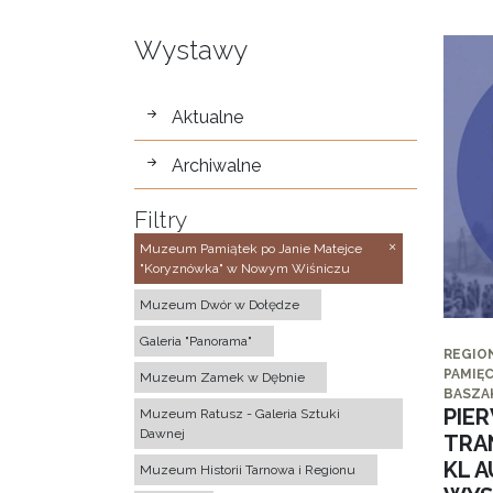
Wystawy
wystawy
Aktualne
Archiwalne
Filtry
Muzeum Pamiątek po Janie Matejce
"Koryznówka" w Nowym Wiśniczu
Muzeum Dwór w Dołędze
Galeria "Panorama"
REGIO
PAMIĘC
Muzeum Zamek w Dębnie
BASZA
PIE
Muzeum Ratusz - Galeria Sztuki
Dawnej
TRA
KL 
Muzeum Historii Tarnowa i Regionu