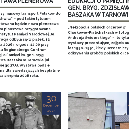
TAWA PLENEROWA
EDUKACJI O PAMIĘCI I
GEN. BRYG. ZDZISŁA
BASZAKA W TARNOWI
szy masowy transport Polaków do
chwitz” – pod takim tytułem
towana będzie nowa plenerowa
„Nekropolia polskich oficerów w
a planszowa przygotowana
Charkowie-Piatichatkach w fotog
nstytut Pamięci Narodowej. Jej
Andrzeja Świderskiego” – to tytu
acja odbyła się w piątek, 12
wystawy prezentującej zdjęcia au
 2026 r. o godz. 12:00 przy
lat 1990–1991, kiedy uczestniczy
u Regionalnego Centrum
odkrywaniu grobów polskich ofice
i o Pamięci im. gen. bryg.
awa Baszaka w Tarnowie (ul.
kiego 27A). Wystawa będzie
na dla zwiedzających bezpłatnie
a sierpnia 2026 roku.
30
December
2025