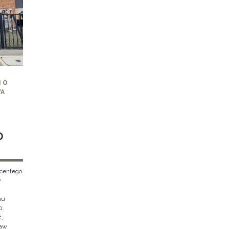
 O
WA
O
ncentego
w
hu
0.
ć,
ław