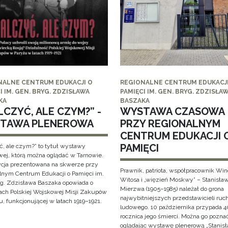
NALNE CENTRUM EDUKACJI O
REGIONALNE CENTRUM EDUKACJI
I IM. GEN. BRYG. ZDZISŁAWA
PAMIĘCI IM. GEN. BRYG. ZDZISŁA
KA
BASZAKA
CZYĆ, ALE CZYM?” -
WYSTAWA CZASOWA
TAWA PLENEROWA
PRZY REGIONALNYM
CENTRUM EDUKACJI 
PAMIĘCI
ć, ale czym?” to tytuł wystawy
wej, którą można oglądać w Tarnowie.
cja prezentowana na skwerze przy
Prawnik, patriota, współpracownik Wi
lnym Centrum Edukacji o Pamięci im.
Witosa i „więzień Moskwy” – Stanisła
yg. Zdzisława Baszaka opowiada o
Mierzwa (1905–1985) należał do grona
iach Polskiej Wojskowej Misji Zakupów
najwybitniejszych przedstawicieli ruc
, funkcjonującej w latach 1919–1921.
ludowego. 10 października przypada 4
rocznica jego śmierci. Można go pozna
oglądając wystawę plenerową „Stanis