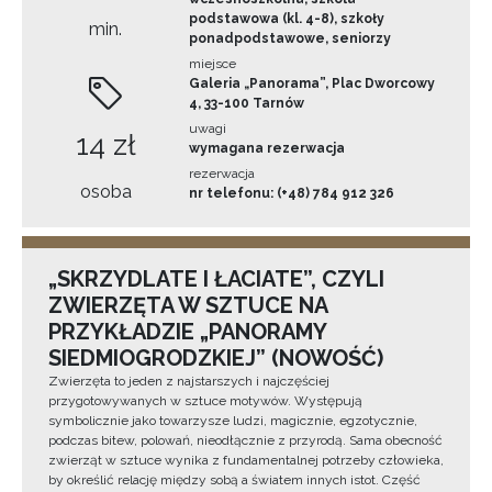
podstawowa (kl. 4-8), szkoły
min.
ponadpodstawowe, seniorzy
miejsce
Galeria „Panorama”, Plac Dworcowy
4, 33-100 Tarnów
uwagi
14 zł
wymagana rezerwacja
rezerwacja
osoba
nr telefonu: (+48) 784 912 326
„SKRZYDLATE I ŁACIATE”, CZYLI
ZWIERZĘTA W SZTUCE NA
PRZYKŁADZIE „PANORAMY
SIEDMIOGRODZKIEJ” (NOWOŚĆ)
Zwierzęta to jeden z najstarszych i najczęściej
przygotowywanych w sztuce motywów. Występują
symbolicznie jako towarzysze ludzi, magicznie, egzotycznie,
podczas bitew, polowań, nieodłącznie z przyrodą. Sama obecność
zwierząt w sztuce wynika z fundamentalnej potrzeby człowieka,
by określić relację między sobą a światem innych istot. Część