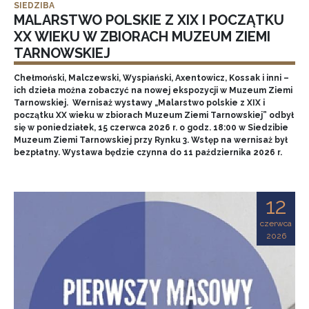
SIEDZIBA
MALARSTWO POLSKIE Z XIX I POCZĄTKU
XX WIEKU W ZBIORACH MUZEUM ZIEMI
TARNOWSKIEJ
Chełmoński, Malczewski, Wyspiański, Axentowicz, Kossak i inni –
ich dzieła można zobaczyć na nowej ekspozycji w Muzeum Ziemi
Tarnowskiej. Wernisaż wystawy „Malarstwo polskie z XIX i
początku XX wieku w zbiorach Muzeum Ziemi Tarnowskiej” odbył
się w poniedziałek, 15 czerwca 2026 r. o godz. 18:00 w Siedzibie
Muzeum Ziemi Tarnowskiej przy Rynku 3. Wstęp na wernisaż był
bezpłatny. Wystawa będzie czynna do 11 października 2026 r.
12
czerwca
2026