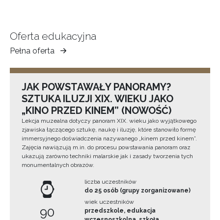
Oferta edukacyjna
Pełna oferta
Muzeum
Ziemi
Tarnowskiej
JAK POWSTAWAŁY PANORAMY?
SZTUKA ILUZJI XIX. WIEKU JAKO
„KINO PRZED KINEM” (NOWOŚĆ)
Lekcja muzealna dotyczy panoram XIX. wieku jako wyjątkowego
zjawiska łączącego sztukę, naukę i iluzję, które stanowiło formę
immersyjnego doświadczenia nazywanego „kinem przed kinem”.
Zajęcia nawiązują m.in. do procesu powstawania panoram oraz
ukazują zarówno techniki malarskie jak i zasady tworzenia tych
monumentalnych obrazów.
liczba uczestników
do 25 osób (grupy zorganizowane)
wiek uczestników
90
przedszkole, edukacja
wczesnoszkolna, szkoła