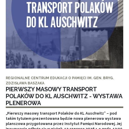
REGIONALNE CENTRUM EDUKACJI O PAMIĘCI IM. GEN. BRYG.
ZDZISŁAWA BASZAKA
PIERWSZY MASOWY TRANSPORT
POLAKÓW DO KL AUSCHWITZ - WYSTAWA
PLENEROWA
„Pierwszy masowy transport Polaków do KL Auschwitz” – pod
takim tytułem prezentowana będzie nowa plenerowa wystawa
planszowa przygotowana przez Instytut Pamięci Narodowej. Jej
inauguracja odbyła się w piątek, 12 czerwca 2026 r. o godz. 12:00