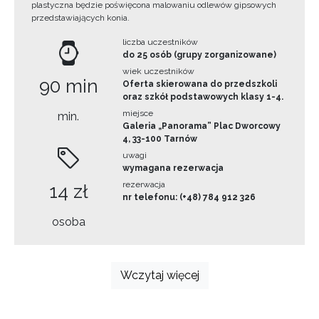
plastyczna będzie poświęcona malowaniu odlewów gipsowych
przedstawiających konia.
liczba uczestników
do 25 osób (grupy zorganizowane)
wiek uczestników
90 min
Oferta skierowana do przedszkoli
oraz szkół podstawowych klasy 1-4.
miejsce
min.
Galeria „Panorama” Plac Dworcowy
4, 33-100 Tarnów
uwagi
wymagana rezerwacja
rezerwacja
14 zł
nr telefonu: (+48) 784 912 326
osoba
Wczytaj więcej