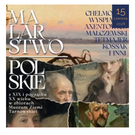
Ziemi
15
Tarnowskiej
czerwca
2026