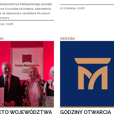
Województwa Małopolskiego powołał
12 czerwca, 2026
za Kurczaba na kolejną, pięcioletnią
ę na stanowisku dyrektora Muzeum
arnows
wca, 2026
BA
SIEDZIBA
ĘTO WOJEWÓDZTWA
GODZINY OTWARCIA