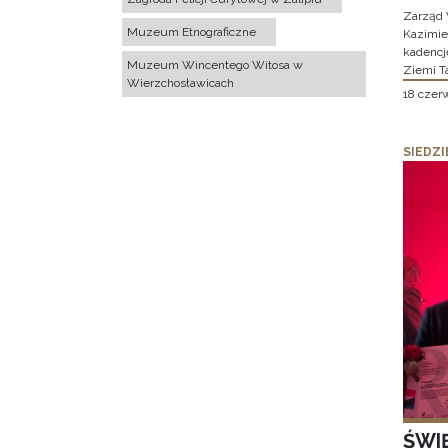
Zarząd 
Muzeum Etnograficzne
Kazimier
kadencj
Muzeum Wincentego Witosa w
Ziemi T
Wierzchosławicach
18 czer
SIEDZI
ŚWI