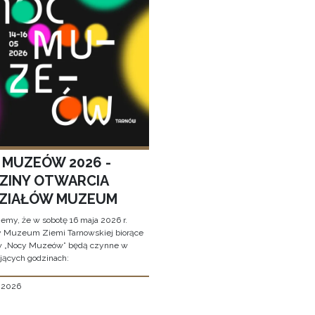
 MUZEÓW 2026 -
ZINY OTWARCIA
ZIAŁÓW MUZEUM
jemy, że w sobotę 16 maja 2026 r.
y Muzeum Ziemi Tarnowskiej biorące
w „Nocy Muzeów” będą czynne w
jących godzinach:
, 2026