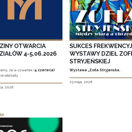
ZINY OTWARCIA
SUKCES FREKWENCY
ZIAŁÓW 4-5.06.2026
WYSTAWY DZIEŁ ZOFI
STRYJEŃSKIEJ
jemy, że w czwartek (
4 czerwca)
Wystawa „Zofia Stryjeńska.
ie oddziały
23 maja, 2026
ca, 2026
BA