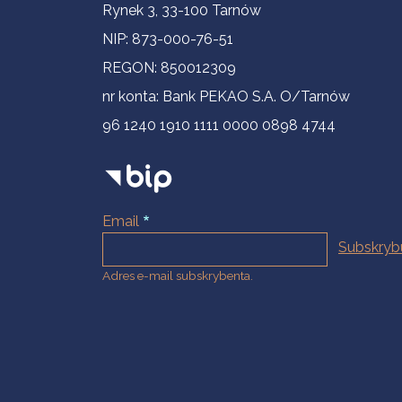
Informacje kontaktowe
Rynek 3, 33-100 Tarnów
NIP: 873-000-76-51
REGON: 850012309
nr konta: Bank PEKAO S.A. O/Tarnów
96 1240 1910 1111 0000 0898 4744
Email
Adres e-mail subskrybenta.