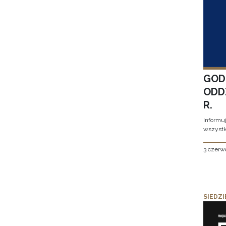
GOD
ODD
R.
Informu
wszystk
3 czerw
SIEDZI