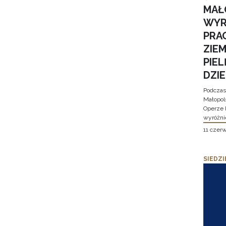
MAŁ
WYR
PRA
ZIE
PIE
DZI
Podczas
Małopol
Operze 
wyróżni
11 czer
SIEDZI