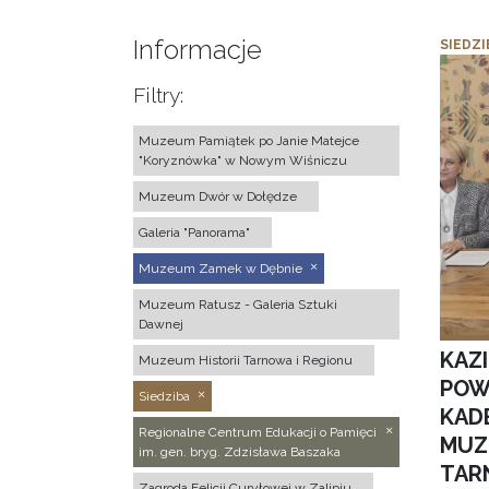
Informacje
SIEDZI
Filtry:
Muzeum Pamiątek po Janie Matejce
"Koryznówka" w Nowym Wiśniczu
Muzeum Dwór w Dołędze
Galeria "Panorama"
Muzeum Zamek w Dębnie
Muzeum Ratusz - Galeria Sztuki
Dawnej
KAZ
Muzeum Historii Tarnowa i Regionu
POW
Siedziba
KAD
Regionalne Centrum Edukacji o Pamięci
MUZ
im. gen. bryg. Zdzisława Baszaka
TAR
Zagroda Felicji Curyłowej w Zalipiu