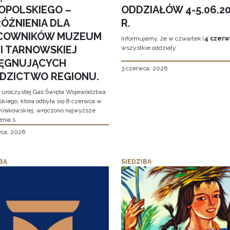
OPOLSKIEGO –
ODDZIAŁÓW 4-5.06.2
ÓŻNIENIA DLA
R.
COWNIKÓW MUZEUM
Informujemy, że w czwartek (
4 czerw
MI TARNOWSKIEJ
wszystkie oddziały
LĘGNUJĄCYCH
3 czerwca, 2026
EDZICTWO REGIONU.
 uroczystej Gali Święta Województwa
skiego, która odbyła się 8 czerwca w
Krakowskiej, wręczono najwyższe
enia s
wca, 2026
BA
SIEDZIBA