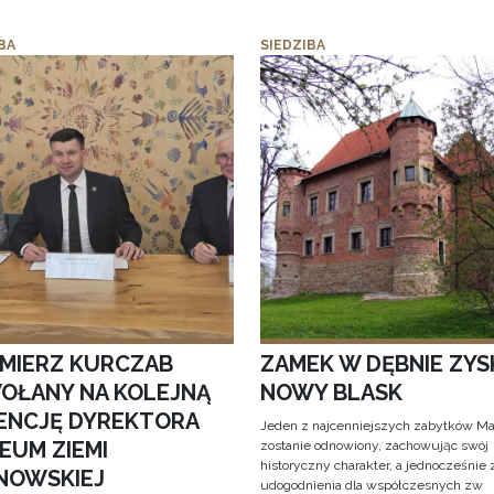
BA
SIEDZIBA
IMIERZ KURCZAB
ZAMEK W DĘBNIE ZYS
OŁANY NA KOLEJNĄ
NOWY BLASK
ENCJĘ DYREKTORA
Jeden z najcenniejszych zabytków Ma
EUM ZIEMI
zostanie odnowiony, zachowując swój
historyczny charakter, a jednocześnie
NOWSKIEJ
udogodnienia dla współczesnych zw