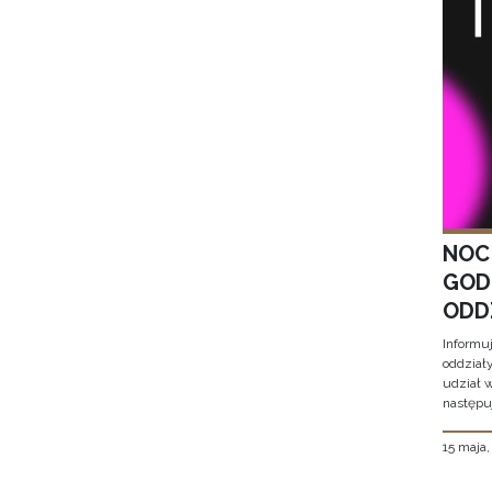
NOC
GOD
ODD
Informu
oddział
udział 
następu
15 maja