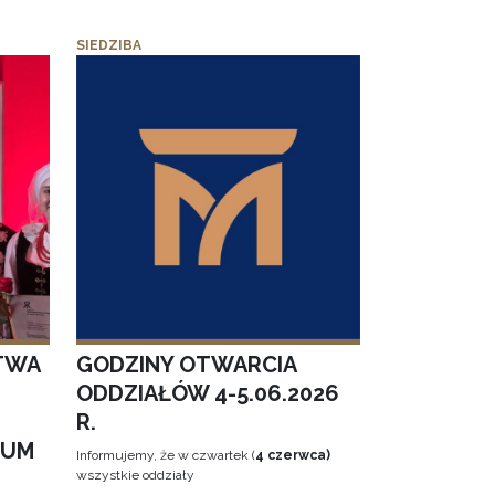
SIEDZIBA
TWA
GODZINY OTWARCIA
ODDZIAŁÓW 4-5.06.2026
R.
EUM
Informujemy, że w czwartek (
4 czerwca)
wszystkie oddziały