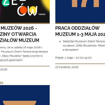
 MUZEÓW 2026 -
PRACA ODDZIAŁÓW
ZINY OTWARCIA
MUZEUM 1-3 MAJA 202
ZIAŁÓW MUZEUM
Siedziba Muzeum Ziemi Tarnows
wystawa „Zofia Stryjeńska. Międ
jemy, że w sobotę 16 maja 2026 r.
a obrzędem”
y Muzeum Ziemi Tarnowskiej biorące
w „Nocy Muzeów” będą czynne w
Piątek, 1 maja – 10:00-15:00
jących godzinach:
27 kwietnia, 2026
, 2026
BA