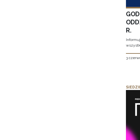
GOD
ODD
R.
Informu
wszystk
3 czerw
SIEDZI