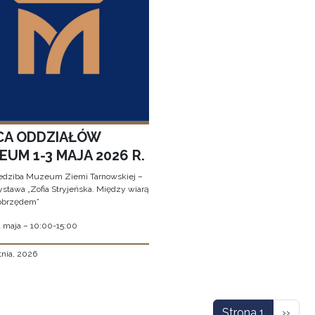
CA ODDZIAŁÓW
UM 1-3 MAJA 2026 R.
edziba Muzeum Ziemi Tarnowskiej –
stawa „Zofia Stryjeńska. Między wiarą
obrzędem”
1 maja – 10:00-15:00
tnia, 2026
icowanie
Nastę
Strona 1
››