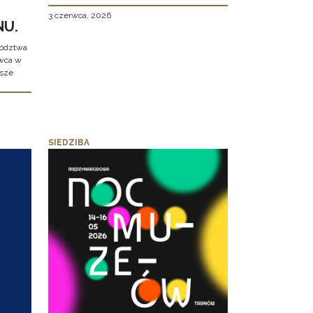
3 czerwca, 2026
NU.
wództwa
rwca w
ższe
SIEDZIBA