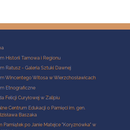
ba
 Historii Tarnowa i Regionu
 Ratusz - Galeria Sztuki Dawnej
m Wincentego Witosa w Wierzchosławicach
m Etnograficzne
a Felicji Curyłowej w Zalipiu
lne Centrum Edukacji o Pamięci im. gen.
dzisława Baszaka
 Pamiątek po Janie Matejce "Koryznówka" w