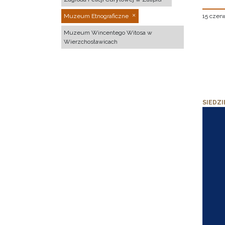
15 czer
Muzeum Etnograficzne
Muzeum Wincentego Witosa w
Wierzchosławicach
SIEDZI