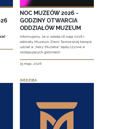
NOC MUZEÓW 2026 -
026
GODZINY OTWARCIA
ODDZIAŁÓW MUZEUM
ca)
Informujemy, że w sobotę 16 maja 2026 r.
oddziały Muzeum Ziemi Tarnowskiej biorące
udział w „Nocy Muzeów” będą czynne w
następujących godzinach:
15 maja, 2026
SIEDZIBA