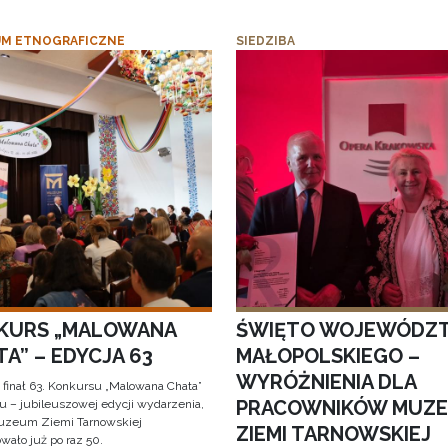
M ETNOGRAFICZNE
SIEDZIBA
KURS „MALOWANA
ŚWIĘTO WOJEWÓDZ
A” – EDYCJA 63
MAŁOPOLSKIEGO –
WYRÓŻNIENIA DLA
 finał 63. Konkursu „Malowana Chata”
PRACOWNIKÓW MUZ
iu – jubileuszowej edycji wydarzenia,
uzeum Ziemi Tarnowskiej
ZIEMI TARNOWSKIEJ
wało już po raz 50.