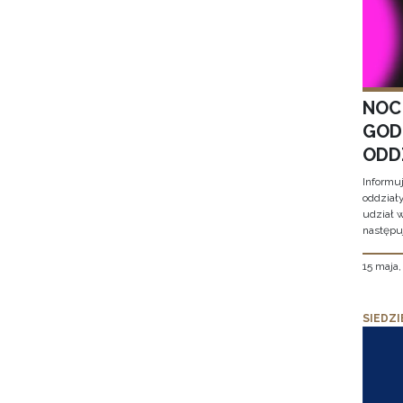
NOC
GOD
ODD
Informu
oddział
udział 
następu
15 maja
SIEDZI