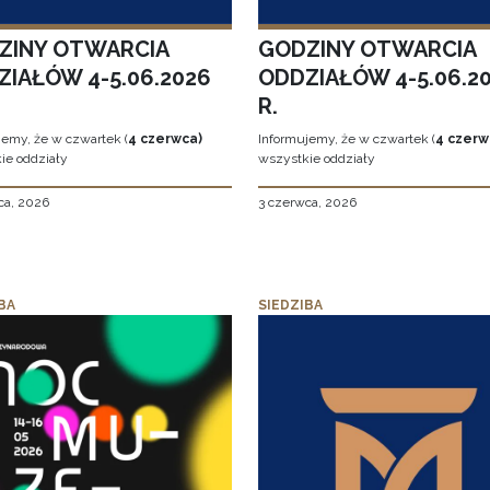
ZINY OTWARCIA
GODZINY OTWARCIA
ZIAŁÓW 4-5.06.2026
ODDZIAŁÓW 4-5.06.2
R.
jemy, że w czwartek (
4 czerwca)
Informujemy, że w czwartek (
4 czerw
ie oddziały
wszystkie oddziały
ca, 2026
3 czerwca, 2026
BA
SIEDZIBA