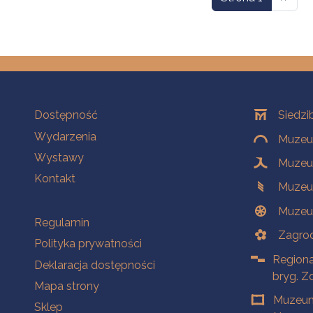
Na skróty
Oddziały
Dostępność
Siedzi
Wydarzenia
Muzeum
Wystawy
Muzeum
Kontakt
Muzeu
Muzeu
Na skróty
Regulamin
Zagrod
Polityka prywatności
Regiona
Deklaracja dostępności
bryg. Z
Mapa strony
Muzeum
Sklep