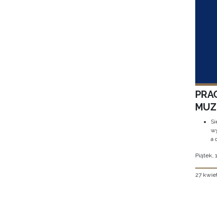
PRA
MUZE
Si
wy
a 
Piątek, 
27 kwie
Stron