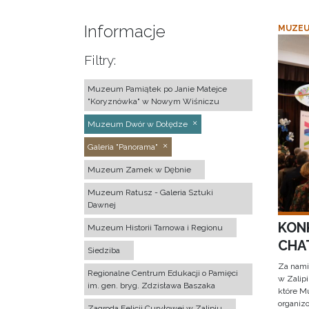
Informacje
MUZEU
Filtry:
Muzeum Pamiątek po Janie Matejce
"Koryznówka" w Nowym Wiśniczu
Muzeum Dwór w Dołędze
Galeria "Panorama"
Muzeum Zamek w Dębnie
Muzeum Ratusz - Galeria Sztuki
Dawnej
KON
Muzeum Historii Tarnowa i Regionu
CHAT
Siedziba
Za nami
Regionalne Centrum Edukacji o Pamięci
w Zalip
im. gen. bryg. Zdzisława Baszaka
które M
organizo
Zagroda Felicji Curyłowej w Zalipiu