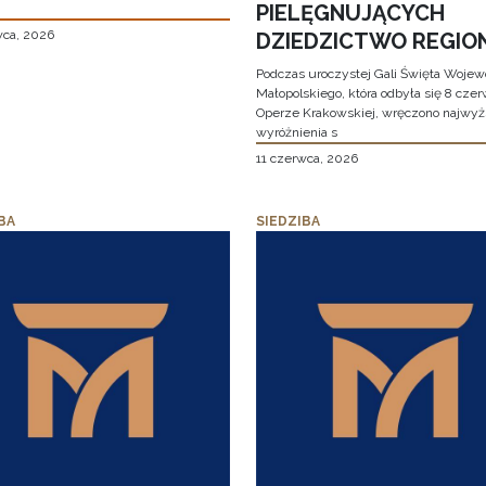
PIELĘGNUJĄCYCH
wca, 2026
DZIEDZICTWO REGIO
Podczas uroczystej Gali Święta Woje
Małopolskiego, która odbyła się 8 cze
Operze Krakowskiej, wręczono najwy
wyróżnienia s
11 czerwca, 2026
BA
SIEDZIBA