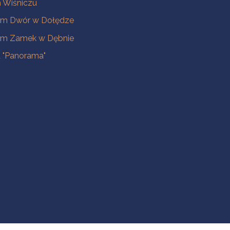
Wiśniczu
m Dwór w Dołędze
m Zamek w Dębnie
a "Panorama"