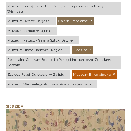
Muzeum Pamiątek po Janie Matejce "Koryznówka" w Nowym
Wiśniczu
Muzeum Dwór w Dołędze
Galeria "Panorama"
Muzeum Zamek w Dębnie
Muzeum Ratusz - Galeria Sztuki Dawnej
Muzeum Historii Tarnowa i Regionu
Siedziba
Regionalne Centrum Edukacji o Pamięci im. gen. bryg. Zdzisława
Baszaka
Zagroda Felicji Curyłowej w Zalipiu
Muzeum Etnograficzne
Muzeum Wincentego Witosa w Wierzchosławicach
SIEDZIBA