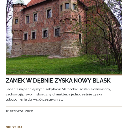
ZAMEK W DĘBNIE ZYSKA NOWY BLASK
Jeden z najcenniejszych zabytków Małopolski zostanie odnowiony,
zachowując swój historyczny charakter, a jednocześnie zyska
udogodnienia dla współczesnych zw
12 czerwca, 2026
SIEDZIBA