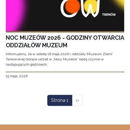
NOC MUZEÓW 2026 - GODZINY OTWARCIA
ODDZIAŁÓW MUZEUM
Informujemy, że w sobotę 16 maja 2026 r. oddziały Muzeum Ziemi
Tarnowskiej biorące udział w „Nocy Muzeów” będą czynne w
następujących godzinach:
15 maja, 2026
Stronicowanie
Następna strona
Strona 1
››