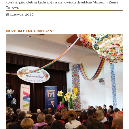
kolejną, pięcioletnią kadencję na stanowisku dyrektora Muzeum Ziemi
Tarnows
18 czerwca, 2026
MUZEUM ETNOGRAFICZNE