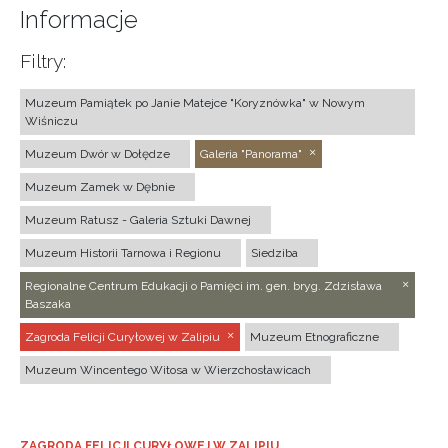
Informacje
Filtry:
Muzeum Pamiątek po Janie Matejce "Koryznówka" w Nowym
Wiśniczu
Muzeum Dwór w Dołędze
Galeria "Panorama"
Muzeum Zamek w Dębnie
Muzeum Ratusz - Galeria Sztuki Dawnej
Muzeum Historii Tarnowa i Regionu
Siedziba
Regionalne Centrum Edukacji o Pamięci im. gen. bryg. Zdzisława
Baszaka
Zagroda Felicji Curyłowej w Zalipiu
Muzeum Etnograficzne
Muzeum Wincentego Witosa w Wierzchosławicach
ZAGRODA FELICJI CURYŁOWEJ W ZALIPIU