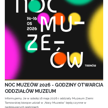
NOC MUZEÓW 2026 - GODZINY OTWARCIA
ODDZIAŁÓW MUZEUM
Informujemy, że w sobotę 16 maja 2026 r. oddziały Muzeum Ziemi
Tarnowskiej biorące udział w „Nocy Muzeów” będą czynne w
następujących godzinach: