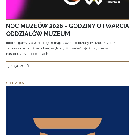
NOC MUZEÓW 2026 - GODZINY OTWARCIA
ODDZIAŁÓW MUZEUM
Informujemy, że w sobotę 16 maja 2026 r. oddziały Muzeum Ziemi
Tarnowskiej biorące udział w „Nocy Muzeów” będą czynne w
następujących godzinach:
15 maja, 2026
SIEDZIBA