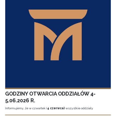
GODZINY OTWARCIA ODDZIAŁÓW 4-
5.06.2026 R.
Informujemy, że w czwartek (
4 czerwca)
wszystkie oddziały