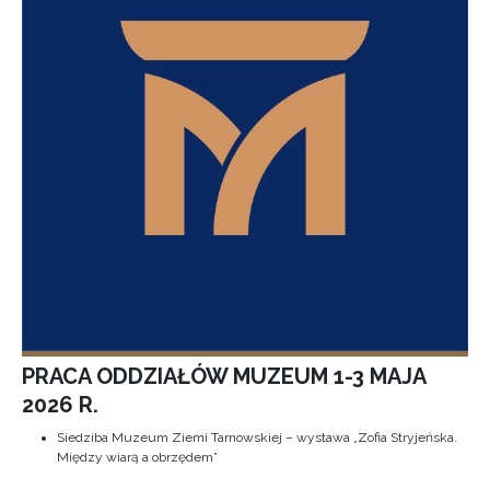
PRACA ODDZIAŁÓW MUZEUM 1-3 MAJA
2026 R.
Siedziba Muzeum Ziemi Tarnowskiej – wystawa „Zofia Stryjeńska.
Między wiarą a obrzędem”