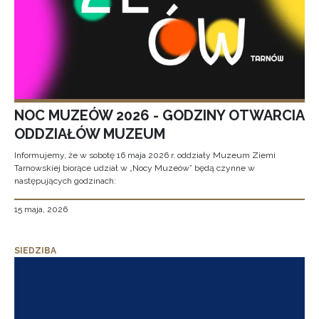
NOC MUZEÓW 2026 - GODZINY OTWARCIA
ODDZIAŁÓW MUZEUM
Informujemy, że w sobotę 16 maja 2026 r. oddziały Muzeum Ziemi
Tarnowskiej biorące udział w „Nocy Muzeów” będą czynne w
następujących godzinach:
15 maja, 2026
SIEDZIBA