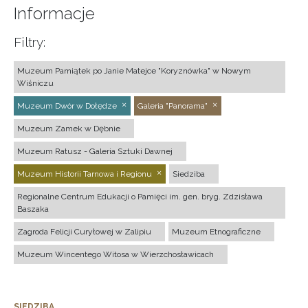
Informacje
Filtry:
Muzeum Pamiątek po Janie Matejce "Koryznówka" w Nowym
Wiśniczu
Muzeum Dwór w Dołędze
Galeria "Panorama"
Muzeum Zamek w Dębnie
Muzeum Ratusz - Galeria Sztuki Dawnej
Muzeum Historii Tarnowa i Regionu
Siedziba
Regionalne Centrum Edukacji o Pamięci im. gen. bryg. Zdzisława
Baszaka
Zagroda Felicji Curyłowej w Zalipiu
Muzeum Etnograficzne
Muzeum Wincentego Witosa w Wierzchosławicach
SIEDZIBA