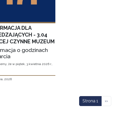
ORMACJA DLA
EDZAJĄCYCH - 3.04
CEJ CZYNNE MUZEUM
rmacja o godzinach
rcia
emy, że w piątek, 3 kwietnia 2026 r.,
ia, 2026
icowanie
Nastę
Strona 1
››