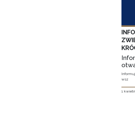
INF
ZWI
KRÓ
Info
otwa
Informuj
wsz
1 kwietn
Stron