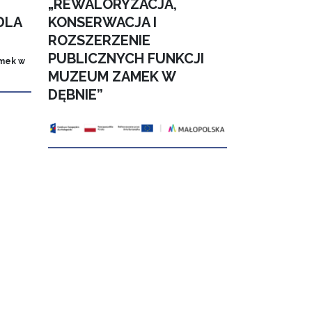
„REWALORYZACJA,
DLA
KONSERWACJA I
ROZSZERZENIE
PUBLICZNYCH FUNKCJI
mek w
MUZEUM ZAMEK W
DĘBNIE”