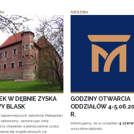
BA
SIEDZIBA
EK W DĘBNIE ZYSKA
GODZINY OTWARCIA
Y BLASK
ODDZIAŁÓW 4-5.06.2
R.
 najcenniejszych zabytków Małopolski
e odnowiony, zachowując swój
Informujemy, że w czwartek (
4 czerw
zny charakter, a jednocześnie zyska
wszystkie oddziały
ienia dla współczesnych zw