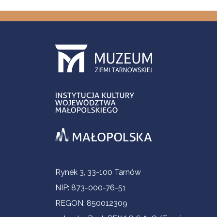
Informacje kontaktowe
Rynek 3, 33-100 Tarnów
NIP: 873-000-76-51
REGON: 850012309