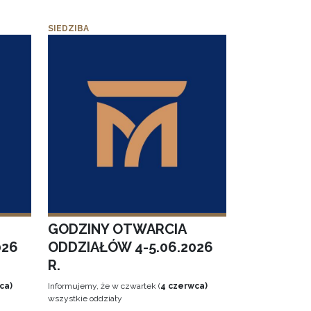
SIEDZIBA
GODZINY OTWARCIA
026
ODDZIAŁÓW 4-5.06.2026
R.
ca)
Informujemy, że w czwartek (
4 czerwca)
wszystkie oddziały