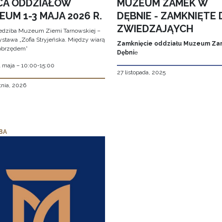
CA ODDZIAŁÓW
MUZEUM ZAMEK W
UM 1-3 MAJA 2026 R.
DĘBNIE - ZAMKNIĘTE 
ZWIEDZAJĄYCH
edziba Muzeum Ziemi Tarnowskiej –
stawa „Zofia Stryjeńska. Między wiarą
Zamknięcie oddziału Muzeum Za
obrzędem”
Dębni
e
1 maja – 10:00-15:00
27 listopada, 2025
tnia, 2026
BA