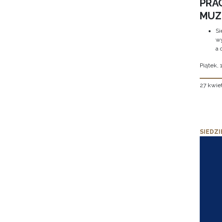
PRA
MUZE
Si
wy
a 
Piątek, 
27 kwie
SIEDZI