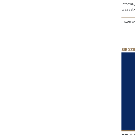
Informu
wszystk
3 czerw
SIEDZI