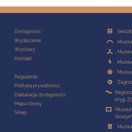
Na skróty
Oddziały
Dostępność
Siedzi
Wydarzenia
Muzeum
Wystawy
Muzeum
Kontakt
Muzeu
Muzeu
Na skróty
Regulamin
Zagrod
Polityka prywatności
Regiona
Deklaracja dostępności
bryg. Z
Mapa strony
Muzeum
Sklep
Nowym 
Muzeu