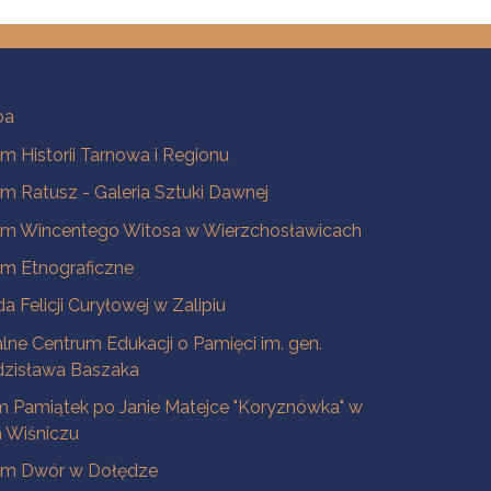
ba
 Historii Tarnowa i Regionu
 Ratusz - Galeria Sztuki Dawnej
m Wincentego Witosa w Wierzchosławicach
m Etnograficzne
a Felicji Curyłowej w Zalipiu
lne Centrum Edukacji o Pamięci im. gen.
dzisława Baszaka
 Pamiątek po Janie Matejce "Koryznówka" w
Wiśniczu
m Dwór w Dołędze