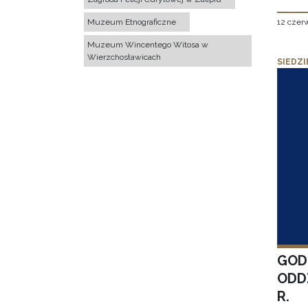
12 czer
Muzeum Etnograficzne
Muzeum Wincentego Witosa w
Wierzchosławicach
SIEDZI
GOD
ODD
R.