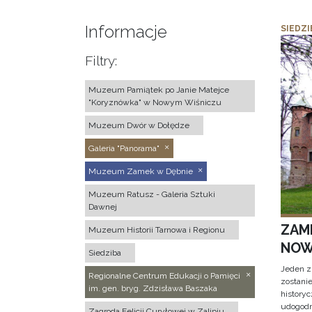
Informacje
SIEDZI
Filtry:
Muzeum Pamiątek po Janie Matejce
"Koryznówka" w Nowym Wiśniczu
Muzeum Dwór w Dołędze
Galeria "Panorama"
Muzeum Zamek w Dębnie
Muzeum Ratusz - Galeria Sztuki
Dawnej
ZAM
Muzeum Historii Tarnowa i Regionu
NOW
Siedziba
Jeden z
Regionalne Centrum Edukacji o Pamięci
zostani
im. gen. bryg. Zdzisława Baszaka
historyc
udogodn
Zagroda Felicji Curyłowej w Zalipiu