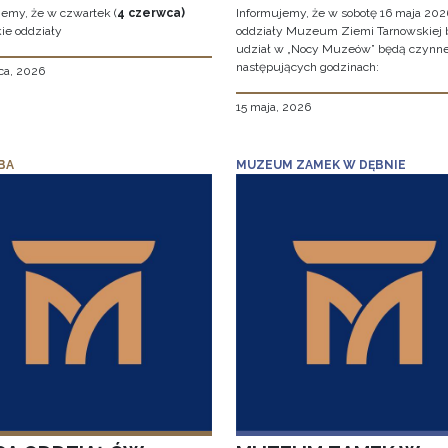
jemy, że w czwartek (
4 czerwca)
Informujemy, że w sobotę 16 maja 2026
ie oddziały
oddziały Muzeum Ziemi Tarnowskiej 
udział w „Nocy Muzeów” będą czynn
następujących godzinach:
ca, 2026
15 maja, 2026
BA
MUZEUM ZAMEK W DĘBNIE