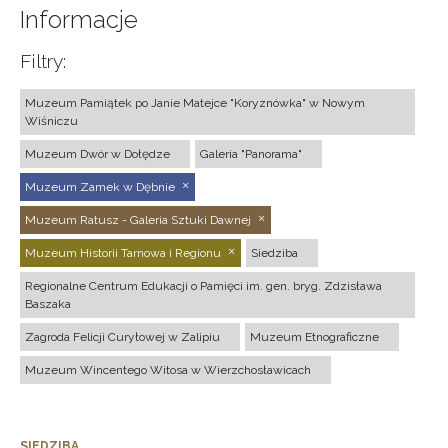
Informacje
Filtry:
Muzeum Pamiątek po Janie Matejce "Koryznówka" w Nowym
Wiśniczu
Muzeum Dwór w Dołędze
Galeria "Panorama"
Muzeum Zamek w Dębnie
Muzeum Ratusz - Galeria Sztuki Dawnej
Muzeum Historii Tarnowa i Regionu
Siedziba
Regionalne Centrum Edukacji o Pamięci im. gen. bryg. Zdzisława
Baszaka
Zagroda Felicji Curyłowej w Zalipiu
Muzeum Etnograficzne
Muzeum Wincentego Witosa w Wierzchosławicach
SIEDZIBA