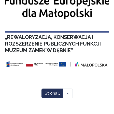
„REWALORYZACJA, KONSERWACJA I
ROZSZERZENIE PUBLICZNYCH FUNKCJI
MUZEUM ZAMEK W DĘBNIE”
Stronicowanie
Następna strona
Strona 1
››