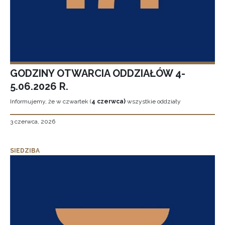
GODZINY OTWARCIA ODDZIAŁÓW 4-
5.06.2026 R.
Informujemy, że w czwartek (
4 czerwca)
wszystkie oddziały
3 czerwca, 2026
SIEDZIBA