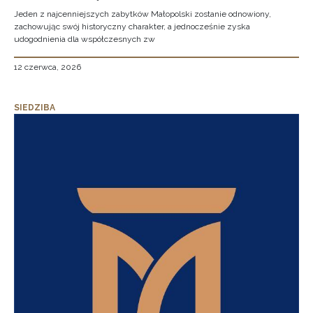
Jeden z najcenniejszych zabytków Małopolski zostanie odnowiony,
zachowując swój historyczny charakter, a jednocześnie zyska
udogodnienia dla współczesnych zw
12 czerwca, 2026
SIEDZIBA