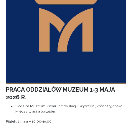
PRACA ODDZIAŁÓW MUZEUM 1-3 MAJA
2026 R.
Siedziba Muzeum Ziemi Tarnowskiej – wystawa „Zofia Stryjeńska.
Między wiarą a obrzędem”
Piątek, 1 maja – 10:00-15:00