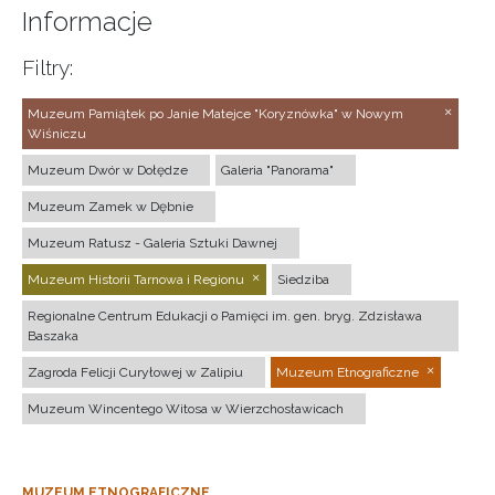
Informacje
Filtry:
Muzeum Pamiątek po Janie Matejce "Koryznówka" w Nowym
Wiśniczu
Muzeum Dwór w Dołędze
Galeria "Panorama"
Muzeum Zamek w Dębnie
Muzeum Ratusz - Galeria Sztuki Dawnej
Muzeum Historii Tarnowa i Regionu
Siedziba
Regionalne Centrum Edukacji o Pamięci im. gen. bryg. Zdzisława
Baszaka
Zagroda Felicji Curyłowej w Zalipiu
Muzeum Etnograficzne
Muzeum Wincentego Witosa w Wierzchosławicach
MUZEUM ETNOGRAFICZNE