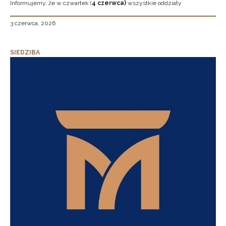
Informujemy, że w czwartek (
4 czerwca)
wszystkie oddziały
3 czerwca, 2026
SIEDZIBA