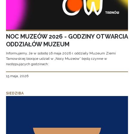
NOC MUZEÓW 2026 - GODZINY OTWARCIA
ODDZIAŁÓW MUZEUM
Informujemy, że w sobotę 16 maja 2026 r. oddziały Muzeum Ziemi
Tarnowskiej biorące udział w „Nocy Muzeów” będą czynne w
następujących godzinach:
15 maja, 2026
SIEDZIBA