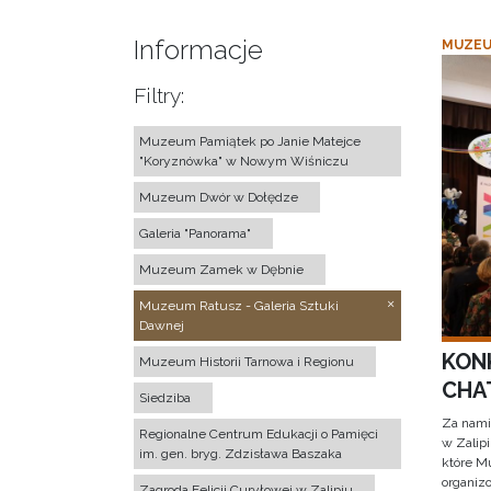
Informacje
MUZEU
Filtry:
Muzeum Pamiątek po Janie Matejce
"Koryznówka" w Nowym Wiśniczu
Muzeum Dwór w Dołędze
Galeria "Panorama"
Muzeum Zamek w Dębnie
Muzeum Ratusz - Galeria Sztuki
Dawnej
KON
Muzeum Historii Tarnowa i Regionu
CHAT
Siedziba
Za nami
Regionalne Centrum Edukacji o Pamięci
w Zalip
im. gen. bryg. Zdzisława Baszaka
które M
organizo
Zagroda Felicji Curyłowej w Zalipiu