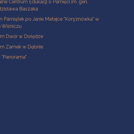
lne Centrum Edukacji o Pamięci im. gen.
dzisława Baszaka
 Pamiątek po Janie Matejce "Koryznówka" w
Wiśniczu
m Dwór w Dołędze
m Zamek w Dębnie
a "Panorama"