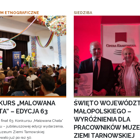
M ETNOGRAFICZNE
SIEDZIBA
KURS „MALOWANA
ŚWIĘTO WOJEWÓDZ
A” – EDYCJA 63
MAŁOPOLSKIEGO –
WYRÓŻNIENIA DLA
 finał 63. Konkursu „Malowana Chata”
PRACOWNIKÓW MUZ
iu – jubileuszowej edycji wydarzenia,
uzeum Ziemi Tarnowskiej
ZIEMI TARNOWSKIEJ
wało już po raz 50.