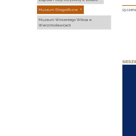
15 czer
Muzeum Etnograficzne
Muzeum Wincentego Witosa w
Wierzchosławicach
SIEDZI