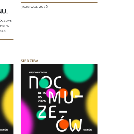
3 czerwca, 2026
NU.
wództwa
rwca w
ższe
SIEDZIBA