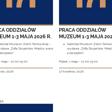
CA ODDZIAŁÓW
PRACA ODDZIAŁÓW
UM 1-3 MAJA 2026 R.
MUZEUM 1-3 MAJA 202
edziba Muzeum Ziemi Tarnowskiej –
Siedziba Muzeum Ziemi Tarnows
stawa „Zofia Stryjeńska. Między wiarą
wystawa „Zofia Stryjeńska. Międ
obrzędem”
a obrzędem”
1 maja – 10:00-15:00
Piątek, 1 maja – 10:00-15:00
tnia, 2026
27 kwietnia, 2026
BA