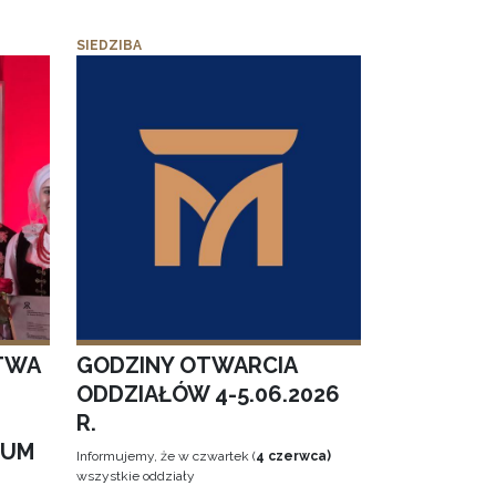
SIEDZIBA
TWA
GODZINY OTWARCIA
ODDZIAŁÓW 4-5.06.2026
R.
EUM
Informujemy, że w czwartek (
4 czerwca)
wszystkie oddziały