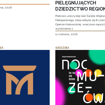
PIELĘGNUJĄCYCH
wca, 2026
DZIEDZICTWO REGIO
Podczas uroczystej Gali Święta Woje
Małopolskiego, która odbyła się 8 cze
Operze Krakowskiej, wręczono najwy
wyróżnienia s
11 czerwca, 2026
BA
SIEDZIBA