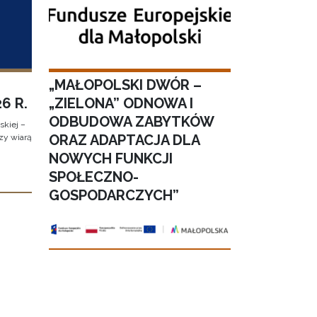
„MAŁOPOLSKI DWÓR –
6 R.
„ZIELONA” ODNOWA I
ODBUDOWA ZABYTKÓW
kiej –
ORAZ ADAPTACJA DLA
zy wiarą
NOWYCH FUNKCJI
SPOŁECZNO-
GOSPODARCZYCH”