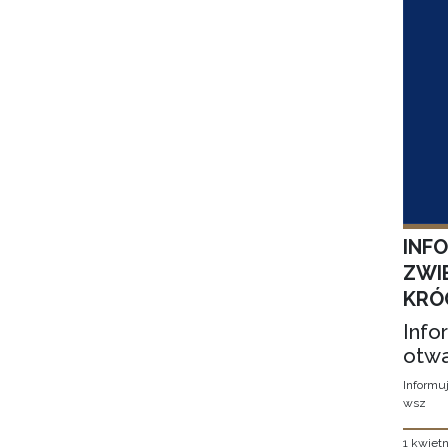
INF
ZWI
KRÓ
Info
otwa
Informuj
wsz
1 kwietn