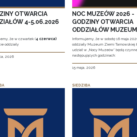
ZINY OTWARCIA
NOC MUZEÓW 2026 -
ZIAŁÓW 4-5.06.2026
GODZINY OTWARCIA
ODDZIAŁÓW MUZEUM
jemy, że w czwartek (
4 czerwca)
Informujemy, że w sobotę 16 maja 2026
ie oddziały
oddziały Muzeum Ziemi Tarnowskiej 
udział w „Nocy Muzeów” będą czynn
następujących godzinach:
ca, 2026
15 maja, 2026
BA
SIEDZIBA