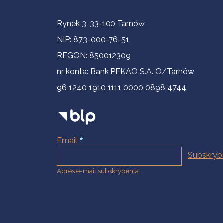
Informacje kontaktowe
Rynek 3, 33-100 Tarnów
NIP: 873-000-76-51
REGON: 850012309
nr konta: Bank PEKAO S.A. O/Tarnów
96 1240 1910 1111 0000 0898 4744
Email
Adres e-mail subskrybenta.