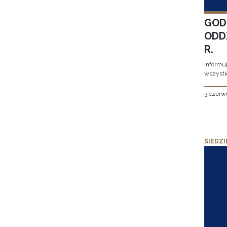
GOD
ODD
R.
Informu
wszystk
3 czerw
SIEDZI