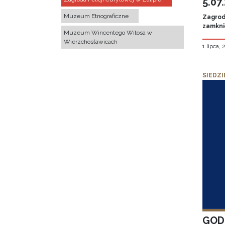
5.07
Muzeum Etnograficzne
Zagroda
zamknię
Muzeum Wincentego Witosa w
Wierzchosławicach
1 lipca,
SIEDZI
GOD