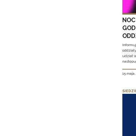
NOC
GOD
ODD
Informu
oddział
udział 
następu
15 maja
SIEDZI