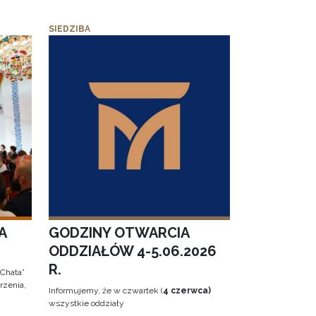
SIEDZIBA
A
GODZINY OTWARCIA
ODDZIAŁÓW 4-5.06.2026
R.
 Chata”
rzenia,
Informujemy, że w czwartek (
4 czerwca)
wszystkie oddziały