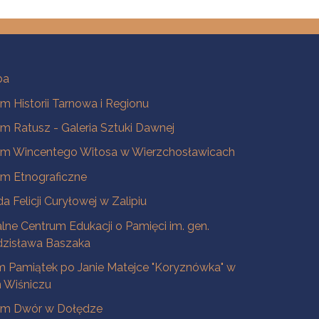
ba
 Historii Tarnowa i Regionu
 Ratusz - Galeria Sztuki Dawnej
m Wincentego Witosa w Wierzchosławicach
m Etnograficzne
a Felicji Curyłowej w Zalipiu
lne Centrum Edukacji o Pamięci im. gen.
dzisława Baszaka
 Pamiątek po Janie Matejce "Koryznówka" w
Wiśniczu
m Dwór w Dołędze