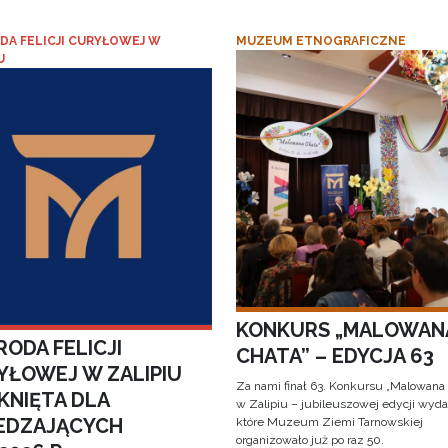
DA FELICJI CURYŁOWEJ W
MUZEUM ETNOGRAFICZNE
U
KONKURS „MALOWAN
ODA FELICJI
CHATA” – EDYCJA 63
YŁOWEJ W ZALIPIU
Za nami finał 63. Konkursu „Malowana
KNIĘTA DLA
w Zalipiu – jubileuszowej edycji wyda
EDZAJĄCYCH
które Muzeum Ziemi Tarnowskiej
organizowało już po raz 50.