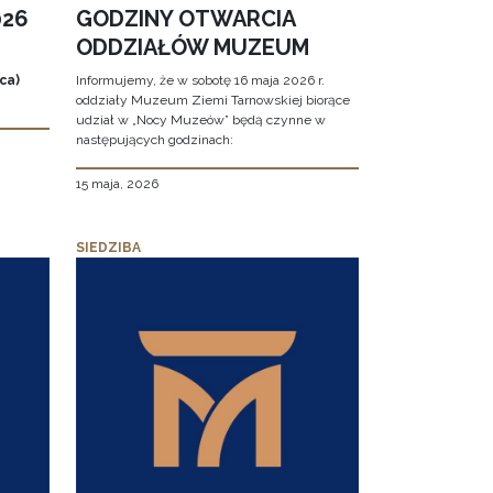
026
GODZINY OTWARCIA
ODDZIAŁÓW MUZEUM
ca)
Informujemy, że w sobotę 16 maja 2026 r.
oddziały Muzeum Ziemi Tarnowskiej biorące
udział w „Nocy Muzeów” będą czynne w
następujących godzinach:
15 maja, 2026
SIEDZIBA