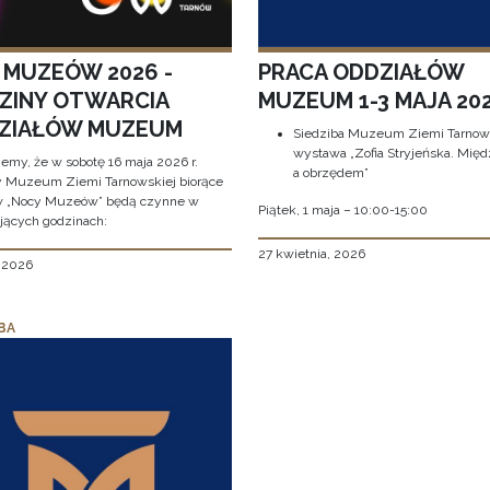
 MUZEÓW 2026 -
PRACA ODDZIAŁÓW
ZINY OTWARCIA
MUZEUM 1-3 MAJA 202
ZIAŁÓW MUZEUM
Siedziba Muzeum Ziemi Tarnows
wystawa „Zofia Stryjeńska. Międ
jemy, że w sobotę 16 maja 2026 r.
a obrzędem”
y Muzeum Ziemi Tarnowskiej biorące
w „Nocy Muzeów” będą czynne w
Piątek, 1 maja – 10:00-15:00
jących godzinach:
27 kwietnia, 2026
, 2026
BA