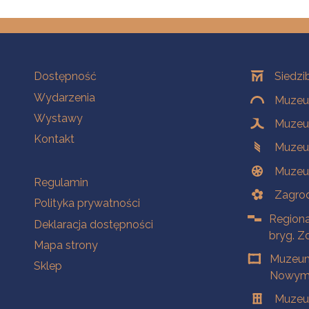
Na skróty
Oddziały
Dostępność
Siedzi
Wydarzenia
Muzeum
Wystawy
Muzeum
Kontakt
Muzeu
Muzeu
Na skróty
Regulamin
Zagrod
Polityka prywatności
Regiona
Deklaracja dostępności
bryg. Z
Mapa strony
Muzeum
Sklep
Nowym 
Muzeu