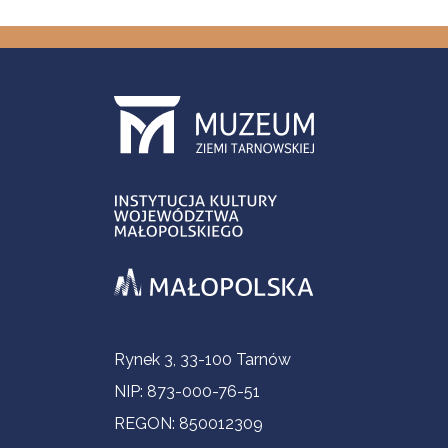
Informacje kontaktowe
Rynek 3, 33-100 Tarnów
NIP: 873-000-76-51
REGON: 850012309