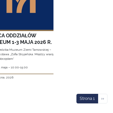
CA ODDZIAŁÓW
UM 1-3 MAJA 2026 R.
edziba Muzeum Ziemi Tarnowskiej –
stawa „Zofia Stryjeńska. Między wiarą
obrzędem”
1 maja – 10:00-15:00
tnia, 2026
icowanie
Nastę
Strona 1
››