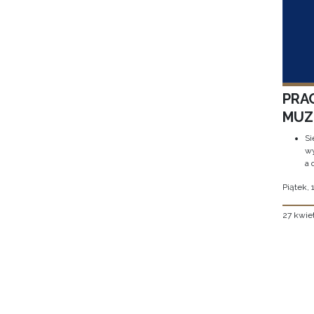
PRA
MUZE
Si
wy
a 
Piątek, 
27 kwie
Stron