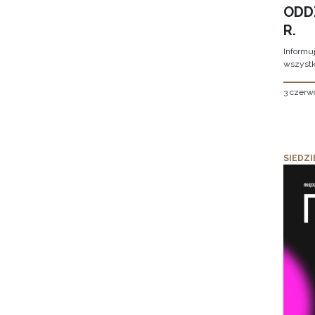
ODD
R.
Informu
wszystk
3 czerw
SIEDZI