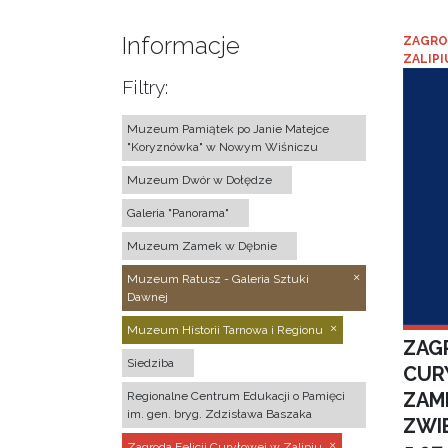
Informacje
ZAGRO
ZALIPI
Filtry:
Muzeum Pamiątek po Janie Matejce
"Koryznówka" w Nowym Wiśniczu
Muzeum Dwór w Dołędze
Galeria "Panorama"
Muzeum Zamek w Dębnie
Muzeum Ratusz - Galeria Sztuki
Dawnej
Muzeum Historii Tarnowa i Regionu
ZAGR
Siedziba
CUR
ZAM
Regionalne Centrum Edukacji o Pamięci
im. gen. bryg. Zdzisława Baszaka
ZWI
Zagroda Felicji Curyłowej w Zalipiu