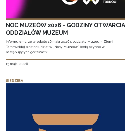
NOC MUZEÓW 2026 - GODZINY OTWARCIA
ODDZIAŁÓW MUZEUM
Informujemy, że w sobotę 16 maja 2026 r. oddziały Muzeum Ziemi
Tarnowskiej biorące udział w „Nocy Muzeów” będą czynne w
następujących godzinach:
15 maja, 2026
SIEDZIBA